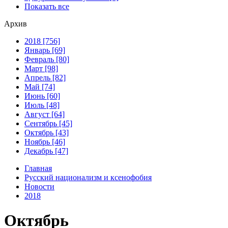
Показать все
Архив
2018 [756]
Январь [69]
Февраль [80]
Март [98]
Апрель [82]
Май [74]
Июнь [60]
Июль [48]
Август [64]
Сентябрь [45]
Октябрь [43]
Ноябрь [46]
Декабрь [47]
Главная
Русский национализм и ксенофобия
Новости
2018
Октябрь