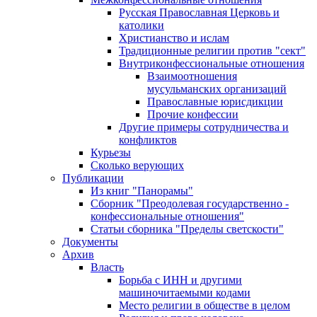
Русская Православная Церковь и
католики
Христианство и ислам
Традиционные религии против "сект"
Внутриконфессиональные отношения
Взаимоотношения
мусульманских организаций
Православные юрисдикции
Прочие конфессии
Другие примеры сотрудничества и
конфликтов
Курьезы
Сколько верующих
Публикации
Из книг "Панорамы"
Сборник "Преодолевая государственно -
конфессиональные отношения"
Статьи сборника "Пределы светскости"
Документы
Архив
Власть
Борьба с ИНН и другими
машиночитаемыми кодами
Место религии в обществе в целом