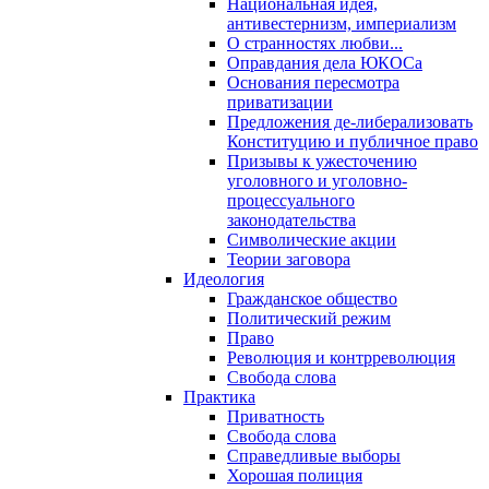
Национальная идея,
антивестернизм, империализм
О странностях любви...
Оправдания дела ЮКОСа
Основания пересмотра
приватизации
Предложения де-либерализовать
Конституцию и публичное право
Призывы к ужесточению
уголовного и уголовно-
процессуального
законодательства
Символические акции
Теории заговора
Идеология
Гражданское общество
Политический режим
Право
Революция и контрреволюция
Свобода слова
Практика
Приватность
Свобода слова
Справедливые выборы
Хорошая полиция