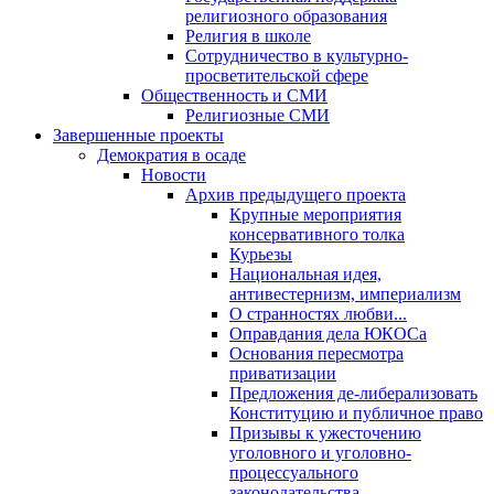
религиозного образования
Религия в школе
Сотрудничество в культурно-
просветительской сфере
Общественность и СМИ
Религиозные СМИ
Завершенные проекты
Демократия в осаде
Новости
Архив предыдущего проекта
Крупные мероприятия
консервативного толка
Курьезы
Национальная идея,
антивестернизм, империализм
О странностях любви...
Оправдания дела ЮКОСа
Основания пересмотра
приватизации
Предложения де-либерализовать
Конституцию и публичное право
Призывы к ужесточению
уголовного и уголовно-
процессуального
законодательства