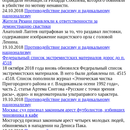
оправдали неонациста Рихарда Соболева, которого обвиняли
в убийстве по мотиву ненависти.
24.10.2018
Противодействие расизму и радикальному
национализму
Жителя Рязани привлекли к ответственности за
демонстрацию свастики
Анатолий Лаптев оштрафован за то, что раздавал листовки,
содержавшие изображение нацистского орла с головой
Ленина.
19.10.2018
Противодействие расизму и радикальному
национализму
Федеральный список экстремистских материалов дорос до п.
4518
18 октября 2018 года вновь обновился Федеральный список
экстремистских материалов. В него были добавлены пп. 4515
- 4518. Список пополнили журнал «Этническая чистка
Пригородного района и г. Владикавказа осени 1992 года»,
часть 2, статья Артема Снегова «Русские с точки зрения
расы», аудио- и видеоматериалы ультраправого характера.
19.10.2018
Противодействие расизму и радикальному
национализму
Москва: суд признал законным арест футболистов, избивших
чиновника в кафе
Мосгорсуд признал законным арест четырех молодых людей,
обвиняемых в нападении на Дениса Пака.