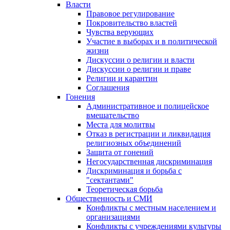
Власти
Правовое регулирование
Покровительство властей
Чувства верующих
Участие в выборах и в политической
жизни
Дискуссии о религии и власти
Дискуссии о религии и праве
Религии и карантин
Соглашения
Гонения
Административное и полицейское
вмешательство
Места для молитвы
Отказ в регистрации и ликвидация
религиозных объединений
Защита от гонений
Негосударственная дискриминация
Дискриминация и борьба с
"сектантами"
Теоретическая борьба
Общественность и СМИ
Конфликты с местным населением и
организациями
Конфликты с учреждениями культуры