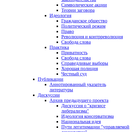
Символические акции
Теории заговора
Идеология
Гражданское общество
Политический режим
Право
Революция и контрреволюция
Свобода слова
Практика
Приватность
Свобода слова
Справедливые выборы
Хорошая полиция
Честный суд
Публикации
Аннотированный указатель
литературы
Дискуссии
Архив предыдущего проекта
Дискуссия о "кризисе
либерализма"
Идеология консерватизма
Национальная идея
Пути легитимации "управляемой