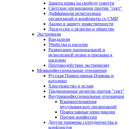
Защита права на свободу совести
Светские организации против "сект"
Диффамация религиозных
организаций и конфликты со СМИ
Акции в защиту нравственности
Дискуссии о религии и обществе
Экстремизм
Вандализм
Убийства и насилие
Разжигание национальной и
религиозной розни и призывы к
насилию
Противодействие экстремизму
Межконфессиональные отношения
Русская Православная Церковь и
католики
Христианство и ислам
Традиционные религии против "сект"
Внутриконфессиональные отношения
Взаимоотношения
мусульманских организаций
Православные юрисдикции
Прочие конфессии
Другие примеры сотрудничества и
конфликтов