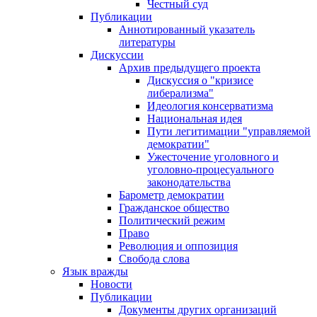
Честный суд
Публикации
Аннотированный указатель
литературы
Дискуссии
Архив предыдущего проекта
Дискуссия о "кризисе
либерализма"
Идеология консерватизма
Национальная идея
Пути легитимации "управляемой
демократии"
Ужесточение уголовного и
уголовно-процесуального
законодательства
Барометр демократии
Гражданское общество
Политический режим
Право
Революция и оппозиция
Свобода слова
Язык вражды
Новости
Публикации
Документы других организаций