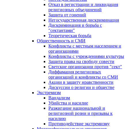
Отказ в регистрации и ликвидация
религиозных объединений
Защита от гонений
Негосударственная дискриминация
Дискриминация и борьба с
"сектантами"
Теоретическая борьба
Общественность и СМИ
Конфликты с местным населением и
организациями
Конфликты с учреждениями культуры
Защита права на свободу совести
Светские организации против "сект"
Диффамация религиозных
организаций и конфликты со СМИ
Акции в защиту нравственности
Дискуссии о религии и обществе
Экстремизм
Вандализм
Убийства и насилие
Разжигание национальной и
религиозной розни и призывы к
насилию
Противодействие экстремизму
Межконфессиональные отношения