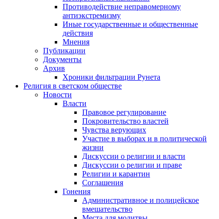
Противодействие неправомерному
антиэкстремизму
Иные государственные и общественные
действия
Мнения
Публикации
Документы
Архив
Хроники фильтрации Рунета
Религия в светском обществе
Новости
Власти
Правовое регулирование
Покровительство властей
Чувства верующих
Участие в выборах и в политической
жизни
Дискуссии о религии и власти
Дискуссии о религии и праве
Религии и карантин
Соглашения
Гонения
Административное и полицейское
вмешательство
Места для молитвы