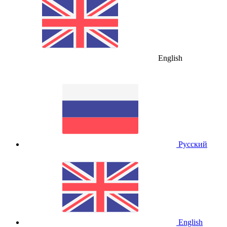
English
Русский
English