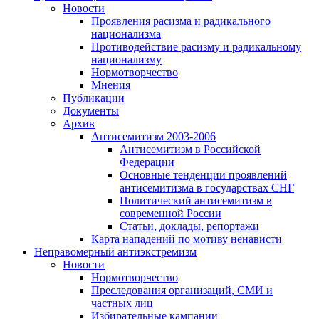
Новости
Проявления расизма и радикального
национализма
Противодействие расизму и радикальному
национализму
Нормотворчество
Мнения
Публикации
Документы
Архив
Антисемитизм 2003-2006
Антисемитизм в Российской
Федерации
Основные тенденции проявлений
антисемитизма в государствах СНГ
Политический антисемитизм в
современной России
Статьи, доклады, репортажи
Карта нападений по мотиву ненависти
Неправомерный антиэкстремизм
Новости
Нормотворчество
Преследования организаций, СМИ и
частных лиц
Избирательные кампании