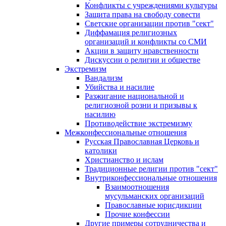
Конфликты с учреждениями культуры
Защита права на свободу совести
Светские организации против "сект"
Диффамация религиозных
организаций и конфликты со СМИ
Акции в защиту нравственности
Дискуссии о религии и обществе
Экстремизм
Вандализм
Убийства и насилие
Разжигание национальной и
религиозной розни и призывы к
насилию
Противодействие экстремизму
Межконфессиональные отношения
Русская Православная Церковь и
католики
Христианство и ислам
Традиционные религии против "сект"
Внутриконфессиональные отношения
Взаимоотношения
мусульманских организаций
Православные юрисдикции
Прочие конфессии
Другие примеры сотрудничества и