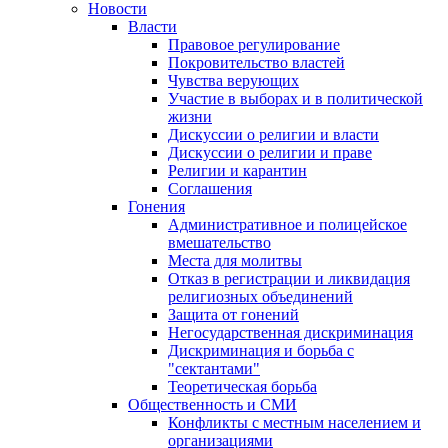
Новости
Власти
Правовое регулирование
Покровительство властей
Чувства верующих
Участие в выборах и в политической
жизни
Дискуссии о религии и власти
Дискуссии о религии и праве
Религии и карантин
Соглашения
Гонения
Административное и полицейское
вмешательство
Места для молитвы
Отказ в регистрации и ликвидация
религиозных объединений
Защита от гонений
Негосударственная дискриминация
Дискриминация и борьба с
"сектантами"
Теоретическая борьба
Общественность и СМИ
Конфликты с местным населением и
организациями