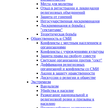
Места для молитвы
Отказ в регистрации и ликвидация
религиозных объединений
Защита от гонений
Негосударственная дискриминация
Дискриминация и борьба с
"сектантами"
Теоретическая борьба
Общественность и СМИ
Конфликты с местным населением и
организациями
Конфликты с учреждениями культуры
Защита права на свободу совести
Светские организации против "сект"
Диффамация религиозных
организаций и конфликты со СМИ
Акции в защиту нравственности
Дискуссии о религии и обществе
Экстремизм
Вандализм
Убийства и насилие
Разжигание национальной и
религиозной розни и призывы к
насилию
Противодействие экстремизму