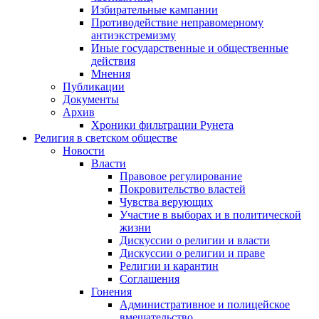
Избирательные кампании
Противодействие неправомерному
антиэкстремизму
Иные государственные и общественные
действия
Мнения
Публикации
Документы
Архив
Хроники фильтрации Рунета
Религия в светском обществе
Новости
Власти
Правовое регулирование
Покровительство властей
Чувства верующих
Участие в выборах и в политической
жизни
Дискуссии о религии и власти
Дискуссии о религии и праве
Религии и карантин
Соглашения
Гонения
Административное и полицейское
вмешательство