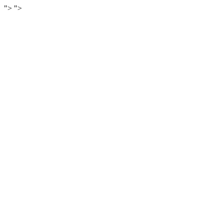
">
">