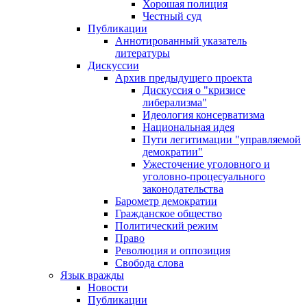
Хорошая полиция
Честный суд
Публикации
Аннотированный указатель
литературы
Дискуссии
Архив предыдущего проекта
Дискуссия о "кризисе
либерализма"
Идеология консерватизма
Национальная идея
Пути легитимации "управляемой
демократии"
Ужесточение уголовного и
уголовно-процесуального
законодательства
Барометр демократии
Гражданское общество
Политический режим
Право
Революция и оппозиция
Свобода слова
Язык вражды
Новости
Публикации