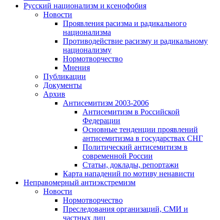
Русский национализм и ксенофобия
Новости
Проявления расизма и радикального
национализма
Противодействие расизму и радикальному
национализму
Нормотворчество
Мнения
Публикации
Документы
Архив
Антисемитизм 2003-2006
Антисемитизм в Российской
Федерации
Основные тенденции проявлений
антисемитизма в государствах СНГ
Политический антисемитизм в
современной России
Статьи, доклады, репортажи
Карта нападений по мотиву ненависти
Неправомерный антиэкстремизм
Новости
Нормотворчество
Преследования организаций, СМИ и
частных лиц