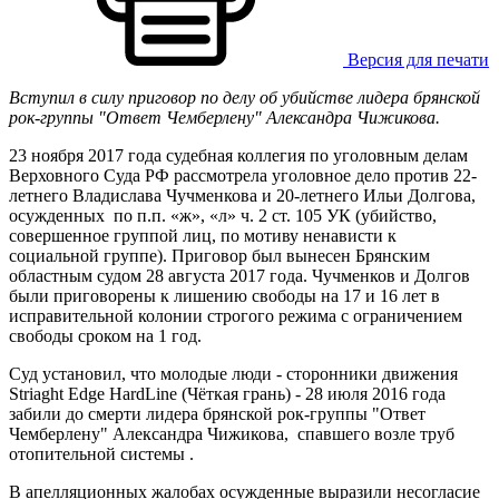
Версия для печати
Вступил в силу приговор по делу об убийстве лидера брянской
рок-группы "Ответ Чемберлену" Александра Чижикова.
23 ноября 2017 года судебная коллегия по уголовным делам
Верховного Суда РФ рассмотрела уголовное дело против 22-
летнего Владислава Чучменкова и 20-летнего Ильи Долгова,
осужденных по п.п. «ж», «л» ч. 2 ст. 105 УК (убийство,
совершенное группой лиц, по мотиву ненависти к
социальной группе). Приговор был вынесен Брянским
областным судом 28 августа 2017 года. Чучменков и Долгов
были приговорены к лишению свободы на 17 и 16 лет в
исправительной колонии строгого режима с ограничением
свободы сроком на 1 год.
Суд установил, что молодые люди - сторонники движения
Striaght Edge HardLine (Чёткая грань) - 28 июля 2016 года
забили до смерти лидера брянской рок-группы "Ответ
Чемберлену" Александра Чижикова, спавшего возле труб
отопительной системы .
В апелляционных жалобах осужденные выразили несогласие