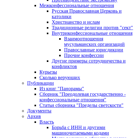
Межконфессиональные отношения
Русская Православная Церковь и
католики
Христианство и ислам
Традиционные религии против "сект"
Внутриконфессиональные отношения
Взаимоотношения
мусульманских организаций
Православные юрисдикции
Прочие конфессии
Другие примеры сотрудничества и
конфликтов
Курьезы
Сколько верующих
Публикации
Из книг "Панорамы"
Сборник "Преодолевая государственно -
конфессиональные отношения"
Статьи сборника "Пределы светскости"
Документы
Архив
Власть
Борьба с ИНН и другими
машиночитаемыми кодами