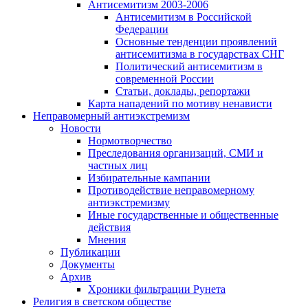
Антисемитизм 2003-2006
Антисемитизм в Российской
Федерации
Основные тенденции проявлений
антисемитизма в государствах СНГ
Политический антисемитизм в
современной России
Статьи, доклады, репортажи
Карта нападений по мотиву ненависти
Неправомерный антиэкстремизм
Новости
Нормотворчество
Преследования организаций, СМИ и
частных лиц
Избирательные кампании
Противодействие неправомерному
антиэкстремизму
Иные государственные и общественные
действия
Мнения
Публикации
Документы
Архив
Хроники фильтрации Рунета
Религия в светском обществе