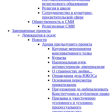
религиозного образования
Религия в школе
Сотрудничество в культурно-
просветительской сфере
Общественность и СМИ
Религиозные СМИ
Завершенные проекты
Демократия в осаде
Новости
Архив предыдущего проекта
Крупные мероприятия
консервативного толка
Курьезы
Национальная идея,
антивестернизм, империализм
О странностях любви...
Оправдания дела ЮКОСа
Основания пересмотра
приватизации
Предложения де-либерализовать
Конституцию и публичное право
Призывы к ужесточению
уголовного и уголовно-
процессуального
законодательства