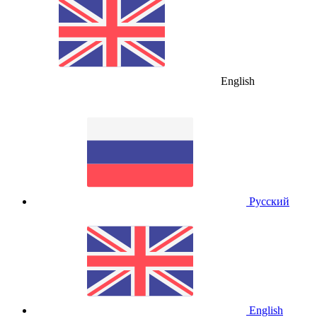
English
Русский
English