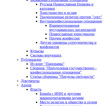
Русская Православная Церковь и
католики
Христианство и ислам
Традиционные религии против "сект"
Внутриконфессиональные отношения
Взаимоотношения
мусульманских организаций
Православные юрисдикции
Прочие конфессии
Другие примеры сотрудничества и
конфликтов
Курьезы
Сколько верующих
Публикации
Из книг "Панорамы"
Сборник "Преодолевая государственно -
конфессиональные отношения"
Статьи сборника "Пределы светскости"
Документы
Архив
Власть
Борьба с ИНН и другими
машиночитаемыми кодами
Место религии в обществе в целом