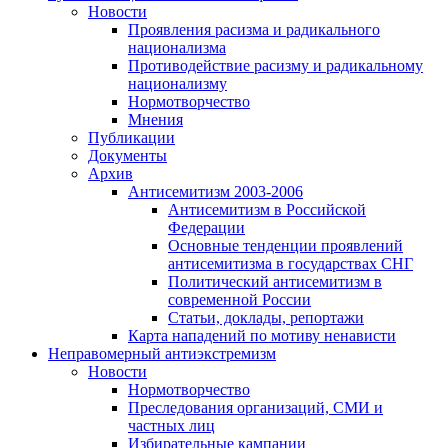
Новости
Проявления расизма и радикального
национализма
Противодействие расизму и радикальному
национализму
Нормотворчество
Мнения
Публикации
Документы
Архив
Антисемитизм 2003-2006
Антисемитизм в Российской
Федерации
Основные тенденции проявлений
антисемитизма в государствах СНГ
Политический антисемитизм в
современной России
Статьи, доклады, репортажи
Карта нападений по мотиву ненависти
Неправомерный антиэкстремизм
Новости
Нормотворчество
Преследования организаций, СМИ и
частных лиц
Избирательные кампании