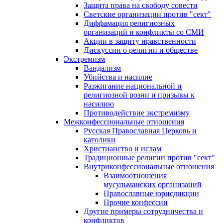
Защита права на свободу совести
Светские организации против "сект"
Диффамация религиозных
организаций и конфликты со СМИ
Акции в защиту нравственности
Дискуссии о религии и обществе
Экстремизм
Вандализм
Убийства и насилие
Разжигание национальной и
религиозной розни и призывы к
насилию
Противодействие экстремизму
Межконфессиональные отношения
Русская Православная Церковь и
католики
Христианство и ислам
Традиционные религии против "сект"
Внутриконфессиональные отношения
Взаимоотношения
мусульманских организаций
Православные юрисдикции
Прочие конфессии
Другие примеры сотрудничества и
конфликтов