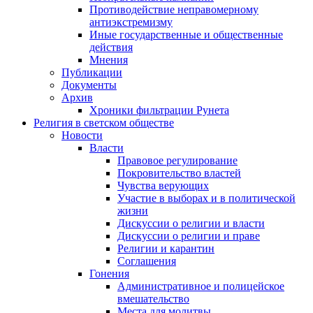
Противодействие неправомерному
антиэкстремизму
Иные государственные и общественные
действия
Мнения
Публикации
Документы
Архив
Хроники фильтрации Рунета
Религия в светском обществе
Новости
Власти
Правовое регулирование
Покровительство властей
Чувства верующих
Участие в выборах и в политической
жизни
Дискуссии о религии и власти
Дискуссии о религии и праве
Религии и карантин
Соглашения
Гонения
Административное и полицейское
вмешательство
Места для молитвы