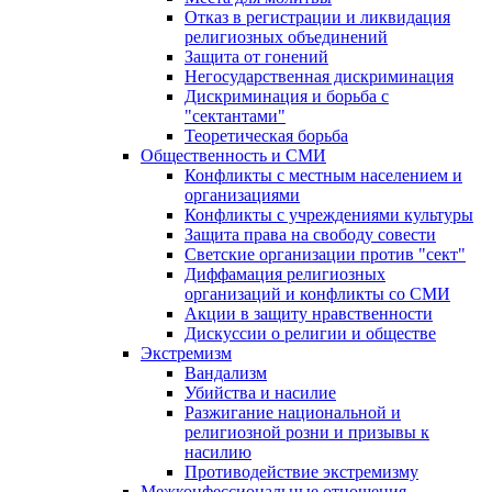
Отказ в регистрации и ликвидация
религиозных объединений
Защита от гонений
Негосударственная дискриминация
Дискриминация и борьба с
"сектантами"
Теоретическая борьба
Общественность и СМИ
Конфликты с местным населением и
организациями
Конфликты с учреждениями культуры
Защита права на свободу совести
Светские организации против "сект"
Диффамация религиозных
организаций и конфликты со СМИ
Акции в защиту нравственности
Дискуссии о религии и обществе
Экстремизм
Вандализм
Убийства и насилие
Разжигание национальной и
религиозной розни и призывы к
насилию
Противодействие экстремизму
Межконфессиональные отношения