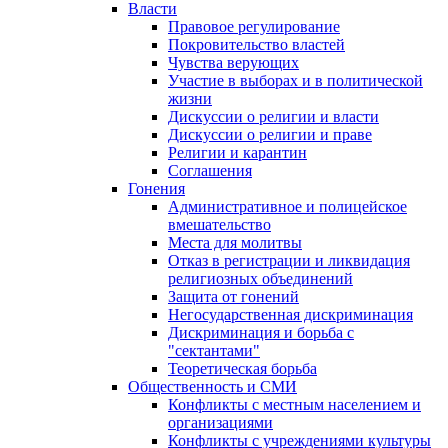
Власти
Правовое регулирование
Покровительство властей
Чувства верующих
Участие в выборах и в политической
жизни
Дискуссии о религии и власти
Дискуссии о религии и праве
Религии и карантин
Соглашения
Гонения
Административное и полицейское
вмешательство
Места для молитвы
Отказ в регистрации и ликвидация
религиозных объединений
Защита от гонений
Негосударственная дискриминация
Дискриминация и борьба с
"сектантами"
Теоретическая борьба
Общественность и СМИ
Конфликты с местным населением и
организациями
Конфликты с учреждениями культуры