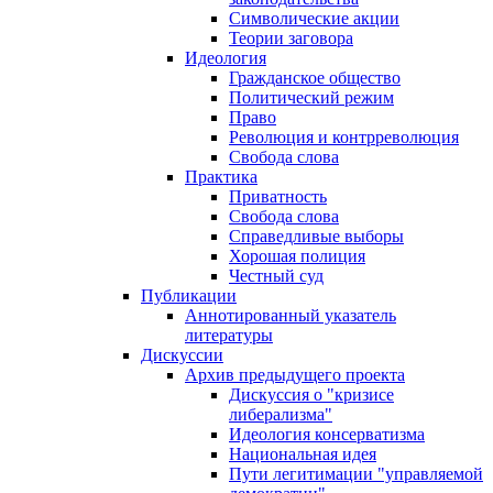
Символические акции
Теории заговора
Идеология
Гражданское общество
Политический режим
Право
Революция и контрреволюция
Свобода слова
Практика
Приватность
Свобода слова
Справедливые выборы
Хорошая полиция
Честный суд
Публикации
Аннотированный указатель
литературы
Дискуссии
Архив предыдущего проекта
Дискуссия о "кризисе
либерализма"
Идеология консерватизма
Национальная идея
Пути легитимации "управляемой