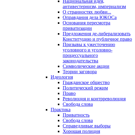
Национальная идея,
антивестернизм, империализм
О странностях любви...
Оправдания дела ЮКОСа
Основания пересмотра
приватизации
Предложения де-либерализовать
Конституцию и публичное право
Призывы к ужесточению
уголовного и уголовно-
процессуального
законодательства
Символические акции
Теории заговора
Идеология
Гражданское общество
Политический режим
Право
Революция и контрреволюция
Свобода слова
Практика
Приватность
Свобода слова
Справедливые выборы
Хорошая полиция