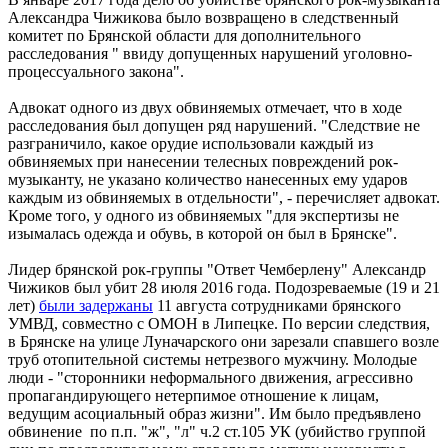
Александра Чижикова было возвращено в следственный
комитет по Брянской области для дополнительного
расследования " ввиду допущенных нарушений уголовно-
процессуального закона".
Адвокат одного из двух обвиняемых отмечает, что в ходе
расследования был допущен ряд нарушений. "Следствие не
разграничило, какое орудие использовали каждый из
обвиняемых при нанесении телесных повреждений рок-
музыканту, не указано количество нанесенных ему ударов
каждым из обвиняемых в отдельности", - перечисляет адвокат.
Кроме того, у одного из обвиняемых "для экспертизы не
изымалась одежда и обувь, в которой он был в Брянске".
Лидер брянской рок-группы "Ответ Чемберлену" Александр
Чижиков был убит 28 июля 2016 года. Подозреваемые (19 и 21
лет)
были задержаны
11 августа сотрудниками брянского
УМВД, совместно с ОМОН в Липецке. По версии следствия,
в Брянске на улице Луначарского они зарезали спавшего возле
труб отопительной системы нетрезвого мужчину. Молодые
люди - "сторонники неформального движения, агрессивно
пропагандирующего нетерпимое отношение к лицам,
ведущим асоциальный образ жизни". Им было предъявлено
обвинение по п.п. "ж", "л" ч.2 ст.105 УК (убийство группой