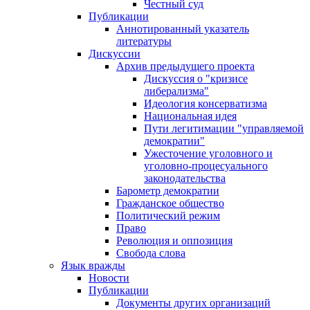
Честный суд
Публикации
Аннотированный указатель
литературы
Дискуссии
Архив предыдущего проекта
Дискуссия о "кризисе
либерализма"
Идеология консерватизма
Национальная идея
Пути легитимации "управляемой
демократии"
Ужесточение уголовного и
уголовно-процесуального
законодательства
Барометр демократии
Гражданское общество
Политический режим
Право
Революция и оппозиция
Свобода слова
Язык вражды
Новости
Публикации
Документы других организаций