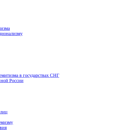
лизма
ционализму
емитизма в государствах СНГ
нной России
 лиц
емизму
вия