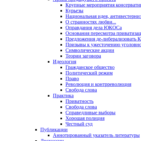
Крупные мероприятия консервати
Курьезы
Национальная идея, антивестерни
О странностях любви...
Оправдания дела ЮКОСа
Основания пересмотра приватиза
Предложения де-либерализовать 
Призывы к ужесточению уголовног
Символические акции
Теории заговора
Идеология
Гражданское общество
Политический режим
Право
Революция и контрреволюция
Свобода слова
Практика
Приватность
Свобода слова
Справедливые выборы
Хорошая полиция
Честный суд
Публикации
Аннотированный указатель литературы
Дискуссии