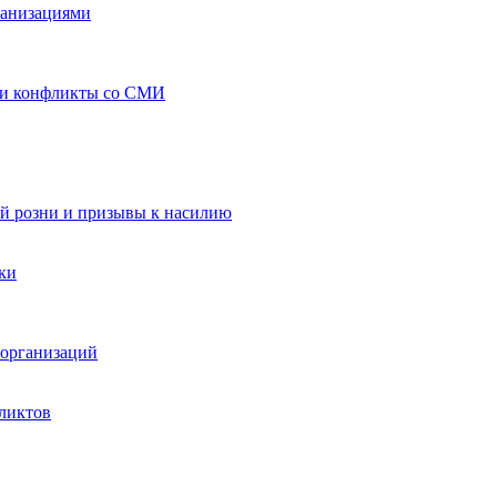
ганизациями
 и конфликты со СМИ
й розни и призывы к насилию
ки
организаций
ликтов