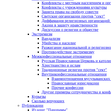
Конфликты с местным населением и ор
Конфликты с учреждениями культуры
Защита права на свободу совести
Светские организации против "сект"
Диффамация религиозных организаций
Акции в защиту нравственности
Дискуссии о религии и обществе
Экстремизм
Вандализм
Убийства и насилие
Разжигание национальной и религиозно
Противодействие экстремизму
Межконфессиональные отношения
Русская Православная Церковь и католи
Христианство и ислам
Традиционные религии против "сект"
Внутриконфессиональные отношения
Взаимоотношения мусульманских 
Православные юрисдикции
Прочие конфессии
Другие примеры сотрудничества и конф
Курьезы
Сколько верующих
Публикации
Из книг "Панорамы"