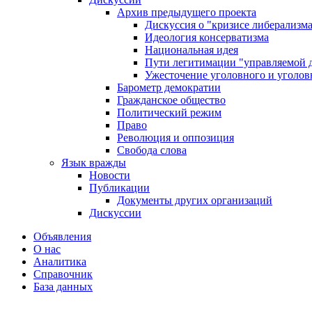
Архив предыдущего проекта
Дискуссия о "кризисе либерализм
Идеология консерватизма
Национальная идея
Пути легитимации "управляемой 
Ужесточение уголовного и уголов
Барометр демократии
Гражданское общество
Политический режим
Право
Революция и оппозиция
Свобода слова
Язык вражды
Новости
Публикации
Документы других организаций
Дискуссии
Объявления
О нас
Аналитика
Справочник
База данных