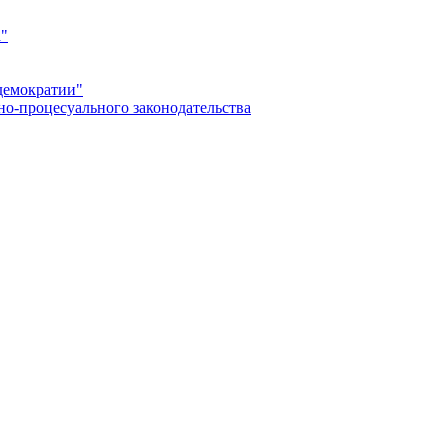
а"
демократии"
но-процесуального законодательства