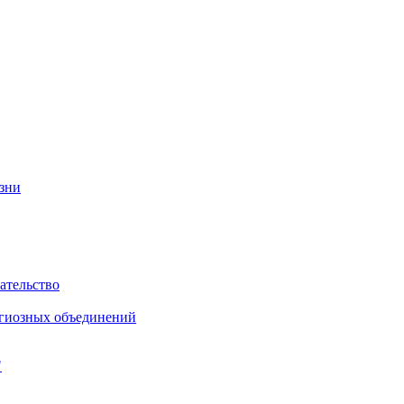
изни
ательство
игиозных объединений
"