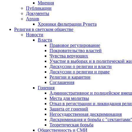
Мнения
Публикации
Документы
Архив
Хроники фильтрации Рунета
Религия в светском обществе
Новости
Власти
Правовое регулирование
Покровительство властей
Чувства верующих
Участие в выборах и в политической ж
Дискуссии о религии и власти
Дискуссии о религии и праве
Религии и карантин
Соглашения
Гонения
Административное и полицейское вмеш
Места для молитвы
Отказ в регистрации и ликвидация рел
Защита от гонений
Негосударственная дискриминация
Дискриминация и борьба с "сектантами
Теоретическая борьба
Общественность и СМИ