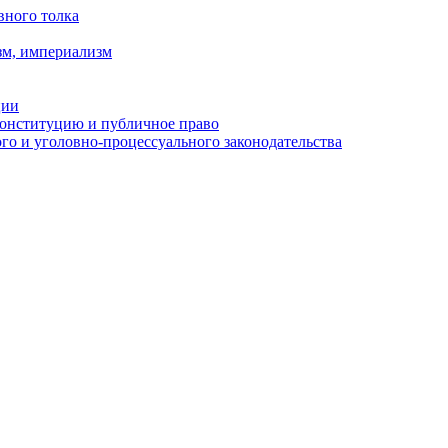
вного толка
зм, империализм
ции
Конституцию и публичное право
о и уголовно-процессуального законодательства