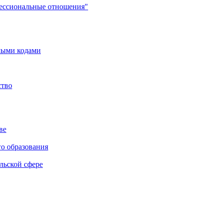
фессиональные отношения"
мыми кодами
ство
ве
го образования
льской сфере