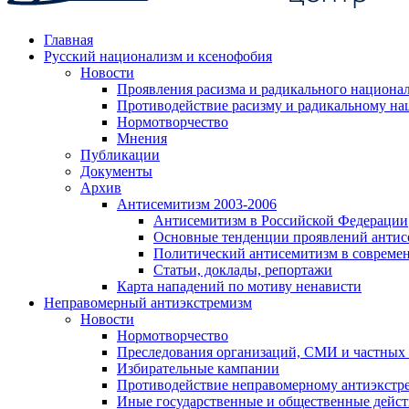
Главная
Русский национализм и ксенофобия
Новости
Проявления расизма и радикального национа
Противодействие расизму и радикальному на
Нормотворчество
Мнения
Публикации
Документы
Архив
Антисемитизм 2003-2006
Антисемитизм в Российской Федерации
Основные тенденции проявлений антис
Политический антисемитизм в совреме
Статьи, доклады, репортажи
Карта нападений по мотиву ненависти
Неправомерный антиэкстремизм
Новости
Нормотворчество
Преследования организаций, СМИ и частных
Избирательные кампании
Противодействие неправомерному антиэкстр
Иные государственные и общественные дейст