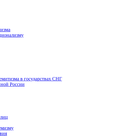
лизма
ционализму
емитизма в государствах СНГ
нной России
 лиц
емизму
вия