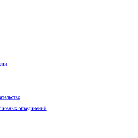
изни
ательство
игиозных объединений
"