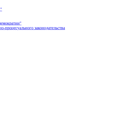
а"
демократии"
но-процесуального законодательства