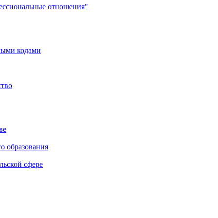
фессиональные отношения"
мыми кодами
ство
ве
го образования
льской сфере