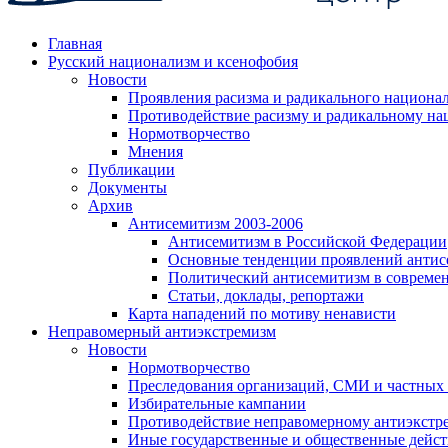
Главная
Русский национализм и ксенофобия
Новости
Проявления расизма и радикального национа
Противодействие расизму и радикальному на
Нормотворчество
Мнения
Публикации
Документы
Архив
Антисемитизм 2003-2006
Антисемитизм в Российской Федерации
Основные тенденции проявлений антис
Политический антисемитизм в совреме
Статьи, доклады, репортажи
Карта нападений по мотиву ненависти
Неправомерный антиэкстремизм
Новости
Нормотворчество
Преследования организаций, СМИ и частных
Избирательные кампании
Противодействие неправомерному антиэкстр
Иные государственные и общественные дейст