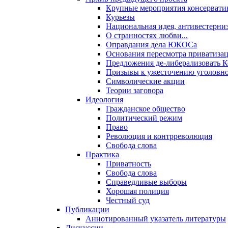
Крупные мероприятия консервати
Курьезы
Национальная идея, антивестерни
О странностях любви...
Оправдания дела ЮКОСа
Основания пересмотра приватиза
Предложения де-либерализовать 
Призывы к ужесточению уголовног
Символические акции
Теории заговора
Идеология
Гражданское общество
Политический режим
Право
Революция и контрреволюция
Свобода слова
Практика
Приватность
Свобода слова
Справедливые выборы
Хорошая полиция
Честный суд
Публикации
Аннотированный указатель литературы
Дискуссии