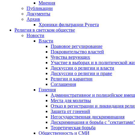
Мнения
Публикации
Документы
Архив
Хроники фильтрации Рунета
Религия в светском обществе
Новости
Власти
Правовое регулирование
Покровительство властей
Чувства верующих
Участие в выборах и в политической ж
Дискуссии о религии и власти
Дискуссии о религии и праве
Религии и карантин
Соглашения
Гонения
Административное и полицейское вмеш
Места для молитвы
Отказ в регистрации и ликвидация рел
Защита от гонений
Негосударственная дискриминация
Дискриминация и борьба с "сектантами
Теоретическая борьба
Общественность и СМИ