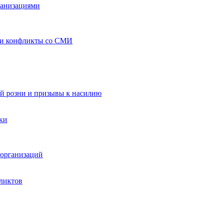
ганизациями
 и конфликты со СМИ
й розни и призывы к насилию
ки
организаций
ликтов