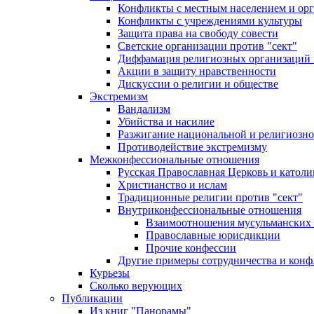
Конфликты с местным населением и ор
Конфликты с учреждениями культуры
Защита права на свободу совести
Светские организации против "сект"
Диффамация религиозных организаций
Акции в защиту нравственности
Дискуссии о религии и обществе
Экстремизм
Вандализм
Убийства и насилие
Разжигание национальной и религиозно
Противодействие экстремизму
Межконфессиональные отношения
Русская Православная Церковь и католи
Христианство и ислам
Традиционные религии против "сект"
Внутриконфессиональные отношения
Взаимоотношения мусульманских 
Православные юрисдикции
Прочие конфессии
Другие примеры сотрудничества и конф
Курьезы
Сколько верующих
Публикации
Из книг "Панорамы"