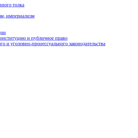
вного толка
зм, империализм
ции
Конституцию и публичное право
о и уголовно-процессуального законодательства