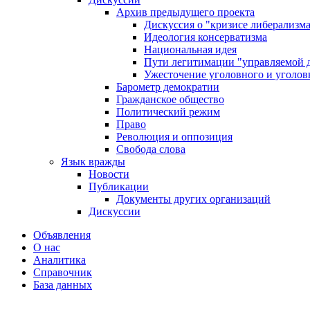
Архив предыдущего проекта
Дискуссия о "кризисе либерализм
Идеология консерватизма
Национальная идея
Пути легитимации "управляемой 
Ужесточение уголовного и уголов
Барометр демократии
Гражданское общество
Политический режим
Право
Революция и оппозиция
Свобода слова
Язык вражды
Новости
Публикации
Документы других организаций
Дискуссии
Объявления
О нас
Аналитика
Справочник
База данных