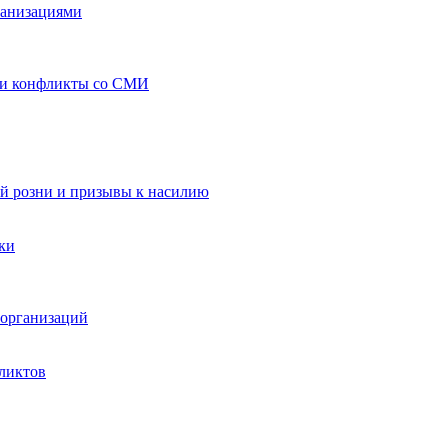
ганизациями
 и конфликты со СМИ
й розни и призывы к насилию
ки
организаций
ликтов