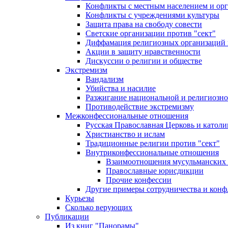
Конфликты с местным населением и ор
Конфликты с учреждениями культуры
Защита права на свободу совести
Светские организации против "сект"
Диффамация религиозных организаций
Акции в защиту нравственности
Дискуссии о религии и обществе
Экстремизм
Вандализм
Убийства и насилие
Разжигание национальной и религиозно
Противодействие экстремизму
Межконфессиональные отношения
Русская Православная Церковь и католи
Христианство и ислам
Традиционные религии против "сект"
Внутриконфессиональные отношения
Взаимоотношения мусульманских 
Православные юрисдикции
Прочие конфессии
Другие примеры сотрудничества и конф
Курьезы
Сколько верующих
Публикации
Из книг "Панорамы"