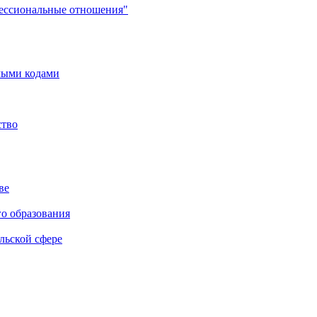
фессиональные отношения"
мыми кодами
ство
ве
го образования
льской сфере