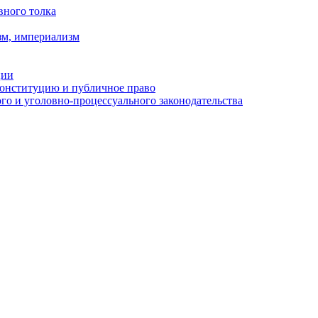
вного толка
зм, империализм
ции
Конституцию и публичное право
о и уголовно-процессуального законодательства