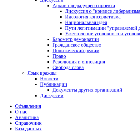
Архив предыдущего проекта
Дискуссия о "кризисе либерализм
Идеология консерватизма
Национальная идея
Пути легитимации "управляемой 
Ужесточение уголовного и уголов
Барометр демократии
Гражданское общество
Политический режим
Право
Революция и оппозиция
Свобода слова
Язык вражды
Новости
Публикации
Документы других организаций
Дискуссии
Объявления
О нас
Аналитика
Справочник
База данных