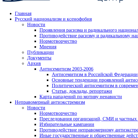
Главная
Русский национализм и ксенофобия
Новости
Проявления расизма и радикального национа
Противодействие расизму и радикальному на
Нормотворчество
Мнения
Публикации
Документы
Архив
Антисемитизм 2003-2006
Антисемитизм в Российской Федерации
Основные тенденции проявлений антис
Политический антисемитизм в совреме
Статьи, доклады, репортажи
Карта нападений по мотиву ненависти
Неправомерный антиэкстремизм
Новости
Нормотворчество
Преследования организаций, СМИ и частных
Избирательные кампании
Противодействие неправомерному антиэкстр
Иные государственные и общественные дейст