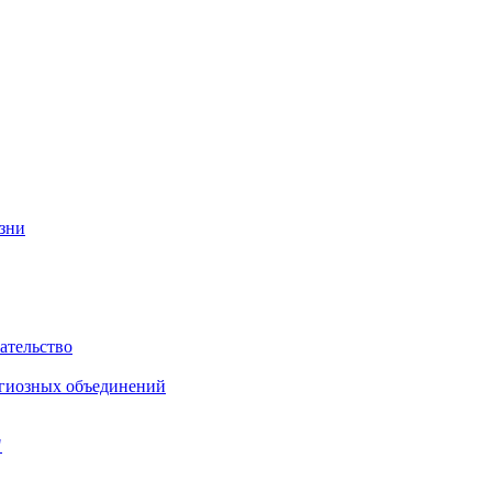
изни
ательство
игиозных объединений
"