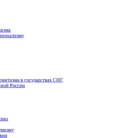
лизма
ционализму
емитизма в государствах СНГ
нной России
 лиц
емизму
вия