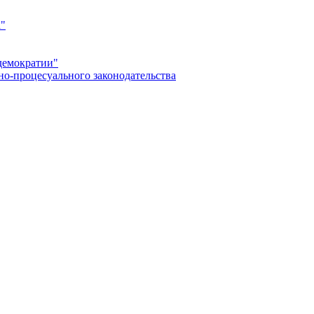
а"
демократии"
но-процесуального законодательства