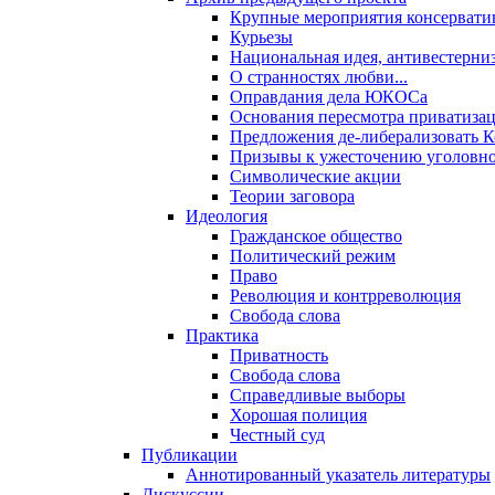
Крупные мероприятия консервати
Курьезы
Национальная идея, антивестерни
О странностях любви...
Оправдания дела ЮКОСа
Основания пересмотра приватиза
Предложения де-либерализовать 
Призывы к ужесточению уголовног
Символические акции
Теории заговора
Идеология
Гражданское общество
Политический режим
Право
Революция и контрреволюция
Свобода слова
Практика
Приватность
Свобода слова
Справедливые выборы
Хорошая полиция
Честный суд
Публикации
Аннотированный указатель литературы
Дискуссии