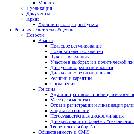
Мнения
Публикации
Документы
Архив
Хроники фильтрации Рунета
Религия в светском обществе
Новости
Власти
Правовое регулирование
Покровительство властей
Чувства верующих
Участие в выборах и в политической ж
Дискуссии о религии и власти
Дискуссии о религии и праве
Религии и карантин
Соглашения
Гонения
Административное и полицейское вмеш
Места для молитвы
Отказ в регистрации и ликвидация рел
Защита от гонений
Негосударственная дискриминация
Дискриминация и борьба с "сектантами
Теоретическая борьба
Общественность и СМИ