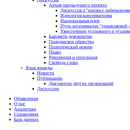
Архив предыдущего проекта
Дискуссия о "кризисе либерализм
Идеология консерватизма
Национальная идея
Пути легитимации "управляемой 
Ужесточение уголовного и уголов
Барометр демократии
Гражданское общество
Политический режим
Право
Революция и оппозиция
Свобода слова
Язык вражды
Новости
Публикации
Документы других организаций
Дискуссии
Объявления
О нас
Аналитика
Справочник
База данных