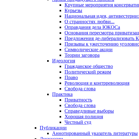
Крупные мероприятия консервати
Курьезы
Национальная идея, антивестерни
О странностях любви...
Оправдания дела ЮКОСа
Основания пересмотра приватиза
Предложения де-либерализовать 
Призывы к ужесточению уголовног
Символические акции
Теории заговора
Идеология
Гражданское общество
Политический режим
Право
Революция и контрреволюция
Свобода слова
Практика
Приватность
Свобода слова
Справедливые выборы
Хорошая полиция
Честный суд
Публикации
Аннотированный указатель литературы
Дискуссии