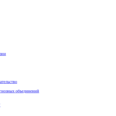
изни
ательство
игиозных объединений
"