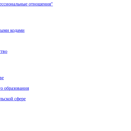
фессиональные отношения"
мыми кодами
ство
ве
го образования
льской сфере