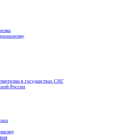
лизма
ционализму
емитизма в государствах СНГ
нной России
 лиц
емизму
вия