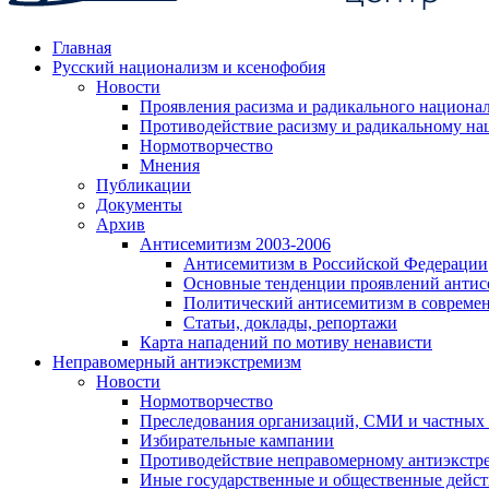
Главная
Русский национализм и ксенофобия
Новости
Проявления расизма и радикального национа
Противодействие расизму и радикальному на
Нормотворчество
Мнения
Публикации
Документы
Архив
Антисемитизм 2003-2006
Антисемитизм в Российской Федерации
Основные тенденции проявлений антис
Политический антисемитизм в совреме
Статьи, доклады, репортажи
Карта нападений по мотиву ненависти
Неправомерный антиэкстремизм
Новости
Нормотворчество
Преследования организаций, СМИ и частных
Избирательные кампании
Противодействие неправомерному антиэкстр
Иные государственные и общественные дейст