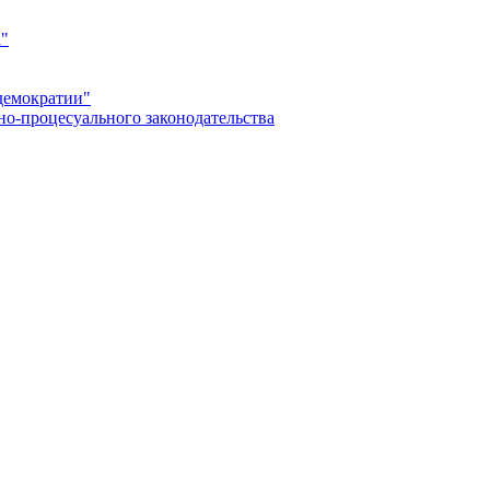
а"
демократии"
но-процесуального законодательства