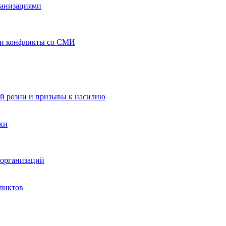
ганизациями
 и конфликты со СМИ
й розни и призывы к насилию
ки
организаций
ликтов