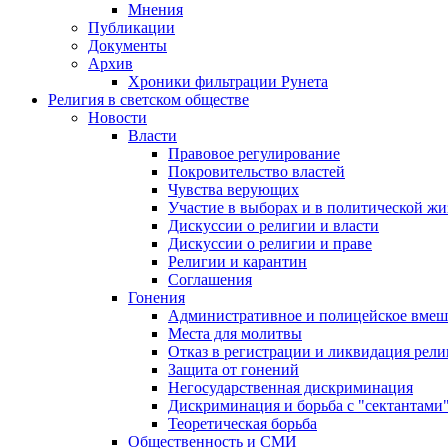
Мнения
Публикации
Документы
Архив
Хроники фильтрации Рунета
Религия в светском обществе
Новости
Власти
Правовое регулирование
Покровительство властей
Чувства верующих
Участие в выборах и в политической ж
Дискуссии о религии и власти
Дискуссии о религии и праве
Религии и карантин
Соглашения
Гонения
Административное и полицейское вмеш
Места для молитвы
Отказ в регистрации и ликвидация рел
Защита от гонений
Негосударственная дискриминация
Дискриминация и борьба с "сектантами
Теоретическая борьба
Общественность и СМИ