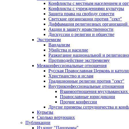
Конфликты с местным населением и ор
Конфликты с учреждениями культуры
Защита права на свободу совести
Светские организации против "сект"
Диффамация религиозных организаций
Акции в защиту нравственности
Дискуссии о религии и обществе
Экстремизм
Вандализм
Убийства и насилие
Разжигание национальной и религиозно
Противодействие экстремизму
Межконфессиональные отношения
Русская Православная Церковь и католи
Христианство и ислам
Традиционные религии против "сект"
Внутриконфессиональные отношения
Взаимоотношения мусульманских 
Православные юрисдикции
Прочие конфессии
Другие примеры сотрудничества и конф
Курьезы
Сколько верующих
Публикации
Из книг "Панорамы"