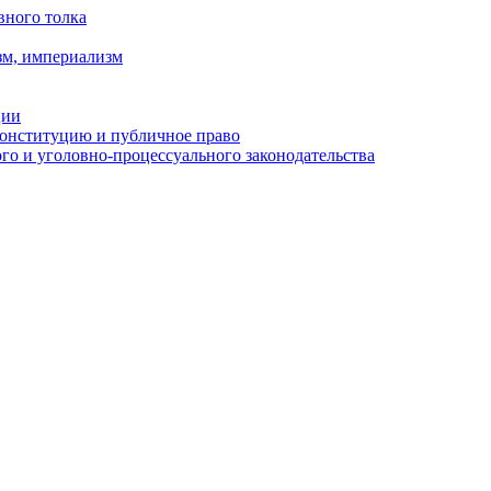
вного толка
зм, империализм
ции
Конституцию и публичное право
о и уголовно-процессуального законодательства