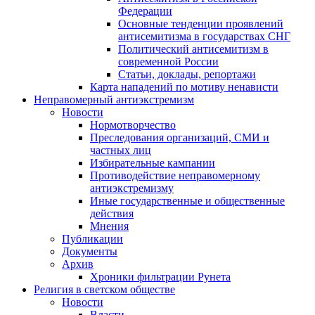
Федерации
Основные тенденции проявлений
антисемитизма в государствах СНГ
Политический антисемитизм в
современной России
Статьи, доклады, репортажи
Карта нападений по мотиву ненависти
Неправомерный антиэкстремизм
Новости
Нормотворчество
Преследования организаций, СМИ и
частных лиц
Избирательные кампании
Противодействие неправомерному
антиэкстремизму
Иные государственные и общественные
действия
Мнения
Публикации
Документы
Архив
Хроники фильтрации Рунета
Религия в светском обществе
Новости
Власти