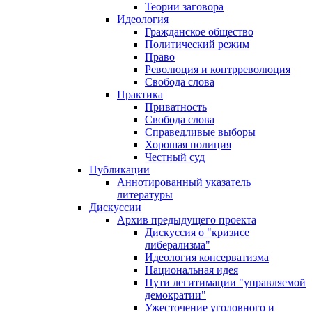
Теории заговора
Идеология
Гражданское общество
Политический режим
Право
Революция и контрреволюция
Свобода слова
Практика
Приватность
Свобода слова
Справедливые выборы
Хорошая полиция
Честный суд
Публикации
Аннотированный указатель
литературы
Дискуссии
Архив предыдущего проекта
Дискуссия о "кризисе
либерализма"
Идеология консерватизма
Национальная идея
Пути легитимации "управляемой
демократии"
Ужесточение уголовного и