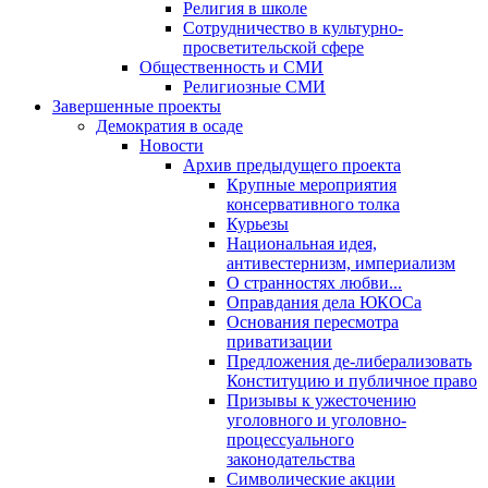
Религия в школе
Сотрудничество в культурно-
просветительской сфере
Общественность и СМИ
Религиозные СМИ
Завершенные проекты
Демократия в осаде
Новости
Архив предыдущего проекта
Крупные мероприятия
консервативного толка
Курьезы
Национальная идея,
антивестернизм, империализм
О странностях любви...
Оправдания дела ЮКОСа
Основания пересмотра
приватизации
Предложения де-либерализовать
Конституцию и публичное право
Призывы к ужесточению
уголовного и уголовно-
процессуального
законодательства
Символические акции