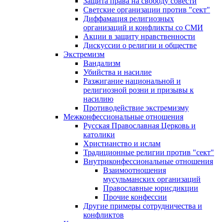
Защита права на свободу совести
Светские организации против "сект"
Диффамация религиозных
организаций и конфликты со СМИ
Акции в защиту нравственности
Дискуссии о религии и обществе
Экстремизм
Вандализм
Убийства и насилие
Разжигание национальной и
религиозной розни и призывы к
насилию
Противодействие экстремизму
Межконфессиональные отношения
Русская Православная Церковь и
католики
Христианство и ислам
Традиционные религии против "сект"
Внутриконфессиональные отношения
Взаимоотношения
мусульманских организаций
Православные юрисдикции
Прочие конфессии
Другие примеры сотрудничества и
конфликтов