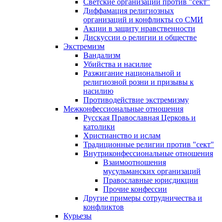
Светские организации против "сект"
Диффамация религиозных
организаций и конфликты со СМИ
Акции в защиту нравственности
Дискуссии о религии и обществе
Экстремизм
Вандализм
Убийства и насилие
Разжигание национальной и
религиозной розни и призывы к
насилию
Противодействие экстремизму
Межконфессиональные отношения
Русская Православная Церковь и
католики
Христианство и ислам
Традиционные религии против "сект"
Внутриконфессиональные отношения
Взаимоотношения
мусульманских организаций
Православные юрисдикции
Прочие конфессии
Другие примеры сотрудничества и
конфликтов
Курьезы