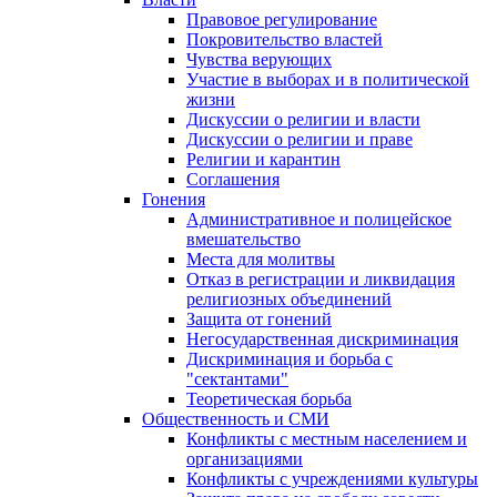
Правовое регулирование
Покровительство властей
Чувства верующих
Участие в выборах и в политической
жизни
Дискуссии о религии и власти
Дискуссии о религии и праве
Религии и карантин
Соглашения
Гонения
Административное и полицейское
вмешательство
Места для молитвы
Отказ в регистрации и ликвидация
религиозных объединений
Защита от гонений
Негосударственная дискриминация
Дискриминация и борьба с
"сектантами"
Теоретическая борьба
Общественность и СМИ
Конфликты с местным населением и
организациями
Конфликты с учреждениями культуры