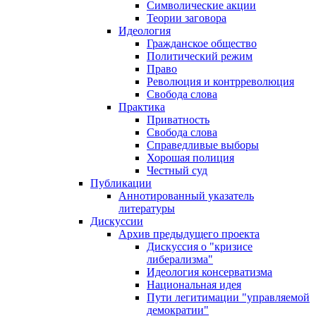
Символические акции
Теории заговора
Идеология
Гражданское общество
Политический режим
Право
Революция и контрреволюция
Свобода слова
Практика
Приватность
Свобода слова
Справедливые выборы
Хорошая полиция
Честный суд
Публикации
Аннотированный указатель
литературы
Дискуссии
Архив предыдущего проекта
Дискуссия о "кризисе
либерализма"
Идеология консерватизма
Национальная идея
Пути легитимации "управляемой
демократии"