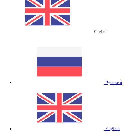
English
Русский
English