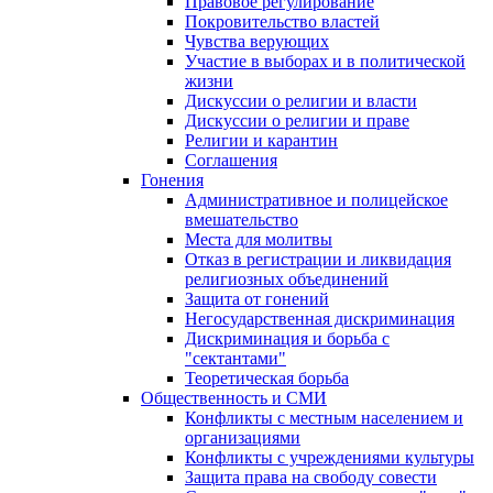
Правовое регулирование
Покровительство властей
Чувства верующих
Участие в выборах и в политической
жизни
Дискуссии о религии и власти
Дискуссии о религии и праве
Религии и карантин
Соглашения
Гонения
Административное и полицейское
вмешательство
Места для молитвы
Отказ в регистрации и ликвидация
религиозных объединений
Защита от гонений
Негосударственная дискриминация
Дискриминация и борьба с
"сектантами"
Теоретическая борьба
Общественность и СМИ
Конфликты с местным населением и
организациями
Конфликты с учреждениями культуры
Защита права на свободу совести