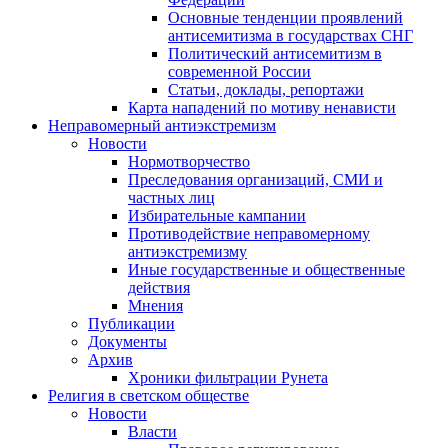
Основные тенденции проявлений
антисемитизма в государствах СНГ
Политический антисемитизм в
современной России
Статьи, доклады, репортажи
Карта нападений по мотиву ненависти
Неправомерный антиэкстремизм
Новости
Нормотворчество
Преследования организаций, СМИ и
частных лиц
Избирательные кампании
Противодействие неправомерному
антиэкстремизму
Иные государственные и общественные
действия
Мнения
Публикации
Документы
Архив
Хроники фильтрации Рунета
Религия в светском обществе
Новости
Власти