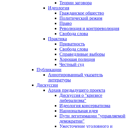
Теории заговора
Идеология
Гражданское общество
Политический режим
Право
Революция и контрреволюция
Свобода слова
Практика
Приватность
Свобода слова
Справедливые выборы
Хорошая полиция
Честный суд
Публикации
Аннотированный указатель
литературы
Дискуссии
Архив предыдущего проекта
Дискуссия о "кризисе
либерализма"
Идеология консерватизма
Национальная идея
Пути легитимации "управляемой
демократии"
Ужесточение уголовного и