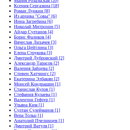
Мария Розальская [20]
Ксения Сергазина [18]
Роман Лункин [8]
Из архива "Совы" [6]
Инна Загребина [6]
Николай Митрохин [5]
Айдар Султанов [4]
Борис Фаликов [4]
Вячеслав Лихачев [3]
Ольга Цейтлина [3]
Елена Струкова [3]
Дмитрий Дубровский [2]
Александр Тарасов [2]
Валерия Зайцева [2]
Стивен Хатчингс [2]
Екатерина Элбакян [2]
Моисей Кондрашин [1]
Станислав Кулов [1]
Стефания Кулаева [1]
Валентин Гефтер [1]
Ульяна Ким [1]
Султан Сулейманов [1]
Верa Тольц [1]
Анатолий Пчелинцев [1]
Дмитрий Ватуля [1]