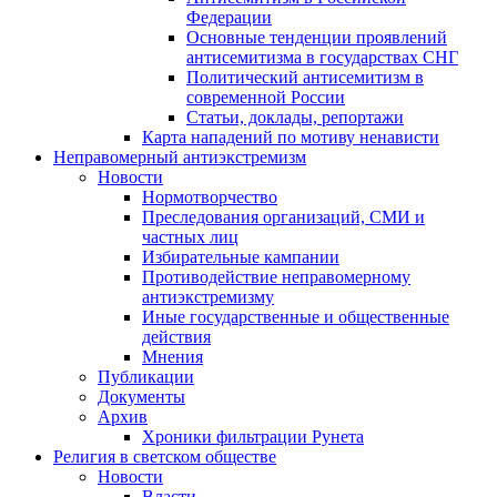
Федерации
Основные тенденции проявлений
антисемитизма в государствах СНГ
Политический антисемитизм в
современной России
Статьи, доклады, репортажи
Карта нападений по мотиву ненависти
Неправомерный антиэкстремизм
Новости
Нормотворчество
Преследования организаций, СМИ и
частных лиц
Избирательные кампании
Противодействие неправомерному
антиэкстремизму
Иные государственные и общественные
действия
Мнения
Публикации
Документы
Архив
Хроники фильтрации Рунета
Религия в светском обществе
Новости
Власти