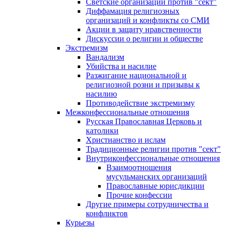
Светские организации против "сект"
Диффамация религиозных
организаций и конфликты со СМИ
Акции в защиту нравственности
Дискуссии о религии и обществе
Экстремизм
Вандализм
Убийства и насилие
Разжигание национальной и
религиозной розни и призывы к
насилию
Противодействие экстремизму
Межконфессиональные отношения
Русская Православная Церковь и
католики
Христианство и ислам
Традиционные религии против "сект"
Внутриконфессиональные отношения
Взаимоотношения
мусульманских организаций
Православные юрисдикции
Прочие конфессии
Другие примеры сотрудничества и
конфликтов
Курьезы