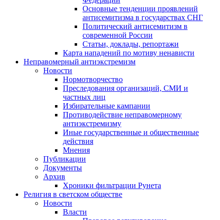
Основные тенденции проявлений
антисемитизма в государствах СНГ
Политический антисемитизм в
современной России
Статьи, доклады, репортажи
Карта нападений по мотиву ненависти
Неправомерный антиэкстремизм
Новости
Нормотворчество
Преследования организаций, СМИ и
частных лиц
Избирательные кампании
Противодействие неправомерному
антиэкстремизму
Иные государственные и общественные
действия
Мнения
Публикации
Документы
Архив
Хроники фильтрации Рунета
Религия в светском обществе
Новости
Власти