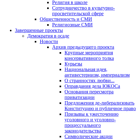
Религия в школе
Сотрудничество в культурно-
просветительской сфере
Общественность и СМИ
Религиозные СМИ
Завершенные проекты
Демократия в осаде
Новости
Архив предыдущего проекта
Крупные мероприятия
консервативного толка
Курьезы
Национальная идея,
антивестернизм, империализм
О странностях любви...
Оправдания дела ЮКОСа
Основания пересмотра
приватизации
Предложения де-либерализовать
Конституцию и публичное право
Призывы к ужесточению
уголовного и уголовно-
процессуального
законодательства
Символические акции