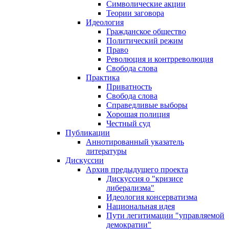
Символические акции
Теории заговора
Идеология
Гражданское общество
Политический режим
Право
Революция и контрреволюция
Свобода слова
Практика
Приватность
Свобода слова
Справедливые выборы
Хорошая полиция
Честный суд
Публикации
Аннотированный указатель
литературы
Дискуссии
Архив предыдущего проекта
Дискуссия о "кризисе
либерализма"
Идеология консерватизма
Национальная идея
Пути легитимации "управляемой
демократии"