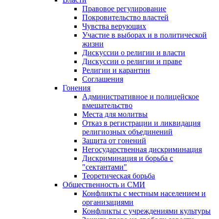
Правовое регулирование
Покровительство властей
Чувства верующих
Участие в выборах и в политической
жизни
Дискуссии о религии и власти
Дискуссии о религии и праве
Религии и карантин
Соглашения
Гонения
Административное и полицейское
вмешательство
Места для молитвы
Отказ в регистрации и ликвидация
религиозных объединений
Защита от гонений
Негосударственная дискриминация
Дискриминация и борьба с
"сектантами"
Теоретическая борьба
Общественность и СМИ
Конфликты с местным населением и
организациями
Конфликты с учреждениями культуры