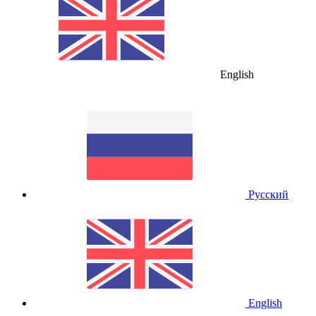
English
Русский
English