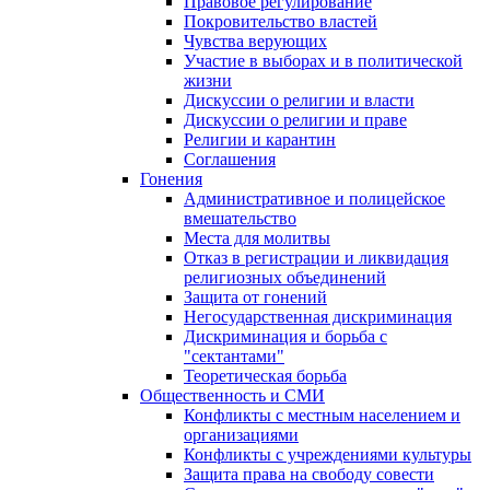
Правовое регулирование
Покровительство властей
Чувства верующих
Участие в выборах и в политической
жизни
Дискуссии о религии и власти
Дискуссии о религии и праве
Религии и карантин
Соглашения
Гонения
Административное и полицейское
вмешательство
Места для молитвы
Отказ в регистрации и ликвидация
религиозных объединений
Защита от гонений
Негосударственная дискриминация
Дискриминация и борьба с
"сектантами"
Теоретическая борьба
Общественность и СМИ
Конфликты с местным населением и
организациями
Конфликты с учреждениями культуры
Защита права на свободу совести