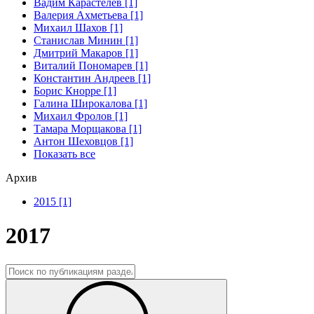
Вадим Карастелев [1]
Валерия Ахметьева [1]
Михаил Шахов [1]
Станислав Минин [1]
Дмитрий Макаров [1]
Виталий Пономарев [1]
Константин Андреев [1]
Борис Кнорре [1]
Галина Широкалова [1]
Михаил Фролов [1]
Тамара Морщакова [1]
Антон Шеховцов [1]
Показать все
Архив
2015 [1]
2017