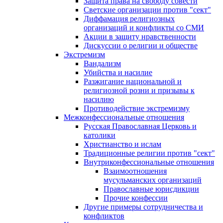
Защита права на свободу совести
Светские организации против "сект"
Диффамация религиозных
организаций и конфликты со СМИ
Акции в защиту нравственности
Дискуссии о религии и обществе
Экстремизм
Вандализм
Убийства и насилие
Разжигание национальной и
религиозной розни и призывы к
насилию
Противодействие экстремизму
Межконфессиональные отношения
Русская Православная Церковь и
католики
Христианство и ислам
Традиционные религии против "сект"
Внутриконфессиональные отношения
Взаимоотношения
мусульманских организаций
Православные юрисдикции
Прочие конфессии
Другие примеры сотрудничества и
конфликтов