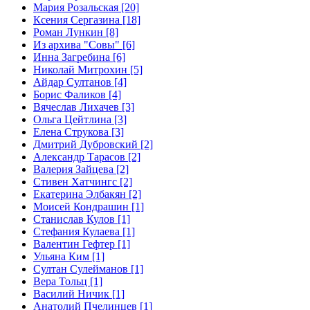
Мария Розальская [20]
Ксения Сергазина [18]
Роман Лункин [8]
Из архива "Совы" [6]
Инна Загребина [6]
Николай Митрохин [5]
Айдар Султанов [4]
Борис Фаликов [4]
Вячеслав Лихачев [3]
Ольга Цейтлина [3]
Елена Струкова [3]
Дмитрий Дубровский [2]
Александр Тарасов [2]
Валерия Зайцева [2]
Стивен Хатчингс [2]
Екатерина Элбакян [2]
Моисей Кондрашин [1]
Станислав Кулов [1]
Стефания Кулаева [1]
Валентин Гефтер [1]
Ульяна Ким [1]
Султан Сулейманов [1]
Верa Тольц [1]
Василий Ничик [1]
Анатолий Пчелинцев [1]