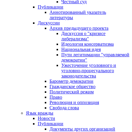
Честный суд
Публикации
Аннотированный указатель
литературы
Дискуссии
Архив предыдущего проекта
Дискуссия о "кризисе
либерализма"
Идеология консерватизма
Национальная идея
Пути легитимации "управляемой
демократии"
Ужесточение уголовного и
уголовно-процесуального
законодательства
Барометр демократии
Гражданское общество
Политический режим
Право
Революция и оппозиция
Свобода слова
Язык вражды
Новости
Публикации
Документы других организаций