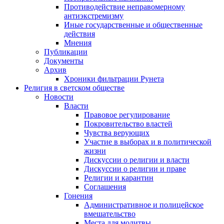
Противодействие неправомерному
антиэкстремизму
Иные государственные и общественные
действия
Мнения
Публикации
Документы
Архив
Хроники фильтрации Рунета
Религия в светском обществе
Новости
Власти
Правовое регулирование
Покровительство властей
Чувства верующих
Участие в выборах и в политической
жизни
Дискуссии о религии и власти
Дискуссии о религии и праве
Религии и карантин
Соглашения
Гонения
Административное и полицейское
вмешательство
Места для молитвы