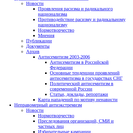
Новости
Проявления расизма и радикального
национализма
Противодействие расизму и радикальному
национализму
Нормотворчество
Мнения
Публикации
Документы
Архив
Антисемитизм 2003-2006
Антисемитизм в Российской
Федерации
Основные тенденции проявлений
антисемитизма в государствах СНГ
Политический антисемитизм в
современной России
Статьи, доклады, репортажи
Карта нападений по мотиву ненависти
Неправомерный антиэкстремизм
Новости
Нормотворчество
Преследования организаций, СМИ и
частных лиц
Избирательные кампании