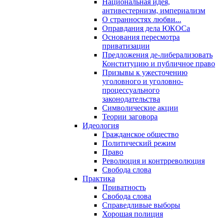
Национальная идея,
антивестернизм, империализм
О странностях любви...
Оправдания дела ЮКОСа
Основания пересмотра
приватизации
Предложения де-либерализовать
Конституцию и публичное право
Призывы к ужесточению
уголовного и уголовно-
процессуального
законодательства
Символические акции
Теории заговора
Идеология
Гражданское общество
Политический режим
Право
Революция и контрреволюция
Свобода слова
Практика
Приватность
Свобода слова
Справедливые выборы
Хорошая полиция