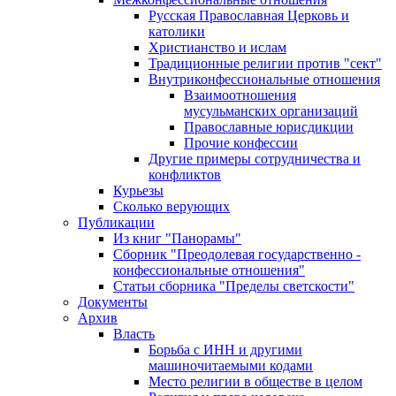
Русская Православная Церковь и
католики
Христианство и ислам
Традиционные религии против "сект"
Внутриконфессиональные отношения
Взаимоотношения
мусульманских организаций
Православные юрисдикции
Прочие конфессии
Другие примеры сотрудничества и
конфликтов
Курьезы
Сколько верующих
Публикации
Из книг "Панорамы"
Сборник "Преодолевая государственно -
конфессиональные отношения"
Статьи сборника "Пределы светскости"
Документы
Архив
Власть
Борьба с ИНН и другими
машиночитаемыми кодами
Место религии в обществе в целом