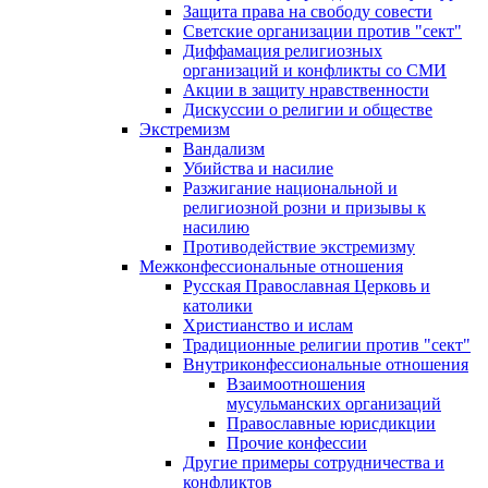
Защита права на свободу совести
Светские организации против "сект"
Диффамация религиозных
организаций и конфликты со СМИ
Акции в защиту нравственности
Дискуссии о религии и обществе
Экстремизм
Вандализм
Убийства и насилие
Разжигание национальной и
религиозной розни и призывы к
насилию
Противодействие экстремизму
Межконфессиональные отношения
Русская Православная Церковь и
католики
Христианство и ислам
Традиционные религии против "сект"
Внутриконфессиональные отношения
Взаимоотношения
мусульманских организаций
Православные юрисдикции
Прочие конфессии
Другие примеры сотрудничества и
конфликтов