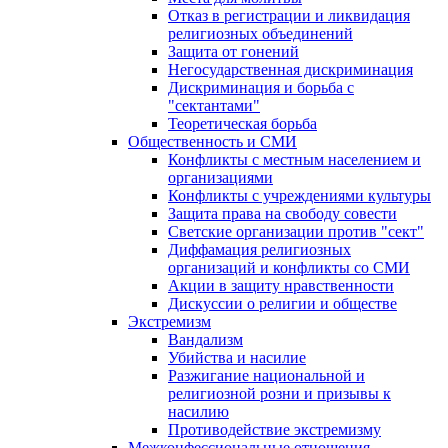
Отказ в регистрации и ликвидация
религиозных объединений
Защита от гонений
Негосударственная дискриминация
Дискриминация и борьба с
"сектантами"
Теоретическая борьба
Общественность и СМИ
Конфликты с местным населением и
организациями
Конфликты с учреждениями культуры
Защита права на свободу совести
Светские организации против "сект"
Диффамация религиозных
организаций и конфликты со СМИ
Акции в защиту нравственности
Дискуссии о религии и обществе
Экстремизм
Вандализм
Убийства и насилие
Разжигание национальной и
религиозной розни и призывы к
насилию
Противодействие экстремизму
Межконфессиональные отношения