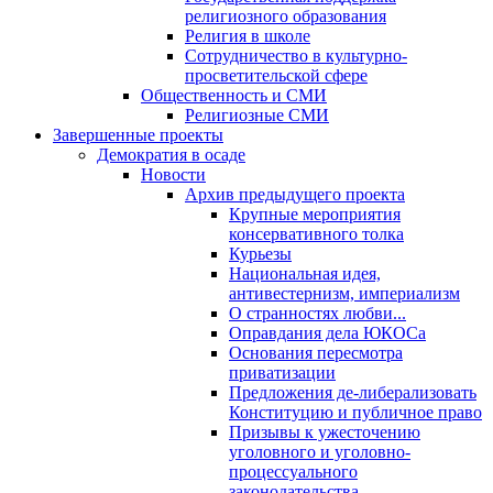
религиозного образования
Религия в школе
Сотрудничество в культурно-
просветительской сфере
Общественность и СМИ
Религиозные СМИ
Завершенные проекты
Демократия в осаде
Новости
Архив предыдущего проекта
Крупные мероприятия
консервативного толка
Курьезы
Национальная идея,
антивестернизм, империализм
О странностях любви...
Оправдания дела ЮКОСа
Основания пересмотра
приватизации
Предложения де-либерализовать
Конституцию и публичное право
Призывы к ужесточению
уголовного и уголовно-
процессуального
законодательства