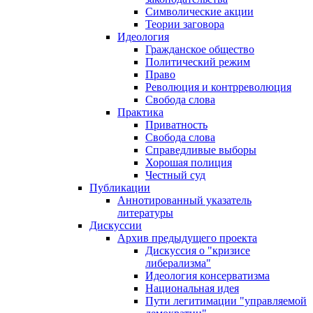
Символические акции
Теории заговора
Идеология
Гражданское общество
Политический режим
Право
Революция и контрреволюция
Свобода слова
Практика
Приватность
Свобода слова
Справедливые выборы
Хорошая полиция
Честный суд
Публикации
Аннотированный указатель
литературы
Дискуссии
Архив предыдущего проекта
Дискуссия о "кризисе
либерализма"
Идеология консерватизма
Национальная идея
Пути легитимации "управляемой