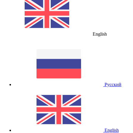
English
Русский
English