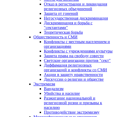
Отказ в регистрации и ликвидация
религиозных объединений
Защита от гонений
Негосударственная дискриминация
Дискриминация и борьба с
"сектантами"
Теоретическая борьба
Общественность и СМИ
Конфликты с местным населением и
организациями
Конфликты с учреждениями культуры
Защита права на свободу совести
Светские организации против "сект"
Диффамация религиозных
организаций и конфликты со СМИ
Акции в защиту нравственности
Дискуссии о религии и обществе
Экстремизм
Вандализм
Убийства и насилие
Разжигание национальной и
религиозной розни и призывы к
насилию
Противодействие экстремизму
Межконфессиональные отношения