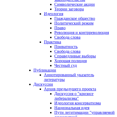
Символические акции
Теории заговора
Идеология
Гражданское общество
Политический режим
Право
Революция и контрреволюция
Свобода слова
Практика
Приватность
Свобода слова
Справедливые выборы
Хорошая полиция
Честный суд
Публикации
Аннотированный указатель
литературы
Дискуссии
Архив предыдущего проекта
Дискуссия о "кризисе
либерализма"
Идеология консерватизма
Национальная идея
Пути легитимации "управляемой