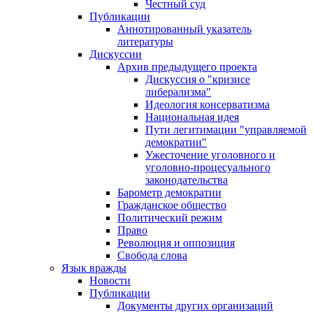
Честный суд
Публикации
Аннотированный указатель
литературы
Дискуссии
Архив предыдущего проекта
Дискуссия о "кризисе
либерализма"
Идеология консерватизма
Национальная идея
Пути легитимации "управляемой
демократии"
Ужесточение уголовного и
уголовно-процесуального
законодательства
Барометр демократии
Гражданское общество
Политический режим
Право
Революция и оппозиция
Свобода слова
Язык вражды
Новости
Публикации
Документы других организаций