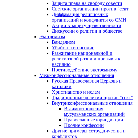
Защита права на свободу совести
Светские организации против "сект"
Диффамация религиозных
организаций и конфликты со СМИ
Акции в защиту нравственности
Дискуссии о религии и обществе
Экстремизм
Вандализм
Убийства и насилие
Разжигание национальной и
религиозной розни и призывы к
насилию
Противодействие экстремизму
Межконфессиональные отношения
Русская Православная Церковь и
католики
Христианство и ислам
Традиционные религии против "сект"
Внутриконфессиональные отношения
Взаимоотношения
мусульманских организаций
Православные юрисдикции
Прочие конфессии
Другие примеры сотрудничества и
конфликтов