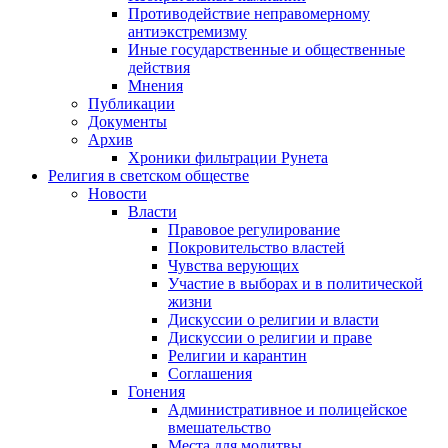
Противодействие неправомерному
антиэкстремизму
Иные государственные и общественные
действия
Мнения
Публикации
Документы
Архив
Хроники фильтрации Рунета
Религия в светском обществе
Новости
Власти
Правовое регулирование
Покровительство властей
Чувства верующих
Участие в выборах и в политической
жизни
Дискуссии о религии и власти
Дискуссии о религии и праве
Религии и карантин
Соглашения
Гонения
Административное и полицейское
вмешательство
Места для молитвы