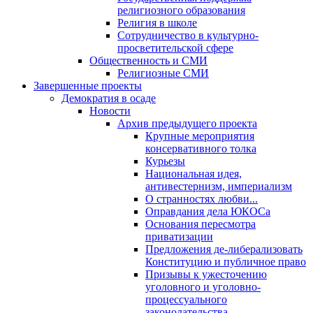
религиозного образования
Религия в школе
Сотрудничество в культурно-
просветительской сфере
Общественность и СМИ
Религиозные СМИ
Завершенные проекты
Демократия в осаде
Новости
Архив предыдущего проекта
Крупные мероприятия
консервативного толка
Курьезы
Национальная идея,
антивестернизм, империализм
О странностях любви...
Оправдания дела ЮКОСа
Основания пересмотра
приватизации
Предложения де-либерализовать
Конституцию и публичное право
Призывы к ужесточению
уголовного и уголовно-
процессуального
законодательства