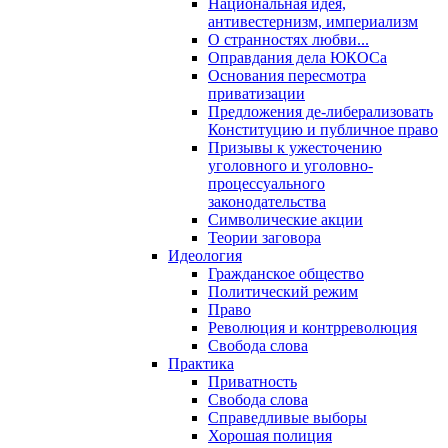
Национальная идея,
антивестернизм, империализм
О странностях любви...
Оправдания дела ЮКОСа
Основания пересмотра
приватизации
Предложения де-либерализовать
Конституцию и публичное право
Призывы к ужесточению
уголовного и уголовно-
процессуального
законодательства
Символические акции
Теории заговора
Идеология
Гражданское общество
Политический режим
Право
Революция и контрреволюция
Свобода слова
Практика
Приватность
Свобода слова
Справедливые выборы
Хорошая полиция