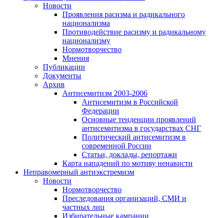
Новости
Проявления расизма и радикального
национализма
Противодействие расизму и радикальному
национализму
Нормотворчество
Мнения
Публикации
Документы
Архив
Антисемитизм 2003-2006
Антисемитизм в Российской
Федерации
Основные тенденции проявлений
антисемитизма в государствах СНГ
Политический антисемитизм в
современной России
Статьи, доклады, репортажи
Карта нападений по мотиву ненависти
Неправомерный антиэкстремизм
Новости
Нормотворчество
Преследования организаций, СМИ и
частных лиц
Избирательные кампании