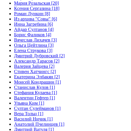
Мария Розальская [20]
Ксения Сергазина [18]
Роман Лункин [8]
Из архива "Совы" [6]
Инна Загребина [6]
Айдар Султанов [4]
Борис Фаликов [4]
Вячеслав Лихачев [3]
Ольга Цейтлина [3]
Елена Струкова [3]
Дмитрий Дубровский [2]
Александр Тарасов [2]
Валерия Зайцева [2]
Стивен Хатчингс [2]
Екатерина Элбакян [2]
Моисей Кондрашин [1]
Станислав Кулов [1]
Стефания Кулаева [1]
Валентин Гефтер [1]
Ульяна Ким [1]
Султан Сулейманов [1]
Верa Тольц [1]
Василий Ничик [1]
Анатолий Пчелинцев [1]
Дмитрий Ватуля [1]