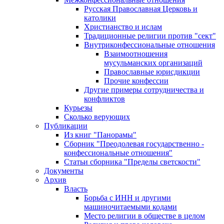
Русская Православная Церковь и
католики
Христианство и ислам
Традиционные религии против "сект"
Внутриконфессиональные отношения
Взаимоотношения
мусульманских организаций
Православные юрисдикции
Прочие конфессии
Другие примеры сотрудничества и
конфликтов
Курьезы
Сколько верующих
Публикации
Из книг "Панорамы"
Сборник "Преодолевая государственно -
конфессиональные отношения"
Статьи сборника "Пределы светскости"
Документы
Архив
Власть
Борьба с ИНН и другими
машиночитаемыми кодами
Место религии в обществе в целом