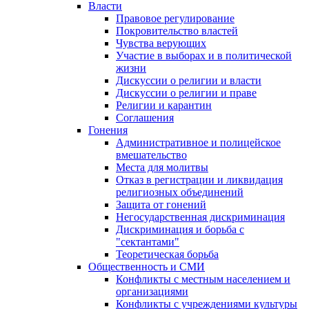
Власти
Правовое регулирование
Покровительство властей
Чувства верующих
Участие в выборах и в политической
жизни
Дискуссии о религии и власти
Дискуссии о религии и праве
Религии и карантин
Соглашения
Гонения
Административное и полицейское
вмешательство
Места для молитвы
Отказ в регистрации и ликвидация
религиозных объединений
Защита от гонений
Негосударственная дискриминация
Дискриминация и борьба с
"сектантами"
Теоретическая борьба
Общественность и СМИ
Конфликты с местным населением и
организациями
Конфликты с учреждениями культуры