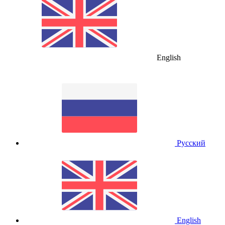
English
Русский
English