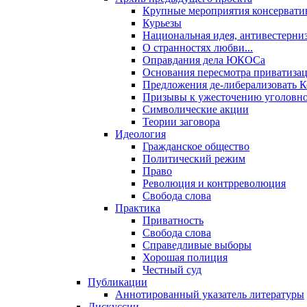
Крупные мероприятия консервати
Курьезы
Национальная идея, антивестерни
О странностях любви...
Оправдания дела ЮКОСа
Основания пересмотра приватиза
Предложения де-либерализовать 
Призывы к ужесточению уголовног
Символические акции
Теории заговора
Идеология
Гражданское общество
Политический режим
Право
Революция и контрреволюция
Свобода слова
Практика
Приватность
Свобода слова
Справедливые выборы
Хорошая полиция
Честный суд
Публикации
Аннотированный указатель литературы
Дискуссии