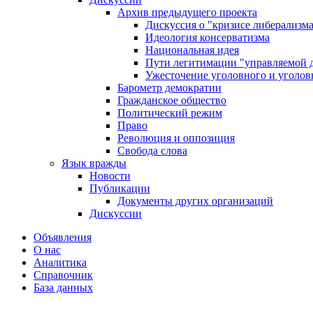
Архив предыдущего проекта
Дискуссия о "кризисе либерализм
Идеология консерватизма
Национальная идея
Пути легитимации "управляемой 
Ужесточение уголовного и уголов
Барометр демократии
Гражданское общество
Политический режим
Право
Революция и оппозиция
Свобода слова
Язык вражды
Новости
Публикации
Документы других организаций
Дискуссии
Объявления
О нас
Аналитика
Справочник
База данных