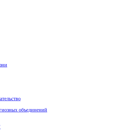
изни
ательство
игиозных объединений
"