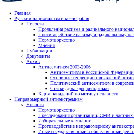
Главная
Русский национализм и ксенофобия
Новости
Проявления расизма и радикального национа
Противодействие расизму и радикальному на
Нормотворчество
Мнения
Публикации
Документы
Архив
Антисемитизм 2003-2006
Антисемитизм в Российской Федерации
Основные тенденции проявлений антис
Политический антисемитизм в совреме
Статьи, доклады, репортажи
Карта нападений по мотиву ненависти
Неправомерный антиэкстремизм
Новости
Нормотворчество
Преследования организаций, СМИ и частных
Избирательные кампании
Противодействие неправомерному антиэкстр
Иные государственные и общественные дейст