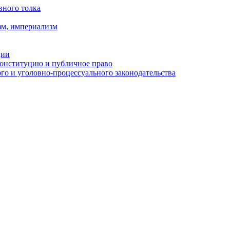
вного толка
зм, империализм
ции
Конституцию и публичное право
о и уголовно-процессуального законодательства