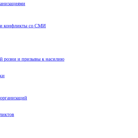
ганизациями
 и конфликты со СМИ
й розни и призывы к насилию
ки
организаций
ликтов