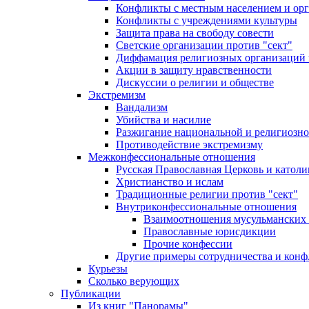
Конфликты с местным населением и ор
Конфликты с учреждениями культуры
Защита права на свободу совести
Светские организации против "сект"
Диффамация религиозных организаций
Акции в защиту нравственности
Дискуссии о религии и обществе
Экстремизм
Вандализм
Убийства и насилие
Разжигание национальной и религиозно
Противодействие экстремизму
Межконфессиональные отношения
Русская Православная Церковь и католи
Христианство и ислам
Традиционные религии против "сект"
Внутриконфессиональные отношения
Взаимоотношения мусульманских 
Православные юрисдикции
Прочие конфессии
Другие примеры сотрудничества и конф
Курьезы
Сколько верующих
Публикации
Из книг "Панорамы"