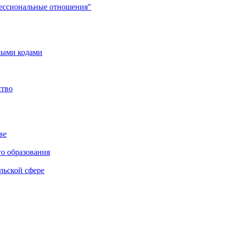
фессиональные отношения"
мыми кодами
ство
ве
го образования
льской сфере