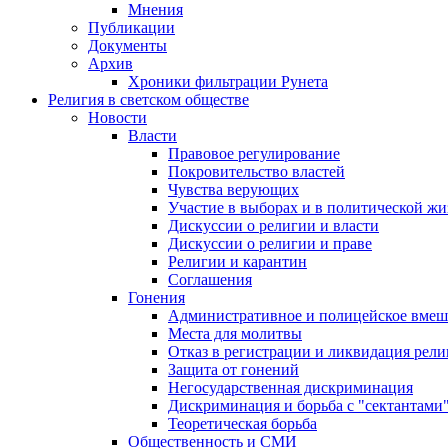
Мнения
Публикации
Документы
Архив
Хроники фильтрации Рунета
Религия в светском обществе
Новости
Власти
Правовое регулирование
Покровительство властей
Чувства верующих
Участие в выборах и в политической ж
Дискуссии о религии и власти
Дискуссии о религии и праве
Религии и карантин
Соглашения
Гонения
Административное и полицейское вмеш
Места для молитвы
Отказ в регистрации и ликвидация рел
Защита от гонений
Негосударственная дискриминация
Дискриминация и борьба с "сектантами
Теоретическая борьба
Общественность и СМИ