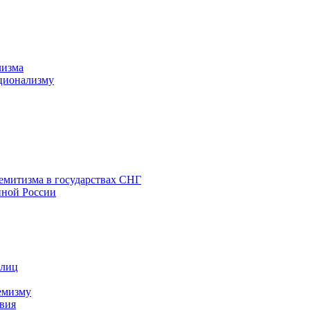
лизма
ционализму
емитизма в государствах СНГ
нной России
 лиц
емизму
вия