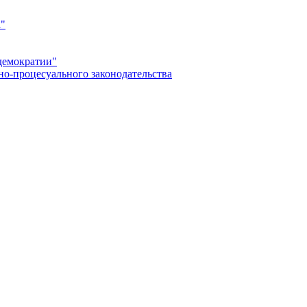
а"
демократии"
но-процесуального законодательства