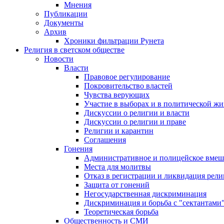
Мнения
Публикации
Документы
Архив
Хроники фильтрации Рунета
Религия в светском обществе
Новости
Власти
Правовое регулирование
Покровительство властей
Чувства верующих
Участие в выборах и в политической ж
Дискуссии о религии и власти
Дискуссии о религии и праве
Религии и карантин
Соглашения
Гонения
Административное и полицейское вмеш
Места для молитвы
Отказ в регистрации и ликвидация рел
Защита от гонений
Негосударственная дискриминация
Дискриминация и борьба с "сектантами
Теоретическая борьба
Общественность и СМИ