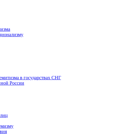
лизма
ционализму
емитизма в государствах СНГ
нной России
 лиц
емизму
вия