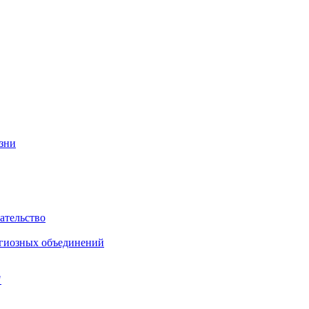
изни
ательство
игиозных объединений
"