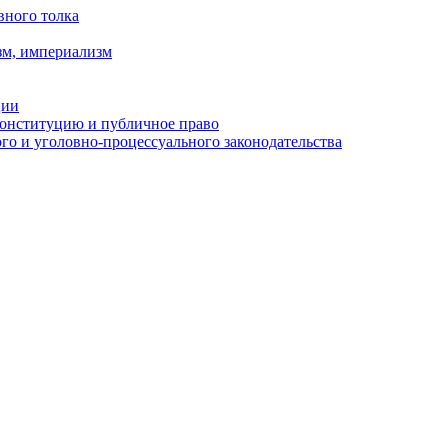
вного толка
зм, империализм
ции
Конституцию и публичное право
о и уголовно-процессуального законодательства