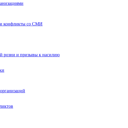
ганизациями
 и конфликты со СМИ
й розни и призывы к насилию
ки
организаций
ликтов