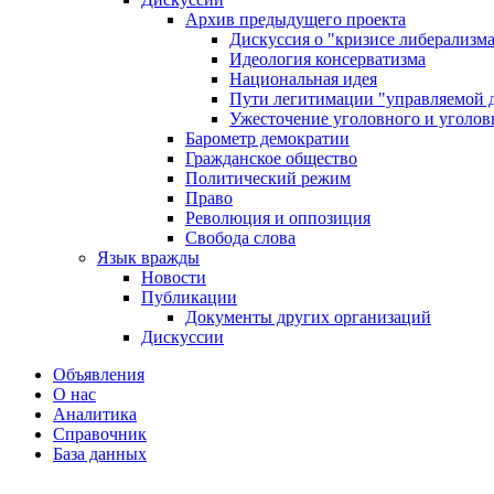
Архив предыдущего проекта
Дискуссия о "кризисе либерализм
Идеология консерватизма
Национальная идея
Пути легитимации "управляемой 
Ужесточение уголовного и уголов
Барометр демократии
Гражданское общество
Политический режим
Право
Революция и оппозиция
Свобода слова
Язык вражды
Новости
Публикации
Документы других организаций
Дискуссии
Объявления
О нас
Аналитика
Справочник
База данных