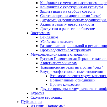
Конфликты с местным населением и ор
Конфликты с учреждениями культуры
Защита права на свободу совести
Светские организации против "сект"
Диффамация религиозных организаций
Акции в защиту нравственности
Дискуссии о религии и обществе
Экстремизм
Вандализм
Убийства и насилие
Разжигание национальной и религиозно
Противодействие экстремизму
Межконфессиональные отношения
Русская Православная Церковь и католи
Христианство и ислам
Традиционные религии против "сект"
Внутриконфессиональные отношения
Взаимоотношения мусульманских 
Православные юрисдикции
Прочие конфессии
Другие примеры сотрудничества и конф
Курьезы
Сколько верующих
Публикации
Из книг "Панорамы"