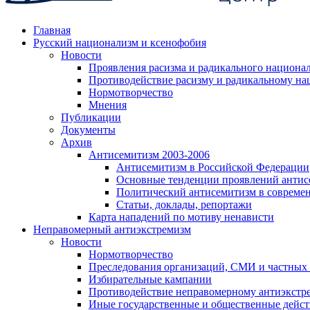
Главная
Русский национализм и ксенофобия
Новости
Проявления расизма и радикального национа
Противодействие расизму и радикальному на
Нормотворчество
Мнения
Публикации
Документы
Архив
Антисемитизм 2003-2006
Антисемитизм в Российской Федерации
Основные тенденции проявлений антис
Политический антисемитизм в совреме
Статьи, доклады, репортажи
Карта нападений по мотиву ненависти
Неправомерный антиэкстремизм
Новости
Нормотворчество
Преследования организаций, СМИ и частных
Избирательные кампании
Противодействие неправомерному антиэкстр
Иные государственные и общественные дейст