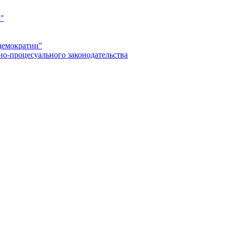
а"
демократии"
но-процесуального законодательства