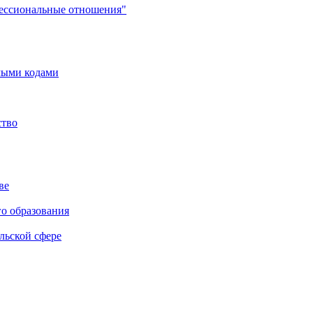
фессиональные отношения"
мыми кодами
ство
ве
го образования
льской сфере