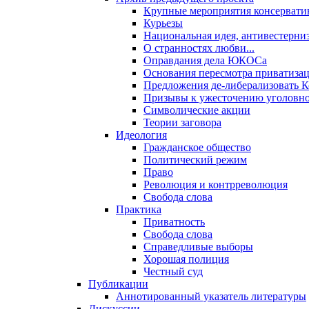
Крупные мероприятия консервати
Курьезы
Национальная идея, антивестерни
О странностях любви...
Оправдания дела ЮКОСа
Основания пересмотра приватиза
Предложения де-либерализовать 
Призывы к ужесточению уголовног
Символические акции
Теории заговора
Идеология
Гражданское общество
Политический режим
Право
Революция и контрреволюция
Свобода слова
Практика
Приватность
Свобода слова
Справедливые выборы
Хорошая полиция
Честный суд
Публикации
Аннотированный указатель литературы
Дискуссии