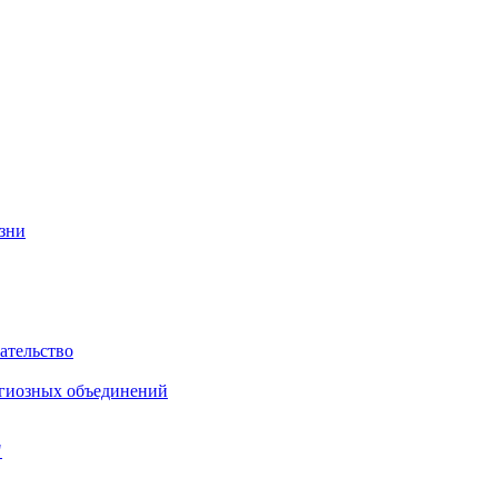
изни
ательство
игиозных объединений
"