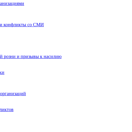
ганизациями
 и конфликты со СМИ
й розни и призывы к насилию
ки
организаций
ликтов