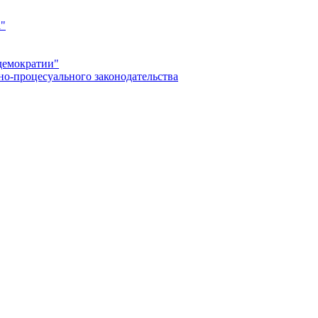
а"
демократии"
но-процесуального законодательства