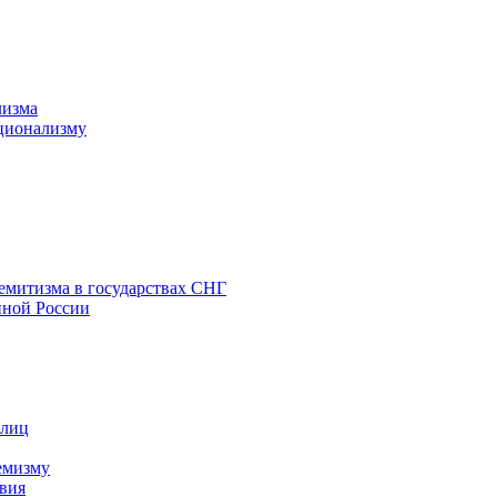
лизма
ционализму
емитизма в государствах СНГ
нной России
 лиц
емизму
вия