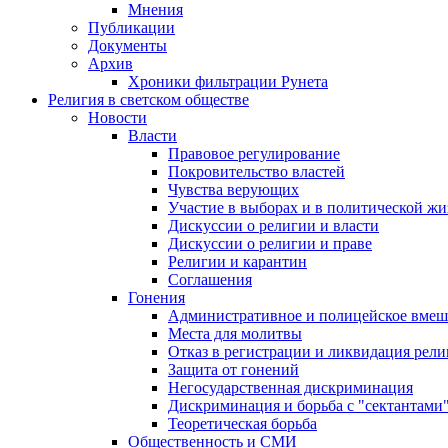
Мнения
Публикации
Документы
Архив
Хроники фильтрации Рунета
Религия в светском обществе
Новости
Власти
Правовое регулирование
Покровительство властей
Чувства верующих
Участие в выборах и в политической ж
Дискуссии о религии и власти
Дискуссии о религии и праве
Религии и карантин
Соглашения
Гонения
Административное и полицейское вмеш
Места для молитвы
Отказ в регистрации и ликвидация рел
Защита от гонений
Негосударственная дискриминация
Дискриминация и борьба с "сектантами
Теоретическая борьба
Общественность и СМИ