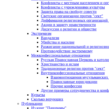
Конфликты с местным населением и ор
Конфликты с учреждениями культуры
Защита права на свободу совести
Светские организации против "сект"
Диффамация религиозных организаций
Акции в защиту нравственности
Дискуссии о религии и обществе
Экстремизм
Вандализм
Убийства и насилие
Разжигание национальной и религиозно
Противодействие экстремизму
Межконфессиональные отношения
Русская Православная Церковь и католи
Христианство и ислам
Традиционные религии против "сект"
Внутриконфессиональные отношения
Взаимоотношения мусульманских 
Православные юрисдикции
Прочие конфессии
Другие примеры сотрудничества и конф
Курьезы
Сколько верующих
Публикации
Из книг "Панорамы"