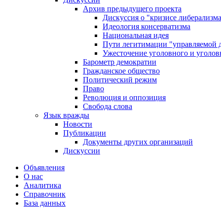
Архив предыдущего проекта
Дискуссия о "кризисе либерализм
Идеология консерватизма
Национальная идея
Пути легитимации "управляемой 
Ужесточение уголовного и уголов
Барометр демократии
Гражданское общество
Политический режим
Право
Революция и оппозиция
Свобода слова
Язык вражды
Новости
Публикации
Документы других организаций
Дискуссии
Объявления
О нас
Аналитика
Справочник
База данных