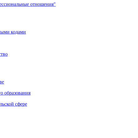
фессиональные отношения"
мыми кодами
ство
ве
го образования
льской сфере