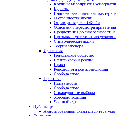
Крупные мероприятия консервати
Курьезы
Национальная идея, антивестерни
О странностях любви...
Оправдания дела ЮКОСа
Основания пересмотра приватиза
Предложения де-либерализовать 
Призывы к ужесточению уголовног
Символические акции
Теории заговора
Идеология
Гражданское общество
Политический режим
Право
Революция и контрреволюция
Свобода слова
Практика
Приватность
Свобода слова
Справедливые выборы
Хорошая полиция
Честный суд
Публикации
Аннотированный указатель литературы
Дискуссии