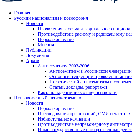
Главная
Русский национализм и ксенофобия
Новости
Проявления расизма и радикального национа
Противодействие расизму и радикальному на
Нормотворчество
Мнения
Публикации
Документы
Архив
Антисемитизм 2003-2006
Антисемитизм в Российской Федерации
Основные тенденции проявлений антис
Политический антисемитизм в совреме
Статьи, доклады, репортажи
Карта нападений по мотиву ненависти
Неправомерный антиэкстремизм
Новости
Нормотворчество
Преследования организаций, СМИ и частных
Избирательные кампании
Противодействие неправомерному антиэкстр
Иные государственные и общественные дейст