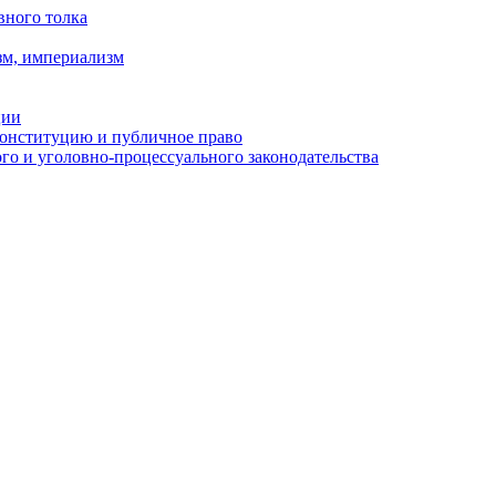
вного толка
зм, империализм
ции
Конституцию и публичное право
о и уголовно-процессуального законодательства