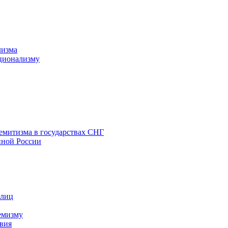
лизма
ционализму
емитизма в государствах СНГ
нной России
 лиц
емизму
вия