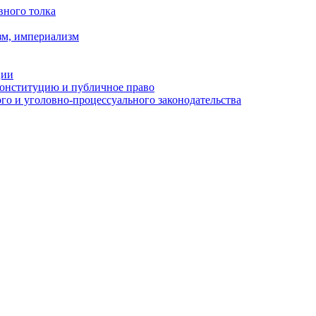
вного толка
зм, империализм
ции
Конституцию и публичное право
о и уголовно-процессуального законодательства