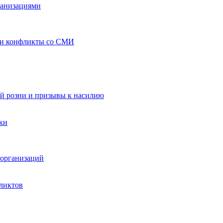
ганизациями
 и конфликты со СМИ
й розни и призывы к насилию
ки
организаций
ликтов