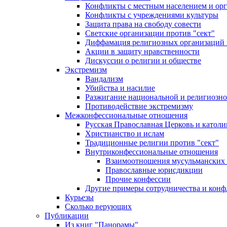
Конфликты с местным населением и ор
Конфликты с учреждениями культуры
Защита права на свободу совести
Светские организации против "сект"
Диффамация религиозных организаций
Акции в защиту нравственности
Дискуссии о религии и обществе
Экстремизм
Вандализм
Убийства и насилие
Разжигание национальной и религиозно
Противодействие экстремизму
Межконфессиональные отношения
Русская Православная Церковь и католи
Христианство и ислам
Традиционные религии против "сект"
Внутриконфессиональные отношения
Взаимоотношения мусульманских 
Православные юрисдикции
Прочие конфессии
Другие примеры сотрудничества и конф
Курьезы
Сколько верующих
Публикации
Из книг "Панорамы"