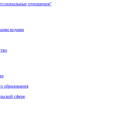
фессиональные отношения"
мыми кодами
ство
ве
го образования
льской сфере