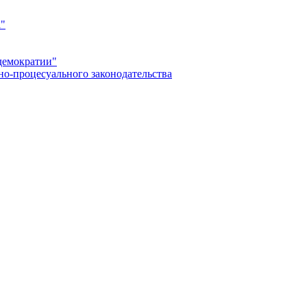
а"
демократии"
но-процесуального законодательства