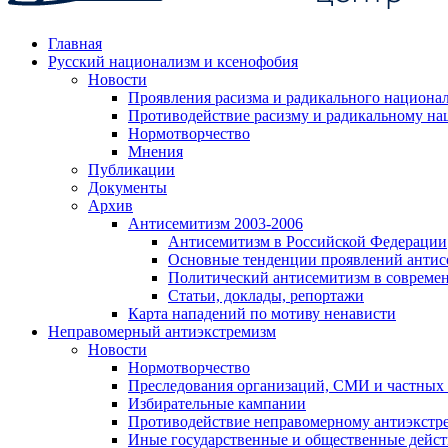
Главная
Русский национализм и ксенофобия
Новости
Проявления расизма и радикального национа
Противодействие расизму и радикальному на
Нормотворчество
Мнения
Публикации
Документы
Архив
Антисемитизм 2003-2006
Антисемитизм в Российской Федерации
Основные тенденции проявлений антис
Политический антисемитизм в совреме
Статьи, доклады, репортажи
Карта нападений по мотиву ненависти
Неправомерный антиэкстремизм
Новости
Нормотворчество
Преследования организаций, СМИ и частных
Избирательные кампании
Противодействие неправомерному антиэкстр
Иные государственные и общественные дейст