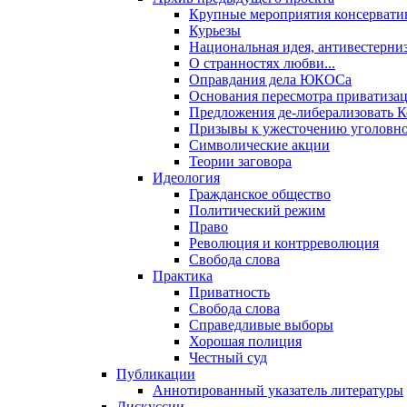
Крупные мероприятия консервати
Курьезы
Национальная идея, антивестерни
О странностях любви...
Оправдания дела ЮКОСа
Основания пересмотра приватиза
Предложения де-либерализовать 
Призывы к ужесточению уголовног
Символические акции
Теории заговора
Идеология
Гражданское общество
Политический режим
Право
Революция и контрреволюция
Свобода слова
Практика
Приватность
Свобода слова
Справедливые выборы
Хорошая полиция
Честный суд
Публикации
Аннотированный указатель литературы
Дискуссии