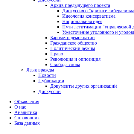
Архив предыдущего проекта
Дискуссия о "кризисе либерализм
Идеология консерватизма
Национальная идея
Пути легитимации "управляемой 
Ужесточение уголовного и уголов
Барометр демократии
Гражданское общество
Политический режим
Право
Революция и оппозиция
Свобода слова
Язык вражды
Новости
Публикации
Документы других организаций
Дискуссии
Объявления
О нас
Аналитика
Справочник
База данных