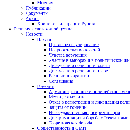
Мнения
Публикации
Документы
Архив
Хроники фильтрации Рунета
Религия в светском обществе
Новости
Власти
Правовое регулирование
Покровительство властей
Чувства верующих
Участие в выборах и в политической ж
Дискуссии о религии и власти
Дискуссии о религии и праве
Религии и карантин
Соглашения
Гонения
Административное и полицейское вмеш
Места для молитвы
Отказ в регистрации и ликвидация рел
Защита от гонений
Негосударственная дискриминация
Дискриминация и борьба с "сектантами
Теоретическая борьба
Общественность и СМИ