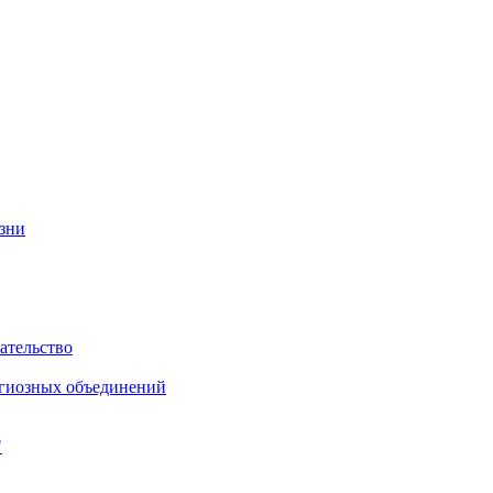
изни
ательство
игиозных объединений
"