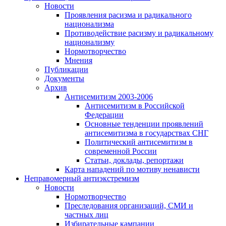
Новости
Проявления расизма и радикального
национализма
Противодействие расизму и радикальному
национализму
Нормотворчество
Мнения
Публикации
Документы
Архив
Антисемитизм 2003-2006
Антисемитизм в Российской
Федерации
Основные тенденции проявлений
антисемитизма в государствах СНГ
Политический антисемитизм в
современной России
Статьи, доклады, репортажи
Карта нападений по мотиву ненависти
Неправомерный антиэкстремизм
Новости
Нормотворчество
Преследования организаций, СМИ и
частных лиц
Избирательные кампании