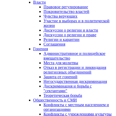
Власти
Правовое регулирование
Покровительство властей
Чувства верующих
Участие в выборах и в политической
жизни
Дискуссии о религии и власти
Дискуссии о религии и праве
Религии и карантин
Соглашения
Гонения
Административное и полицейское
вмешательство
Места для молитвы
Отказ в регистрации и ликвидация
религиозных объединений
Защита от гонений
Негосударственная дискриминация
Дискриминация и борьба с
"сектантами"
Теоретическая борьба
Общественность и СМИ
Конфликты с местным населением и
организациями
Конфликты с учреждениями культуры