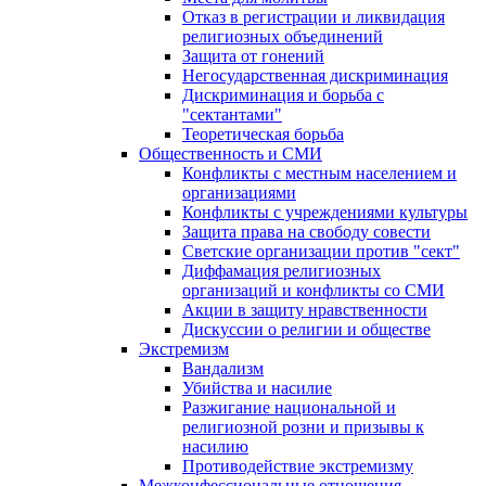
Отказ в регистрации и ликвидация
религиозных объединений
Защита от гонений
Негосударственная дискриминация
Дискриминация и борьба с
"сектантами"
Теоретическая борьба
Общественность и СМИ
Конфликты с местным населением и
организациями
Конфликты с учреждениями культуры
Защита права на свободу совести
Светские организации против "сект"
Диффамация религиозных
организаций и конфликты со СМИ
Акции в защиту нравственности
Дискуссии о религии и обществе
Экстремизм
Вандализм
Убийства и насилие
Разжигание национальной и
религиозной розни и призывы к
насилию
Противодействие экстремизму
Межконфессиональные отношения