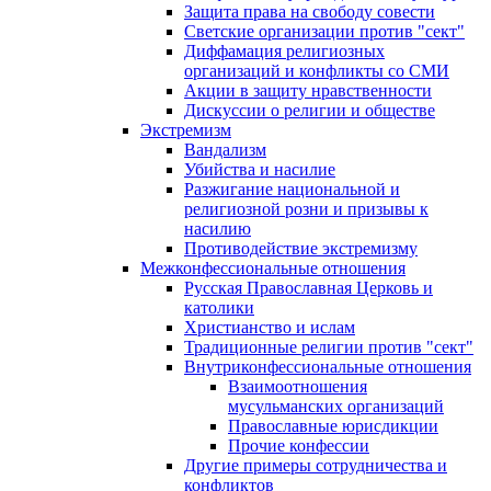
Защита права на свободу совести
Светские организации против "сект"
Диффамация религиозных
организаций и конфликты со СМИ
Акции в защиту нравственности
Дискуссии о религии и обществе
Экстремизм
Вандализм
Убийства и насилие
Разжигание национальной и
религиозной розни и призывы к
насилию
Противодействие экстремизму
Межконфессиональные отношения
Русская Православная Церковь и
католики
Христианство и ислам
Традиционные религии против "сект"
Внутриконфессиональные отношения
Взаимоотношения
мусульманских организаций
Православные юрисдикции
Прочие конфессии
Другие примеры сотрудничества и
конфликтов