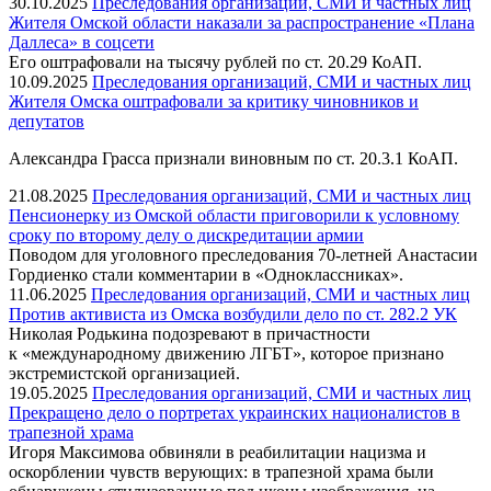
30.10.2025
Преследования организаций, СМИ и частных лиц
Жителя Омской области наказали за распространение «Плана
Даллеса» в соцсети
Его оштрафовали на тысячу рублей по ст. 20.29 КоАП.
10.09.2025
Преследования организаций, СМИ и частных лиц
Жителя Омска оштрафовали за критику чиновников и
депутатов
Александра Грасса признали виновным по ст. 20.3.1 КоАП.
21.08.2025
Преследования организаций, СМИ и частных лиц
Пенсионерку из Омской области приговорили к условному
сроку по второму делу о дискредитации армии
Поводом для уголовного преследования 70-летней Анастасии
Гордиенко стали комментарии в «Одноклассниках».
11.06.2025
Преследования организаций, СМИ и частных лиц
Против активиста из Омска возбудили дело по ст. 282.2 УК
Николая Родькина подозревают в причастности
к «международному движению ЛГБТ», которое признано
экстремистской организацией.
19.05.2025
Преследования организаций, СМИ и частных лиц
Прекращено дело о портретах украинских националистов в
трапезной храма
Игоря Максимова обвиняли в реабилитации нацизма и
оскорблении чувств верующих: в трапезной храма были