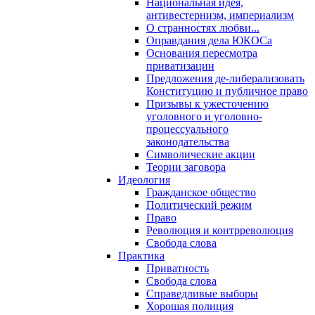
Национальная идея,
антивестернизм, империализм
О странностях любви...
Оправдания дела ЮКОСа
Основания пересмотра
приватизации
Предложения де-либерализовать
Конституцию и публичное право
Призывы к ужесточению
уголовного и уголовно-
процессуального
законодательства
Символические акции
Теории заговора
Идеология
Гражданское общество
Политический режим
Право
Революция и контрреволюция
Свобода слова
Практика
Приватность
Свобода слова
Справедливые выборы
Хорошая полиция