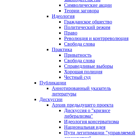
Символические акции
Теории заговора
Идеология
Гражданское общество
Политический режим
Право
Революция и контрреволюция
Свобода слова
Практика
Приватность
Свобода слова
Справедливые выборы
Хорошая полиция
Честный суд
Публикации
Аннотированный указатель
литературы
Дискуссии
Архив предыдущего проекта
Дискуссия о "кризисе
либерализма"
Идеология консерватизма
Национальная идея
Пути легитимации "управляемой