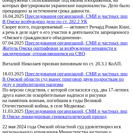
обнаружены стилизованные под иконы изображения, на
которых фигурировали украинские националисты. Дело было
прекращено за истечением срока давности.
16.04.2025
Преследования организаций, СМИ и частных лиц
В Омске возбуждено дело по ст. 282.2 УК
Скорее всего, подозреваемый — активист Ричард Роман Кинг,
а речь в деле идет о его участии в деятельности запрещенного
«Омского гражданского объединения».
07.04.2025
Преследования организаций, СМИ и частных лиц
Житель Омска оштрафован за возбуждение ненависти к
заключенным, отправляющимся на СВО
Виталий Николаев признан виновным по ст. 20.3.1 КоАП.
18.03.2025
Преследования организаций, СМИ и частных лиц
В Омской области суд вынес приговор двум подросткам по
делу о реабилитации нацизма
По версии следствия, с которой согласился суд, два 17-летних
друга нанесли оскорбительные надписи и рисунки
на памятник воинам, погибшим в годы Великой
Отечественной войны, в селе Медвежье.
11.03.2025
Преследования организаций, СМИ и частных лиц
В Омске ликвидирован грекокатолический приход
22 мая 2024 года Омский областной суд удовлетворил иск
регионального управления Министерства юстиции о