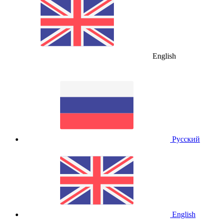
English
Русский
English