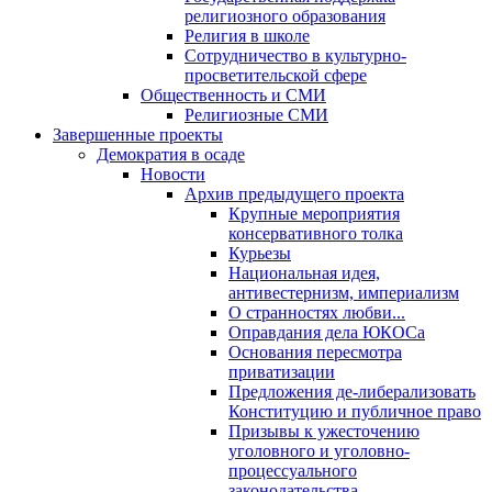
религиозного образования
Религия в школе
Сотрудничество в культурно-
просветительской сфере
Общественность и СМИ
Религиозные СМИ
Завершенные проекты
Демократия в осаде
Новости
Архив предыдущего проекта
Крупные мероприятия
консервативного толка
Курьезы
Национальная идея,
антивестернизм, империализм
О странностях любви...
Оправдания дела ЮКОСа
Основания пересмотра
приватизации
Предложения де-либерализовать
Конституцию и публичное право
Призывы к ужесточению
уголовного и уголовно-
процессуального
законодательства