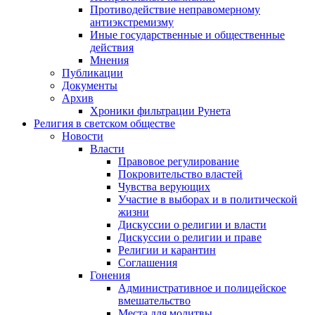
Противодействие неправомерному
антиэкстремизму
Иные государственные и общественные
действия
Мнения
Публикации
Документы
Архив
Хроники фильтрации Рунета
Религия в светском обществе
Новости
Власти
Правовое регулирование
Покровительство властей
Чувства верующих
Участие в выборах и в политической
жизни
Дискуссии о религии и власти
Дискуссии о религии и праве
Религии и карантин
Соглашения
Гонения
Административное и полицейское
вмешательство
Места для молитвы