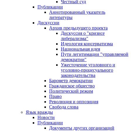
Честный суд
Публикации
Аннотированный указатель
литературы
Дискуссии
Архив предыдущего проекта
Дискуссия о "кризисе
либерализма"
Идеология консерватизма
Национальная идея
Пути легитимации "управляемой
демократии"
Ужесточение уголовного и
уголовно-процесуального
законодательства
Барометр демократии
Гражданское общество
Политический режим
Право
Революция и оппозиция
Свобода слова
Язык вражды
Новости
Публикации
Документы других организаций