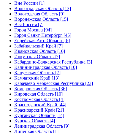
Вне России [1]
Волгоградская Область [13]
Вологодская Область [9]
Воронежская Область [15]
Вся Россия [7]
Город Москва [94]
Город Санкт-Петербург [45]
Еврейская Авт. Область [6]
Забайкальский Край [7]
Ивановская Область [10]
Иркутская Область [7]
Кабардино-Балкарская Республика [3]
Калининградская Область [10]
Калужская Область [7]
Камчатский Край [13]
Карачаево-Черкесская Республика [23]
Кемеровская Область [36]
Кировская Область [10]
Костромская Область [4]
Краснодарский Край [44]
Красноярский Край [21]
Курганская Область [14]
Курская Область [4]
Ленинградская Область [9]
Липецкая Область [1]