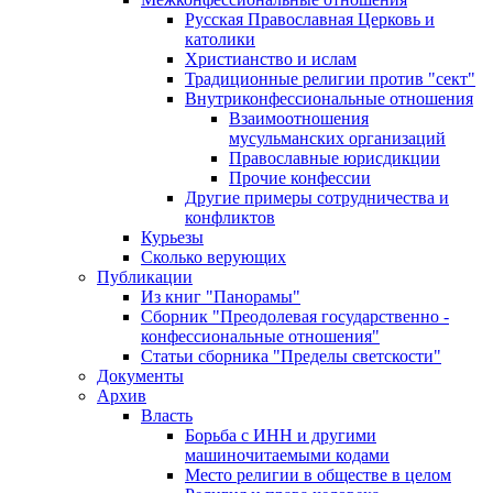
Русская Православная Церковь и
католики
Христианство и ислам
Традиционные религии против "сект"
Внутриконфессиональные отношения
Взаимоотношения
мусульманских организаций
Православные юрисдикции
Прочие конфессии
Другие примеры сотрудничества и
конфликтов
Курьезы
Сколько верующих
Публикации
Из книг "Панорамы"
Сборник "Преодолевая государственно -
конфессиональные отношения"
Статьи сборника "Пределы светскости"
Документы
Архив
Власть
Борьба с ИНН и другими
машиночитаемыми кодами
Место религии в обществе в целом