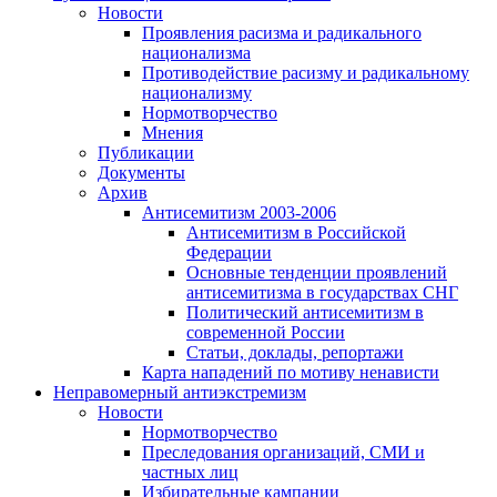
Новости
Проявления расизма и радикального
национализма
Противодействие расизму и радикальному
национализму
Нормотворчество
Мнения
Публикации
Документы
Архив
Антисемитизм 2003-2006
Антисемитизм в Российской
Федерации
Основные тенденции проявлений
антисемитизма в государствах СНГ
Политический антисемитизм в
современной России
Статьи, доклады, репортажи
Карта нападений по мотиву ненависти
Неправомерный антиэкстремизм
Новости
Нормотворчество
Преследования организаций, СМИ и
частных лиц
Избирательные кампании