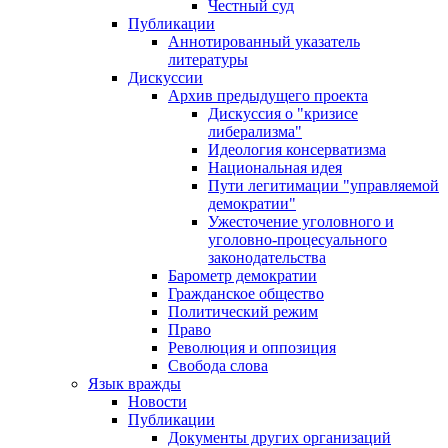
Честный суд
Публикации
Аннотированный указатель
литературы
Дискуссии
Архив предыдущего проекта
Дискуссия о "кризисе
либерализма"
Идеология консерватизма
Национальная идея
Пути легитимации "управляемой
демократии"
Ужесточение уголовного и
уголовно-процесуального
законодательства
Барометр демократии
Гражданское общество
Политический режим
Право
Революция и оппозиция
Свобода слова
Язык вражды
Новости
Публикации
Документы других организаций