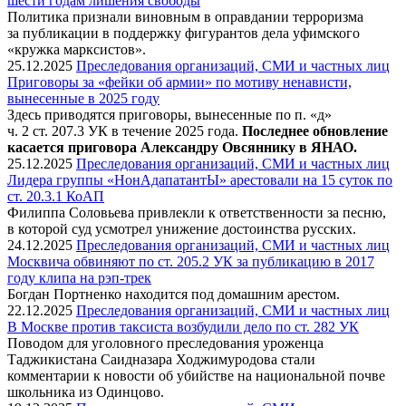
шести годам лишения свободы
Политика признали виновным в оправдании терроризма
за публикации в поддержку фигурантов дела уфимского
«кружка марксистов».
25.12.2025
Преследования организаций, СМИ и частных лиц
Приговоры за «фейки об армии» по мотиву ненависти,
вынесенные в 2025 году
Здесь приводятся приговоры, вынесенные по п. «д»
ч. 2 ст. 207.3 УК в течение 2025 года.
Последнее обновление
касается приговора Александру Овсяннику в ЯНАО.
25.12.2025
Преследования организаций, СМИ и частных лиц
Лидера группы «НонАдапатантЫ» арестовали на 15 суток по
ст. 20.3.1 КоАП
Филиппа Соловьева привлекли к ответственности за песню,
в которой суд усмотрел унижение достоинства русских.
24.12.2025
Преследования организаций, СМИ и частных лиц
Москвича обвиняют по ст. 205.2 УК за публикацию в 2017
году клипа на рэп-трек
Богдан Портненко находится под домашним арестом.
22.12.2025
Преследования организаций, СМИ и частных лиц
В Москве против таксиста возбудили дело по ст. 282 УК
Поводом для уголовного преследования уроженца
Таджикистана Саидназара Ходжимуродова стали
комментарии к новости об убийстве на национальной почве
школьника из Одинцово.