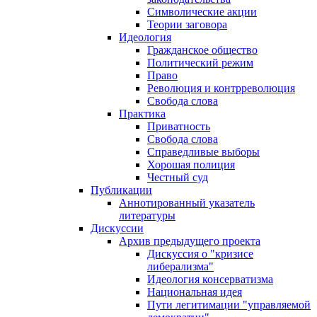
Символические акции
Теории заговора
Идеология
Гражданское общество
Политический режим
Право
Революция и контрреволюция
Свобода слова
Практика
Приватность
Свобода слова
Справедливые выборы
Хорошая полиция
Честный суд
Публикации
Аннотированный указатель
литературы
Дискуссии
Архив предыдущего проекта
Дискуссия о "кризисе
либерализма"
Идеология консерватизма
Национальная идея
Пути легитимации "управляемой