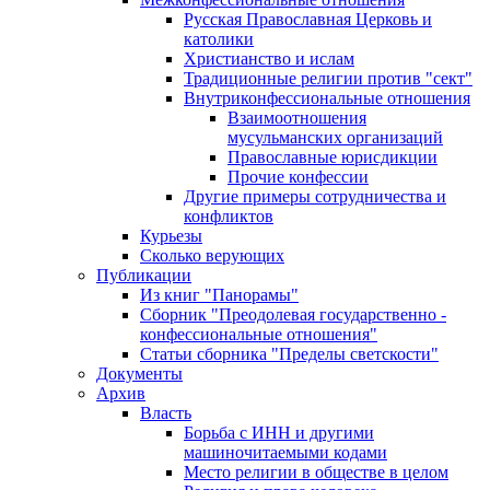
Русская Православная Церковь и
католики
Христианство и ислам
Традиционные религии против "сект"
Внутриконфессиональные отношения
Взаимоотношения
мусульманских организаций
Православные юрисдикции
Прочие конфессии
Другие примеры сотрудничества и
конфликтов
Курьезы
Сколько верующих
Публикации
Из книг "Панорамы"
Сборник "Преодолевая государственно -
конфессиональные отношения"
Статьи сборника "Пределы светскости"
Документы
Архив
Власть
Борьба с ИНН и другими
машиночитаемыми кодами
Место религии в обществе в целом