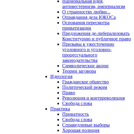
Национальная идея,
антивестернизм, империализм
О странностях любви...
Оправдания дела ЮКОСа
Основания пересмотра
приватизации
Предложения де-либерализовать
Конституцию и публичное право
Призывы к ужесточению
уголовного и уголовно-
процессуального
законодательства
Символические акции
Теории заговора
Идеология
Гражданское общество
Политический режим
Право
Революция и контрреволюция
Свобода слова
Практика
Приватность
Свобода слова
Справедливые выборы
Хорошая полиция