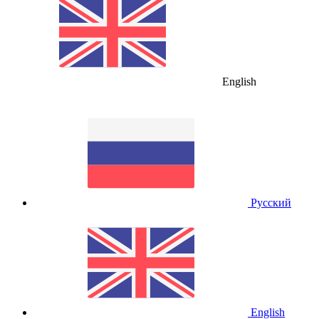
English
Русский
English