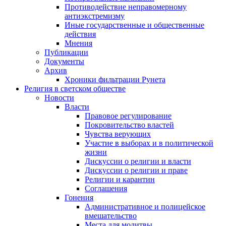
Противодействие неправомерному
антиэкстремизму
Иные государственные и общественные
действия
Мнения
Публикации
Документы
Архив
Хроники фильтрации Рунета
Религия в светском обществе
Новости
Власти
Правовое регулирование
Покровительство властей
Чувства верующих
Участие в выборах и в политической
жизни
Дискуссии о религии и власти
Дискуссии о религии и праве
Религии и карантин
Соглашения
Гонения
Административное и полицейское
вмешательство
Места для молитвы