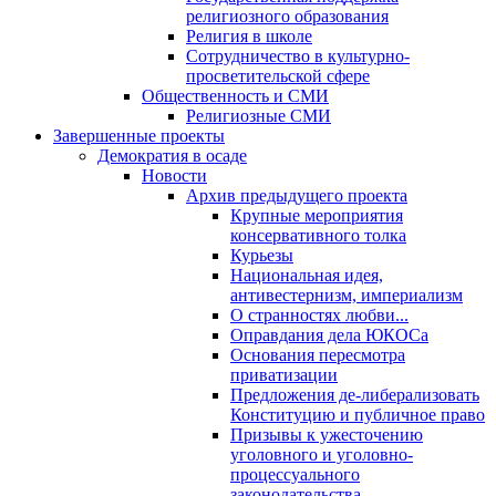
религиозного образования
Религия в школе
Сотрудничество в культурно-
просветительской сфере
Общественность и СМИ
Религиозные СМИ
Завершенные проекты
Демократия в осаде
Новости
Архив предыдущего проекта
Крупные мероприятия
консервативного толка
Курьезы
Национальная идея,
антивестернизм, империализм
О странностях любви...
Оправдания дела ЮКОСа
Основания пересмотра
приватизации
Предложения де-либерализовать
Конституцию и публичное право
Призывы к ужесточению
уголовного и уголовно-
процессуального
законодательства