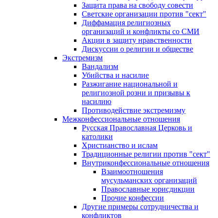
Защита права на свободу совести
Светские организации против "сект"
Диффамация религиозных
организаций и конфликты со СМИ
Акции в защиту нравственности
Дискуссии о религии и обществе
Экстремизм
Вандализм
Убийства и насилие
Разжигание национальной и
религиозной розни и призывы к
насилию
Противодействие экстремизму
Межконфессиональные отношения
Русская Православная Церковь и
католики
Христианство и ислам
Традиционные религии против "сект"
Внутриконфессиональные отношения
Взаимоотношения
мусульманских организаций
Православные юрисдикции
Прочие конфессии
Другие примеры сотрудничества и
конфликтов