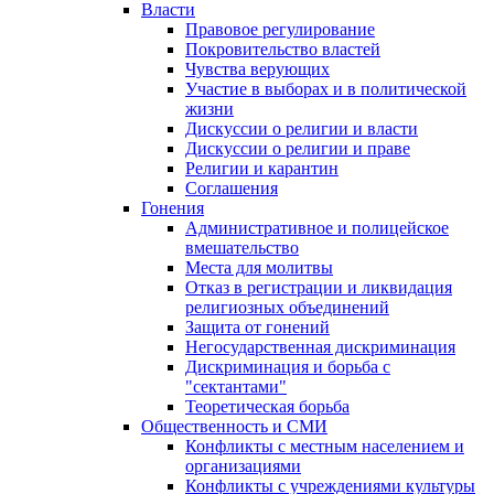
Власти
Правовое регулирование
Покровительство властей
Чувства верующих
Участие в выборах и в политической
жизни
Дискуссии о религии и власти
Дискуссии о религии и праве
Религии и карантин
Соглашения
Гонения
Административное и полицейское
вмешательство
Места для молитвы
Отказ в регистрации и ликвидация
религиозных объединений
Защита от гонений
Негосударственная дискриминация
Дискриминация и борьба с
"сектантами"
Теоретическая борьба
Общественность и СМИ
Конфликты с местным населением и
организациями
Конфликты с учреждениями культуры