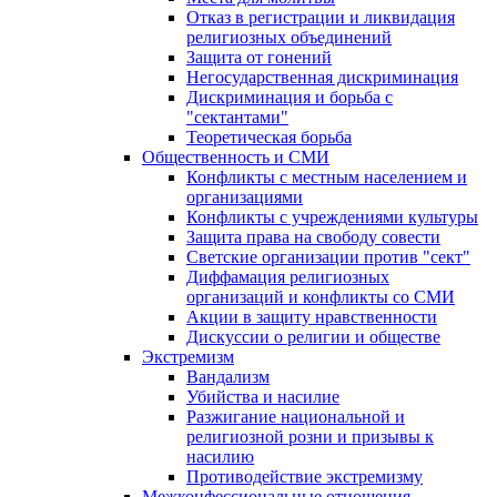
Отказ в регистрации и ликвидация
религиозных объединений
Защита от гонений
Негосударственная дискриминация
Дискриминация и борьба с
"сектантами"
Теоретическая борьба
Общественность и СМИ
Конфликты с местным населением и
организациями
Конфликты с учреждениями культуры
Защита права на свободу совести
Светские организации против "сект"
Диффамация религиозных
организаций и конфликты со СМИ
Акции в защиту нравственности
Дискуссии о религии и обществе
Экстремизм
Вандализм
Убийства и насилие
Разжигание национальной и
религиозной розни и призывы к
насилию
Противодействие экстремизму
Межконфессиональные отношения