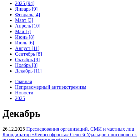
2025 [94]
Январь [9]
Февраль [4]
Март [3]
Апрель [10]
Май [7]
Июнь [8]
Июль [6]
Август [11]
Сентябрь [8]
Октябрь [9]
Ноябрь [8]
Декабрь [11]
Главная
Неправомерный антиэкстремизм
Новости
2025
Декабрь
26.12.2025
Преследования организаций, СМИ и частных лиц
Координатор «Левого фронта» Сергей Удальцов приговорен к