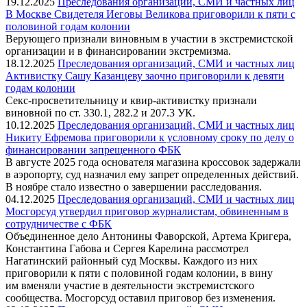
19.12.2025
Преследования организаций, СМИ и частных лиц
В Москве Свидетеля Иеговы Великова приговорили к пяти с
половиной годам колонии
Верующего признали виновным в участии в экстремистской
организации и в финансировании экстремизма.
18.12.2025
Преследования организаций, СМИ и частных лиц
Активистку Сашу Казанцеву заочно приговорили к девяти
годам колонии
Секс-просветительницу и квир-активистку признали
виновной по ст. 330.1, 282.2 и 207.3 УК.
10.12.2025
Преследования организаций, СМИ и частных лиц
Никиту Ефремова приговорили к условному сроку по делу о
финансировании запрещенного ФБК
В августе 2025 года основателя магазина кроссовок задержали
в аэропорту, суд назначил ему запрет определенных действий.
В ноябре стало известно о завершении расследования.
04.12.2025
Преследования организаций, СМИ и частных лиц
Мосгорсуд утвердил приговор журналистам, обвиненным в
сотрудничестве с ФБК
Объединенное дело Антонины Фаворской, Артема Кригера,
Константина Габова и Сергея Карелина рассмотрел
Нагатинский районный суд Москвы. Каждого из них
приговорили к пяти с половиной годам колонии, в вину
им вменяли участие в деятельности экстремистского
сообщества. Мосгорсуд оставил приговор без изменения.