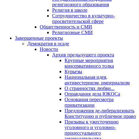
религиозного образования
Религия в школе
Сотрудничество в культурно-
просветительской сфере
Общественность и СМИ
Религиозные СМИ
Завершенные проекты
Демократия в осаде
Новости
Архив предыдущего проекта
Крупные мероприятия
консервативного толка
Курьезы
Национальная идея,
антивестернизм, империализм
О странностях любви...
Оправдания дела ЮКОСа
Основания пересмотра
приватизации
Предложения де-либерализовать
Конституцию и публичное право
Призывы к ужесточению
уголовного и уголовно-
процессуального
законодательства