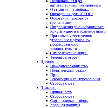
Национальная идея,
антивестернизм, империализм
О странностях любви...
Оправдания дела ЮКОСа
Основания пересмотра
приватизации
Предложения де-либерализовать
Конституцию и публичное право
Призывы к ужесточению
уголовного и уголовно-
процессуального
законодательства
Символические акции
Теории заговора
Идеология
Гражданское общество
Политический режим
Право
Революция и контрреволюция
Свобода слова
Практика
Приватность
Свобода слова
Справедливые выборы
Хорошая полиция