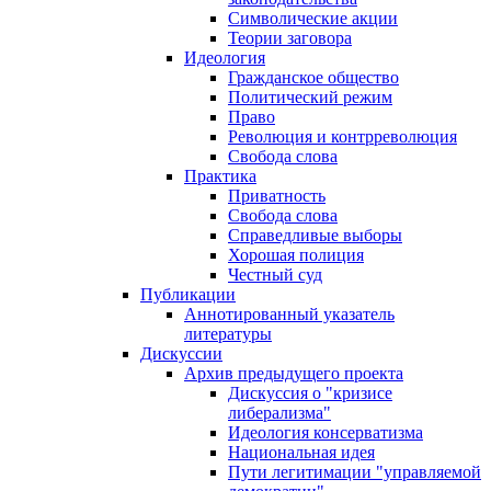
Символические акции
Теории заговора
Идеология
Гражданское общество
Политический режим
Право
Революция и контрреволюция
Свобода слова
Практика
Приватность
Свобода слова
Справедливые выборы
Хорошая полиция
Честный суд
Публикации
Аннотированный указатель
литературы
Дискуссии
Архив предыдущего проекта
Дискуссия о "кризисе
либерализма"
Идеология консерватизма
Национальная идея
Пути легитимации "управляемой