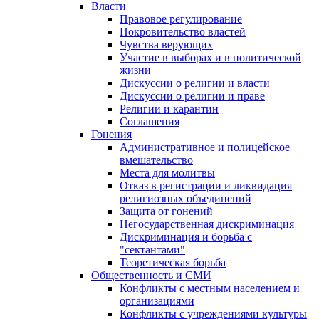
Власти
Правовое регулирование
Покровительство властей
Чувства верующих
Участие в выборах и в политической
жизни
Дискуссии о религии и власти
Дискуссии о религии и праве
Религии и карантин
Соглашения
Гонения
Административное и полицейское
вмешательство
Места для молитвы
Отказ в регистрации и ликвидация
религиозных объединений
Защита от гонений
Негосударственная дискриминация
Дискриминация и борьба с
"сектантами"
Теоретическая борьба
Общественность и СМИ
Конфликты с местным населением и
организациями
Конфликты с учреждениями культуры