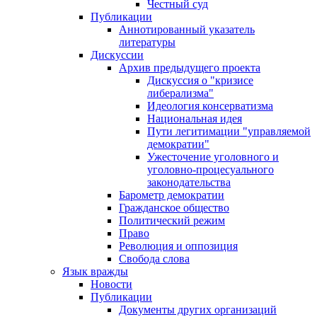
Честный суд
Публикации
Аннотированный указатель
литературы
Дискуссии
Архив предыдущего проекта
Дискуссия о "кризисе
либерализма"
Идеология консерватизма
Национальная идея
Пути легитимации "управляемой
демократии"
Ужесточение уголовного и
уголовно-процесуального
законодательства
Барометр демократии
Гражданское общество
Политический режим
Право
Революция и оппозиция
Свобода слова
Язык вражды
Новости
Публикации
Документы других организаций