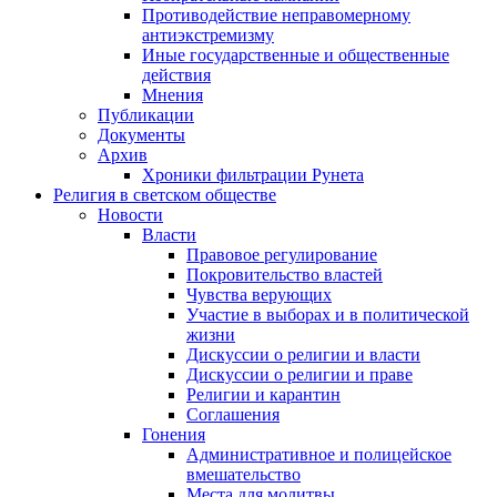
Противодействие неправомерному
антиэкстремизму
Иные государственные и общественные
действия
Мнения
Публикации
Документы
Архив
Хроники фильтрации Рунета
Религия в светском обществе
Новости
Власти
Правовое регулирование
Покровительство властей
Чувства верующих
Участие в выборах и в политической
жизни
Дискуссии о религии и власти
Дискуссии о религии и праве
Религии и карантин
Соглашения
Гонения
Административное и полицейское
вмешательство
Места для молитвы