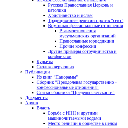
Русская Православная Церковь и
католики
Христианство и ислам
Традиционные религии против "сект"
Внутриконфессиональные отношения
Взаимоотношения
мусульманских организаций
Православные юрисдикции
Прочие конфессии
Другие примеры сотрудничества и
конфликтов
Курьезы
Сколько верующих
Публикации
Из книг "Панорамы"
Сборник "Преодолевая государственно -
конфессиональные отношения"
Статьи сборника "Пределы светскости"
Документы
Архив
Власть
Борьба с ИНН и другими
машиночитаемыми кодами
Место религии в обществе в целом