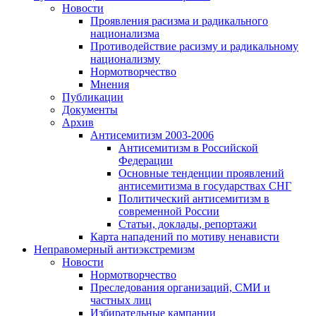
Новости
Проявления расизма и радикального
национализма
Противодействие расизму и радикальному
национализму
Нормотворчество
Мнения
Публикации
Документы
Архив
Антисемитизм 2003-2006
Антисемитизм в Российской
Федерации
Основные тенденции проявлений
антисемитизма в государствах СНГ
Политический антисемитизм в
современной России
Статьи, доклады, репортажи
Карта нападений по мотиву ненависти
Неправомерный антиэкстремизм
Новости
Нормотворчество
Преследования организаций, СМИ и
частных лиц
Избирательные кампании