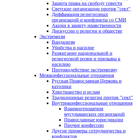
Защита права на свободу совести
Светские организации против "сект"
Диффамация религиозных
организаций и конфликты со СМИ
Акции в защиту нравственности
Дискуссии о религии и обществе
Экстремизм
Вандализм
Убийства и насилие
Разжигание национальной и
религиозной розни и призывы к
насилию
Противодействие экстремизму
Межконфессиональные отношения
Русская Православная Церковь и
католики
Христианство и ислам
Традиционные религии против "сект"
Внутриконфессиональные отношения
Взаимоотношения
мусульманских организаций
Православные юрисдикции
Прочие конфессии
Другие примеры сотрудничества и
конфликтов