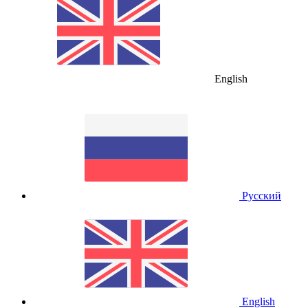
English
Русский
English