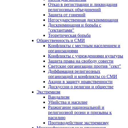
Отказ в регистрации и ликвидация
религиозных объединений
Защита от гонений
Негосударственная дискриминация
Дискриминация и борьба с
"сектантами"
Теоретическая борьба
Общественность и СМИ
Конфликты с местным населением и
организациями
Конфликты с учреждениями культуры
Защита права на свободу совести
Светские организации против "сект"
Диффамация религиозных
организаций и конфликты со СМИ
Акции в защиту нравственности
Дискуссии о религии и обществе
Экстремизм
Вандализм
Убийства и насилие
Разжигание национальной и
религиозной розни и призывы к
насилию
Противодействие экстремизму
Межконфессиональные отношения