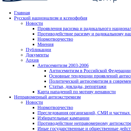
Главная
Русский национализм и ксенофобия
Новости
Проявления расизма и радикального национа
Противодействие расизму и радикальному на
Нормотворчество
Мнения
Публикации
Документы
Архив
Антисемитизм 2003-2006
Антисемитизм в Российской Федерации
Основные тенденции проявлений антис
Политический антисемитизм в совреме
Статьи, доклады, репортажи
Карта нападений по мотиву ненависти
Неправомерный антиэкстремизм
Новости
Нормотворчество
Преследования организаций, СМИ и частных
Избирательные кампании
Противодействие неправомерному антиэкстр
Иные государственные и общественные дейст