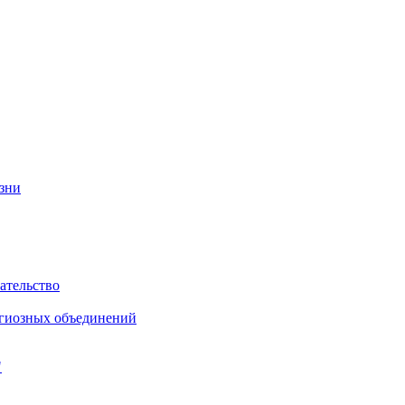
изни
ательство
игиозных объединений
"