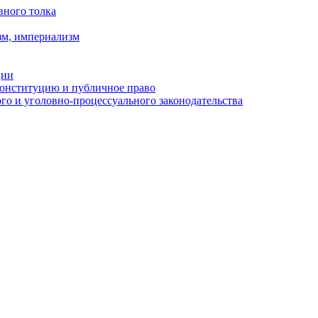
вного толка
зм, империализм
ции
Конституцию и публичное право
о и уголовно-процессуального законодательства