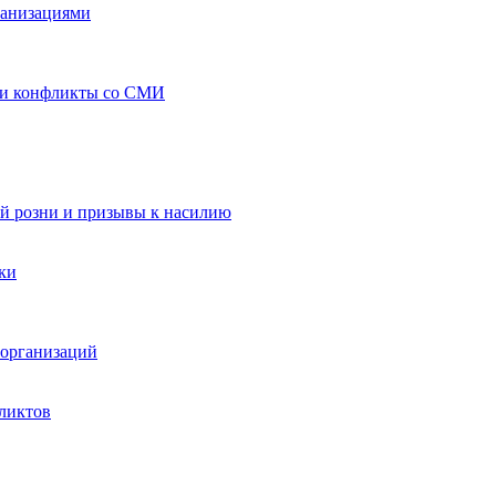
ганизациями
 и конфликты со СМИ
й розни и призывы к насилию
ки
организаций
ликтов