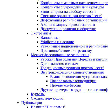
Конфликты с местным населением и ор
Конфликты с учреждениями культуры
Защита права на свободу совести
Светские организации против "сект"
Диффамация религиозных организаций
Акции в защиту нравственности
Дискуссии о религии и обществе
Экстремизм
Вандализм
Убийства и насилие
Разжигание национальной и религиозно
Противодействие экстремизму
Межконфессиональные отношения
Русская Православная Церковь и католи
Христианство и ислам
Традиционные религии против "сект"
Внутриконфессиональные отношения
Взаимоотношения мусульманских 
Православные юрисдикции
Прочие конфессии
Другие примеры сотрудничества и конф
Курьезы
Сколько верующих
Публикации
Из книг "Панорамы"