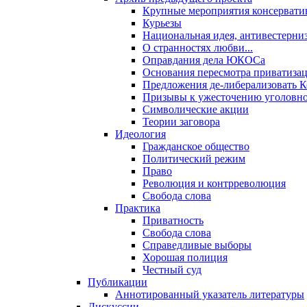
Крупные мероприятия консервати
Курьезы
Национальная идея, антивестерни
О странностях любви...
Оправдания дела ЮКОСа
Основания пересмотра приватиза
Предложения де-либерализовать 
Призывы к ужесточению уголовног
Символические акции
Теории заговора
Идеология
Гражданское общество
Политический режим
Право
Революция и контрреволюция
Свобода слова
Практика
Приватность
Свобода слова
Справедливые выборы
Хорошая полиция
Честный суд
Публикации
Аннотированный указатель литературы
Дискуссии