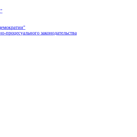
а"
демократии"
но-процесуального законодательства