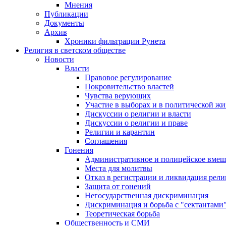
Мнения
Публикации
Документы
Архив
Хроники фильтрации Рунета
Религия в светском обществе
Новости
Власти
Правовое регулирование
Покровительство властей
Чувства верующих
Участие в выборах и в политической ж
Дискуссии о религии и власти
Дискуссии о религии и праве
Религии и карантин
Соглашения
Гонения
Административное и полицейское вмеш
Места для молитвы
Отказ в регистрации и ликвидация рел
Защита от гонений
Негосударственная дискриминация
Дискриминация и борьба с "сектантами
Теоретическая борьба
Общественность и СМИ