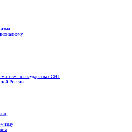
лизма
ционализму
емитизма в государствах СНГ
нной России
 лиц
емизму
вия