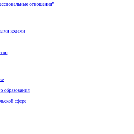
фессиональные отношения"
мыми кодами
ство
ве
го образования
льской сфере