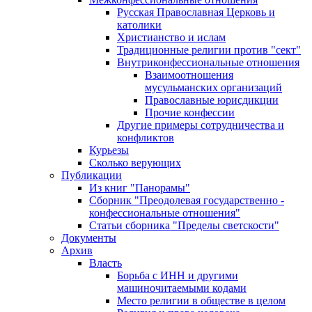
Русская Православная Церковь и
католики
Христианство и ислам
Традиционные религии против "сект"
Внутриконфессиональные отношения
Взаимоотношения
мусульманских организаций
Православные юрисдикции
Прочие конфессии
Другие примеры сотрудничества и
конфликтов
Курьезы
Сколько верующих
Публикации
Из книг "Панорамы"
Сборник "Преодолевая государственно -
конфессиональные отношения"
Статьи сборника "Пределы светскости"
Документы
Архив
Власть
Борьба с ИНН и другими
машиночитаемыми кодами
Место религии в обществе в целом