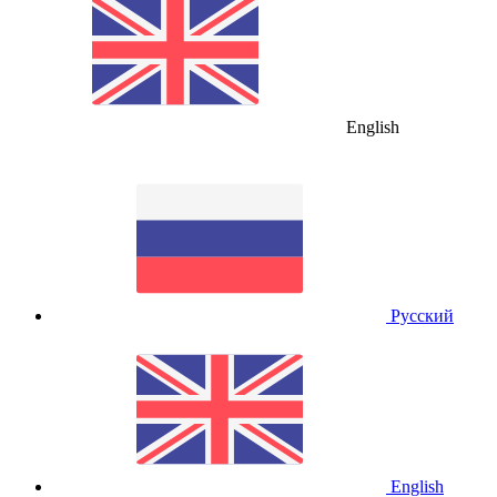
English
Русский
English