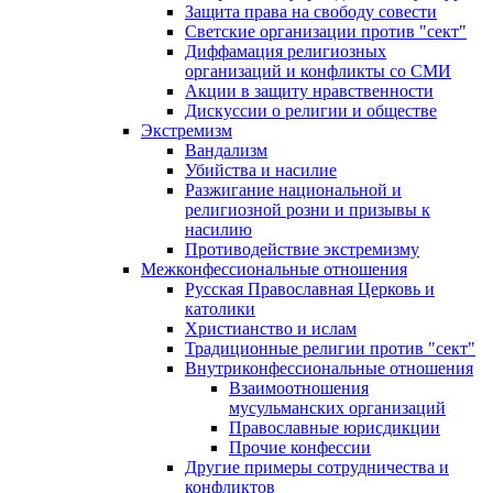
Защита права на свободу совести
Светские организации против "сект"
Диффамация религиозных
организаций и конфликты со СМИ
Акции в защиту нравственности
Дискуссии о религии и обществе
Экстремизм
Вандализм
Убийства и насилие
Разжигание национальной и
религиозной розни и призывы к
насилию
Противодействие экстремизму
Межконфессиональные отношения
Русская Православная Церковь и
католики
Христианство и ислам
Традиционные религии против "сект"
Внутриконфессиональные отношения
Взаимоотношения
мусульманских организаций
Православные юрисдикции
Прочие конфессии
Другие примеры сотрудничества и
конфликтов