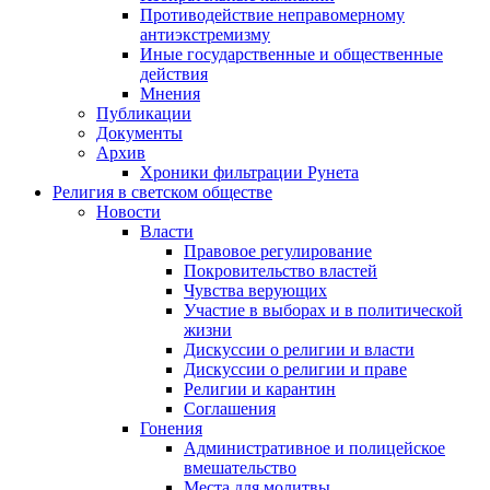
Противодействие неправомерному
антиэкстремизму
Иные государственные и общественные
действия
Мнения
Публикации
Документы
Архив
Хроники фильтрации Рунета
Религия в светском обществе
Новости
Власти
Правовое регулирование
Покровительство властей
Чувства верующих
Участие в выборах и в политической
жизни
Дискуссии о религии и власти
Дискуссии о религии и праве
Религии и карантин
Соглашения
Гонения
Административное и полицейское
вмешательство
Места для молитвы