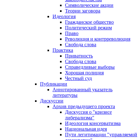
Символические акции
Теории заговора
Идеология
Гражданское общество
Политический режим
Право
Революция и контрреволюция
Свобода слова
Практика
Приватность
Свобода слова
Справедливые выборы
Хорошая полиция
Честный суд
Публикации
Аннотированный указатель
литературы
Дискуссии
Архив предыдущего проекта
Дискуссия о "кризисе
либерализма"
Идеология консерватизма
Национальная идея
Пути легитимации "управляемой