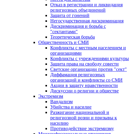
Отказ в регистрации и ликвидация
религиозных объединений
Защита от гонений
Негосударственная дискриминация
Дискриминация и борьба с
"сектантами"
Теоретическая борьба
Общественность и СМИ
Конфликты с местным населением и
организациями
Конфликты с учреждениями культуры
Защита права на свободу совести
Светские организации против "сект"
Диффамация религиозных
организаций и конфликты со СМИ
Акции в защиту нравственности
Дискуссии о религии и обществе
Экстремизм
Вандализм
Убийства и насилие
Разжигание национальной и
религиозной розни и призывы к
насилию
Противодействие экстремизму
Межконфессиональные отношения