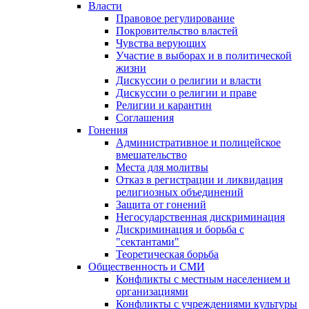
Власти
Правовое регулирование
Покровительство властей
Чувства верующих
Участие в выборах и в политической
жизни
Дискуссии о религии и власти
Дискуссии о религии и праве
Религии и карантин
Соглашения
Гонения
Административное и полицейское
вмешательство
Места для молитвы
Отказ в регистрации и ликвидация
религиозных объединений
Защита от гонений
Негосударственная дискриминация
Дискриминация и борьба с
"сектантами"
Теоретическая борьба
Общественность и СМИ
Конфликты с местным населением и
организациями
Конфликты с учреждениями культуры