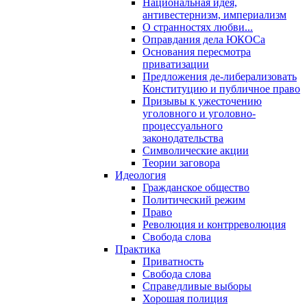
Национальная идея,
антивестернизм, империализм
О странностях любви...
Оправдания дела ЮКОСа
Основания пересмотра
приватизации
Предложения де-либерализовать
Конституцию и публичное право
Призывы к ужесточению
уголовного и уголовно-
процессуального
законодательства
Символические акции
Теории заговора
Идеология
Гражданское общество
Политический режим
Право
Революция и контрреволюция
Свобода слова
Практика
Приватность
Свобода слова
Справедливые выборы
Хорошая полиция