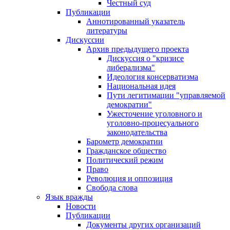
Честный суд
Публикации
Аннотированный указатель
литературы
Дискуссии
Архив предыдущего проекта
Дискуссия о "кризисе
либерализма"
Идеология консерватизма
Национальная идея
Пути легитимации "управляемой
демократии"
Ужесточение уголовного и
уголовно-процесуального
законодательства
Барометр демократии
Гражданское общество
Политический режим
Право
Революция и оппозиция
Свобода слова
Язык вражды
Новости
Публикации
Документы других организаций