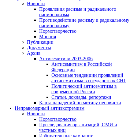
Новости
Проявления расизма и радикального
национализма
Противодействие расизму и радикальному
национализму
Нормотворчество
Мнения
Публикации
Документы
Архив
Антисемитизм 2003-2006
Антисемитизм в Российской
Федерации
Основные тенденции проявлений
антисемитизма в государствах СНГ
Политический антисемитизм в
современной России
Статьи, доклады, репортажи
Карта нападений по мотиву ненависти
Неправомерный антиэкстремизм
Новости
Нормотворчество
Преследования организаций, СМИ и
частных лиц
Избирательные кампании