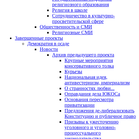
религиозного образования
Религия в школе
Сотрудничество в культурно-
просветительской сфере
Общественность и СМИ
Религиозные СМИ
Завершенные проекты
Демократия в осаде
Новости
Архив предыдущего проекта
Крупные мероприятия
консервативного толка
Курьезы
Национальная идея,
антивестернизм, империализм
О странностях любви...
Оправдания дела ЮКОСа
Основания пересмотра
приватизации
Предложения де-либерализовать
Конституцию и публичное право
Призывы к ужесточению
уголовного и уголовно-
процессуального
законодательства