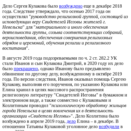
Дело Сергея Кулакова было
возбуждено
еще в декабре 2018
года. Следствие утверждало, что осенью 2017 года он
осуществлял "
руководство религиозной группой, состоящей из
исповедующих веру Свидетелей Иеговы жителей г.
Невельска
" для "
материального и иного обеспечения
деятельности группы, созыва соответствующих собраний,
вероисповедания, обеспечения совершения религиозных
обрядов и церемоний, обучения религии и религиозного
воспитания
".
В августе 2019 года подозреваемыми по ч. 2 ст. 282.2 УК
стали Иванов и сын Кулакова Дмитрий, в 2020 году их дело
было
прекращено
, однако Иванову было предъявлено
обвинение по другому делу, возбужденному в октябре 2019
года. По версии следствия, Иванов оказывал помощь Сергею
Кулакову, выполняя его поручения, по указанию Кулакова или
Елина хранил в целях массового распространения
религиозную литературу "Свидетелей Иеговы" в бумажном и
электронном виде, а также совместно с Кулаковыми и
Козлитиным проводил "
психологическую обработку жильцов
города Невельска в целях вовлечения их в деятельность
организации «Свидетели Иеговы»
". Дело Козлитина было
возбуждено в апреле 2019 года,
дело
Елина – в декабре. В
отношении Татьяны Кулаковой уголовное дело
возбудили
в