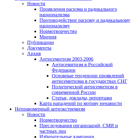
Новости
Проявления расизма и радикального
национализма
Противодействие расизму и радикальному
национализму
Нормотворчество
Мнения
Публикации
Документы
Архив
Антисемитизм 2003-2006
Антисемитизм в Российской
Федерации
Основные тенденции проявлений
антисемитизма в государствах СНГ
Политический антисемитизм в
современной России
Статьи, доклады, репортажи
Карта нападений по мотиву ненависти
Неправомерный антиэкстремизм
Новости
Нормотворчество
Преследования организаций, СМИ и
частных лиц
Избирательные кампании