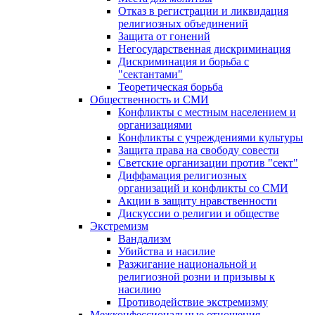
Отказ в регистрации и ликвидация
религиозных объединений
Защита от гонений
Негосударственная дискриминация
Дискриминация и борьба с
"сектантами"
Теоретическая борьба
Общественность и СМИ
Конфликты с местным населением и
организациями
Конфликты с учреждениями культуры
Защита права на свободу совести
Светские организации против "сект"
Диффамация религиозных
организаций и конфликты со СМИ
Акции в защиту нравственности
Дискуссии о религии и обществе
Экстремизм
Вандализм
Убийства и насилие
Разжигание национальной и
религиозной розни и призывы к
насилию
Противодействие экстремизму
Межконфессиональные отношения