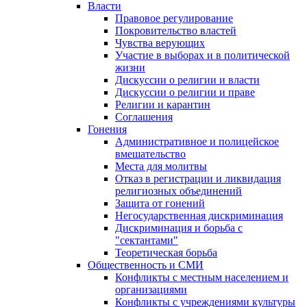
Власти
Правовое регулирование
Покровительство властей
Чувства верующих
Участие в выборах и в политической
жизни
Дискуссии о религии и власти
Дискуссии о религии и праве
Религии и карантин
Соглашения
Гонения
Административное и полицейское
вмешательство
Места для молитвы
Отказ в регистрации и ликвидация
религиозных объединений
Защита от гонений
Негосударственная дискриминация
Дискриминация и борьба с
"сектантами"
Теоретическая борьба
Общественность и СМИ
Конфликты с местным населением и
организациями
Конфликты с учреждениями культуры