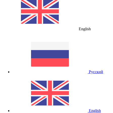
English
Русский
English