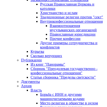
Русская Православная Церковь и
католики
Христианство и ислам
Традиционные религии против "сект"
Внутриконфессиональные отношения
Взаимоотношения
мусульманских организаций
Православные юрисдикции
Прочие конфессии
Другие примеры сотрудничества и
конфликтов
Курьезы
Сколько верующих
Публикации
Из книг "Панорамы"
Сборник "Преодолевая государственно -
конфессиональные отношения"
Статьи сборника "Пределы светскости"
Документы
Архив
Власть
Борьба с ИНН и другими
машиночитаемыми кодами
Место религии в обществе в целом