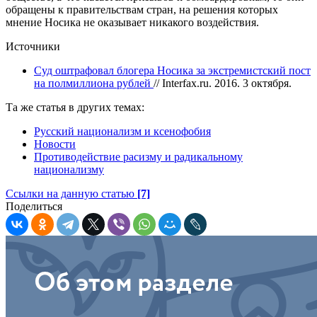
обращены к правительствам стран, на решения которых
мнение Носика не оказывает никакого воздействия.
Источники
Суд оштрафовал блогера Носика за экстремистский пост
на полмиллиона рублей
// Interfax.ru. 2016. 3 октября.
Та же статья в других темах:
Русский национализм и ксенофобия
Новости
Противодействие расизму и радикальному
национализму
Ссылки на данную статью
[7]
Поделиться