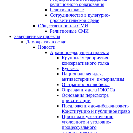
религиозного образования
Религия в школе
Сотрудничество в культурно-
просветительской сфере
Общественность и СМИ
Религиозные СМИ
Завершенные проекты
Демократия в осаде
Новости
Архив предыдущего проекта
Крупные мероприятия
консервативного толка
Курьезы
Национальная идея,
антивестернизм, империализм
О странностях любви...
Оправдания дела ЮКОСа
Основания пересмотра
приватизации
Предложения де-либерализовать
Конституцию и публичное право
Призывы к ужесточению
уголовного и уголовно-
процессуального
законодательства