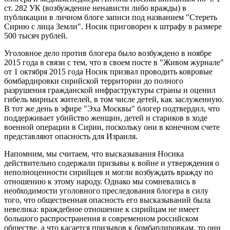
ст. 282 УК (возбуждение ненависти либо вражды) в
публикации в личном блоге записи под названием "Стереть
Сирию с лица Земли". Носик приговорен к штрафу в размере
500 тысяч рублей.
Уголовное дело против блогера было возбуждено в ноябре
2015 года в связи с тем, что в своем посте в "Живом журнале"
от 1 октября 2015 года Носик призвал проводить ковровые
бомбардировки сирийской территории до полного
разрушения гражданской инфраструктуры страны и оценил
гибель мирных жителей, в том числе детей, как заслуженную.
В тот же день в эфире "Эха Москвы" блогер подтвердил, что
поддерживает убийство женщин, детей и стариков в ходе
военной операции в Сирии, поскольку они в конечном счете
представляют опасность для Израиля.
Напомним, мы считаем, что высказывания Носика
действительно содержали призывы к войне и утверждения о
неполноценности сирийцев и могли возбуждать вражду по
отношению к этому народу. Однако мы сомневались в
необходимости уголовного преследования блогера в силу
того, что общественная опасность его высказываний была
невелика: враждебное отношение к сирийцам не имеет
большого распространения в современном российском
обществе, а что касается призывов к бомбардировкам, то они