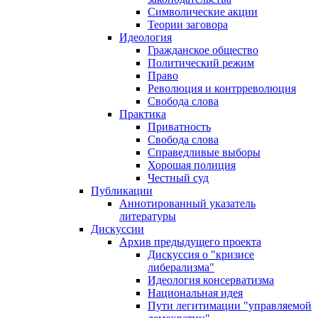
Символические акции
Теории заговора
Идеология
Гражданское общество
Политический режим
Право
Революция и контрреволюция
Свобода слова
Практика
Приватность
Свобода слова
Справедливые выборы
Хорошая полиция
Честный суд
Публикации
Аннотированный указатель
литературы
Дискуссии
Архив предыдущего проекта
Дискуссия о "кризисе
либерализма"
Идеология консерватизма
Национальная идея
Пути легитимации "управляемой