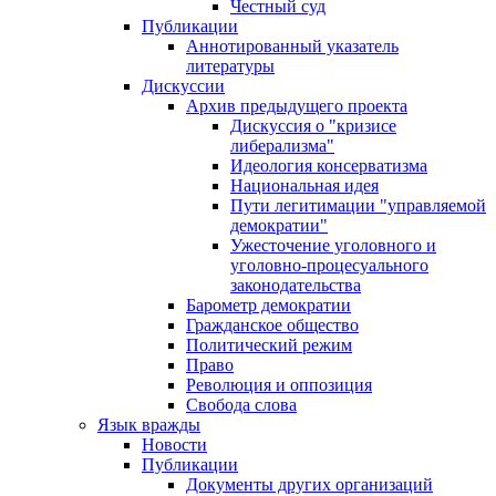
Честный суд
Публикации
Аннотированный указатель
литературы
Дискуссии
Архив предыдущего проекта
Дискуссия о "кризисе
либерализма"
Идеология консерватизма
Национальная идея
Пути легитимации "управляемой
демократии"
Ужесточение уголовного и
уголовно-процесуального
законодательства
Барометр демократии
Гражданское общество
Политический режим
Право
Революция и оппозиция
Свобода слова
Язык вражды
Новости
Публикации
Документы других организаций