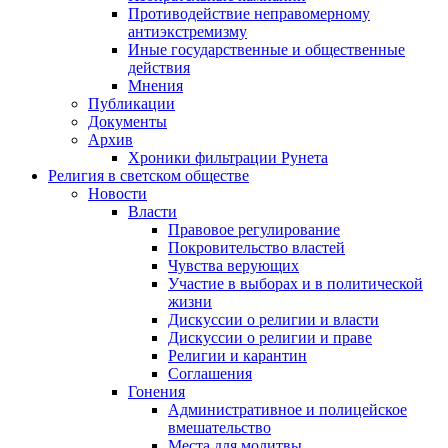
Противодействие неправомерному
антиэкстремизму
Иные государственные и общественные
действия
Мнения
Публикации
Документы
Архив
Хроники фильтрации Рунета
Религия в светском обществе
Новости
Власти
Правовое регулирование
Покровительство властей
Чувства верующих
Участие в выборах и в политической
жизни
Дискуссии о религии и власти
Дискуссии о религии и праве
Религии и карантин
Соглашения
Гонения
Административное и полицейское
вмешательство
Места для молитвы