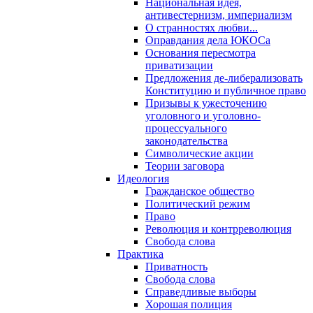
Национальная идея,
антивестернизм, империализм
О странностях любви...
Оправдания дела ЮКОСа
Основания пересмотра
приватизации
Предложения де-либерализовать
Конституцию и публичное право
Призывы к ужесточению
уголовного и уголовно-
процессуального
законодательства
Символические акции
Теории заговора
Идеология
Гражданское общество
Политический режим
Право
Революция и контрреволюция
Свобода слова
Практика
Приватность
Свобода слова
Справедливые выборы
Хорошая полиция