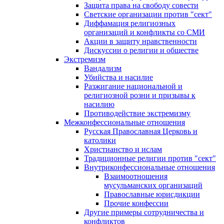
Защита права на свободу совести
Светские организации против "сект"
Диффамация религиозных
организаций и конфликты со СМИ
Акции в защиту нравственности
Дискуссии о религии и обществе
Экстремизм
Вандализм
Убийства и насилие
Разжигание национальной и
религиозной розни и призывы к
насилию
Противодействие экстремизму
Межконфессиональные отношения
Русская Православная Церковь и
католики
Христианство и ислам
Традиционные религии против "сект"
Внутриконфессиональные отношения
Взаимоотношения
мусульманских организаций
Православные юрисдикции
Прочие конфессии
Другие примеры сотрудничества и
конфликтов