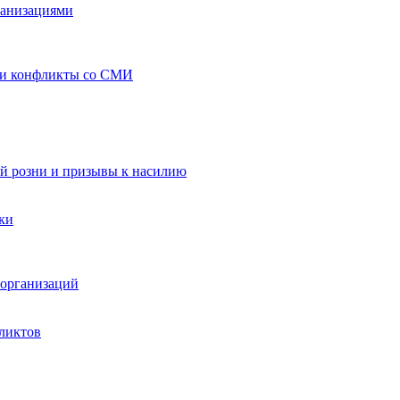
ганизациями
 и конфликты со СМИ
й розни и призывы к насилию
ки
организаций
ликтов