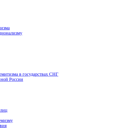
лизма
ционализму
емитизма в государствах СНГ
нной России
 лиц
емизму
вия