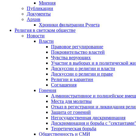
Мнения
Публикации
Документы
Архив
Хроники фильтрации Рунета
Религия в светском обществе
Новости
Власти
Правовое регулирование
Покровительство властей
Чувства верующих
Участие в выборах и в политической ж
Дискуссии о религии и власти
Дискуссии о религии и праве
Религии и карантин
Соглашения
Гонения
Административное и полицейское вмеш
Места для молитвы
Отказ в регистрации и ликвидация рел
Защита от гонений
Негосударственная дискриминация
Дискриминация и борьба с "сектантами
Теоретическая борьба
Общественность и СМИ