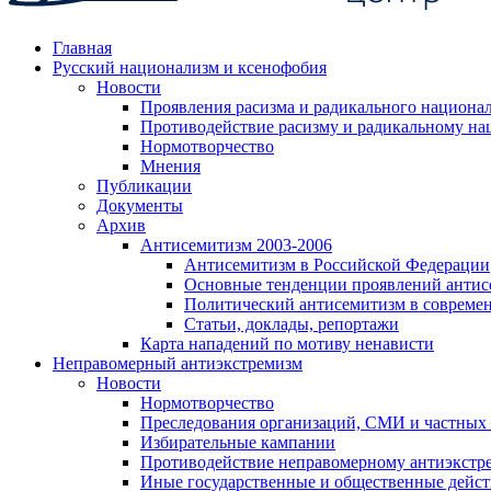
Главная
Русский национализм и ксенофобия
Новости
Проявления расизма и радикального национа
Противодействие расизму и радикальному на
Нормотворчество
Мнения
Публикации
Документы
Архив
Антисемитизм 2003-2006
Антисемитизм в Российской Федерации
Основные тенденции проявлений антис
Политический антисемитизм в совреме
Статьи, доклады, репортажи
Карта нападений по мотиву ненависти
Неправомерный антиэкстремизм
Новости
Нормотворчество
Преследования организаций, СМИ и частных
Избирательные кампании
Противодействие неправомерному антиэкстр
Иные государственные и общественные дейст