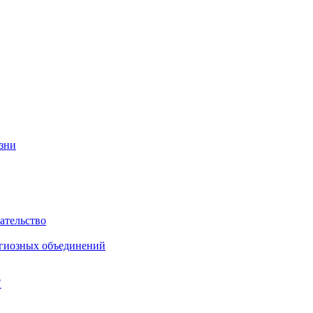
изни
ательство
игиозных объединений
"