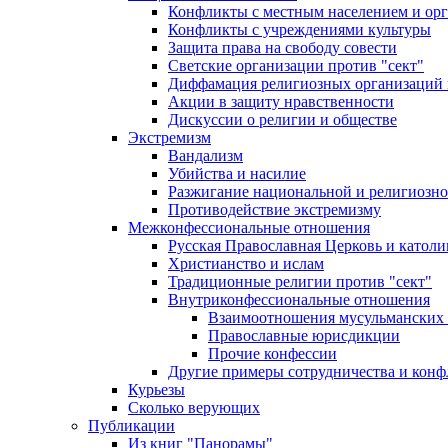
Конфликты с местным населением и ор
Конфликты с учреждениями культуры
Защита права на свободу совести
Светские организации против "сект"
Диффамация религиозных организаций
Акции в защиту нравственности
Дискуссии о религии и обществе
Экстремизм
Вандализм
Убийства и насилие
Разжигание национальной и религиозно
Противодействие экстремизму
Межконфессиональные отношения
Русская Православная Церковь и католи
Христианство и ислам
Традиционные религии против "сект"
Внутриконфессиональные отношения
Взаимоотношения мусульманских 
Православные юрисдикции
Прочие конфессии
Другие примеры сотрудничества и конф
Курьезы
Сколько верующих
Публикации
Из книг "Панорамы"