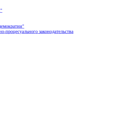
а"
демократии"
но-процесуального законодательства