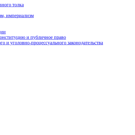
вного толка
зм, империализм
ции
Конституцию и публичное право
о и уголовно-процессуального законодательства