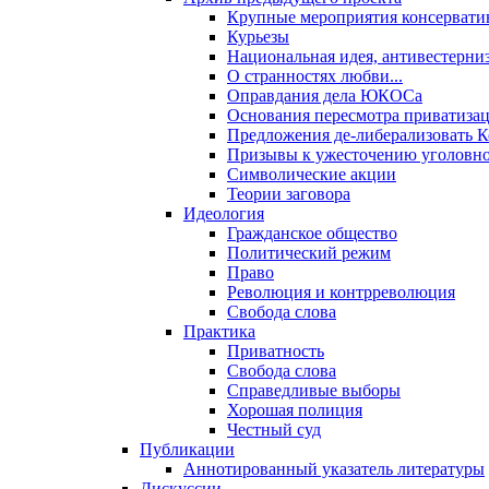
Крупные мероприятия консервати
Курьезы
Национальная идея, антивестерни
О странностях любви...
Оправдания дела ЮКОСа
Основания пересмотра приватиза
Предложения де-либерализовать 
Призывы к ужесточению уголовног
Символические акции
Теории заговора
Идеология
Гражданское общество
Политический режим
Право
Революция и контрреволюция
Свобода слова
Практика
Приватность
Свобода слова
Справедливые выборы
Хорошая полиция
Честный суд
Публикации
Аннотированный указатель литературы
Дискуссии