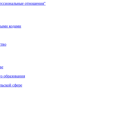
фессиональные отношения"
мыми кодами
ство
ве
го образования
льской сфере