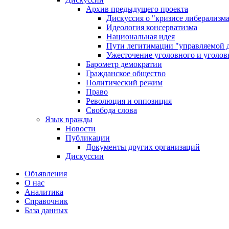
Архив предыдущего проекта
Дискуссия о "кризисе либерализм
Идеология консерватизма
Национальная идея
Пути легитимации "управляемой 
Ужесточение уголовного и уголов
Барометр демократии
Гражданское общество
Политический режим
Право
Революция и оппозиция
Свобода слова
Язык вражды
Новости
Публикации
Документы других организаций
Дискуссии
Объявления
О нас
Аналитика
Справочник
База данных