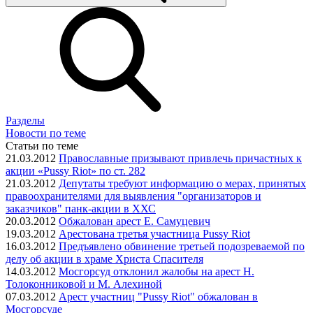
Разделы
Новости по теме
Статьи по теме
21.03.2012
Православные призывают привлечь причастных к
акции «Pussy Riot» по ст. 282
21.03.2012
Депутаты требуют информацию о мерах, принятых
правоохранителями для выявления "организаторов и
заказчиков" панк-акции в ХХС
20.03.2012
Обжалован арест Е. Самуцевич
19.03.2012
Арестована третья участница Pussy Riot
16.03.2012
Предъявлено обвинение третьей подозреваемой по
делу об акции в храме Христа Спасителя
14.03.2012
Мосгорсуд отклонил жалобы на арест Н.
Толоконниковой и М. Алехиной
07.03.2012
Арест участниц "Pussy Riot" обжалован в
Мосгорсуде