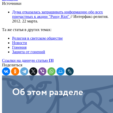
Источники
Дума отказалась запрашивать информацию обо всех
причастных к акции "Pussy Riot"
// Интерфакс-религия.
2012. 22 марта.
Та же статья в других темах:
Религия в светском обществе
Новости
Гонения
Защита от гонений
Ссылки на данную статью
[3]
Поделиться