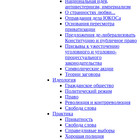
Национальная идея,
антивестернизм, империализм
О странностях любви...
Оправдания дела ЮКОСа
Основания пересмотра
приватизации
Предложения де-либерализовать
Конституцию и публичное право
Призывы к ужесточению
уголовного и уголовно-
процессуального
законодательства
Символические акции
Теории заговора
Идеология
Гражданское общество
Политический режим
Право
Революция и контрреволюция
Свобода слова
Практика
Приватность
Свобода слова
Справедливые выборы
Хорошая полиция