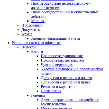
Противодействие неправомерному
антиэкстремизму
Иные государственные и общественные
действия
Мнения
Публикации
Документы
Архив
Хроники фильтрации Рунета
Религия в светском обществе
Новости
Власти
Правовое регулирование
Покровительство властей
Чувства верующих
Участие в выборах и в политической
жизни
Дискуссии о религии и власти
Дискуссии о религии и праве
Религии и карантин
Соглашения
Гонения
Административное и полицейское
вмешательство
Места для молитвы