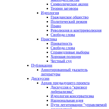
Символические акции
Теории заговора
Идеология
Гражданское общество
Политический режим
Право
Революция и контрреволюция
Свобода слова
Практика
Приватность
Свобода слова
Справедливые выборы
Хорошая полиция
Честный суд
Публикации
Аннотированный указатель
литературы
Дискуссии
Архив предыдущего проекта
Дискуссия о "кризисе
либерализма"
Идеология консерватизма
Национальная идея
Пути легитимации "управляемой