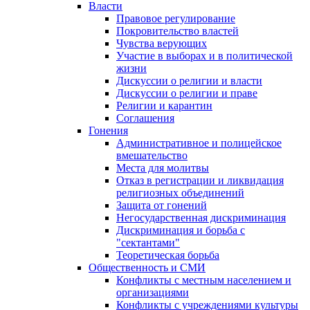
Власти
Правовое регулирование
Покровительство властей
Чувства верующих
Участие в выборах и в политической
жизни
Дискуссии о религии и власти
Дискуссии о религии и праве
Религии и карантин
Соглашения
Гонения
Административное и полицейское
вмешательство
Места для молитвы
Отказ в регистрации и ликвидация
религиозных объединений
Защита от гонений
Негосударственная дискриминация
Дискриминация и борьба с
"сектантами"
Теоретическая борьба
Общественность и СМИ
Конфликты с местным населением и
организациями
Конфликты с учреждениями культуры