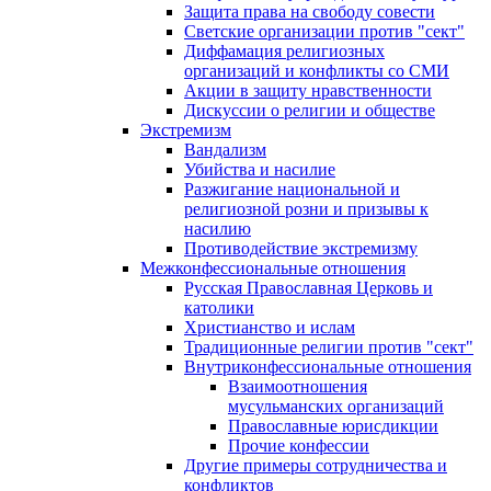
Защита права на свободу совести
Светские организации против "сект"
Диффамация религиозных
организаций и конфликты со СМИ
Акции в защиту нравственности
Дискуссии о религии и обществе
Экстремизм
Вандализм
Убийства и насилие
Разжигание национальной и
религиозной розни и призывы к
насилию
Противодействие экстремизму
Межконфессиональные отношения
Русская Православная Церковь и
католики
Христианство и ислам
Традиционные религии против "сект"
Внутриконфессиональные отношения
Взаимоотношения
мусульманских организаций
Православные юрисдикции
Прочие конфессии
Другие примеры сотрудничества и
конфликтов