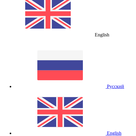
English
Русский
English