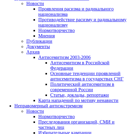
Новости
Проявления расизма и радикального
национализма
Противодействие расизму и радикальному
национализму
Нормотворчество
Мнения
Публикации
Документы
Архив
Антисемитизм 2003-2006
Антисемитизм в Российской
Федерации
Основные тенденции проявлений
антисемитизма в государствах СНГ
Политический антисемитизм в
современной России
Статьи, доклады, репортажи
Карта нападений по мотиву ненависти
Неправомерный антиэкстремизм
Новости
Нормотворчество
Преследования организаций, СМИ и
частных лиц
Избирательные кампании