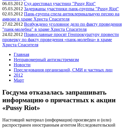
06.03.2012
Суд арестовал участниц "Pussy Riot"
05.03.2012
Задержаны участники панк-группы "Pussy Riot"
02.03.2012
Панк-группа спела антиклерикальную песню на
амвоне в храме Христа Спасителя
27.02.2012
Возбуждено уголовное дело по факту проведения
"панк-молебна" в храме Христа Спасителя
24.02.2012
Православные просят Генпрокуратуру провести
проверку по факту проведения «панк-молебна» в храме
Христа Спасителя
Главная
Неправомерный антиэкстремизм
Новости
Преследования организаций, СМИ и частных лиц
2012
Март
Госдума отказалась запрашивать
информацию о причастных к акции
«Pussy Riot»
Настоящий материал (информация) произведен и (или)
распространен иностранным агентом Исследовательский