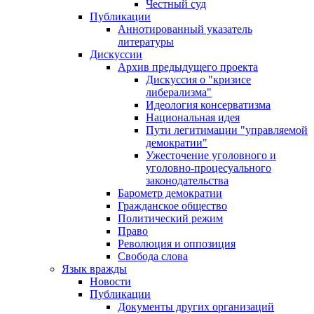
Честный суд
Публикации
Аннотированный указатель
литературы
Дискуссии
Архив предыдущего проекта
Дискуссия о "кризисе
либерализма"
Идеология консерватизма
Национальная идея
Пути легитимации "управляемой
демократии"
Ужесточение уголовного и
уголовно-процесуального
законодательства
Барометр демократии
Гражданское общество
Политический режим
Право
Революция и оппозиция
Свобода слова
Язык вражды
Новости
Публикации
Документы других организаций