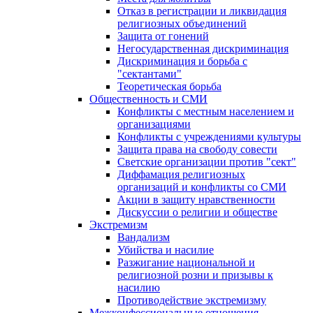
Отказ в регистрации и ликвидация
религиозных объединений
Защита от гонений
Негосударственная дискриминация
Дискриминация и борьба с
"сектантами"
Теоретическая борьба
Общественность и СМИ
Конфликты с местным населением и
организациями
Конфликты с учреждениями культуры
Защита права на свободу совести
Светские организации против "сект"
Диффамация религиозных
организаций и конфликты со СМИ
Акции в защиту нравственности
Дискуссии о религии и обществе
Экстремизм
Вандализм
Убийства и насилие
Разжигание национальной и
религиозной розни и призывы к
насилию
Противодействие экстремизму
Межконфессиональные отношения