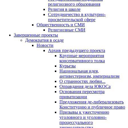
религиозного образования
Религия в школе
Сотрудничество в культурно-
просветительской сфере
Общественность и СМИ
Религиозные СМИ
Завершенные проекты
Демократия в осаде
Новости
Архив предыдущего проекта
Крупные мероприятия
консервативного толка
Курьезы
Национальная идея,
антивестернизм, империализм
О странностях любви...
Оправдания дела ЮКОСа
Основания пересмотра
приватизации
Предложения де-либерализовать
Конституцию и публичное право
Призывы к ужесточению
уголовного и уголовно-
процессуального
законодательства