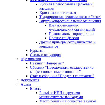
Русская Православная Церковь и
католики
Христианство и ислам
Традиционные религии против "сект"
Внутриконфессиональные отношения
Взаимоотношения
мусульманских организаций
Православные юрисдикции
Прочие конфессии
Другие примеры сотрудничества и
конфликтов
Курьезы
Сколько верующих
Публикации
Из книг "Панорамы"
Сборник "Преодолевая государственно -
конфессиональные отношения"
Статьи сборника "Пределы светскости"
Документы
Архив
Власть
Борьба с ИНН и другими
машиночитаемыми кодами
Место религии в обществе в целом