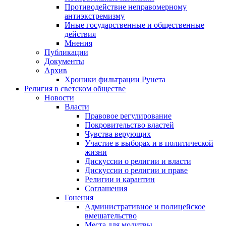
Противодействие неправомерному
антиэкстремизму
Иные государственные и общественные
действия
Мнения
Публикации
Документы
Архив
Хроники фильтрации Рунета
Религия в светском обществе
Новости
Власти
Правовое регулирование
Покровительство властей
Чувства верующих
Участие в выборах и в политической
жизни
Дискуссии о религии и власти
Дискуссии о религии и праве
Религии и карантин
Соглашения
Гонения
Административное и полицейское
вмешательство
Места для молитвы