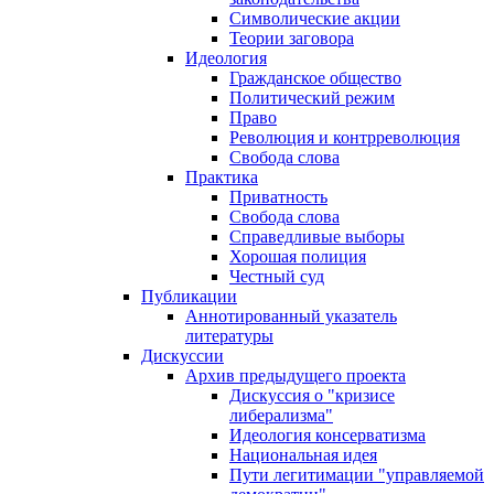
Символические акции
Теории заговора
Идеология
Гражданское общество
Политический режим
Право
Революция и контрреволюция
Свобода слова
Практика
Приватность
Свобода слова
Справедливые выборы
Хорошая полиция
Честный суд
Публикации
Аннотированный указатель
литературы
Дискуссии
Архив предыдущего проекта
Дискуссия о "кризисе
либерализма"
Идеология консерватизма
Национальная идея
Пути легитимации "управляемой