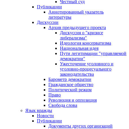
Честный суд
Публикации
Аннотированный указатель
литературы
Дискуссии
Архив предыдущего проекта
Дискуссия о "кризисе
либерализма"
Идеология консерватизма
Национальная идея
Пути легитимации "управляемой
демократии"
Ужесточение уголовного и
уголовно-процесуального
законодательства
Барометр демократии
Гражданское общество
Политический режим
Право
Революция и оппозиция
Свобода слова
Язык вражды
Новости
Публикации
Документы других организаций