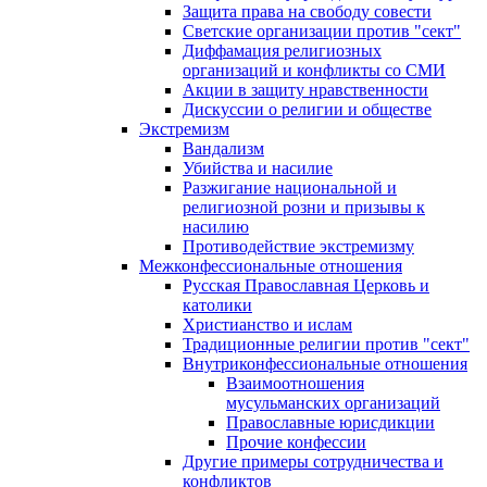
Защита права на свободу совести
Светские организации против "сект"
Диффамация религиозных
организаций и конфликты со СМИ
Акции в защиту нравственности
Дискуссии о религии и обществе
Экстремизм
Вандализм
Убийства и насилие
Разжигание национальной и
религиозной розни и призывы к
насилию
Противодействие экстремизму
Межконфессиональные отношения
Русская Православная Церковь и
католики
Христианство и ислам
Традиционные религии против "сект"
Внутриконфессиональные отношения
Взаимоотношения
мусульманских организаций
Православные юрисдикции
Прочие конфессии
Другие примеры сотрудничества и
конфликтов