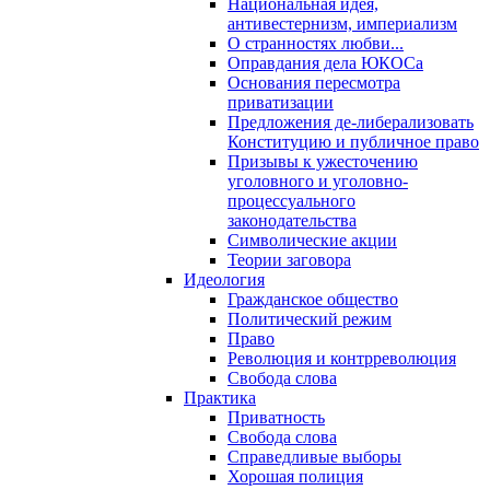
Национальная идея,
антивестернизм, империализм
О странностях любви...
Оправдания дела ЮКОСа
Основания пересмотра
приватизации
Предложения де-либерализовать
Конституцию и публичное право
Призывы к ужесточению
уголовного и уголовно-
процессуального
законодательства
Символические акции
Теории заговора
Идеология
Гражданское общество
Политический режим
Право
Революция и контрреволюция
Свобода слова
Практика
Приватность
Свобода слова
Справедливые выборы
Хорошая полиция