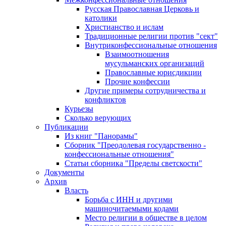
Русская Православная Церковь и
католики
Христианство и ислам
Традиционные религии против "сект"
Внутриконфессиональные отношения
Взаимоотношения
мусульманских организаций
Православные юрисдикции
Прочие конфессии
Другие примеры сотрудничества и
конфликтов
Курьезы
Сколько верующих
Публикации
Из книг "Панорамы"
Сборник "Преодолевая государственно -
конфессиональные отношения"
Статьи сборника "Пределы светскости"
Документы
Архив
Власть
Борьба с ИНН и другими
машиночитаемыми кодами
Место религии в обществе в целом