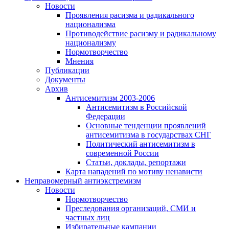
Новости
Проявления расизма и радикального
национализма
Противодействие расизму и радикальному
национализму
Нормотворчество
Мнения
Публикации
Документы
Архив
Антисемитизм 2003-2006
Антисемитизм в Российской
Федерации
Основные тенденции проявлений
антисемитизма в государствах СНГ
Политический антисемитизм в
современной России
Статьи, доклады, репортажи
Карта нападений по мотиву ненависти
Неправомерный антиэкстремизм
Новости
Нормотворчество
Преследования организаций, СМИ и
частных лиц
Избирательные кампании