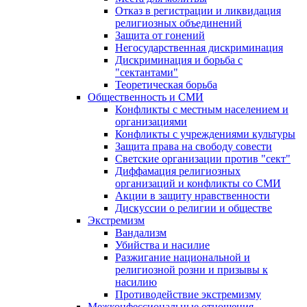
Отказ в регистрации и ликвидация
религиозных объединений
Защита от гонений
Негосударственная дискриминация
Дискриминация и борьба с
"сектантами"
Теоретическая борьба
Общественность и СМИ
Конфликты с местным населением и
организациями
Конфликты с учреждениями культуры
Защита права на свободу совести
Светские организации против "сект"
Диффамация религиозных
организаций и конфликты со СМИ
Акции в защиту нравственности
Дискуссии о религии и обществе
Экстремизм
Вандализм
Убийства и насилие
Разжигание национальной и
религиозной розни и призывы к
насилию
Противодействие экстремизму
Межконфессиональные отношения