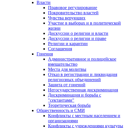
Власти
Правовое регулирование
Покровительство властей
Чувства верующих
Участие в выборах и в политической
жизни
Дискуссии о религии и власти
Дискуссии о религии и праве
Религии и карантин
Соглашения
Гонения
Административное и полицейское
вмешательство
Места для молитвы
Отказ в регистрации и ликвидация
религиозных объединений
Защита от гонений
Негосударственная дискриминация
Дискриминация и борьба с
"сектантами"
Теоретическая борьба
Общественность и СМИ
Конфликты с местным населением и
организациями
Конфликты с учреждениями культуры