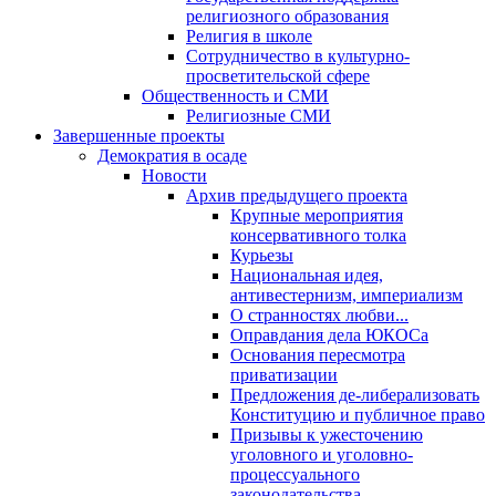
религиозного образования
Религия в школе
Сотрудничество в культурно-
просветительской сфере
Общественность и СМИ
Религиозные СМИ
Завершенные проекты
Демократия в осаде
Новости
Архив предыдущего проекта
Крупные мероприятия
консервативного толка
Курьезы
Национальная идея,
антивестернизм, империализм
О странностях любви...
Оправдания дела ЮКОСа
Основания пересмотра
приватизации
Предложения де-либерализовать
Конституцию и публичное право
Призывы к ужесточению
уголовного и уголовно-
процессуального
законодательства