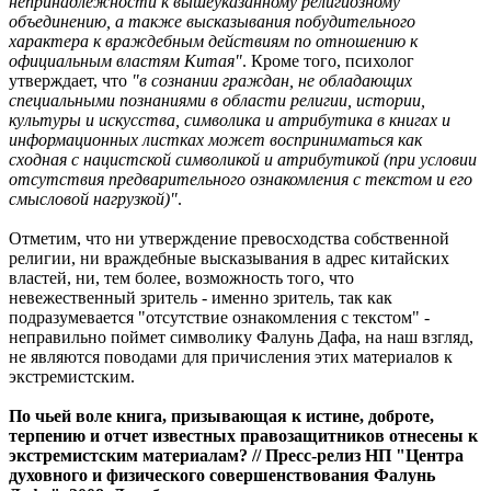
непринадлежности к вышеуказанному религиозному
объединению, а также высказывания побудительного
характера к враждебным действиям по отношению к
официальным властям Китая"
. Кроме того, психолог
утверждает, что
"в сознании граждан, не обладающих
специальными познаниями в области религии, истории,
культуры и искусства, символика и атрибутика в книгах и
информационных листках может восприниматься как
сходная с нацистской символикой и атрибутикой (при условии
отсутствия предварительного ознакомления с текстом и его
смысловой нагрузкой)"
.
Отметим, что ни утверждение превосходства собственной
религии, ни враждебные высказывания в адрес китайских
властей, ни, тем более, возможность того, что
невежественный зритель - именно зритель, так как
подразумевается "отсутствие ознакомления с текстом" -
неправильно поймет символику Фалунь Дафа, на наш взгляд,
не являются поводами для причисления этих материалов к
экстремистским.
По чьей воле книга, призывающая к истине, доброте,
терпению и отчет известных правозащитников отнесены к
экстремистским материалам? // Пресс-релиз НП "Центра
духовного и физического совершенствования Фалунь