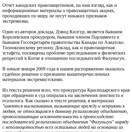
Отчет канадских правозащитников, на наш взгляд, как и
информационные материалы о правозащитных акциях,
проходивших по миру, не несут никаких признаков
экстремизма.
Один из авторов доклада, Дэвид Килгур, является бывшим
Королевским прокурором, бывшим членом Парламента и
бывшим Госсекретарём правительства Канады по Азиатско-
Тихоокеанскому региону. Доклад, как и правозащитная
эстафета, посвящены проблеме преследования и физических
репрессий в Китае в отношении последователей Фалуньгун.
В начале января 2009 года в нашем распоряжении оказалось
судебное решение о признании вышеперечисленных
материалов экстремистскими.
Из текста решения ясно, что прокуратура Краснодарского края
при обращении в суд опиралась на заключения лингвиста и
психолога. Как сказано в тексте решения, в материалах
"имеются высказывания, вызывающие вражду и неприязнь к
людям, не относящимся к данному религиозному объединению,
провозглашающие исключительность и превосходство
последователей религиозного объединения "Фалуньгун" наряду
с неполноценностью всех остальных людей на основании их