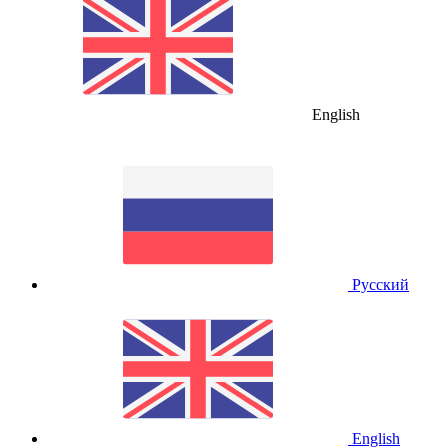
English
Русский
English