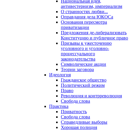
Национальная идея,
антивестернизм, империализм
О странностях любви...
Оправдания дела ЮКОСа
Основания пересмотра
приватизации
Предложения де-либерализовать
Конституцию и публичное право
Призывы к ужесточению
уголовного и уголовно-
процессуального
законодательства
Символические акции
Теории заговора
Идеология
Гражданское общество
Политический режим
Право
Революция и контрреволюция
Свобода слова
Практика
Приватность
Свобода слова
Справедливые выборы
Хорошая полиция