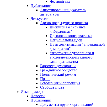
Честный суд
Публикации
Аннотированный указатель
литературы
Дискуссии
Архив предыдущего проекта
Дискуссия о "кризисе
либерализма"
Идеология консерватизма
Национальная идея
Пути легитимации "управляемой
демократии"
Ужесточение уголовного и
уголовно-процесуального
законодательства
Барометр демократии
Гражданское общество
Политический режим
Право
Революция и оппозиция
Свобода слова
Язык вражды
Новости
Публикации
Документы других организаций