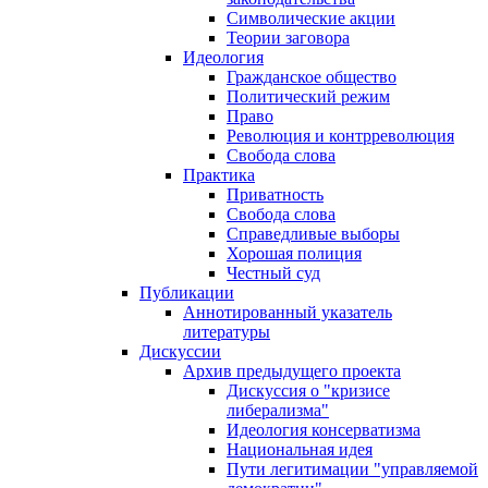
Символические акции
Теории заговора
Идеология
Гражданское общество
Политический режим
Право
Революция и контрреволюция
Свобода слова
Практика
Приватность
Свобода слова
Справедливые выборы
Хорошая полиция
Честный суд
Публикации
Аннотированный указатель
литературы
Дискуссии
Архив предыдущего проекта
Дискуссия о "кризисе
либерализма"
Идеология консерватизма
Национальная идея
Пути легитимации "управляемой