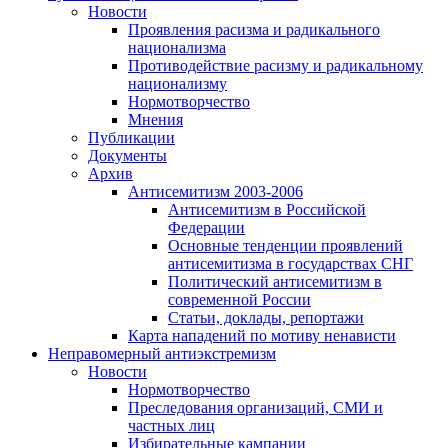
Новости
Проявления расизма и радикального
национализма
Противодействие расизму и радикальному
национализму
Нормотворчество
Мнения
Публикации
Документы
Архив
Антисемитизм 2003-2006
Антисемитизм в Российской
Федерации
Основные тенденции проявлений
антисемитизма в государствах СНГ
Политический антисемитизм в
современной России
Статьи, доклады, репортажи
Карта нападений по мотиву ненависти
Неправомерный антиэкстремизм
Новости
Нормотворчество
Преследования организаций, СМИ и
частных лиц
Избирательные кампании