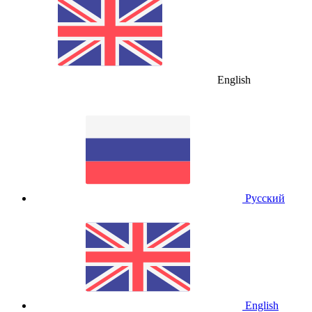
English
Русский
English