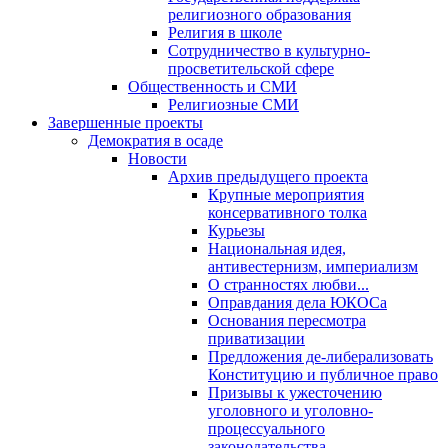
религиозного образования
Религия в школе
Сотрудничество в культурно-
просветительской сфере
Общественность и СМИ
Религиозные СМИ
Завершенные проекты
Демократия в осаде
Новости
Архив предыдущего проекта
Крупные мероприятия
консервативного толка
Курьезы
Национальная идея,
антивестернизм, империализм
О странностях любви...
Оправдания дела ЮКОСа
Основания пересмотра
приватизации
Предложения де-либерализовать
Конституцию и публичное право
Призывы к ужесточению
уголовного и уголовно-
процессуального
законодательства