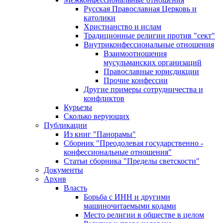
Русская Православная Церковь и
католики
Христианство и ислам
Традиционные религии против "сект"
Внутриконфессиональные отношения
Взаимоотношения
мусульманских организаций
Православные юрисдикции
Прочие конфессии
Другие примеры сотрудничества и
конфликтов
Курьезы
Сколько верующих
Публикации
Из книг "Панорамы"
Сборник "Преодолевая государственно -
конфессиональные отношения"
Статьи сборника "Пределы светскости"
Документы
Архив
Власть
Борьба с ИНН и другими
машиночитаемыми кодами
Место религии в обществе в целом