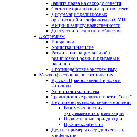
Защита права на свободу совести
Светские организации против "сект"
Диффамация религиозных
организаций и конфликты со СМИ
Акции в защиту нравственности
Дискуссии о религии и обществе
Экстремизм
Вандализм
Убийства и насилие
Разжигание национальной и
религиозной розни и призывы к
насилию
Противодействие экстремизму
Межконфессиональные отношения
Русская Православная Церковь и
католики
Христианство и ислам
Традиционные религии против "сект"
Внутриконфессиональные отношения
Взаимоотношения
мусульманских организаций
Православные юрисдикции
Прочие конфессии
Другие примеры сотрудничества и
конфликтов