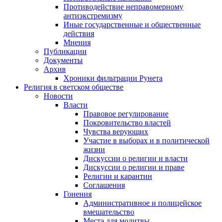
Противодействие неправомерному
антиэкстремизму
Иные государственные и общественные
действия
Мнения
Публикации
Документы
Архив
Хроники фильтрации Рунета
Религия в светском обществе
Новости
Власти
Правовое регулирование
Покровительство властей
Чувства верующих
Участие в выборах и в политической
жизни
Дискуссии о религии и власти
Дискуссии о религии и праве
Религии и карантин
Соглашения
Гонения
Административное и полицейское
вмешательство
Места для молитвы