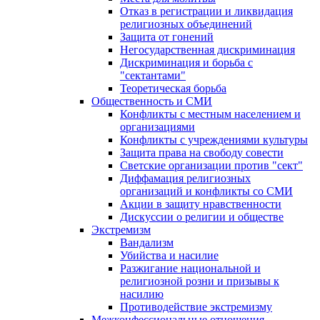
Отказ в регистрации и ликвидация
религиозных объединений
Защита от гонений
Негосударственная дискриминация
Дискриминация и борьба с
"сектантами"
Теоретическая борьба
Общественность и СМИ
Конфликты с местным населением и
организациями
Конфликты с учреждениями культуры
Защита права на свободу совести
Светские организации против "сект"
Диффамация религиозных
организаций и конфликты со СМИ
Акции в защиту нравственности
Дискуссии о религии и обществе
Экстремизм
Вандализм
Убийства и насилие
Разжигание национальной и
религиозной розни и призывы к
насилию
Противодействие экстремизму
Межконфессиональные отношения