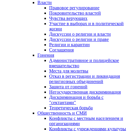
Власти
Правовое регулирование
Покровительство властей
Чувства верующих
Участие в выборах и в политической
жизни
Дискуссии о религии и власти
Дискуссии о религии и праве
Религии и карантин
Соглашения
Гонения
Административное и полицейское
вмешательство
Места для молитвы
Отказ в регистрации и ликвидация
религиозных объединений
Защита от гонений
Негосударственная дискриминация
Дискриминация и борьба с
"сектантами"
Теоретическая борьба
Общественность и СМИ
Конфликты с местным населением и
организациями
Конфликты с учреждениями культуры