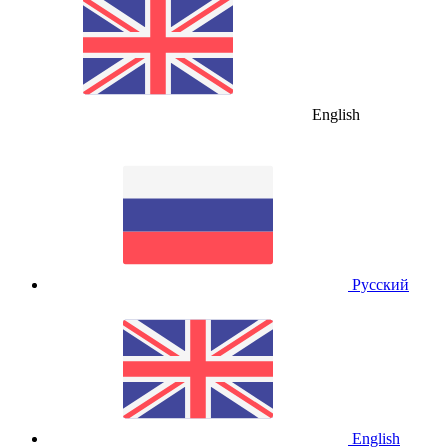
English
Русский
English