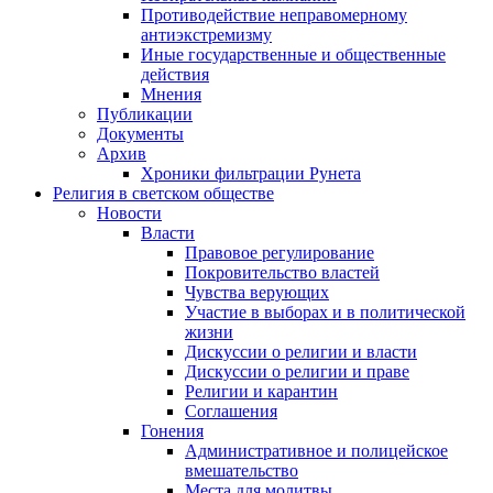
Противодействие неправомерному
антиэкстремизму
Иные государственные и общественные
действия
Мнения
Публикации
Документы
Архив
Хроники фильтрации Рунета
Религия в светском обществе
Новости
Власти
Правовое регулирование
Покровительство властей
Чувства верующих
Участие в выборах и в политической
жизни
Дискуссии о религии и власти
Дискуссии о религии и праве
Религии и карантин
Соглашения
Гонения
Административное и полицейское
вмешательство
Места для молитвы