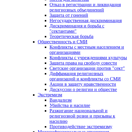
Отказ в регистрации и ликвидация
религиозных объединений
Защита от гонений
Негосударственная дискриминация
Дискриминация и борьба с
"сектантами"
Теоретическая борьба
Общественность и СМИ
Конфликты с местным населением и
организациями
Конфликты с учреждениями культуры
Защита права на свободу совести
Светские организации против "сект"
Диффамация религиозных
организаций и конфликты со СМИ
Акции в защиту нравственности
Дискуссии о религии и обществе
Экстремизм
Вандализм
Убийства и насилие
Разжигание национальной и
религиозной розни и призывы к
насилию
Противодействие экстремизму
Межконфессиональные отношения