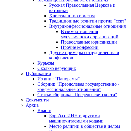
Русская Православная Церковь и
католики
Христианство и ислам
Традиционные религии против "сект"
Внутриконфессиональные отношения
Взаимоотношения
мусульманских организаций
Православные юрисдикции
Прочие конфессии
Другие примеры сотрудничества и
конфликтов
Курьезы
Сколько верующих
Публикации
Из книг "Панорамы"
Сборник "Преодолевая государственно -
конфессиональные отношения"
Статьи сборника "Пределы светскости"
Документы
Архив
Власть
Борьба с ИНН и другими
машиночитаемыми кодами
Место религии в обществе в целом