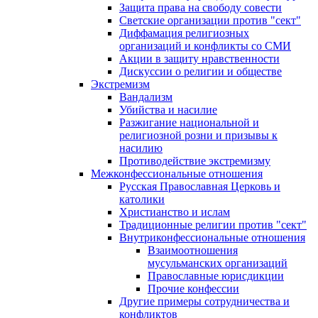
Защита права на свободу совести
Светские организации против "сект"
Диффамация религиозных
организаций и конфликты со СМИ
Акции в защиту нравственности
Дискуссии о религии и обществе
Экстремизм
Вандализм
Убийства и насилие
Разжигание национальной и
религиозной розни и призывы к
насилию
Противодействие экстремизму
Межконфессиональные отношения
Русская Православная Церковь и
католики
Христианство и ислам
Традиционные религии против "сект"
Внутриконфессиональные отношения
Взаимоотношения
мусульманских организаций
Православные юрисдикции
Прочие конфессии
Другие примеры сотрудничества и
конфликтов