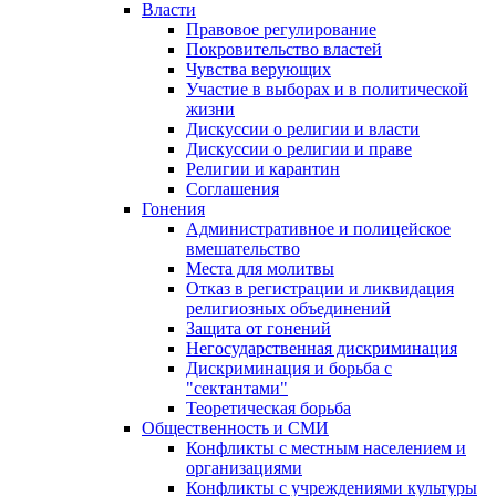
Власти
Правовое регулирование
Покровительство властей
Чувства верующих
Участие в выборах и в политической
жизни
Дискуссии о религии и власти
Дискуссии о религии и праве
Религии и карантин
Соглашения
Гонения
Административное и полицейское
вмешательство
Места для молитвы
Отказ в регистрации и ликвидация
религиозных объединений
Защита от гонений
Негосударственная дискриминация
Дискриминация и борьба с
"сектантами"
Теоретическая борьба
Общественность и СМИ
Конфликты с местным населением и
организациями
Конфликты с учреждениями культуры