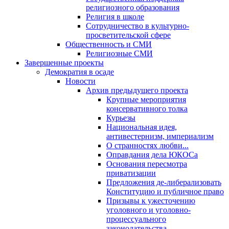
религиозного образования
Религия в школе
Сотрудничество в культурно-
просветительской сфере
Общественность и СМИ
Религиозные СМИ
Завершенные проекты
Демократия в осаде
Новости
Архив предыдущего проекта
Крупные мероприятия
консервативного толка
Курьезы
Национальная идея,
антивестернизм, империализм
О странностях любви...
Оправдания дела ЮКОСа
Основания пересмотра
приватизации
Предложения де-либерализовать
Конституцию и публичное право
Призывы к ужесточению
уголовного и уголовно-
процессуального
законодательства