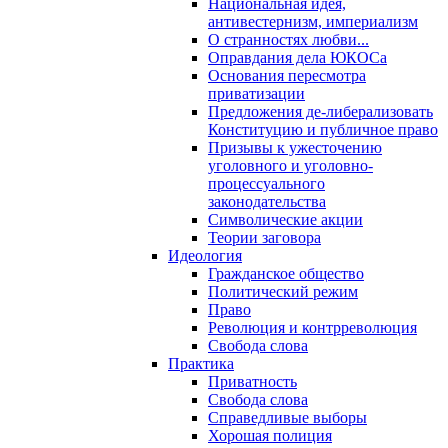
Национальная идея,
антивестернизм, империализм
О странностях любви...
Оправдания дела ЮКОСа
Основания пересмотра
приватизации
Предложения де-либерализовать
Конституцию и публичное право
Призывы к ужесточению
уголовного и уголовно-
процессуального
законодательства
Символические акции
Теории заговора
Идеология
Гражданское общество
Политический режим
Право
Революция и контрреволюция
Свобода слова
Практика
Приватность
Свобода слова
Справедливые выборы
Хорошая полиция