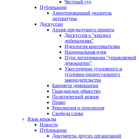
Честный суд
Публикации
Аннотированный указатель
литературы
Дискуссии
Архив предыдущего проекта
Дискуссия о "кризисе
либерализма"
Идеология консерватизма
Национальная идея
Пути легитимации "управляемой
демократии"
Ужесточение уголовного и
уголовно-процесуального
законодательства
Барометр демократии
Гражданское общество
Политический режим
Право
Революция и оппозиция
Свобода слова
Язык вражды
Новости
Публикации
Документы других организаций