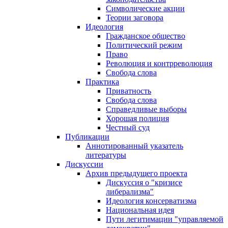
Символические акции
Теории заговора
Идеология
Гражданское общество
Политический режим
Право
Революция и контрреволюция
Свобода слова
Практика
Приватность
Свобода слова
Справедливые выборы
Хорошая полиция
Честный суд
Публикации
Аннотированный указатель
литературы
Дискуссии
Архив предыдущего проекта
Дискуссия о "кризисе
либерализма"
Идеология консерватизма
Национальная идея
Пути легитимации "управляемой