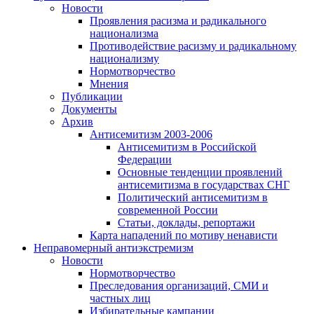
Новости
Проявления расизма и радикального
национализма
Противодействие расизму и радикальному
национализму
Нормотворчество
Мнения
Публикации
Документы
Архив
Антисемитизм 2003-2006
Антисемитизм в Российской
Федерации
Основные тенденции проявлений
антисемитизма в государствах СНГ
Политический антисемитизм в
современной России
Статьи, доклады, репортажи
Карта нападений по мотиву ненависти
Неправомерный антиэкстремизм
Новости
Нормотворчество
Преследования организаций, СМИ и
частных лиц
Избирательные кампании