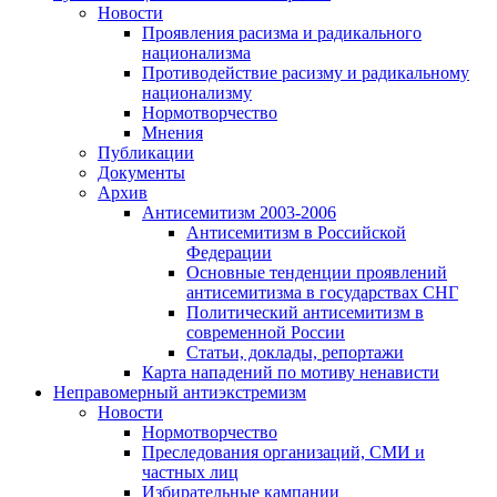
Новости
Проявления расизма и радикального
национализма
Противодействие расизму и радикальному
национализму
Нормотворчество
Мнения
Публикации
Документы
Архив
Антисемитизм 2003-2006
Антисемитизм в Российской
Федерации
Основные тенденции проявлений
антисемитизма в государствах СНГ
Политический антисемитизм в
современной России
Статьи, доклады, репортажи
Карта нападений по мотиву ненависти
Неправомерный антиэкстремизм
Новости
Нормотворчество
Преследования организаций, СМИ и
частных лиц
Избирательные кампании