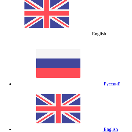
English
Русский
English