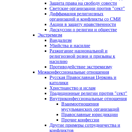
Защита права на свободу совести
Светские организации против "сект"
Диффамация религиозных
организаций и конфликты со СМИ
Акции в защиту нравственности
Дискуссии о религии и обществе
Экстремизм
Вандализм
Убийства и насилие
Разжигание национальной и
религиозной розни и призывы к
насилию
Противодействие экстремизму
Межконфессиональные отношения
Русская Православная Церковь и
католики
Христианство и ислам
Традиционные религии против "сект"
Внутриконфессиональные отношения
Взаимоотношения
мусульманских организаций
Православные юрисдикции
Прочие конфессии
Другие примеры сотрудничества и
конфликтов