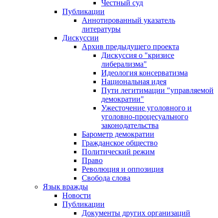
Честный суд
Публикации
Аннотированный указатель
литературы
Дискуссии
Архив предыдущего проекта
Дискуссия о "кризисе
либерализма"
Идеология консерватизма
Национальная идея
Пути легитимации "управляемой
демократии"
Ужесточение уголовного и
уголовно-процесуального
законодательства
Барометр демократии
Гражданское общество
Политический режим
Право
Революция и оппозиция
Свобода слова
Язык вражды
Новости
Публикации
Документы других организаций