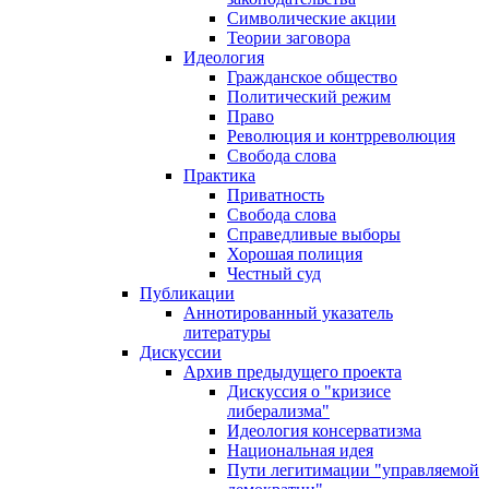
Символические акции
Теории заговора
Идеология
Гражданское общество
Политический режим
Право
Революция и контрреволюция
Свобода слова
Практика
Приватность
Свобода слова
Справедливые выборы
Хорошая полиция
Честный суд
Публикации
Аннотированный указатель
литературы
Дискуссии
Архив предыдущего проекта
Дискуссия о "кризисе
либерализма"
Идеология консерватизма
Национальная идея
Пути легитимации "управляемой