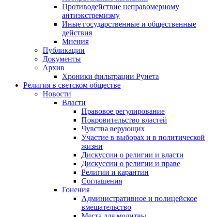
Противодействие неправомерному
антиэкстремизму
Иные государственные и общественные
действия
Мнения
Публикации
Документы
Архив
Хроники фильтрации Рунета
Религия в светском обществе
Новости
Власти
Правовое регулирование
Покровительство властей
Чувства верующих
Участие в выборах и в политической
жизни
Дискуссии о религии и власти
Дискуссии о религии и праве
Религии и карантин
Соглашения
Гонения
Административное и полицейское
вмешательство
Места для молитвы