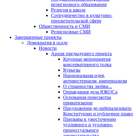
религиозного образования
Религия в школе
Сотрудничество в культурно-
просветительской сфере
Общественность и СМИ
Религиозные СМИ
Завершенные проекты
Демократия в осаде
Новости
Архив предыдущего проекта
Крупные мероприятия
консервативного толка
Курьезы
Национальная идея,
антивестернизм, империализм
О странностях любви...
Оправдания дела ЮКОСа
Основания пересмотра
приватизации
Предложения де-либерализовать
Конституцию и публичное право
Призывы к ужесточению
уголовного и уголовно-
процессуального
законодательства