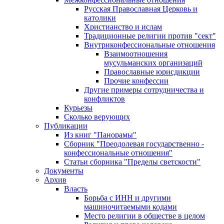
Русская Православная Церковь и
католики
Христианство и ислам
Традиционные религии против "сект"
Внутриконфессиональные отношения
Взаимоотношения
мусульманских организаций
Православные юрисдикции
Прочие конфессии
Другие примеры сотрудничества и
конфликтов
Курьезы
Сколько верующих
Публикации
Из книг "Панорамы"
Сборник "Преодолевая государственно -
конфессиональные отношения"
Статьи сборника "Пределы светскости"
Документы
Архив
Власть
Борьба с ИНН и другими
машиночитаемыми кодами
Место религии в обществе в целом