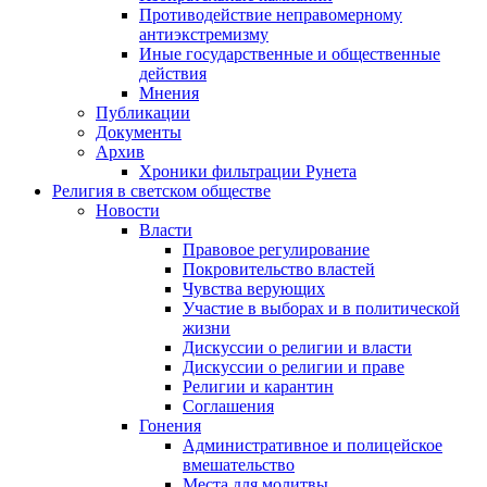
Противодействие неправомерному
антиэкстремизму
Иные государственные и общественные
действия
Мнения
Публикации
Документы
Архив
Хроники фильтрации Рунета
Религия в светском обществе
Новости
Власти
Правовое регулирование
Покровительство властей
Чувства верующих
Участие в выборах и в политической
жизни
Дискуссии о религии и власти
Дискуссии о религии и праве
Религии и карантин
Соглашения
Гонения
Административное и полицейское
вмешательство
Места для молитвы