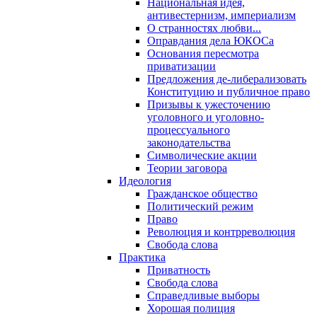
Национальная идея,
антивестернизм, империализм
О странностях любви...
Оправдания дела ЮКОСа
Основания пересмотра
приватизации
Предложения де-либерализовать
Конституцию и публичное право
Призывы к ужесточению
уголовного и уголовно-
процессуального
законодательства
Символические акции
Теории заговора
Идеология
Гражданское общество
Политический режим
Право
Революция и контрреволюция
Свобода слова
Практика
Приватность
Свобода слова
Справедливые выборы
Хорошая полиция