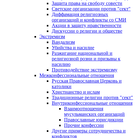
Защита права на свободу совести
Светские организации против "сект"
Диффамация религиозных
организаций и конфликты со СМИ
Акции в защиту нравственности
Дискуссии о религии и обществе
Экстремизм
Вандализм
Убийства и насилие
Разжигание национальной и
религиозной розни и призывы к
насилию
Противодействие экстремизму
Межконфессиональные отношения
Русская Православная Церковь и
католики
Христианство и ислам
Традиционные религии против "сект"
Внутриконфессиональные отношения
Взаимоотношения
мусульманских организаций
Православные юрисдикции
Прочие конфессии
Другие примеры сотрудничества и
конфликтов