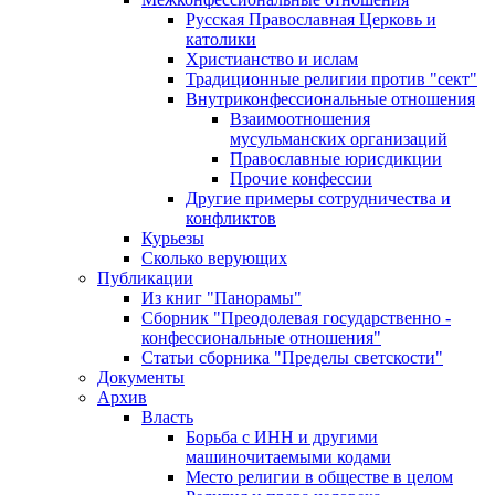
Русская Православная Церковь и
католики
Христианство и ислам
Традиционные религии против "сект"
Внутриконфессиональные отношения
Взаимоотношения
мусульманских организаций
Православные юрисдикции
Прочие конфессии
Другие примеры сотрудничества и
конфликтов
Курьезы
Сколько верующих
Публикации
Из книг "Панорамы"
Сборник "Преодолевая государственно -
конфессиональные отношения"
Статьи сборника "Пределы светскости"
Документы
Архив
Власть
Борьба с ИНН и другими
машиночитаемыми кодами
Место религии в обществе в целом