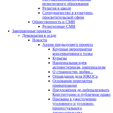
религиозного образования
Религия в школе
Сотрудничество в культурно-
просветительской сфере
Общественность и СМИ
Религиозные СМИ
Завершенные проекты
Демократия в осаде
Новости
Архив предыдущего проекта
Крупные мероприятия
консервативного толка
Курьезы
Национальная идея,
антивестернизм, империализм
О странностях любви...
Оправдания дела ЮКОСа
Основания пересмотра
приватизации
Предложения де-либерализовать
Конституцию и публичное право
Призывы к ужесточению
уголовного и уголовно-
процессуального
законодательства