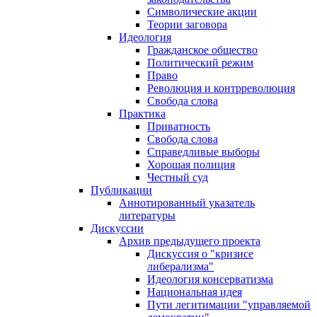
Символические акции
Теории заговора
Идеология
Гражданское общество
Политический режим
Право
Революция и контрреволюция
Свобода слова
Практика
Приватность
Свобода слова
Справедливые выборы
Хорошая полиция
Честный суд
Публикации
Аннотированный указатель
литературы
Дискуссии
Архив предыдущего проекта
Дискуссия о "кризисе
либерализма"
Идеология консерватизма
Национальная идея
Пути легитимации "управляемой