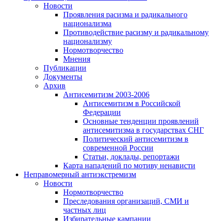
Новости
Проявления расизма и радикального
национализма
Противодействие расизму и радикальному
национализму
Нормотворчество
Мнения
Публикации
Документы
Архив
Антисемитизм 2003-2006
Антисемитизм в Российской
Федерации
Основные тенденции проявлений
антисемитизма в государствах СНГ
Политический антисемитизм в
современной России
Статьи, доклады, репортажи
Карта нападений по мотиву ненависти
Неправомерный антиэкстремизм
Новости
Нормотворчество
Преследования организаций, СМИ и
частных лиц
Избирательные кампании