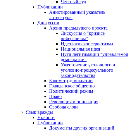
Честный суд
Публикации
Аннотированный указатель
литературы
Дискуссии
Архив предыдущего проекта
Дискуссия о "кризисе
либерализма"
Идеология консерватизма
Национальная идея
Пути легитимации "управляемой
демократии"
Ужесточение уголовного и
уголовно-процесуального
законодательства
Барометр демократии
Гражданское общество
Политический режим
Право
Революция и оппозиция
Свобода слова
Язык вражды
Новости
Публикации
Документы других организаций