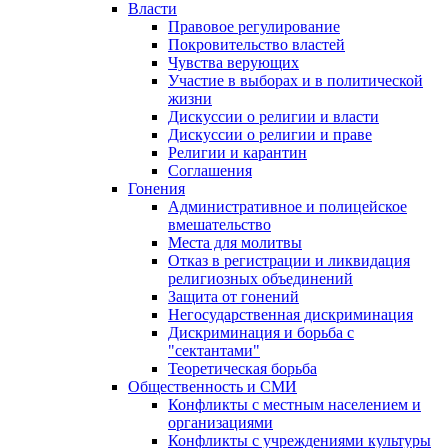
Власти
Правовое регулирование
Покровительство властей
Чувства верующих
Участие в выборах и в политической
жизни
Дискуссии о религии и власти
Дискуссии о религии и праве
Религии и карантин
Соглашения
Гонения
Административное и полицейское
вмешательство
Места для молитвы
Отказ в регистрации и ликвидация
религиозных объединений
Защита от гонений
Негосударственная дискриминация
Дискриминация и борьба с
"сектантами"
Теоретическая борьба
Общественность и СМИ
Конфликты с местным населением и
организациями
Конфликты с учреждениями культуры