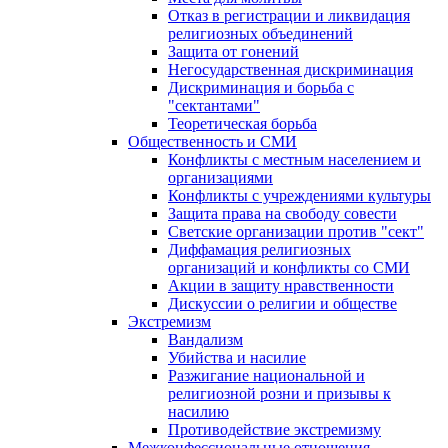
Отказ в регистрации и ликвидация
религиозных объединений
Защита от гонений
Негосударственная дискриминация
Дискриминация и борьба с
"сектантами"
Теоретическая борьба
Общественность и СМИ
Конфликты с местным населением и
организациями
Конфликты с учреждениями культуры
Защита права на свободу совести
Светские организации против "сект"
Диффамация религиозных
организаций и конфликты со СМИ
Акции в защиту нравственности
Дискуссии о религии и обществе
Экстремизм
Вандализм
Убийства и насилие
Разжигание национальной и
религиозной розни и призывы к
насилию
Противодействие экстремизму
Межконфессиональные отношения