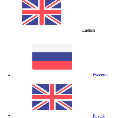
English
Русский
English