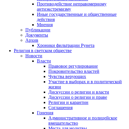
Противодействие неправомерному
антиэкстремизму
Иные государственные и общественные
действия
Мнения
Публикации
Документы
Архив
Хроники фильтрации Рунета
Религия в светском обществе
Новости
Власти
Правовое регулирование
Покровительство властей
Чувства верующих
Участие в выборах и в политической
жизни
Дискуссии о религии и власти
Дискуссии о религии и праве
Религии и карантин
Соглашения
Гонения
Административное и полицейское
вмешательство
Места для молитвы