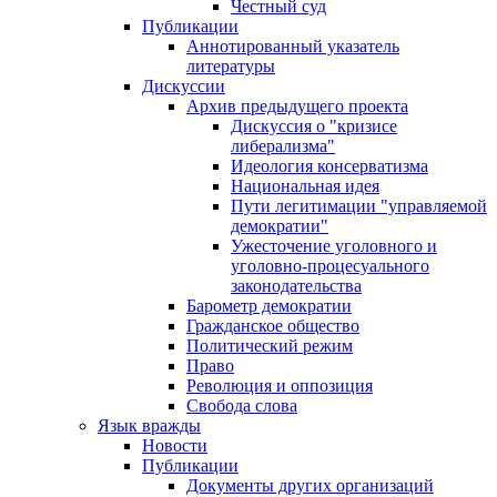
Честный суд
Публикации
Аннотированный указатель
литературы
Дискуссии
Архив предыдущего проекта
Дискуссия о "кризисе
либерализма"
Идеология консерватизма
Национальная идея
Пути легитимации "управляемой
демократии"
Ужесточение уголовного и
уголовно-процесуального
законодательства
Барометр демократии
Гражданское общество
Политический режим
Право
Революция и оппозиция
Свобода слова
Язык вражды
Новости
Публикации
Документы других организаций