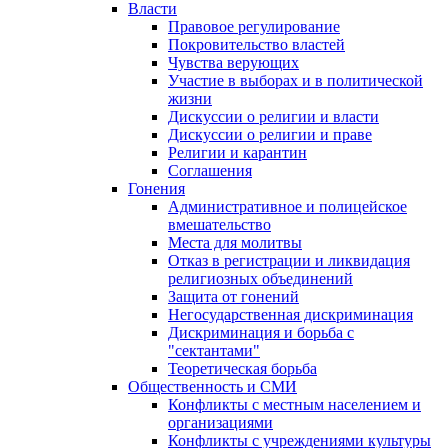
Власти
Правовое регулирование
Покровительство властей
Чувства верующих
Участие в выборах и в политической
жизни
Дискуссии о религии и власти
Дискуссии о религии и праве
Религии и карантин
Соглашения
Гонения
Административное и полицейское
вмешательство
Места для молитвы
Отказ в регистрации и ликвидация
религиозных объединений
Защита от гонений
Негосударственная дискриминация
Дискриминация и борьба с
"сектантами"
Теоретическая борьба
Общественность и СМИ
Конфликты с местным населением и
организациями
Конфликты с учреждениями культуры