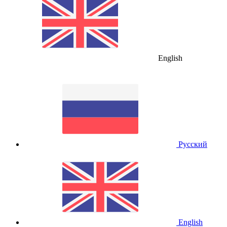
English
Русский
English