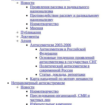
Новости
Проявления расизма и радикального
национализма
Противодействие расизму и радикальному
национализму
Нормотворчество
Мнения
Публикации
Документы
Архив
Антисемитизм 2003-2006
Антисемитизм в Российской
Федерации
Основные тенденции проявлений
антисемитизма в государствах СНГ
Политический антисемитизм в
современной России
Статьи, доклады, репортажи
Карта нападений по мотиву ненависти
Неправомерный антиэкстремизм
Новости
Нормотворчество
Преследования организаций, СМИ и
частных лиц
Избирательные кампании