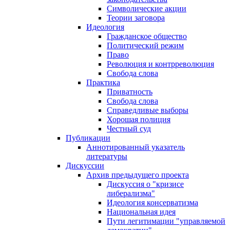
Символические акции
Теории заговора
Идеология
Гражданское общество
Политический режим
Право
Революция и контрреволюция
Свобода слова
Практика
Приватность
Свобода слова
Справедливые выборы
Хорошая полиция
Честный суд
Публикации
Аннотированный указатель
литературы
Дискуссии
Архив предыдущего проекта
Дискуссия о "кризисе
либерализма"
Идеология консерватизма
Национальная идея
Пути легитимации "управляемой