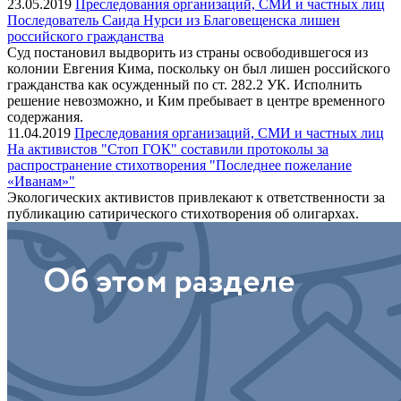
23.05.2019
Преследования организаций, СМИ и частных лиц
Последователь Саида Нурси из Благовещенска лишен
российского гражданства
Cуд постановил выдворить из страны освободившегося из
колонии Евгения Кима, поскольку он был лишен российского
гражданства как осужденный по ст. 282.2 УК. Исполнить
решение невозможно, и Ким пребывает в центре временного
содержания.
11.04.2019
Преследования организаций, СМИ и частных лиц
На активистов "Стоп ГОК" составили протоколы за
распространение стихотворения "Последнее пожелание
«Иванам»"
Экологических активистов привлекают к ответственности за
публикацию сатирического стихотворения об олигархах.