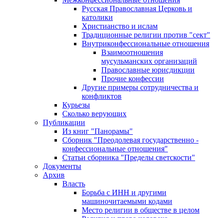
Русская Православная Церковь и
католики
Христианство и ислам
Традиционные религии против "сект"
Внутриконфессиональные отношения
Взаимоотношения
мусульманских организаций
Православные юрисдикции
Прочие конфессии
Другие примеры сотрудничества и
конфликтов
Курьезы
Сколько верующих
Публикации
Из книг "Панорамы"
Сборник "Преодолевая государственно -
конфессиональные отношения"
Статьи сборника "Пределы светскости"
Документы
Архив
Власть
Борьба с ИНН и другими
машиночитаемыми кодами
Место религии в обществе в целом