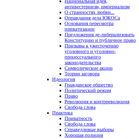
Национальная идея,
антивестернизм, империализм
О странностях любви...
Оправдания дела ЮКОСа
Основания пересмотра
приватизации
Предложения де-либерализовать
Конституцию и публичное право
Призывы к ужесточению
уголовного и уголовно-
процессуального
законодательства
Символические акции
Теории заговора
Идеология
Гражданское общество
Политический режим
Право
Революция и контрреволюция
Свобода слова
Практика
Приватность
Свобода слова
Справедливые выборы
Хорошая полиция