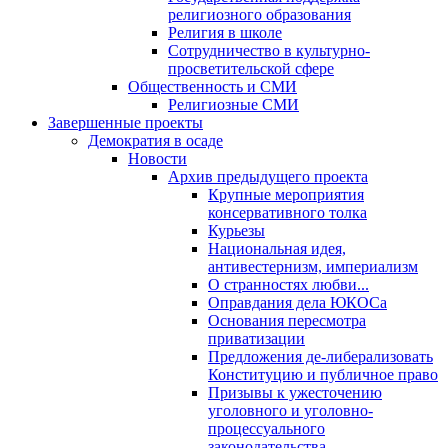
религиозного образования
Религия в школе
Сотрудничество в культурно-
просветительской сфере
Общественность и СМИ
Религиозные СМИ
Завершенные проекты
Демократия в осаде
Новости
Архив предыдущего проекта
Крупные мероприятия
консервативного толка
Курьезы
Национальная идея,
антивестернизм, империализм
О странностях любви...
Оправдания дела ЮКОСа
Основания пересмотра
приватизации
Предложения де-либерализовать
Конституцию и публичное право
Призывы к ужесточению
уголовного и уголовно-
процессуального
законодательства