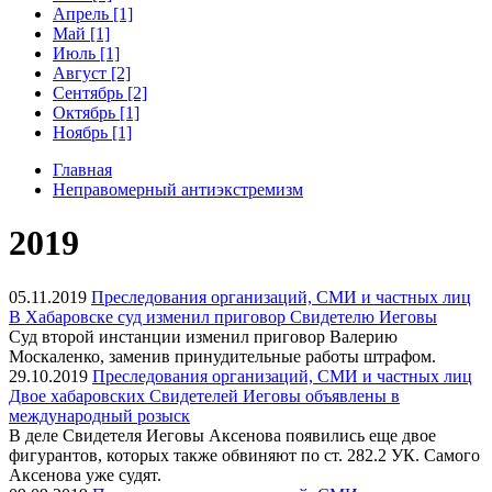
Апрель [1]
Май [1]
Июль [1]
Август [2]
Сентябрь [2]
Октябрь [1]
Ноябрь [1]
Главная
Неправомерный антиэкстремизм
2019
05.11.2019
Преследования организаций, СМИ и частных лиц
В Хабаровске суд изменил приговор Свидетелю Иеговы
Суд второй инстанции изменил приговор Валерию
Москаленко, заменив принудительные работы штрафом.
29.10.2019
Преследования организаций, СМИ и частных лиц
Двое хабаровских Свидетелей Иеговы объявлены в
международный розыск
В деле Свидетеля Иеговы Аксенова появились еще двое
фигурантов, которых также обвиняют по ст. 282.2 УК. Самого
Аксенова уже судят.