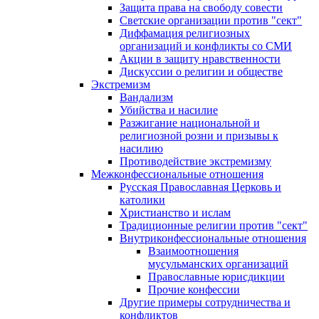
Защита права на свободу совести
Светские организации против "сект"
Диффамация религиозных
организаций и конфликты со СМИ
Акции в защиту нравственности
Дискуссии о религии и обществе
Экстремизм
Вандализм
Убийства и насилие
Разжигание национальной и
религиозной розни и призывы к
насилию
Противодействие экстремизму
Межконфессиональные отношения
Русская Православная Церковь и
католики
Христианство и ислам
Традиционные религии против "сект"
Внутриконфессиональные отношения
Взаимоотношения
мусульманских организаций
Православные юрисдикции
Прочие конфессии
Другие примеры сотрудничества и
конфликтов