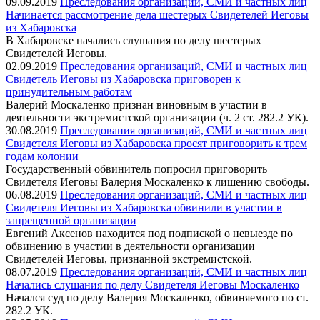
09.09.2019
Преследования организаций, СМИ и частных лиц
Начинается рассмотрение дела шестерых Свидетелей Иеговы
из Хабаровска
В Хабаровске начались слушания по делу шестерых
Свидетелей Иеговы.
02.09.2019
Преследования организаций, СМИ и частных лиц
Свидетель Иеговы из Хабаровска приговорен к
принудительным работам
Валерий Москаленко признан виновным в участии в
деятельности экстремистской организации (ч. 2 ст. 282.2 УК).
30.08.2019
Преследования организаций, СМИ и частных лиц
Свидетеля Иеговы из Хабаровска просят приговорить к трем
годам колонии
Государственный обвинитель попросил приговорить
Свидетеля Иеговы Валерия Москаленко к лишению свободы.
06.08.2019
Преследования организаций, СМИ и частных лиц
Свидетеля Иеговы из Хабаровска обвинили в участии в
запрещенной организации
Евгений Аксенов находится под подпиской о невыезде по
обвинению в участии в деятельности организации
Свидетелей Иеговы, признанной экстремистской.
08.07.2019
Преследования организаций, СМИ и частных лиц
Начались слушания по делу Свидетеля Иеговы Москаленко
Начался суд по делу Валерия Москаленко, обвиняемого по ст.
282.2 УК.