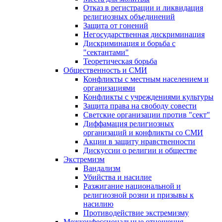
Отказ в регистрации и ликвидация
религиозных объединений
Защита от гонений
Негосударственная дискриминация
Дискриминация и борьба с
"сектантами"
Теоретическая борьба
Общественность и СМИ
Конфликты с местным населением и
организациями
Конфликты с учреждениями культуры
Защита права на свободу совести
Светские организации против "сект"
Диффамация религиозных
организаций и конфликты со СМИ
Акции в защиту нравственности
Дискуссии о религии и обществе
Экстремизм
Вандализм
Убийства и насилие
Разжигание национальной и
религиозной розни и призывы к
насилию
Противодействие экстремизму
Межконфессиональные отношения