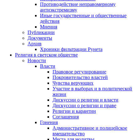
Противодействие неправомерному
антиэкстремизму
Иные государственные и общественные
действия
Мнения
Публикации
Документы
Архив
Хроники фильтрации Рунета
Религия в светском обществе
Новости
Власти
Правовое регулирование
Покровительство властей
Чувства верующих
Участие в выборах и в политической
жизни
Дискуссии о религии и власти
Дискуссии о религии и праве
Религии и карантин
Соглашения
Гонения
Административное и полицейское
вмешательство
Места для молитвы