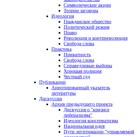
Символические акции
Теории заговора
Идеология
Гражданское общество
Политический режим
Право
Революция и контрреволюция
Свобода слова
Практика
Приватность
Свобода слова
Справедливые выборы
Хорошая полиция
Честный суд
Публикации
Аннотированный указатель
литературы
Дискуссии
Архив предыдущего проекта
Дискуссия о "кризисе
либерализма"
Идеология консерватизма
Национальная идея
Пути легитимации "управляемой