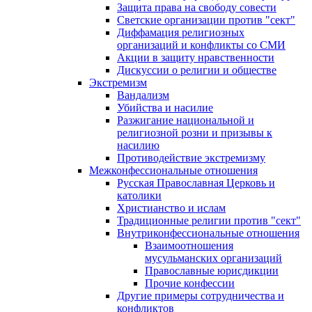
Защита права на свободу совести
Светские организации против "сект"
Диффамация религиозных
организаций и конфликты со СМИ
Акции в защиту нравственности
Дискуссии о религии и обществе
Экстремизм
Вандализм
Убийства и насилие
Разжигание национальной и
религиозной розни и призывы к
насилию
Противодействие экстремизму
Межконфессиональные отношения
Русская Православная Церковь и
католики
Христианство и ислам
Традиционные религии против "сект"
Внутриконфессиональные отношения
Взаимоотношения
мусульманских организаций
Православные юрисдикции
Прочие конфессии
Другие примеры сотрудничества и
конфликтов