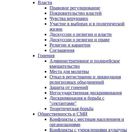
Власти
Правовое регулирование
Покровительство властей
Чувства верующих
Участие в выборах и в политической
жизни
Дискуссии о религии и власти
Дискуссии о религии и праве
Религии и карантин
Соглашения
Гонения
Административное и полицейское
вмешательство
Места для молитвы
Отказ в регистрации и ликвидация
религиозных объединений
Защита от гонений
Негосударственная дискриминация
Дискриминация и борьба с
"сектантами"
Теоретическая борьба
Общественность и СМИ
Конфликты с местным населением и
организациями
Конфликты с учреждениями культуры