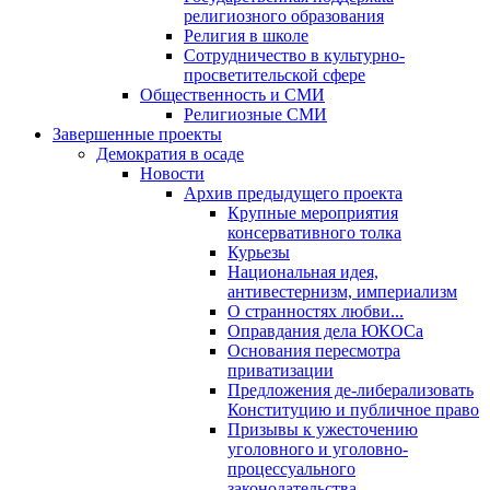
религиозного образования
Религия в школе
Сотрудничество в культурно-
просветительской сфере
Общественность и СМИ
Религиозные СМИ
Завершенные проекты
Демократия в осаде
Новости
Архив предыдущего проекта
Крупные мероприятия
консервативного толка
Курьезы
Национальная идея,
антивестернизм, империализм
О странностях любви...
Оправдания дела ЮКОСа
Основания пересмотра
приватизации
Предложения де-либерализовать
Конституцию и публичное право
Призывы к ужесточению
уголовного и уголовно-
процессуального
законодательства