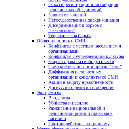
Отказ в регистрации и ликвидация
религиозных объединений
Защита от гонений
Негосударственная дискриминация
Дискриминация и борьба с
"сектантами"
Теоретическая борьба
Общественность и СМИ
Конфликты с местным населением и
организациями
Конфликты с учреждениями культуры
Защита права на свободу совести
Светские организации против "сект"
Диффамация религиозных
организаций и конфликты со СМИ
Акции в защиту нравственности
Дискуссии о религии и обществе
Экстремизм
Вандализм
Убийства и насилие
Разжигание национальной и
религиозной розни и призывы к
насилию
Противодействие экстремизму
Межконфессиональные отношения