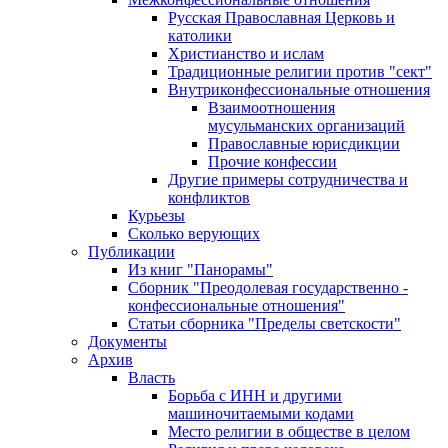
Русская Православная Церковь и
католики
Христианство и ислам
Традиционные религии против "сект"
Внутриконфессиональные отношения
Взаимоотношения
мусульманских организаций
Православные юрисдикции
Прочие конфессии
Другие примеры сотрудничества и
конфликтов
Курьезы
Сколько верующих
Публикации
Из книг "Панорамы"
Сборник "Преодолевая государственно -
конфессиональные отношения"
Статьи сборника "Пределы светскости"
Документы
Архив
Власть
Борьба с ИНН и другими
машиночитаемыми кодами
Место религии в обществе в целом