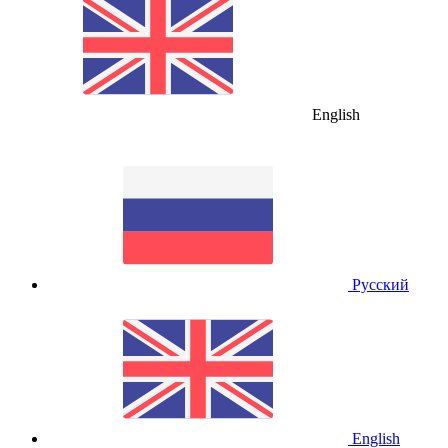
English
Русский
English