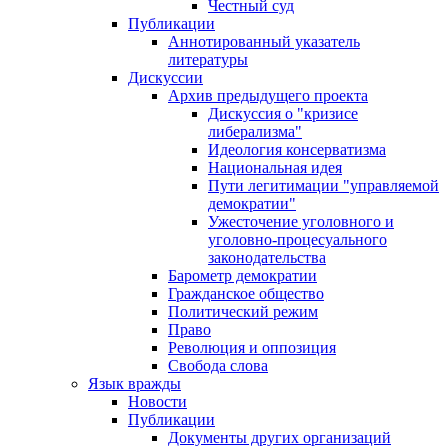
Честный суд
Публикации
Аннотированный указатель
литературы
Дискуссии
Архив предыдущего проекта
Дискуссия о "кризисе
либерализма"
Идеология консерватизма
Национальная идея
Пути легитимации "управляемой
демократии"
Ужесточение уголовного и
уголовно-процесуального
законодательства
Барометр демократии
Гражданское общество
Политический режим
Право
Революция и оппозиция
Свобода слова
Язык вражды
Новости
Публикации
Документы других организаций