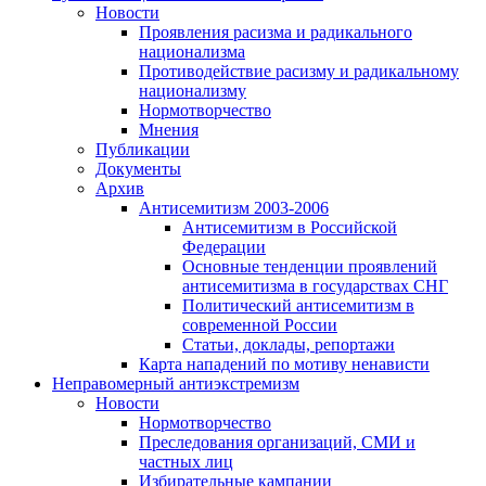
Новости
Проявления расизма и радикального
национализма
Противодействие расизму и радикальному
национализму
Нормотворчество
Мнения
Публикации
Документы
Архив
Антисемитизм 2003-2006
Антисемитизм в Российской
Федерации
Основные тенденции проявлений
антисемитизма в государствах СНГ
Политический антисемитизм в
современной России
Статьи, доклады, репортажи
Карта нападений по мотиву ненависти
Неправомерный антиэкстремизм
Новости
Нормотворчество
Преследования организаций, СМИ и
частных лиц
Избирательные кампании