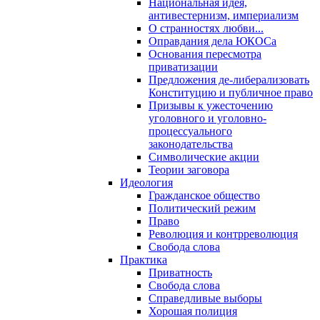
Национальная идея,
антивестернизм, империализм
О странностях любви...
Оправдания дела ЮКОСа
Основания пересмотра
приватизации
Предложения де-либерализовать
Конституцию и публичное право
Призывы к ужесточению
уголовного и уголовно-
процессуального
законодательства
Символические акции
Теории заговора
Идеология
Гражданское общество
Политический режим
Право
Революция и контрреволюция
Свобода слова
Практика
Приватность
Свобода слова
Справедливые выборы
Хорошая полиция