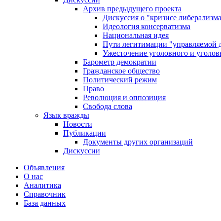
Архив предыдущего проекта
Дискуссия о "кризисе либерализм
Идеология консерватизма
Национальная идея
Пути легитимации "управляемой 
Ужесточение уголовного и уголов
Барометр демократии
Гражданское общество
Политический режим
Право
Революция и оппозиция
Свобода слова
Язык вражды
Новости
Публикации
Документы других организаций
Дискуссии
Объявления
О нас
Аналитика
Справочник
База данных