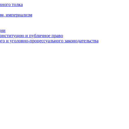
вного толка
зм, империализм
ции
Конституцию и публичное право
о и уголовно-процессуального законодательства