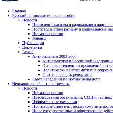
Главная
Русский национализм и ксенофобия
Новости
Проявления расизма и радикального национа
Противодействие расизму и радикальному на
Нормотворчество
Мнения
Публикации
Документы
Архив
Антисемитизм 2003-2006
Антисемитизм в Российской Федерации
Основные тенденции проявлений антис
Политический антисемитизм в совреме
Статьи, доклады, репортажи
Карта нападений по мотиву ненависти
Неправомерный антиэкстремизм
Новости
Нормотворчество
Преследования организаций, СМИ и частных
Избирательные кампании
Противодействие неправомерному антиэкстр
Иные государственные и общественные дейст