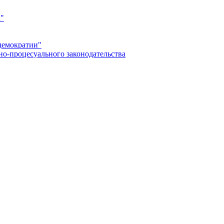
а"
демократии"
но-процесуального законодательства