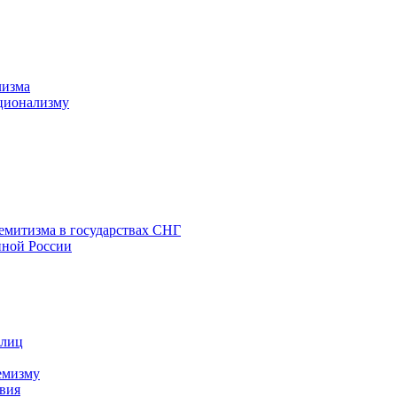
лизма
ционализму
емитизма в государствах СНГ
нной России
 лиц
емизму
вия