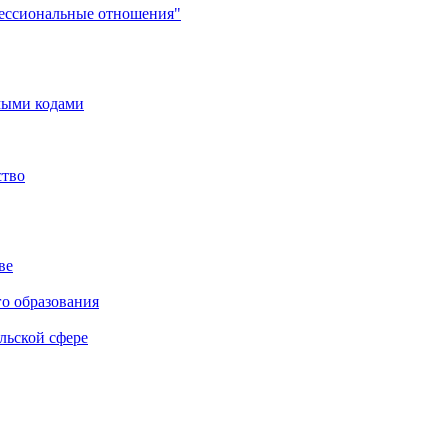
фессиональные отношения"
мыми кодами
ство
ве
го образования
льской сфере