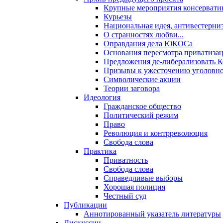
Крупные мероприятия консервати
Курьезы
Национальная идея, антивестерни
О странностях любви...
Оправдания дела ЮКОСа
Основания пересмотра приватиза
Предложения де-либерализовать 
Призывы к ужесточению уголовног
Символические акции
Теории заговора
Идеология
Гражданское общество
Политический режим
Право
Революция и контрреволюция
Свобода слова
Практика
Приватность
Свобода слова
Справедливые выборы
Хорошая полиция
Честный суд
Публикации
Аннотированный указатель литературы
Дискуссии