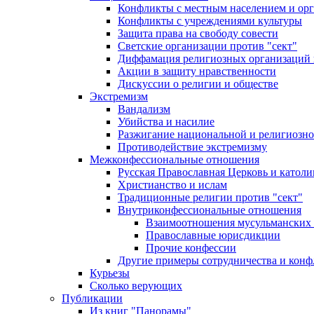
Конфликты с местным населением и ор
Конфликты с учреждениями культуры
Защита права на свободу совести
Светские организации против "сект"
Диффамация религиозных организаций
Акции в защиту нравственности
Дискуссии о религии и обществе
Экстремизм
Вандализм
Убийства и насилие
Разжигание национальной и религиозно
Противодействие экстремизму
Межконфессиональные отношения
Русская Православная Церковь и католи
Христианство и ислам
Традиционные религии против "сект"
Внутриконфессиональные отношения
Взаимоотношения мусульманских 
Православные юрисдикции
Прочие конфессии
Другие примеры сотрудничества и конф
Курьезы
Сколько верующих
Публикации
Из книг "Панорамы"