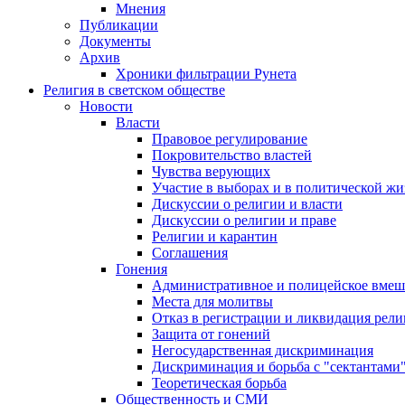
Мнения
Публикации
Документы
Архив
Хроники фильтрации Рунета
Религия в светском обществе
Новости
Власти
Правовое регулирование
Покровительство властей
Чувства верующих
Участие в выборах и в политической ж
Дискуссии о религии и власти
Дискуссии о религии и праве
Религии и карантин
Соглашения
Гонения
Административное и полицейское вмеш
Места для молитвы
Отказ в регистрации и ликвидация рел
Защита от гонений
Негосударственная дискриминация
Дискриминация и борьба с "сектантами
Теоретическая борьба
Общественность и СМИ