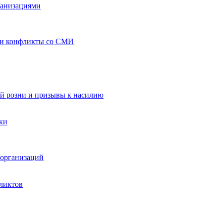
ганизациями
 и конфликты со СМИ
й розни и призывы к насилию
ки
организаций
ликтов