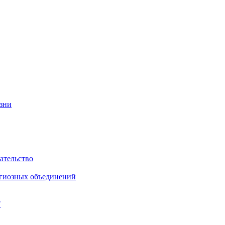
изни
ательство
игиозных объединений
"