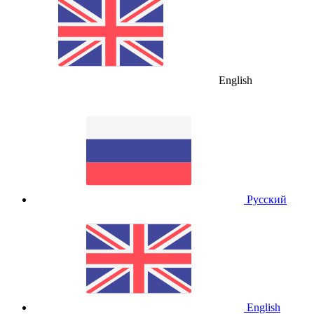
English
Русский
English