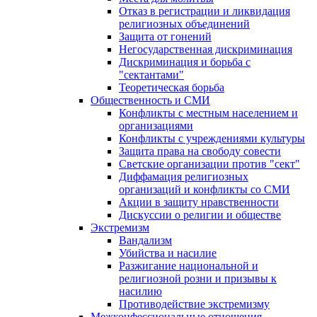
Отказ в регистрации и ликвидация
религиозных объединений
Защита от гонений
Негосударственная дискриминация
Дискриминация и борьба с
"сектантами"
Теоретическая борьба
Общественность и СМИ
Конфликты с местным населением и
организациями
Конфликты с учреждениями культуры
Защита права на свободу совести
Светские организации против "сект"
Диффамация религиозных
организаций и конфликты со СМИ
Акции в защиту нравственности
Дискуссии о религии и обществе
Экстремизм
Вандализм
Убийства и насилие
Разжигание национальной и
религиозной розни и призывы к
насилию
Противодействие экстремизму
Межконфессиональные отношения