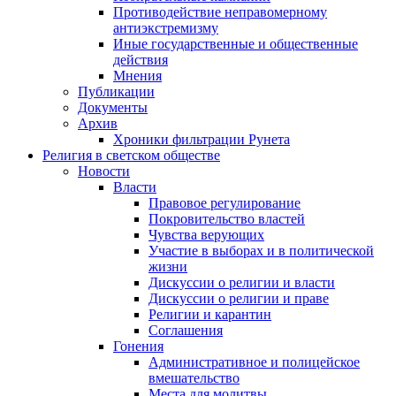
Противодействие неправомерному
антиэкстремизму
Иные государственные и общественные
действия
Мнения
Публикации
Документы
Архив
Хроники фильтрации Рунета
Религия в светском обществе
Новости
Власти
Правовое регулирование
Покровительство властей
Чувства верующих
Участие в выборах и в политической
жизни
Дискуссии о религии и власти
Дискуссии о религии и праве
Религии и карантин
Соглашения
Гонения
Административное и полицейское
вмешательство
Места для молитвы