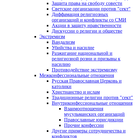
Защита права на свободу совести
Светские организации против "сект"
Диффамация религиозных
организаций и конфликты со СМИ
Акции в защиту нравственности
Дискуссии о религии и обществе
Экстремизм
Вандализм
Убийства и насилие
Разжигание национальной и
религиозной розни и призывы к
насилию
Противодействие экстремизму
Межконфессиональные отношения
Русская Православная Церковь и
католики
Христианство и ислам
Традиционные религии против "сект"
Внутриконфессиональные отношения
Взаимоотношения
мусульманских организаций
Православные юрисдикции
Прочие конфессии
Другие примеры сотрудничества и
конфликтов