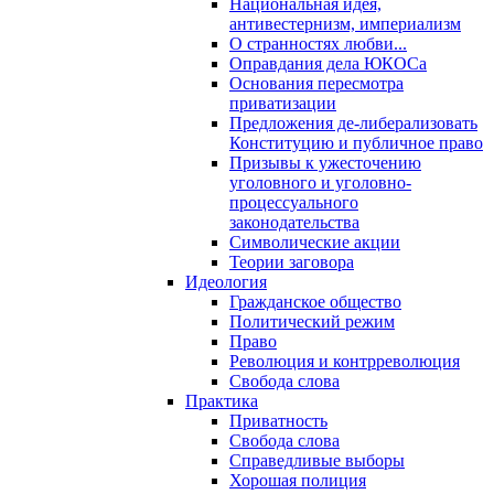
Национальная идея,
антивестернизм, империализм
О странностях любви...
Оправдания дела ЮКОСа
Основания пересмотра
приватизации
Предложения де-либерализовать
Конституцию и публичное право
Призывы к ужесточению
уголовного и уголовно-
процессуального
законодательства
Символические акции
Теории заговора
Идеология
Гражданское общество
Политический режим
Право
Революция и контрреволюция
Свобода слова
Практика
Приватность
Свобода слова
Справедливые выборы
Хорошая полиция