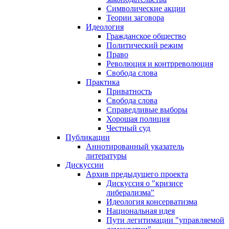
Символические акции
Теории заговора
Идеология
Гражданское общество
Политический режим
Право
Революция и контрреволюция
Свобода слова
Практика
Приватность
Свобода слова
Справедливые выборы
Хорошая полиция
Честный суд
Публикации
Аннотированный указатель
литературы
Дискуссии
Архив предыдущего проекта
Дискуссия о "кризисе
либерализма"
Идеология консерватизма
Национальная идея
Пути легитимации "управляемой