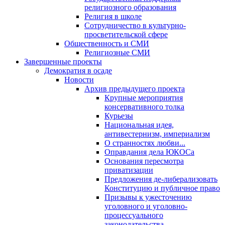
религиозного образования
Религия в школе
Сотрудничество в культурно-
просветительской сфере
Общественность и СМИ
Религиозные СМИ
Завершенные проекты
Демократия в осаде
Новости
Архив предыдущего проекта
Крупные мероприятия
консервативного толка
Курьезы
Национальная идея,
антивестернизм, империализм
О странностях любви...
Оправдания дела ЮКОСа
Основания пересмотра
приватизации
Предложения де-либерализовать
Конституцию и публичное право
Призывы к ужесточению
уголовного и уголовно-
процессуального
законодательства