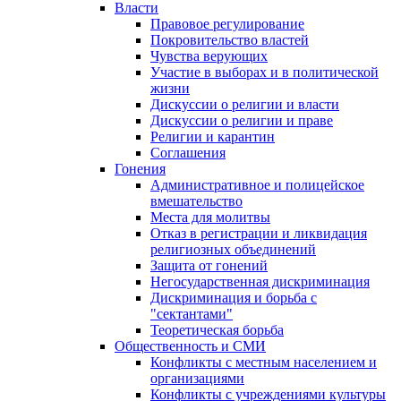
Власти
Правовое регулирование
Покровительство властей
Чувства верующих
Участие в выборах и в политической
жизни
Дискуссии о религии и власти
Дискуссии о религии и праве
Религии и карантин
Соглашения
Гонения
Административное и полицейское
вмешательство
Места для молитвы
Отказ в регистрации и ликвидация
религиозных объединений
Защита от гонений
Негосударственная дискриминация
Дискриминация и борьба с
"сектантами"
Теоретическая борьба
Общественность и СМИ
Конфликты с местным населением и
организациями
Конфликты с учреждениями культуры