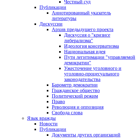
Честный суд
Публикации
Аннотированный указатель
литературы
Дискуссии
Архив предыдущего проекта
Дискуссия о "кризисе
либерализма"
Идеология консерватизма
Национальная идея
Пути легитимации "управляемой
демократии"
Ужесточение уголовного и
уголовно-процесуального
законодательства
Барометр демократии
Гражданское общество
Политический режим
Право
Революция и оппозиция
Свобода слова
Язык вражды
Новости
Публикации
Документы других организаций