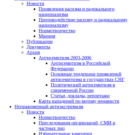
Новости
Проявления расизма и радикального
национализма
Противодействие расизму и радикальному
национализму
Нормотворчество
Мнения
Публикации
Документы
Архив
Антисемитизм 2003-2006
Антисемитизм в Российской
Федерации
Основные тенденции проявлений
антисемитизма в государствах СНГ
Политический антисемитизм в
современной России
Статьи, доклады, репортажи
Карта нападений по мотиву ненависти
Неправомерный антиэкстремизм
Новости
Нормотворчество
Преследования организаций, СМИ и
частных лиц
Избирательные кампании