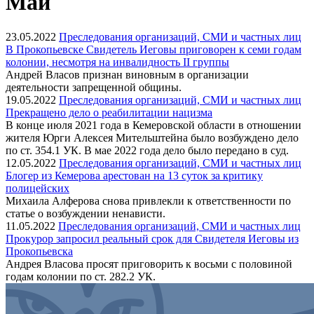
Май
23.05.2022
Преследования организаций, СМИ и частных лиц
В Прокопьевске Свидетель Иеговы приговорен к семи годам
колонии, несмотря на инвалидность II группы
Андрей Власов признан виновным в организации
деятельности запрещенной общины.
19.05.2022
Преследования организаций, СМИ и частных лиц
Прекращено дело о реабилитации нацизма
В конце июля 2021 года в Кемеровской области в отношении
жителя Юрги Алексея Мительштейна было возбуждено дело
по ст. 354.1 УК. В мае 2022 года дело было передано в суд.
12.05.2022
Преследования организаций, СМИ и частных лиц
Блогер из Кемерова арестован на 13 суток за критику
полицейских
Михаила Алферова снова привлекли к ответственности по
статье о возбуждении ненависти.
11.05.2022
Преследования организаций, СМИ и частных лиц
Прокурор запросил реальный срок для Свидетеля Иеговы из
Прокопьевска
Андрея Власова просят приговорить к восьми с половиной
годам колонии по ст. 282.2 УК.