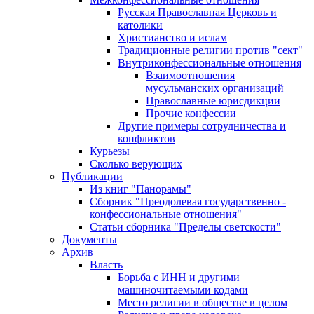
Русская Православная Церковь и
католики
Христианство и ислам
Традиционные религии против "сект"
Внутриконфессиональные отношения
Взаимоотношения
мусульманских организаций
Православные юрисдикции
Прочие конфессии
Другие примеры сотрудничества и
конфликтов
Курьезы
Сколько верующих
Публикации
Из книг "Панорамы"
Сборник "Преодолевая государственно -
конфессиональные отношения"
Статьи сборника "Пределы светскости"
Документы
Архив
Власть
Борьба с ИНН и другими
машиночитаемыми кодами
Место религии в обществе в целом