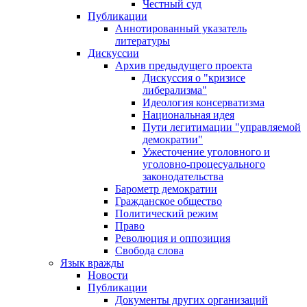
Честный суд
Публикации
Аннотированный указатель
литературы
Дискуссии
Архив предыдущего проекта
Дискуссия о "кризисе
либерализма"
Идеология консерватизма
Национальная идея
Пути легитимации "управляемой
демократии"
Ужесточение уголовного и
уголовно-процесуального
законодательства
Барометр демократии
Гражданское общество
Политический режим
Право
Революция и оппозиция
Свобода слова
Язык вражды
Новости
Публикации
Документы других организаций