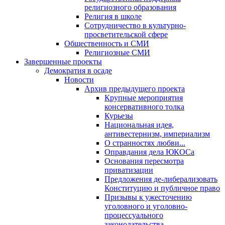
религиозного образования
Религия в школе
Сотрудничество в культурно-
просветительской сфере
Общественность и СМИ
Религиозные СМИ
Завершенные проекты
Демократия в осаде
Новости
Архив предыдущего проекта
Крупные мероприятия
консервативного толка
Курьезы
Национальная идея,
антивестернизм, империализм
О странностях любви...
Оправдания дела ЮКОСа
Основания пересмотра
приватизации
Предложения де-либерализовать
Конституцию и публичное право
Призывы к ужесточению
уголовного и уголовно-
процессуального
законодательства