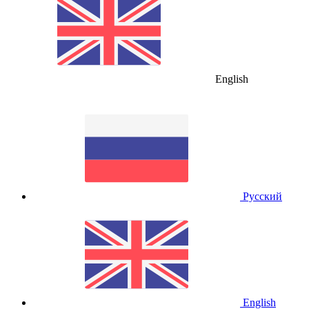
English
Русский
English