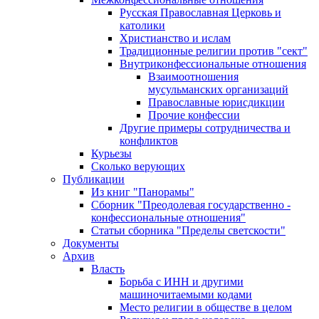
Русская Православная Церковь и
католики
Христианство и ислам
Традиционные религии против "сект"
Внутриконфессиональные отношения
Взаимоотношения
мусульманских организаций
Православные юрисдикции
Прочие конфессии
Другие примеры сотрудничества и
конфликтов
Курьезы
Сколько верующих
Публикации
Из книг "Панорамы"
Сборник "Преодолевая государственно -
конфессиональные отношения"
Статьи сборника "Пределы светскости"
Документы
Архив
Власть
Борьба с ИНН и другими
машиночитаемыми кодами
Место религии в обществе в целом