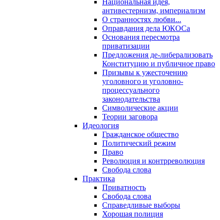
Национальная идея,
антивестернизм, империализм
О странностях любви...
Оправдания дела ЮКОСа
Основания пересмотра
приватизации
Предложения де-либерализовать
Конституцию и публичное право
Призывы к ужесточению
уголовного и уголовно-
процессуального
законодательства
Символические акции
Теории заговора
Идеология
Гражданское общество
Политический режим
Право
Революция и контрреволюция
Свобода слова
Практика
Приватность
Свобода слова
Справедливые выборы
Хорошая полиция