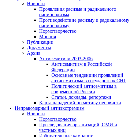
Новости
Проявления расизма и радикального
национализма
Противодействие расизму и радикальному
национализму
Нормотворчество
Мнения
Публикации
Документы
Архив
Антисемитизм 2003-2006
Антисемитизм в Российской
Федерации
Основные тенденции проявлений
антисемитизма в государствах СНГ
Политический антисемитизм в
современной России
Статьи, доклады, репортажи
Карта нападений по мотиву ненависти
Неправомерный антиэкстремизм
Новости
Нормотворчество
Преследования организаций, СМИ и
частных лиц
Избирательные кампании