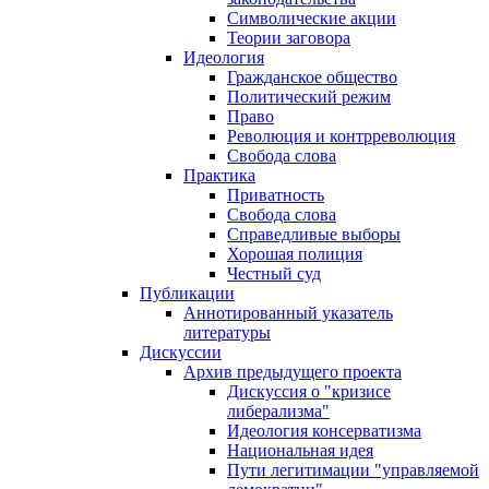
Символические акции
Теории заговора
Идеология
Гражданское общество
Политический режим
Право
Революция и контрреволюция
Свобода слова
Практика
Приватность
Свобода слова
Справедливые выборы
Хорошая полиция
Честный суд
Публикации
Аннотированный указатель
литературы
Дискуссии
Архив предыдущего проекта
Дискуссия о "кризисе
либерализма"
Идеология консерватизма
Национальная идея
Пути легитимации "управляемой