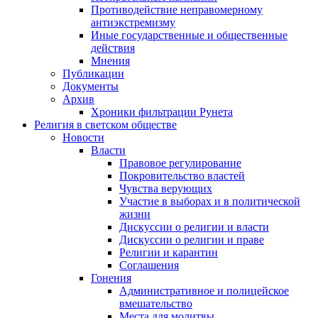
Противодействие неправомерному
антиэкстремизму
Иные государственные и общественные
действия
Мнения
Публикации
Документы
Архив
Хроники фильтрации Рунета
Религия в светском обществе
Новости
Власти
Правовое регулирование
Покровительство властей
Чувства верующих
Участие в выборах и в политической
жизни
Дискуссии о религии и власти
Дискуссии о религии и праве
Религии и карантин
Соглашения
Гонения
Административное и полицейское
вмешательство
Места для молитвы