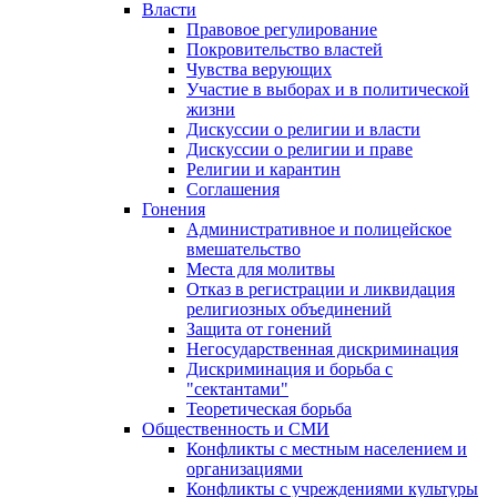
Власти
Правовое регулирование
Покровительство властей
Чувства верующих
Участие в выборах и в политической
жизни
Дискуссии о религии и власти
Дискуссии о религии и праве
Религии и карантин
Соглашения
Гонения
Административное и полицейское
вмешательство
Места для молитвы
Отказ в регистрации и ликвидация
религиозных объединений
Защита от гонений
Негосударственная дискриминация
Дискриминация и борьба с
"сектантами"
Теоретическая борьба
Общественность и СМИ
Конфликты с местным населением и
организациями
Конфликты с учреждениями культуры