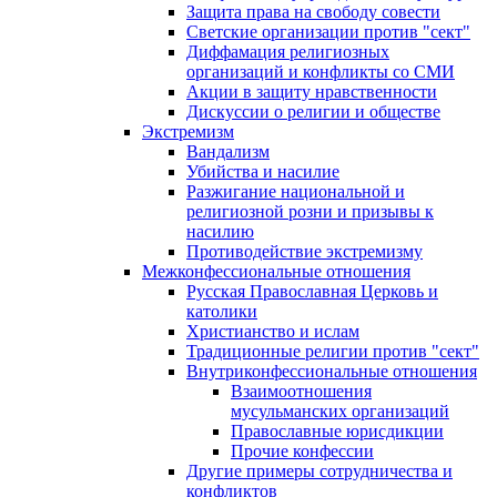
Защита права на свободу совести
Светские организации против "сект"
Диффамация религиозных
организаций и конфликты со СМИ
Акции в защиту нравственности
Дискуссии о религии и обществе
Экстремизм
Вандализм
Убийства и насилие
Разжигание национальной и
религиозной розни и призывы к
насилию
Противодействие экстремизму
Межконфессиональные отношения
Русская Православная Церковь и
католики
Христианство и ислам
Традиционные религии против "сект"
Внутриконфессиональные отношения
Взаимоотношения
мусульманских организаций
Православные юрисдикции
Прочие конфессии
Другие примеры сотрудничества и
конфликтов