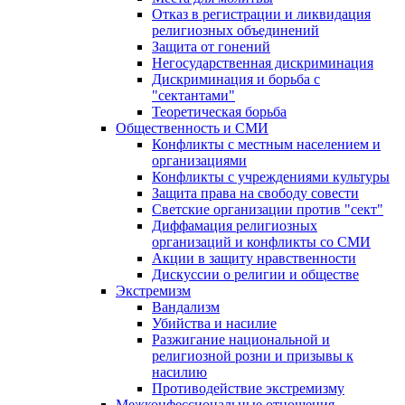
Отказ в регистрации и ликвидация
религиозных объединений
Защита от гонений
Негосударственная дискриминация
Дискриминация и борьба с
"сектантами"
Теоретическая борьба
Общественность и СМИ
Конфликты с местным населением и
организациями
Конфликты с учреждениями культуры
Защита права на свободу совести
Светские организации против "сект"
Диффамация религиозных
организаций и конфликты со СМИ
Акции в защиту нравственности
Дискуссии о религии и обществе
Экстремизм
Вандализм
Убийства и насилие
Разжигание национальной и
религиозной розни и призывы к
насилию
Противодействие экстремизму
Межконфессиональные отношения