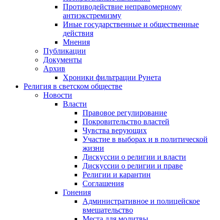
Противодействие неправомерному
антиэкстремизму
Иные государственные и общественные
действия
Мнения
Публикации
Документы
Архив
Хроники фильтрации Рунета
Религия в светском обществе
Новости
Власти
Правовое регулирование
Покровительство властей
Чувства верующих
Участие в выборах и в политической
жизни
Дискуссии о религии и власти
Дискуссии о религии и праве
Религии и карантин
Соглашения
Гонения
Административное и полицейское
вмешательство
Места для молитвы