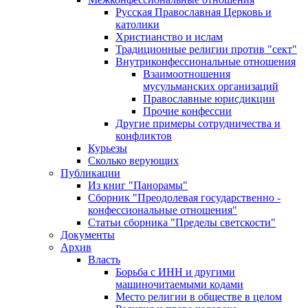
Русская Православная Церковь и
католики
Христианство и ислам
Традиционные религии против "сект"
Внутриконфессиональные отношения
Взаимоотношения
мусульманских организаций
Православные юрисдикции
Прочие конфессии
Другие примеры сотрудничества и
конфликтов
Курьезы
Сколько верующих
Публикации
Из книг "Панорамы"
Сборник "Преодолевая государственно -
конфессиональные отношения"
Статьи сборника "Пределы светскости"
Документы
Архив
Власть
Борьба с ИНН и другими
машиночитаемыми кодами
Место религии в обществе в целом