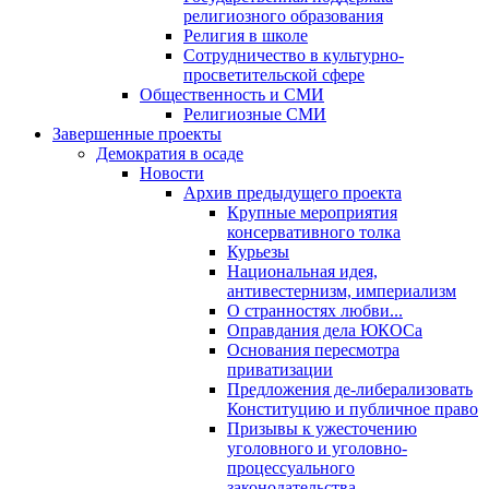
религиозного образования
Религия в школе
Сотрудничество в культурно-
просветительской сфере
Общественность и СМИ
Религиозные СМИ
Завершенные проекты
Демократия в осаде
Новости
Архив предыдущего проекта
Крупные мероприятия
консервативного толка
Курьезы
Национальная идея,
антивестернизм, империализм
О странностях любви...
Оправдания дела ЮКОСа
Основания пересмотра
приватизации
Предложения де-либерализовать
Конституцию и публичное право
Призывы к ужесточению
уголовного и уголовно-
процессуального
законодательства