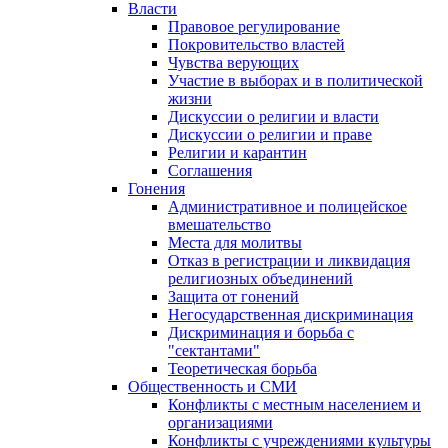
Власти
Правовое регулирование
Покровительство властей
Чувства верующих
Участие в выборах и в политической
жизни
Дискуссии о религии и власти
Дискуссии о религии и праве
Религии и карантин
Соглашения
Гонения
Административное и полицейское
вмешательство
Места для молитвы
Отказ в регистрации и ликвидация
религиозных объединений
Защита от гонений
Негосударственная дискриминация
Дискриминация и борьба с
"сектантами"
Теоретическая борьба
Общественность и СМИ
Конфликты с местным населением и
организациями
Конфликты с учреждениями культуры