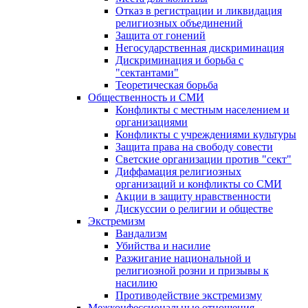
Отказ в регистрации и ликвидация
религиозных объединений
Защита от гонений
Негосударственная дискриминация
Дискриминация и борьба с
"сектантами"
Теоретическая борьба
Общественность и СМИ
Конфликты с местным населением и
организациями
Конфликты с учреждениями культуры
Защита права на свободу совести
Светские организации против "сект"
Диффамация религиозных
организаций и конфликты со СМИ
Акции в защиту нравственности
Дискуссии о религии и обществе
Экстремизм
Вандализм
Убийства и насилие
Разжигание национальной и
религиозной розни и призывы к
насилию
Противодействие экстремизму
Межконфессиональные отношения