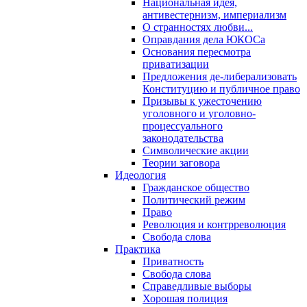
Национальная идея,
антивестернизм, империализм
О странностях любви...
Оправдания дела ЮКОСа
Основания пересмотра
приватизации
Предложения де-либерализовать
Конституцию и публичное право
Призывы к ужесточению
уголовного и уголовно-
процессуального
законодательства
Символические акции
Теории заговора
Идеология
Гражданское общество
Политический режим
Право
Революция и контрреволюция
Свобода слова
Практика
Приватность
Свобода слова
Справедливые выборы
Хорошая полиция