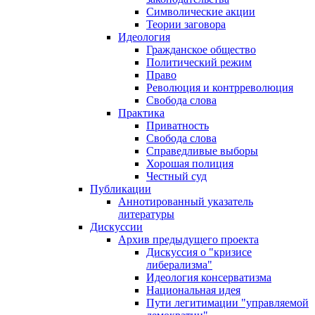
Символические акции
Теории заговора
Идеология
Гражданское общество
Политический режим
Право
Революция и контрреволюция
Свобода слова
Практика
Приватность
Свобода слова
Справедливые выборы
Хорошая полиция
Честный суд
Публикации
Аннотированный указатель
литературы
Дискуссии
Архив предыдущего проекта
Дискуссия о "кризисе
либерализма"
Идеология консерватизма
Национальная идея
Пути легитимации "управляемой