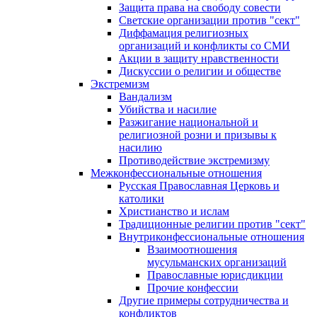
Защита права на свободу совести
Светские организации против "сект"
Диффамация религиозных
организаций и конфликты со СМИ
Акции в защиту нравственности
Дискуссии о религии и обществе
Экстремизм
Вандализм
Убийства и насилие
Разжигание национальной и
религиозной розни и призывы к
насилию
Противодействие экстремизму
Межконфессиональные отношения
Русская Православная Церковь и
католики
Христианство и ислам
Традиционные религии против "сект"
Внутриконфессиональные отношения
Взаимоотношения
мусульманских организаций
Православные юрисдикции
Прочие конфессии
Другие примеры сотрудничества и
конфликтов