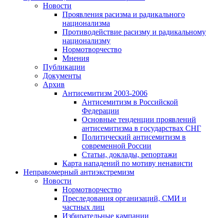
Новости
Проявления расизма и радикального
национализма
Противодействие расизму и радикальному
национализму
Нормотворчество
Мнения
Публикации
Документы
Архив
Антисемитизм 2003-2006
Антисемитизм в Российской
Федерации
Основные тенденции проявлений
антисемитизма в государствах СНГ
Политический антисемитизм в
современной России
Статьи, доклады, репортажи
Карта нападений по мотиву ненависти
Неправомерный антиэкстремизм
Новости
Нормотворчество
Преследования организаций, СМИ и
частных лиц
Избирательные кампании