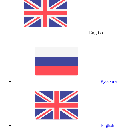
English
Русский
English