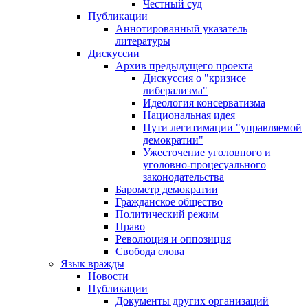
Честный суд
Публикации
Аннотированный указатель
литературы
Дискуссии
Архив предыдущего проекта
Дискуссия о "кризисе
либерализма"
Идеология консерватизма
Национальная идея
Пути легитимации "управляемой
демократии"
Ужесточение уголовного и
уголовно-процесуального
законодательства
Барометр демократии
Гражданское общество
Политический режим
Право
Революция и оппозиция
Свобода слова
Язык вражды
Новости
Публикации
Документы других организаций