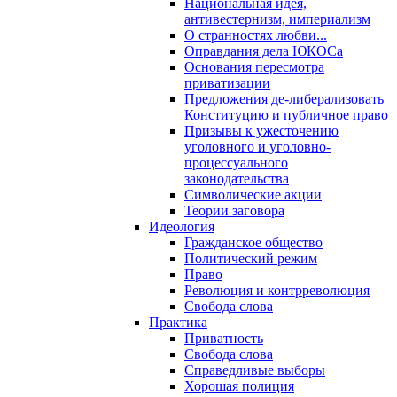
Национальная идея,
антивестернизм, империализм
О странностях любви...
Оправдания дела ЮКОСа
Основания пересмотра
приватизации
Предложения де-либерализовать
Конституцию и публичное право
Призывы к ужесточению
уголовного и уголовно-
процессуального
законодательства
Символические акции
Теории заговора
Идеология
Гражданское общество
Политический режим
Право
Революция и контрреволюция
Свобода слова
Практика
Приватность
Свобода слова
Справедливые выборы
Хорошая полиция