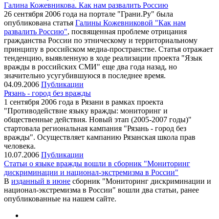
Галина Кожевникова. Как нам развалить Россию
26 сентября 2006 года на портале "Грани.Ру" была
опубликована статья
Галины Кожевниковой "Как нам
развалить Россию"
, посвященная проблеме отрицания
гражданства России по этническому и территориальному
принципу в российском медиа-пространстве. Статья отражает
тенденцию, выявленную в ходе реализации проекта "Язык
вражды в российских СМИ" еще два года назад, но
значительно усугубившуюся в последнее время.
04.09.2006
Публикации
Рязань - город без вражды
1 сентября 2006 года в Рязани в рамках проекта
"Противодействие языку вражды: мониторинг и
общественные действия. Новый этап (2005-2007 годы)"
стартовала региональная кампания "Рязань - город без
вражды". Осуществляет кампанию Рязанская школа прав
человека.
10.07.2006
Публикации
Статьи о языке вражды вошли в сборник "Мониторинг
дискриминации и национал-экстремизма в России"
В
изданный в июне
сборник "Мониторинг дискриминации и
национал-экстремизма в России" вошли два статьи, ранее
опубликованные на нашем сайте.