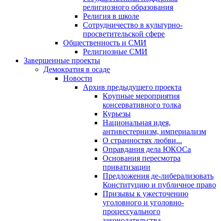
религиозного образования
Религия в школе
Сотрудничество в культурно-
просветительской сфере
Общественность и СМИ
Религиозные СМИ
Завершенные проекты
Демократия в осаде
Новости
Архив предыдущего проекта
Крупные мероприятия
консервативного толка
Курьезы
Национальная идея,
антивестернизм, империализм
О странностях любви...
Оправдания дела ЮКОСа
Основания пересмотра
приватизации
Предложения де-либерализовать
Конституцию и публичное право
Призывы к ужесточению
уголовного и уголовно-
процессуального
законодательства