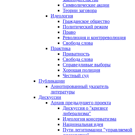
Символические акции
Теории заговора
Идеология
Гражданское общество
Политический режим
Право
Революция и контрреволюция
Свобода слова
Практика
Приватность
Свобода слова
Справедливые выборы
Хорошая полиция
Честный суд
Публикации
Аннотированный указатель
литературы
Дискуссии
Архив предыдущего проекта
Дискуссия о "кризисе
либерализма"
Идеология консерватизма
Национальная идея
Пути легитимации "управляемой