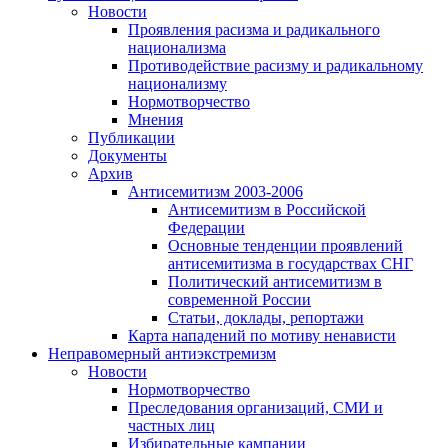
Новости
Проявления расизма и радикального
национализма
Противодействие расизму и радикальному
национализму
Нормотворчество
Мнения
Публикации
Документы
Архив
Антисемитизм 2003-2006
Антисемитизм в Российской
Федерации
Основные тенденции проявлений
антисемитизма в государствах СНГ
Политический антисемитизм в
современной России
Статьи, доклады, репортажи
Карта нападений по мотиву ненависти
Неправомерный антиэкстремизм
Новости
Нормотворчество
Преследования организаций, СМИ и
частных лиц
Избирательные кампании