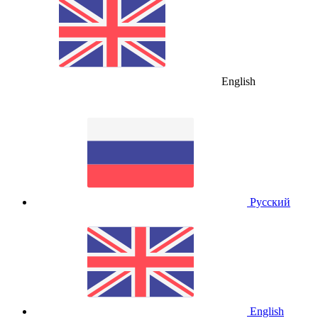
English
Русский
English