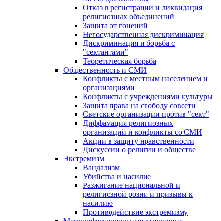
Отказ в регистрации и ликвидация
религиозных объединений
Защита от гонений
Негосударственная дискриминация
Дискриминация и борьба с
"сектантами"
Теоретическая борьба
Общественность и СМИ
Конфликты с местным населением и
организациями
Конфликты с учреждениями культуры
Защита права на свободу совести
Светские организации против "сект"
Диффамация религиозных
организаций и конфликты со СМИ
Акции в защиту нравственности
Дискуссии о религии и обществе
Экстремизм
Вандализм
Убийства и насилие
Разжигание национальной и
религиозной розни и призывы к
насилию
Противодействие экстремизму
Межконфессиональные отношения