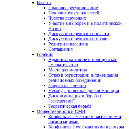
Власти
Правовое регулирование
Покровительство властей
Чувства верующих
Участие в выборах и в политической
жизни
Дискуссии о религии и власти
Дискуссии о религии и праве
Религии и карантин
Соглашения
Гонения
Административное и полицейское
вмешательство
Места для молитвы
Отказ в регистрации и ликвидация
религиозных объединений
Защита от гонений
Негосударственная дискриминация
Дискриминация и борьба с
"сектантами"
Теоретическая борьба
Общественность и СМИ
Конфликты с местным населением и
организациями
Конфликты с учреждениями культуры