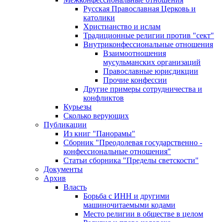
Русская Православная Церковь и
католики
Христианство и ислам
Традиционные религии против "сект"
Внутриконфессиональные отношения
Взаимоотношения
мусульманских организаций
Православные юрисдикции
Прочие конфессии
Другие примеры сотрудничества и
конфликтов
Курьезы
Сколько верующих
Публикации
Из книг "Панорамы"
Сборник "Преодолевая государственно -
конфессиональные отношения"
Статьи сборника "Пределы светскости"
Документы
Архив
Власть
Борьба с ИНН и другими
машиночитаемыми кодами
Место религии в обществе в целом