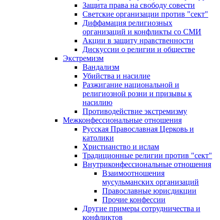
Защита права на свободу совести
Светские организации против "сект"
Диффамация религиозных
организаций и конфликты со СМИ
Акции в защиту нравственности
Дискуссии о религии и обществе
Экстремизм
Вандализм
Убийства и насилие
Разжигание национальной и
религиозной розни и призывы к
насилию
Противодействие экстремизму
Межконфессиональные отношения
Русская Православная Церковь и
католики
Христианство и ислам
Традиционные религии против "сект"
Внутриконфессиональные отношения
Взаимоотношения
мусульманских организаций
Православные юрисдикции
Прочие конфессии
Другие примеры сотрудничества и
конфликтов