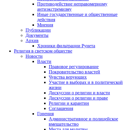
Противодействие неправомерному
антиэкстремизму
Иные государственные и общественные
действия
Мнения
Публикации
Документы
Архив
Хроники фильтрации Рунета
Религия в светском обществе
Новости
Власти
Правовое регулирование
Покровительство властей
Чувства верующих
Участие в выборах и в политической
жизни
Дискуссии о религии и власти
Дискуссии о религии и праве
Религии и карантин
Соглашения
Гонения
Административное и полицейское
вмешательство
Места для молитвы