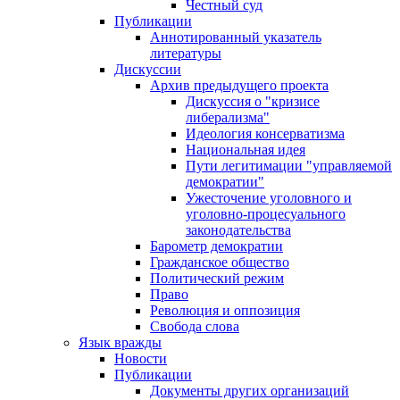
Честный суд
Публикации
Аннотированный указатель
литературы
Дискуссии
Архив предыдущего проекта
Дискуссия о "кризисе
либерализма"
Идеология консерватизма
Национальная идея
Пути легитимации "управляемой
демократии"
Ужесточение уголовного и
уголовно-процесуального
законодательства
Барометр демократии
Гражданское общество
Политический режим
Право
Революция и оппозиция
Свобода слова
Язык вражды
Новости
Публикации
Документы других организаций