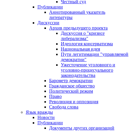
Честный суд
Публикации
Аннотированный указатель
литературы
Дискуссии
Архив предыдущего проекта
Дискуссия о "кризисе
либерализма"
Идеология консерватизма
Национальная идея
Пути легитимации "управляемой
демократии"
Ужесточение уголовного и
уголовно-процесуального
законодательства
Барометр демократии
Гражданское общество
Политический режим
Право
Революция и оппозиция
Свобода слова
Язык вражды
Новости
Публикации
Документы других организаций