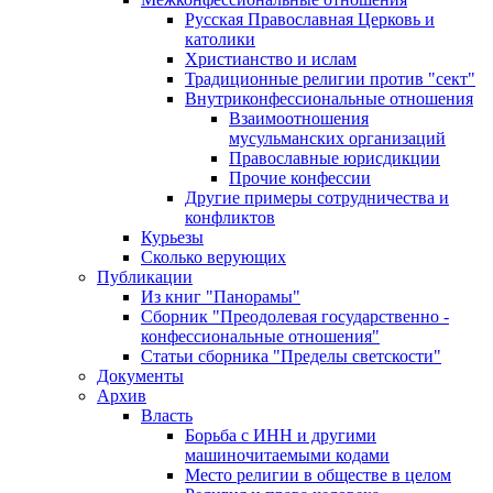
Русская Православная Церковь и
католики
Христианство и ислам
Традиционные религии против "сект"
Внутриконфессиональные отношения
Взаимоотношения
мусульманских организаций
Православные юрисдикции
Прочие конфессии
Другие примеры сотрудничества и
конфликтов
Курьезы
Сколько верующих
Публикации
Из книг "Панорамы"
Сборник "Преодолевая государственно -
конфессиональные отношения"
Статьи сборника "Пределы светскости"
Документы
Архив
Власть
Борьба с ИНН и другими
машиночитаемыми кодами
Место религии в обществе в целом