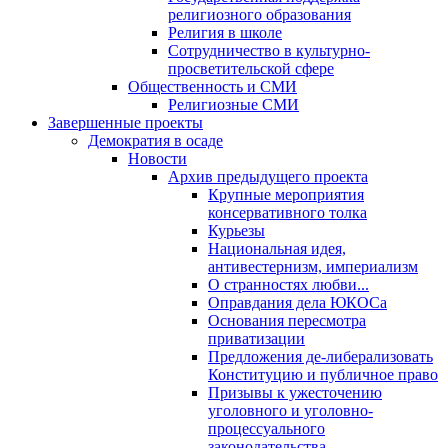
религиозного образования
Религия в школе
Сотрудничество в культурно-
просветительской сфере
Общественность и СМИ
Религиозные СМИ
Завершенные проекты
Демократия в осаде
Новости
Архив предыдущего проекта
Крупные мероприятия
консервативного толка
Курьезы
Национальная идея,
антивестернизм, империализм
О странностях любви...
Оправдания дела ЮКОСа
Основания пересмотра
приватизации
Предложения де-либерализовать
Конституцию и публичное право
Призывы к ужесточению
уголовного и уголовно-
процессуального
законодательства