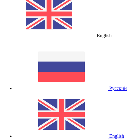
English
Русский
English