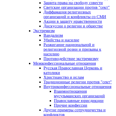
Защита права на свободу совести
Светские организации против "сект"
Диффамация религиозных
организаций и конфликты со СМИ
Акции в защиту нравственности
Дискуссии о религии и обществе
Экстремизм
Вандализм
Убийства и насилие
Разжигание национальной и
религиозной розни и призывы к
насилию
Противодействие экстремизму
Межконфессиональные отношения
Русская Православная Церковь и
католики
Христианство и ислам
Традиционные религии против "сект"
Внутриконфессиональные отношения
Взаимоотношения
мусульманских организаций
Православные юрисдикции
Прочие конфессии
Другие примеры сотрудничества и
конфликтов