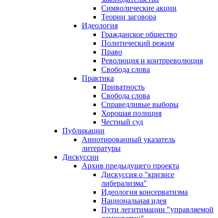
Символические акции
Теории заговора
Идеология
Гражданское общество
Политический режим
Право
Революция и контрреволюция
Свобода слова
Практика
Приватность
Свобода слова
Справедливые выборы
Хорошая полиция
Честный суд
Публикации
Аннотированный указатель
литературы
Дискуссии
Архив предыдущего проекта
Дискуссия о "кризисе
либерализма"
Идеология консерватизма
Национальная идея
Пути легитимации "управляемой