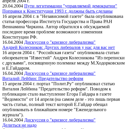
апреля 2004 г.
20.04.2004
Пути легитимации "управляемой демократии"
Поправки к Конституции 1993 г. должны быть сделаны
16 апреля 2004 г. в "Независимой газете" была опубликована
статья профессора Института Государства и Права РАН
Вениамина Чиркина. Автор обратился к обсуждаемой
последнее время проблеме возможного изменения
Конституции РФ.
16.04.2004
Дискуссия о "кризисе либерализма"
Андрей Колесников: Других либералов у нас для вас нет
16 апреля 2004 г. "Российская газета" опубликовала статью
обозревателя "Известий" Андрея Колесникова "Из переписки
с друзьями", посвященную полемике между М.Ходорковским
и Е.Гайдаром.
16.04.2004
Дискуссия о "кризисе либерализма"
Виталий Лейбин: Предательство реформ
15 апреля 2004 г. портал "Полит.Ру" опубликовал статью
Виталия Лейбина "Предательство реформ". Поводом к
публикации стало выступление Егора Гайдара в газете
"Ведомости" от 14 апреля (на самом деле - это лишь первая
часть статьи, полный текст которой Е.Гайдар обещал
опубликовать в ближайшем номере "Еженедельного
журнала").
16.04.2004
Дискуссия о "кризисе либерализма"
Делиться не надо