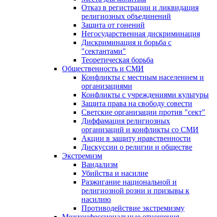
Отказ в регистрации и ликвидация
религиозных объединений
Защита от гонений
Негосударственная дискриминация
Дискриминация и борьба с
"сектантами"
Теоретическая борьба
Общественность и СМИ
Конфликты с местным населением и
организациями
Конфликты с учреждениями культуры
Защита права на свободу совести
Светские организации против "сект"
Диффамация религиозных
организаций и конфликты со СМИ
Акции в защиту нравственности
Дискуссии о религии и обществе
Экстремизм
Вандализм
Убийства и насилие
Разжигание национальной и
религиозной розни и призывы к
насилию
Противодействие экстремизму
Межконфессиональные отношения