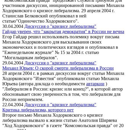
"Комсомольская правда" продолжает служить трибуной для
участников дискуссии, инициированной письмами Михаила
Ходорковского о кризисе либерализма. 29 апреля 2004 г.
Станислав Белковский опубликовал в ней
статью"Одиночество Ходорковского".
30.04.2004
Дискуссия о "кризисе либерализма"
Гайдар уверен, что "закрытая демократия" в России не вечна
Егор Гайдар решил использовать полемику вокруг письма
Михаила Ходорковского для высказывания своих
экономических и политических взглядов и опубликовал в
"Еженедельном журнале" № 15 за 2004 г. статью
"Могильщикам либералов".
29.04.2004
Дискуссия о "кризисе либерализма"
Михаил Юрьев: О скорой смерти либерализма в России
28 апреля 2004 г. в рамках дискуссии вокруг статьи Михаила
Ходорковского "Известия" опубликовали статью Михаила
Юрьева (автора доклада о необходимости
автаркии
)
"Либерализм в России: кризис или конец?", в которой автор
обосновывает свою уверенность в том, что либерализм для
России неприемлем.
22.04.2004
Дискуссия о "кризисе либерализма"
Критика либерализма, которого нет
Второе письмо Михаила Ходорковского о кризисе
либерализма вызвало к жизни статью Анатолия Ширяева
"Ход Ходорковского" в газете "Комсомольская правда" от 20