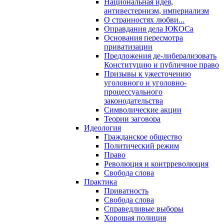
Национальная идея,
антивестернизм, империализм
О странностях любви...
Оправдания дела ЮКОСа
Основания пересмотра
приватизации
Предложения де-либерализовать
Конституцию и публичное право
Призывы к ужесточению
уголовного и уголовно-
процессуального
законодательства
Символические акции
Теории заговора
Идеология
Гражданское общество
Политический режим
Право
Революция и контрреволюция
Свобода слова
Практика
Приватность
Свобода слова
Справедливые выборы
Хорошая полиция