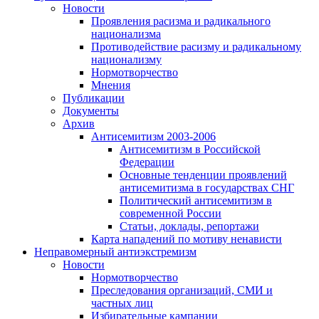
Новости
Проявления расизма и радикального
национализма
Противодействие расизму и радикальному
национализму
Нормотворчество
Мнения
Публикации
Документы
Архив
Антисемитизм 2003-2006
Антисемитизм в Российской
Федерации
Основные тенденции проявлений
антисемитизма в государствах СНГ
Политический антисемитизм в
современной России
Статьи, доклады, репортажи
Карта нападений по мотиву ненависти
Неправомерный антиэкстремизм
Новости
Нормотворчество
Преследования организаций, СМИ и
частных лиц
Избирательные кампании