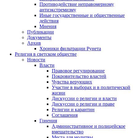
Противодействие неправомерному
антиэкстремизму
Иные государственные и общественные
действия
Мнения
Публикации
Документы
Архив
Хроники фильтрации Рунета
Религия в светском обществе
Новости
Власти
Правовое регулирование
Покровительство властей
Чувства верующих
Участие в выборах и в политической
жизни
Дискуссии о религии и власти
Дискуссии о религии и праве
Религии и карантин
Соглашения
Гонения
Административное и полицейское
вмешательство
Места для молитвы