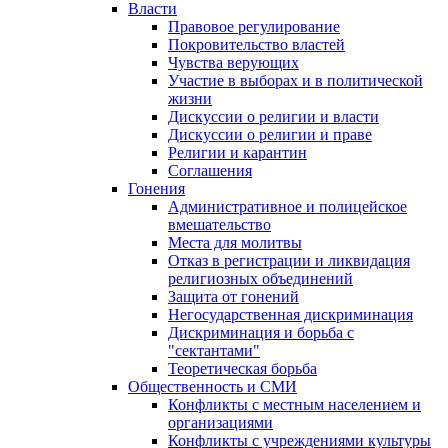
Власти
Правовое регулирование
Покровительство властей
Чувства верующих
Участие в выборах и в политической
жизни
Дискуссии о религии и власти
Дискуссии о религии и праве
Религии и карантин
Соглашения
Гонения
Административное и полицейское
вмешательство
Места для молитвы
Отказ в регистрации и ликвидация
религиозных объединений
Защита от гонений
Негосударственная дискриминация
Дискриминация и борьба с
"сектантами"
Теоретическая борьба
Общественность и СМИ
Конфликты с местным населением и
организациями
Конфликты с учреждениями культуры