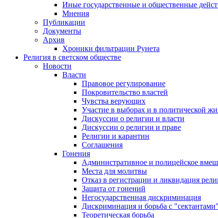
Иные государственные и общественные дейст
Мнения
Публикации
Документы
Архив
Хроники фильтрации Рунета
Религия в светском обществе
Новости
Власти
Правовое регулирование
Покровительство властей
Чувства верующих
Участие в выборах и в политической ж
Дискуссии о религии и власти
Дискуссии о религии и праве
Религии и карантин
Соглашения
Гонения
Административное и полицейское вмеш
Места для молитвы
Отказ в регистрации и ликвидация рел
Защита от гонений
Негосударственная дискриминация
Дискриминация и борьба с "сектантами
Теоретическая борьба