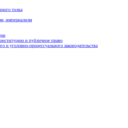
вного толка
зм, империализм
ции
Конституцию и публичное право
о и уголовно-процессуального законодательства