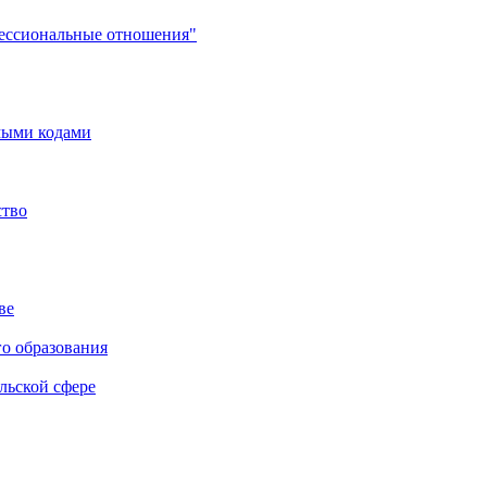
фессиональные отношения"
мыми кодами
ство
ве
го образования
льской сфере