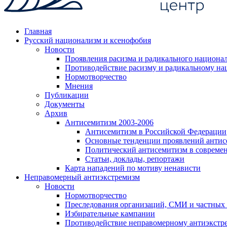
Главная
Русский национализм и ксенофобия
Новости
Проявления расизма и радикального национа
Противодействие расизму и радикальному на
Нормотворчество
Мнения
Публикации
Документы
Архив
Антисемитизм 2003-2006
Антисемитизм в Российской Федерации
Основные тенденции проявлений антис
Политический антисемитизм в совреме
Статьи, доклады, репортажи
Карта нападений по мотиву ненависти
Неправомерный антиэкстремизм
Новости
Нормотворчество
Преследования организаций, СМИ и частных
Избирательные кампании
Противодействие неправомерному антиэкстр