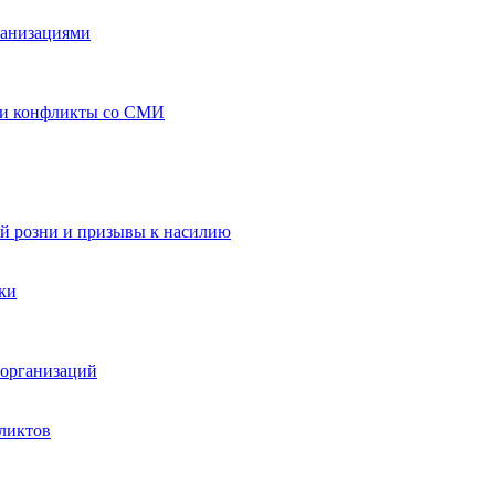
ганизациями
 и конфликты со СМИ
й розни и призывы к насилию
ки
организаций
ликтов