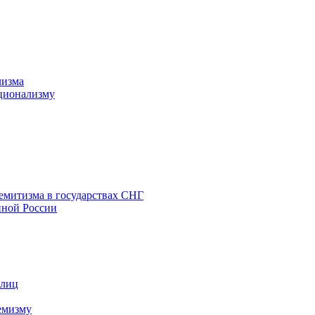
лизма
ционализму
емитизма в государствах СНГ
нной России
 лиц
емизму