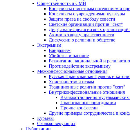
Общественность и СМИ
Конфликты с местным населением и ор
Конфликты с учреждениями культуры
Защита права на свободу совести
Светские организации против "сект"
Диффамация религиозных организаций
Акции в защиту нравственности
Дискуссии о религии и обществе
Экстремизм
Вандализм
Убийства и насилие
Разжигание национальной и религиозно
Противодействие экстремизму
Межконфессиональные отношения
Русская Православная Церковь и католи
Христианство и ислам
Традиционные религии против "сект"
Внутриконфессиональные отношения
Взаимоотношения мусульманских 
Православные юрисдикции
Прочие конфессии
Другие примеры сотрудничества и конф
Курьезы
Сколько верующих
Публикации