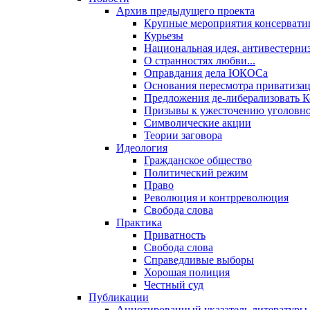
Архив предыдущего проекта
Крупные мероприятия консервати
Курьезы
Национальная идея, антивестерни
О странностях любви...
Оправдания дела ЮКОСа
Основания пересмотра приватиза
Предложения де-либерализовать 
Призывы к ужесточению уголовног
Символические акции
Теории заговора
Идеология
Гражданское общество
Политический режим
Право
Революция и контрреволюция
Свобода слова
Практика
Приватность
Свобода слова
Справедливые выборы
Хорошая полиция
Честный суд
Публикации
Аннотированный указатель литературы