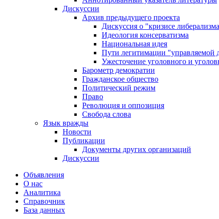
Дискуссии
Архив предыдущего проекта
Дискуссия о "кризисе либерализм
Идеология консерватизма
Национальная идея
Пути легитимации "управляемой 
Ужесточение уголовного и уголов
Барометр демократии
Гражданское общество
Политический режим
Право
Революция и оппозиция
Свобода слова
Язык вражды
Новости
Публикации
Документы других организаций
Дискуссии
Объявления
О нас
Аналитика
Справочник
База данных