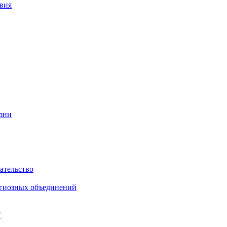
вия
изни
ательство
игиозных объединений
"