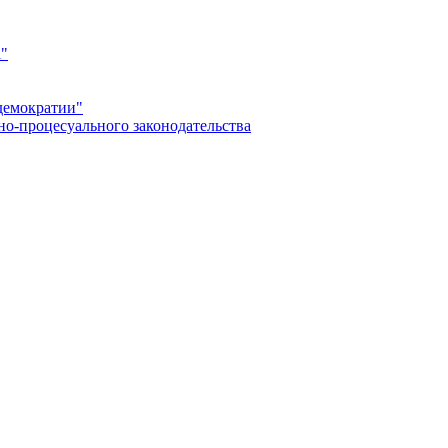
а"
демократии"
но-процесуального законодательства