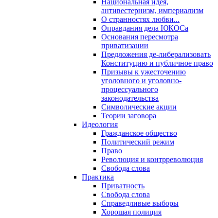
Национальная идея,
антивестернизм, империализм
О странностях любви...
Оправдания дела ЮКОСа
Основания пересмотра
приватизации
Предложения де-либерализовать
Конституцию и публичное право
Призывы к ужесточению
уголовного и уголовно-
процессуального
законодательства
Символические акции
Теории заговора
Идеология
Гражданское общество
Политический режим
Право
Революция и контрреволюция
Свобода слова
Практика
Приватность
Свобода слова
Справедливые выборы
Хорошая полиция