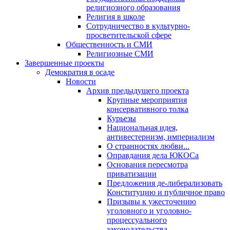
религиозного образования
Религия в школе
Сотрудничество в культурно-
просветительской сфере
Общественность и СМИ
Религиозные СМИ
Завершенные проекты
Демократия в осаде
Новости
Архив предыдущего проекта
Крупные мероприятия
консервативного толка
Курьезы
Национальная идея,
антивестернизм, империализм
О странностях любви...
Оправдания дела ЮКОСа
Основания пересмотра
приватизации
Предложения де-либерализовать
Конституцию и публичное право
Призывы к ужесточению
уголовного и уголовно-
процессуального
законодательства