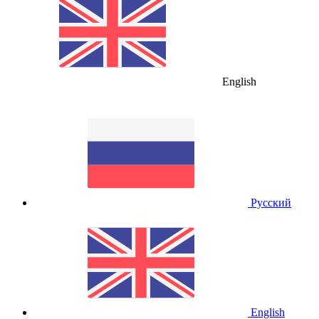
English
Русский
English