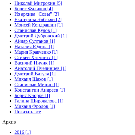
Николай Митрохин [5]
Борис Фаликов [4]
Из архива "Совы" [3]
Екатерина Элбакян [2]
Моисей Кондрашин [1]
Станислав Кулов [1]
Дмитрий Дубровский [1]
Айдар Султанов [1]
Наталия Юдина [1]
Мария Кравченко [1]
Стивен Хатчингс [1]
Василий Ничик [1]
Анатолий Пчелинцев [1]
Дмитрий Ватуля [1]
Михаил Шахов [1]
Станислав Минин [1]
Константин Андреев [1]
Борис Кнорре [1]
Галина Широкалова [1]
Михаил Фролов [1]
Показать все
Архив
2016 [1]