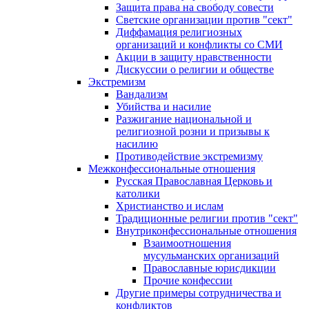
Защита права на свободу совести
Светские организации против "сект"
Диффамация религиозных
организаций и конфликты со СМИ
Акции в защиту нравственности
Дискуссии о религии и обществе
Экстремизм
Вандализм
Убийства и насилие
Разжигание национальной и
религиозной розни и призывы к
насилию
Противодействие экстремизму
Межконфессиональные отношения
Русская Православная Церковь и
католики
Христианство и ислам
Традиционные религии против "сект"
Внутриконфессиональные отношения
Взаимоотношения
мусульманских организаций
Православные юрисдикции
Прочие конфессии
Другие примеры сотрудничества и
конфликтов