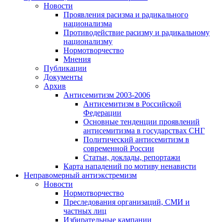
Новости
Проявления расизма и радикального
национализма
Противодействие расизму и радикальному
национализму
Нормотворчество
Мнения
Публикации
Документы
Архив
Антисемитизм 2003-2006
Антисемитизм в Российской
Федерации
Основные тенденции проявлений
антисемитизма в государствах СНГ
Политический антисемитизм в
современной России
Статьи, доклады, репортажи
Карта нападений по мотиву ненависти
Неправомерный антиэкстремизм
Новости
Нормотворчество
Преследования организаций, СМИ и
частных лиц
Избирательные кампании