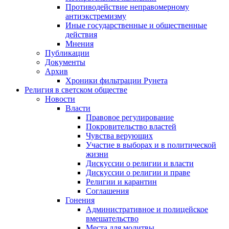
Противодействие неправомерному
антиэкстремизму
Иные государственные и общественные
действия
Мнения
Публикации
Документы
Архив
Хроники фильтрации Рунета
Религия в светском обществе
Новости
Власти
Правовое регулирование
Покровительство властей
Чувства верующих
Участие в выборах и в политической
жизни
Дискуссии о религии и власти
Дискуссии о религии и праве
Религии и карантин
Соглашения
Гонения
Административное и полицейское
вмешательство
Места для молитвы