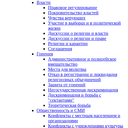
Власти
Правовое регулирование
Покровительство властей
Чувства верующих
Участие в выборах и в политической
жизни
Дискуссии о религии и власти
Дискуссии о религии и праве
Религии и карантин
Соглашения
Гонения
Административное и полицейское
вмешательство
Места для молитвы
Отказ в регистрации и ликвидация
религиозных объединений
Защита от гонений
Негосударственная дискриминация
Дискриминация и борьба с
"сектантами"
Теоретическая борьба
Общественность и СМИ
Конфликты с местным населением и
организациями
Конфликты с учреждениями культуры