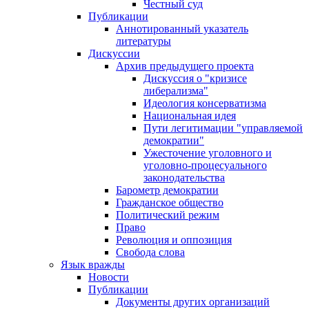
Честный суд
Публикации
Аннотированный указатель
литературы
Дискуссии
Архив предыдущего проекта
Дискуссия о "кризисе
либерализма"
Идеология консерватизма
Национальная идея
Пути легитимации "управляемой
демократии"
Ужесточение уголовного и
уголовно-процесуального
законодательства
Барометр демократии
Гражданское общество
Политический режим
Право
Революция и оппозиция
Свобода слова
Язык вражды
Новости
Публикации
Документы других организаций