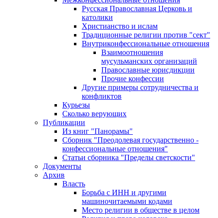
Русская Православная Церковь и
католики
Христианство и ислам
Традиционные религии против "сект"
Внутриконфессиональные отношения
Взаимоотношения
мусульманских организаций
Православные юрисдикции
Прочие конфессии
Другие примеры сотрудничества и
конфликтов
Курьезы
Сколько верующих
Публикации
Из книг "Панорамы"
Сборник "Преодолевая государственно -
конфессиональные отношения"
Статьи сборника "Пределы светскости"
Документы
Архив
Власть
Борьба с ИНН и другими
машиночитаемыми кодами
Место религии в обществе в целом