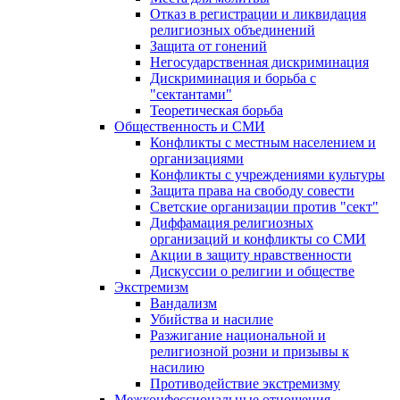
Отказ в регистрации и ликвидация
религиозных объединений
Защита от гонений
Негосударственная дискриминация
Дискриминация и борьба с
"сектантами"
Теоретическая борьба
Общественность и СМИ
Конфликты с местным населением и
организациями
Конфликты с учреждениями культуры
Защита права на свободу совести
Светские организации против "сект"
Диффамация религиозных
организаций и конфликты со СМИ
Акции в защиту нравственности
Дискуссии о религии и обществе
Экстремизм
Вандализм
Убийства и насилие
Разжигание национальной и
религиозной розни и призывы к
насилию
Противодействие экстремизму
Межконфессиональные отношения