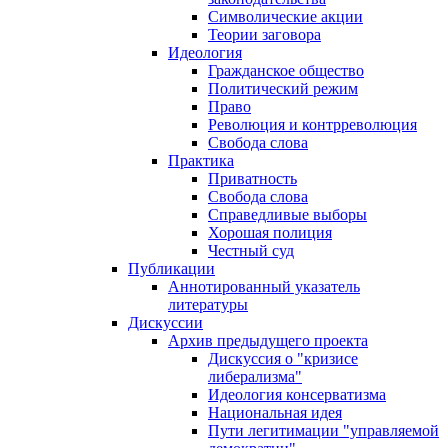
Символические акции
Теории заговора
Идеология
Гражданское общество
Политический режим
Право
Революция и контрреволюция
Свобода слова
Практика
Приватность
Свобода слова
Справедливые выборы
Хорошая полиция
Честный суд
Публикации
Аннотированный указатель
литературы
Дискуссии
Архив предыдущего проекта
Дискуссия о "кризисе
либерализма"
Идеология консерватизма
Национальная идея
Пути легитимации "управляемой