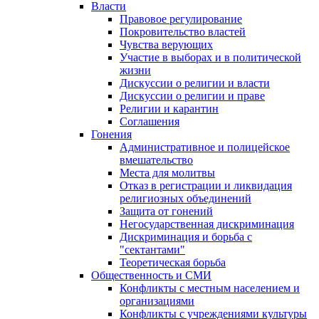
Власти
Правовое регулирование
Покровительство властей
Чувства верующих
Участие в выборах и в политической
жизни
Дискуссии о религии и власти
Дискуссии о религии и праве
Религии и карантин
Соглашения
Гонения
Административное и полицейское
вмешательство
Места для молитвы
Отказ в регистрации и ликвидация
религиозных объединений
Защита от гонений
Негосударственная дискриминация
Дискриминация и борьба с
"сектантами"
Теоретическая борьба
Общественность и СМИ
Конфликты с местным населением и
организациями
Конфликты с учреждениями культуры