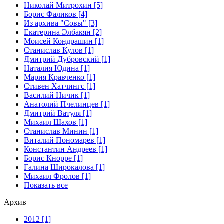
Николай Митрохин [5]
Борис Фаликов [4]
Из архива "Совы" [3]
Екатерина Элбакян [2]
Моисей Кондрашин [1]
Станислав Кулов [1]
Дмитрий Дубровский [1]
Наталия Юдина [1]
Мария Кравченко [1]
Стивен Хатчингс [1]
Василий Ничик [1]
Анатолий Пчелинцев [1]
Дмитрий Ватуля [1]
Михаил Шахов [1]
Станислав Минин [1]
Виталий Пономарев [1]
Константин Андреев [1]
Борис Кнорре [1]
Галина Широкалова [1]
Михаил Фролов [1]
Показать все
Архив
2012 [1]