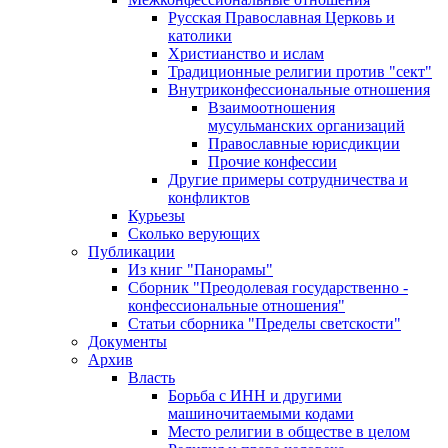
Русская Православная Церковь и
католики
Христианство и ислам
Традиционные религии против "сект"
Внутриконфессиональные отношения
Взаимоотношения
мусульманских организаций
Православные юрисдикции
Прочие конфессии
Другие примеры сотрудничества и
конфликтов
Курьезы
Сколько верующих
Публикации
Из книг "Панорамы"
Сборник "Преодолевая государственно -
конфессиональные отношения"
Статьи сборника "Пределы светскости"
Документы
Архив
Власть
Борьба с ИНН и другими
машиночитаемыми кодами
Место религии в обществе в целом