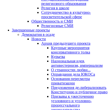
религиозного образования
Религия в школе
Сотрудничество в культурно-
просветительской сфере
Общественность и СМИ
Религиозные СМИ
Завершенные проекты
Демократия в осаде
Новости
Архив предыдущего проекта
Крупные мероприятия
консервативного толка
Курьезы
Национальная идея,
антивестернизм, империализм
О странностях любви...
Оправдания дела ЮКОСа
Основания пересмотра
приватизации
Предложения де-либерализовать
Конституцию и публичное право
Призывы к ужесточению
уголовного и уголовно-
процессуального
законодательства