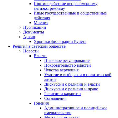
Противодействие неправомерному
антиэкстремизму
Иные государственные и общественные
действия
Мнения
Публикации
Документы
Архив
Хроники фильтрации Рунета
Религия в светском обществе
Новости
Власти
Правовое регулирование
Покровительство властей
Чувства верующих
Участие в выборах и в политической
жизни
Дискуссии о религии и власти
Дискуссии о религии и праве
Религии и карантин
Соглашения
Гонения
Административное и полицейское
вмешательство
Места для молитвы