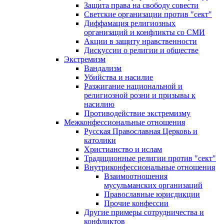
Защита права на свободу совести
Светские организации против "сект"
Диффамация религиозных
организаций и конфликты со СМИ
Акции в защиту нравственности
Дискуссии о религии и обществе
Экстремизм
Вандализм
Убийства и насилие
Разжигание национальной и
религиозной розни и призывы к
насилию
Противодействие экстремизму
Межконфессиональные отношения
Русская Православная Церковь и
католики
Христианство и ислам
Традиционные религии против "сект"
Внутриконфессиональные отношения
Взаимоотношения
мусульманских организаций
Православные юрисдикции
Прочие конфессии
Другие примеры сотрудничества и
конфликтов