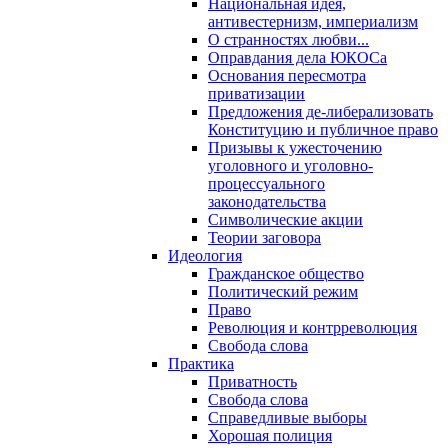
Национальная идея,
антивестернизм, империализм
О странностях любви...
Оправдания дела ЮКОСа
Основания пересмотра
приватизации
Предложения де-либерализовать
Конституцию и публичное право
Призывы к ужесточению
уголовного и уголовно-
процессуального
законодательства
Символические акции
Теории заговора
Идеология
Гражданское общество
Политический режим
Право
Революция и контрреволюция
Свобода слова
Практика
Приватность
Свобода слова
Справедливые выборы
Хорошая полиция