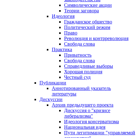
Символические акции
Теории заговора
Идеология
Гражданское общество
Политический режим
Право
Революция и контрреволюция
Свобода слова
Практика
Приватность
Свобода слова
Справедливые выборы
Хорошая полиция
Честный суд
Публикации
Аннотированный указатель
литературы
Дискуссии
Архив предыдущего проекта
Дискуссия о "кризисе
либерализма"
Идеология консерватизма
Национальная идея
Пути легитимации "управляемой