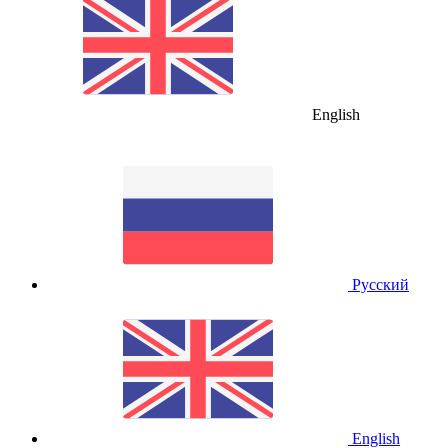
English
Русский
English