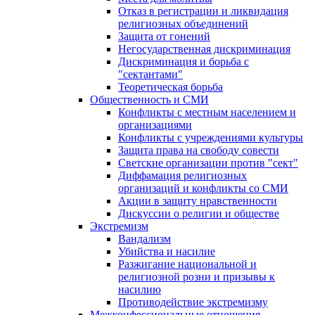
Отказ в регистрации и ликвидация
религиозных объединений
Защита от гонений
Негосударственная дискриминация
Дискриминация и борьба с
"сектантами"
Теоретическая борьба
Общественность и СМИ
Конфликты с местным населением и
организациями
Конфликты с учреждениями культуры
Защита права на свободу совести
Светские организации против "сект"
Диффамация религиозных
организаций и конфликты со СМИ
Акции в защиту нравственности
Дискуссии о религии и обществе
Экстремизм
Вандализм
Убийства и насилие
Разжигание национальной и
религиозной розни и призывы к
насилию
Противодействие экстремизму
Межконфессиональные отношения