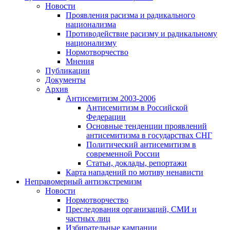
Новости
Проявления расизма и радикального
национализма
Противодействие расизму и радикальному
национализму
Нормотворчество
Мнения
Публикации
Документы
Архив
Антисемитизм 2003-2006
Антисемитизм в Российской
Федерации
Основные тенденции проявлений
антисемитизма в государствах СНГ
Политический антисемитизм в
современной России
Статьи, доклады, репортажи
Карта нападений по мотиву ненависти
Неправомерный антиэкстремизм
Новости
Нормотворчество
Преследования организаций, СМИ и
частных лиц
Избирательные кампании