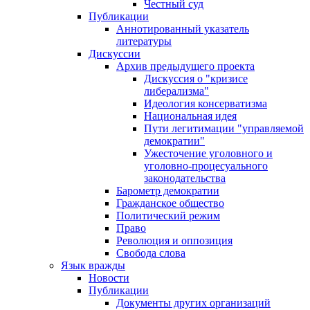
Честный суд
Публикации
Аннотированный указатель
литературы
Дискуссии
Архив предыдущего проекта
Дискуссия о "кризисе
либерализма"
Идеология консерватизма
Национальная идея
Пути легитимации "управляемой
демократии"
Ужесточение уголовного и
уголовно-процесуального
законодательства
Барометр демократии
Гражданское общество
Политический режим
Право
Революция и оппозиция
Свобода слова
Язык вражды
Новости
Публикации
Документы других организаций