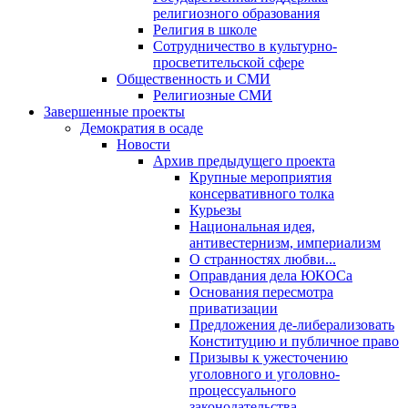
религиозного образования
Религия в школе
Сотрудничество в культурно-
просветительской сфере
Общественность и СМИ
Религиозные СМИ
Завершенные проекты
Демократия в осаде
Новости
Архив предыдущего проекта
Крупные мероприятия
консервативного толка
Курьезы
Национальная идея,
антивестернизм, империализм
О странностях любви...
Оправдания дела ЮКОСа
Основания пересмотра
приватизации
Предложения де-либерализовать
Конституцию и публичное право
Призывы к ужесточению
уголовного и уголовно-
процессуального
законодательства