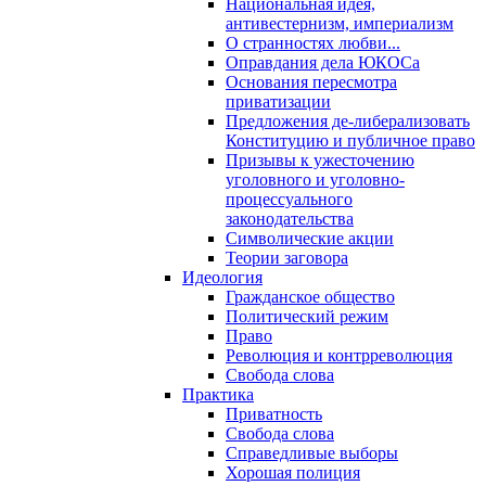
Национальная идея,
антивестернизм, империализм
О странностях любви...
Оправдания дела ЮКОСа
Основания пересмотра
приватизации
Предложения де-либерализовать
Конституцию и публичное право
Призывы к ужесточению
уголовного и уголовно-
процессуального
законодательства
Символические акции
Теории заговора
Идеология
Гражданское общество
Политический режим
Право
Революция и контрреволюция
Свобода слова
Практика
Приватность
Свобода слова
Справедливые выборы
Хорошая полиция