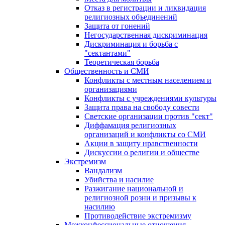
Отказ в регистрации и ликвидация
религиозных объединений
Защита от гонений
Негосударственная дискриминация
Дискриминация и борьба с
"сектантами"
Теоретическая борьба
Общественность и СМИ
Конфликты с местным населением и
организациями
Конфликты с учреждениями культуры
Защита права на свободу совести
Светские организации против "сект"
Диффамация религиозных
организаций и конфликты со СМИ
Акции в защиту нравственности
Дискуссии о религии и обществе
Экстремизм
Вандализм
Убийства и насилие
Разжигание национальной и
религиозной розни и призывы к
насилию
Противодействие экстремизму
Межконфессиональные отношения