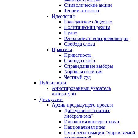
Символические акции
Теории заговора
Идеология
Гражданское общество
Политический режим
Право
Революция и контрреволюция
Свобода слова
Практика
Приватность
Свобода слова
Справедливые выборы
Хорошая полиция
Честный суд
Публикации
Аннотированный указатель
литературы
Дискуссии
Архив предыдущего проекта
Дискуссия о "кризисе
либерализма"
Идеология консерватизма
Национальная идея
Пути легитимации "управляемой