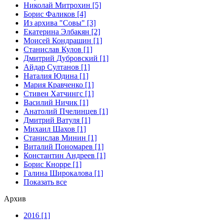
Николай Митрохин [5]
Борис Фаликов [4]
Из архива "Совы" [3]
Екатерина Элбакян [2]
Моисей Кондрашин [1]
Станислав Кулов [1]
Дмитрий Дубровский [1]
Айдар Султанов [1]
Наталия Юдина [1]
Мария Кравченко [1]
Стивен Хатчингс [1]
Василий Ничик [1]
Анатолий Пчелинцев [1]
Дмитрий Ватуля [1]
Михаил Шахов [1]
Станислав Минин [1]
Виталий Пономарев [1]
Константин Андреев [1]
Борис Кнорре [1]
Галина Широкалова [1]
Показать все
Архив
2016 [1]