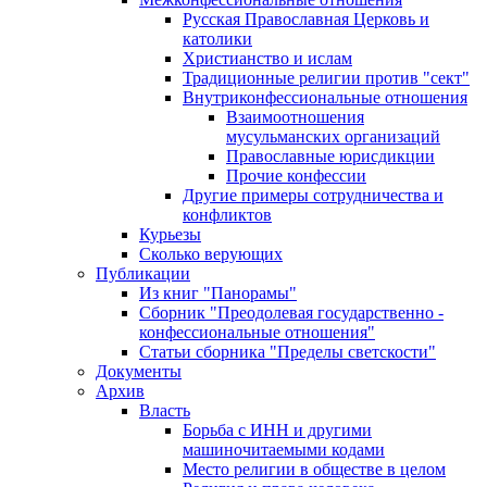
Русская Православная Церковь и
католики
Христианство и ислам
Традиционные религии против "сект"
Внутриконфессиональные отношения
Взаимоотношения
мусульманских организаций
Православные юрисдикции
Прочие конфессии
Другие примеры сотрудничества и
конфликтов
Курьезы
Сколько верующих
Публикации
Из книг "Панорамы"
Сборник "Преодолевая государственно -
конфессиональные отношения"
Статьи сборника "Пределы светскости"
Документы
Архив
Власть
Борьба с ИНН и другими
машиночитаемыми кодами
Место религии в обществе в целом