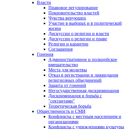
Власти
Правовое регулирование
Покровительство властей
Чувства верующих
Участие в выборах и в политической
жизни
Дискуссии о религии и власти
Дискуссии о религии и праве
Религии и карантин
Соглашения
Гонения
Административное и полицейское
вмешательство
Места для молитвы
Отказ в регистрации и ликвидация
религиозных объединений
Защита от гонений
Негосударственная дискриминация
Дискриминация и борьба с
"сектантами"
Теоретическая борьба
Общественность и СМИ
Конфликты с местным населением и
организациями
Конфликты с учреждениями культуры