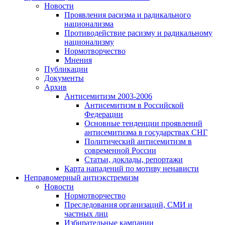
Новости
Проявления расизма и радикального
национализма
Противодействие расизму и радикальному
национализму
Нормотворчество
Мнения
Публикации
Документы
Архив
Антисемитизм 2003-2006
Антисемитизм в Российской
Федерации
Основные тенденции проявлений
антисемитизма в государствах СНГ
Политический антисемитизм в
современной России
Статьи, доклады, репортажи
Карта нападений по мотиву ненависти
Неправомерный антиэкстремизм
Новости
Нормотворчество
Преследования организаций, СМИ и
частных лиц
Избирательные кампании