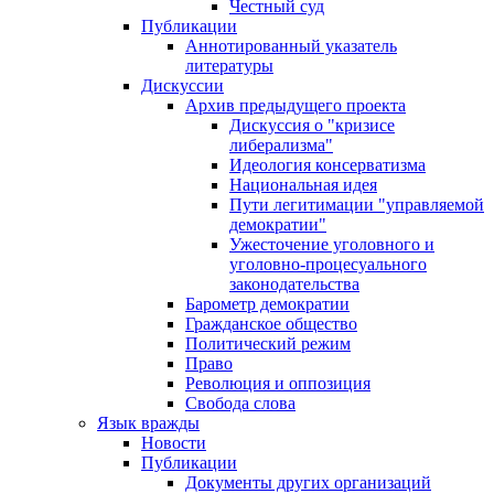
Честный суд
Публикации
Аннотированный указатель
литературы
Дискуссии
Архив предыдущего проекта
Дискуссия о "кризисе
либерализма"
Идеология консерватизма
Национальная идея
Пути легитимации "управляемой
демократии"
Ужесточение уголовного и
уголовно-процесуального
законодательства
Барометр демократии
Гражданское общество
Политический режим
Право
Революция и оппозиция
Свобода слова
Язык вражды
Новости
Публикации
Документы других организаций