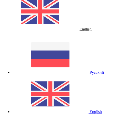
English
Русский
English