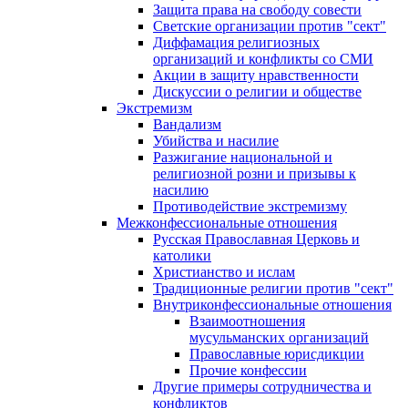
Защита права на свободу совести
Светские организации против "сект"
Диффамация религиозных
организаций и конфликты со СМИ
Акции в защиту нравственности
Дискуссии о религии и обществе
Экстремизм
Вандализм
Убийства и насилие
Разжигание национальной и
религиозной розни и призывы к
насилию
Противодействие экстремизму
Межконфессиональные отношения
Русская Православная Церковь и
католики
Христианство и ислам
Традиционные религии против "сект"
Внутриконфессиональные отношения
Взаимоотношения
мусульманских организаций
Православные юрисдикции
Прочие конфессии
Другие примеры сотрудничества и
конфликтов