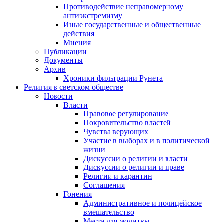
Противодействие неправомерному
антиэкстремизму
Иные государственные и общественные
действия
Мнения
Публикации
Документы
Архив
Хроники фильтрации Рунета
Религия в светском обществе
Новости
Власти
Правовое регулирование
Покровительство властей
Чувства верующих
Участие в выборах и в политической
жизни
Дискуссии о религии и власти
Дискуссии о религии и праве
Религии и карантин
Соглашения
Гонения
Административное и полицейское
вмешательство
Места для молитвы