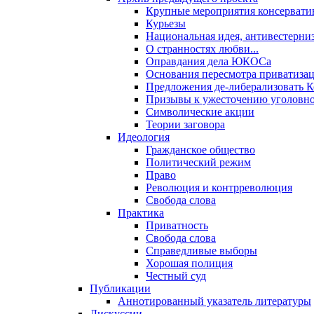
Крупные мероприятия консервати
Курьезы
Национальная идея, антивестерни
О странностях любви...
Оправдания дела ЮКОСа
Основания пересмотра приватиза
Предложения де-либерализовать 
Призывы к ужесточению уголовног
Символические акции
Теории заговора
Идеология
Гражданское общество
Политический режим
Право
Революция и контрреволюция
Свобода слова
Практика
Приватность
Свобода слова
Справедливые выборы
Хорошая полиция
Честный суд
Публикации
Аннотированный указатель литературы
Дискуссии