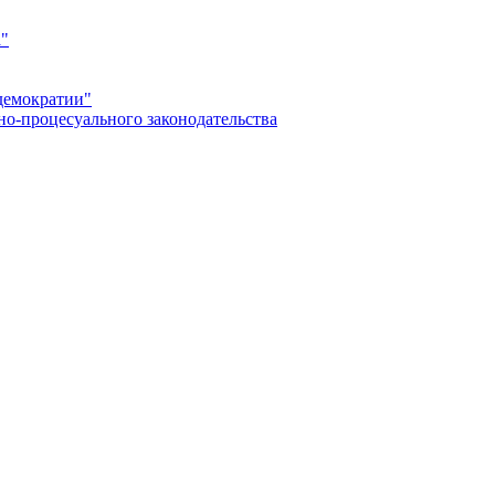
а"
демократии"
но-процесуального законодательства