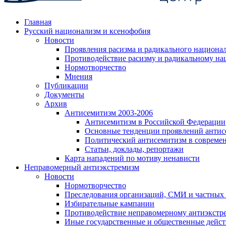
Главная
Русский национализм и ксенофобия
Новости
Проявления расизма и радикального национа
Противодействие расизму и радикальному на
Нормотворчество
Мнения
Публикации
Документы
Архив
Антисемитизм 2003-2006
Антисемитизм в Российской Федерации
Основные тенденции проявлений антис
Политический антисемитизм в совреме
Статьи, доклады, репортажи
Карта нападений по мотиву ненависти
Неправомерный антиэкстремизм
Новости
Нормотворчество
Преследования организаций, СМИ и частных
Избирательные кампании
Противодействие неправомерному антиэкстр
Иные государственные и общественные дейст