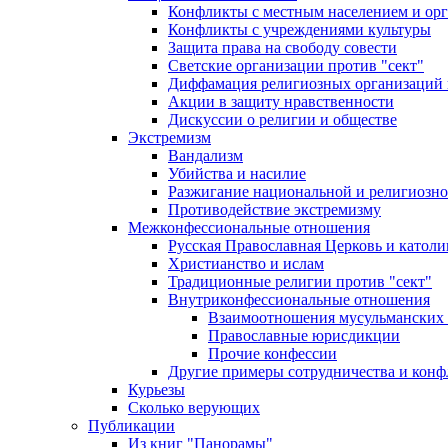
Конфликты с местным населением и ор
Конфликты с учреждениями культуры
Защита права на свободу совести
Светские организации против "сект"
Диффамация религиозных организаций
Акции в защиту нравственности
Дискуссии о религии и обществе
Экстремизм
Вандализм
Убийства и насилие
Разжигание национальной и религиозно
Противодействие экстремизму
Межконфессиональные отношения
Русская Православная Церковь и католи
Христианство и ислам
Традиционные религии против "сект"
Внутриконфессиональные отношения
Взаимоотношения мусульманских 
Православные юрисдикции
Прочие конфессии
Другие примеры сотрудничества и конф
Курьезы
Сколько верующих
Публикации
Из книг "Панорамы"