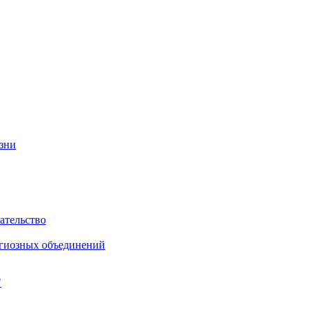
изни
ательство
игиозных объединений
"