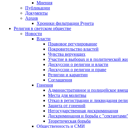
Мнения
Публикации
Документы
Архив
Хроники фильтрации Рунета
Религия в светском обществе
Новости
Власти
Правовое регулирование
Покровительство властей
Чувства верующих
Участие в выборах и в политической ж
Дискуссии о религии и власти
Дискуссии о религии и праве
Религии и карантин
Соглашения
Гонения
Административное и полицейское вмеш
Места для молитвы
Отказ в регистрации и ликвидация рел
Защита от гонений
Негосударственная дискриминация
Дискриминация и борьба с "сектантами
Теоретическая борьба
Общественность и СМИ