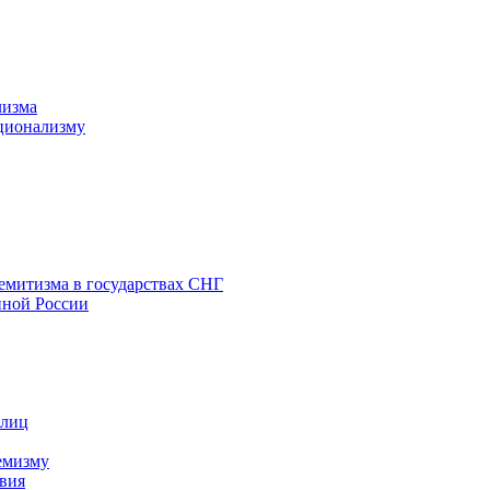
лизма
ционализму
емитизма в государствах СНГ
нной России
 лиц
емизму
вия