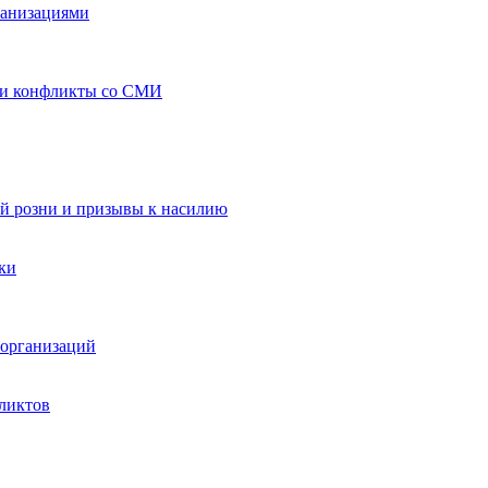
ганизациями
 и конфликты со СМИ
й розни и призывы к насилию
ки
организаций
ликтов