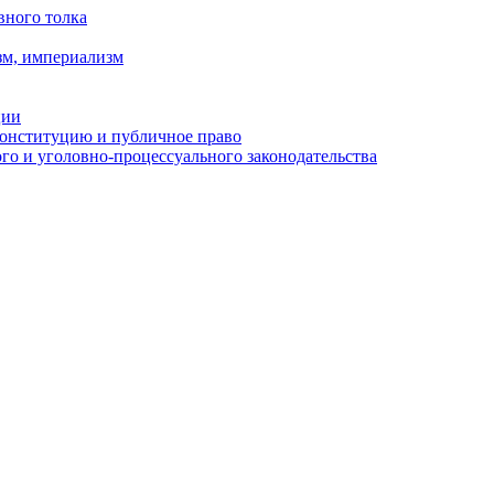
вного толка
зм, империализм
ции
Конституцию и публичное право
о и уголовно-процессуального законодательства