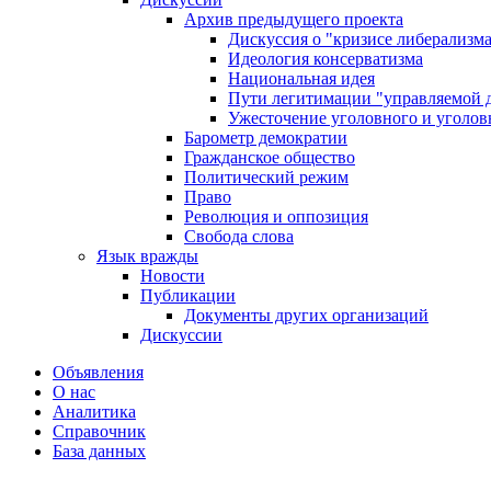
Архив предыдущего проекта
Дискуссия о "кризисе либерализм
Идеология консерватизма
Национальная идея
Пути легитимации "управляемой 
Ужесточение уголовного и уголов
Барометр демократии
Гражданское общество
Политический режим
Право
Революция и оппозиция
Свобода слова
Язык вражды
Новости
Публикации
Документы других организаций
Дискуссии
Объявления
О нас
Аналитика
Справочник
База данных