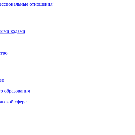
фессиональные отношения"
мыми кодами
ство
ве
го образования
льской сфере