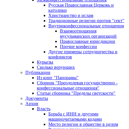
Русская Православная Церковь и
католики
Христианство и ислам
Традиционные религии против "сект"
Внутриконфессиональные отношения
Взаимоотношения
мусульманских организаций
Православные юрисдикции
Прочие конфессии
Другие примеры сотрудничества и
конфликтов
Курьезы
Сколько верующих
Публикации
Из книг "Панорамы"
Сборник "Преодолевая государственно -
конфессиональные отношения"
Статьи сборника "Пределы светскости"
Документы
Архив
Власть
Борьба с ИНН и другими
машиночитаемыми кодами
Место религии в обществе в целом