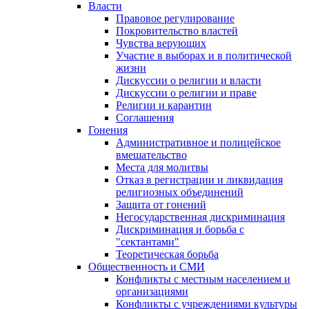
Власти
Правовое регулирование
Покровительство властей
Чувства верующих
Участие в выборах и в политической
жизни
Дискуссии о религии и власти
Дискуссии о религии и праве
Религии и карантин
Соглашения
Гонения
Административное и полицейское
вмешательство
Места для молитвы
Отказ в регистрации и ликвидация
религиозных объединений
Защита от гонений
Негосударственная дискриминация
Дискриминация и борьба с
"сектантами"
Теоретическая борьба
Общественность и СМИ
Конфликты с местным населением и
организациями
Конфликты с учреждениями культуры