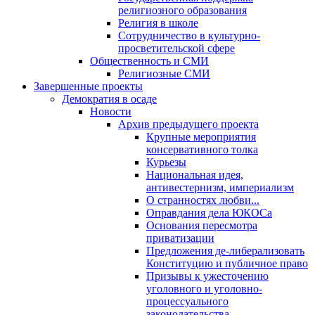
религиозного образования
Религия в школе
Сотрудничество в культурно-
просветительской сфере
Общественность и СМИ
Религиозные СМИ
Завершенные проекты
Демократия в осаде
Новости
Архив предыдущего проекта
Крупные мероприятия
консервативного толка
Курьезы
Национальная идея,
антивестернизм, империализм
О странностях любви...
Оправдания дела ЮКОСа
Основания пересмотра
приватизации
Предложения де-либерализовать
Конституцию и публичное право
Призывы к ужесточению
уголовного и уголовно-
процессуального
законодательства