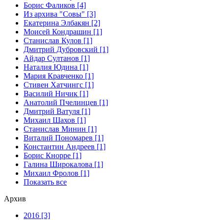
Борис Фаликов [4]
Из архива "Совы" [3]
Екатерина Элбакян [2]
Моисей Кондрашин [1]
Станислав Кулов [1]
Дмитрий Дубровский [1]
Айдар Султанов [1]
Наталия Юдина [1]
Мария Кравченко [1]
Стивен Хатчингс [1]
Василий Ничик [1]
Анатолий Пчелинцев [1]
Дмитрий Ватуля [1]
Михаил Шахов [1]
Станислав Минин [1]
Виталий Пономарев [1]
Константин Андреев [1]
Борис Кнорре [1]
Галина Широкалова [1]
Михаил Фролов [1]
Показать все
Архив
2016 [3]