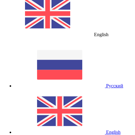
English
Русский
English