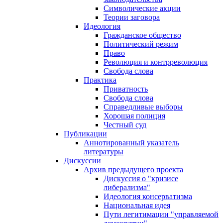
Символические акции
Теории заговора
Идеология
Гражданское общество
Политический режим
Право
Революция и контрреволюция
Свобода слова
Практика
Приватность
Свобода слова
Справедливые выборы
Хорошая полиция
Честный суд
Публикации
Аннотированный указатель
литературы
Дискуссии
Архив предыдущего проекта
Дискуссия о "кризисе
либерализма"
Идеология консерватизма
Национальная идея
Пути легитимации "управляемой