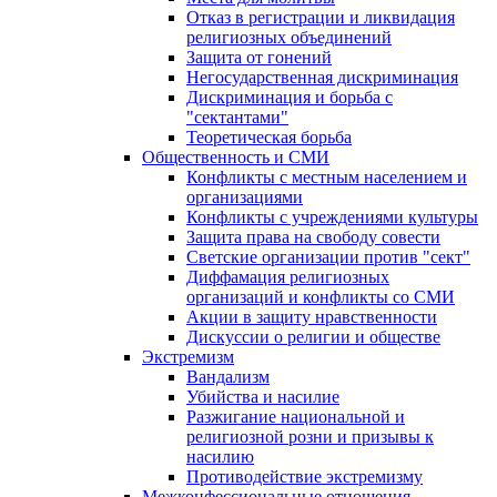
Отказ в регистрации и ликвидация
религиозных объединений
Защита от гонений
Негосударственная дискриминация
Дискриминация и борьба с
"сектантами"
Теоретическая борьба
Общественность и СМИ
Конфликты с местным населением и
организациями
Конфликты с учреждениями культуры
Защита права на свободу совести
Светские организации против "сект"
Диффамация религиозных
организаций и конфликты со СМИ
Акции в защиту нравственности
Дискуссии о религии и обществе
Экстремизм
Вандализм
Убийства и насилие
Разжигание национальной и
религиозной розни и призывы к
насилию
Противодействие экстремизму
Межконфессиональные отношения