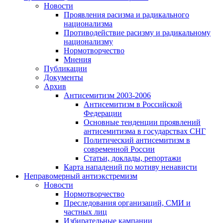
Новости
Проявления расизма и радикального
национализма
Противодействие расизму и радикальному
национализму
Нормотворчество
Мнения
Публикации
Документы
Архив
Антисемитизм 2003-2006
Антисемитизм в Российской
Федерации
Основные тенденции проявлений
антисемитизма в государствах СНГ
Политический антисемитизм в
современной России
Статьи, доклады, репортажи
Карта нападений по мотиву ненависти
Неправомерный антиэкстремизм
Новости
Нормотворчество
Преследования организаций, СМИ и
частных лиц
Избирательные кампании