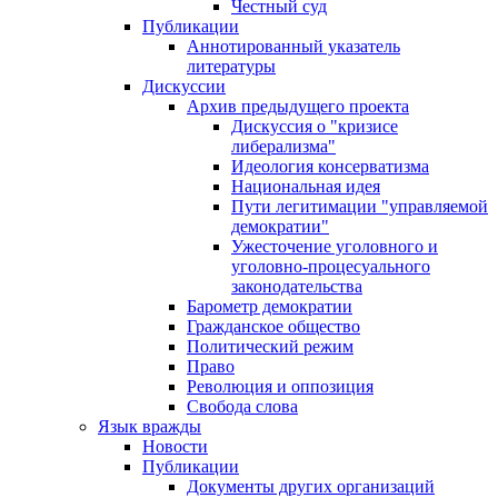
Честный суд
Публикации
Аннотированный указатель
литературы
Дискуссии
Архив предыдущего проекта
Дискуссия о "кризисе
либерализма"
Идеология консерватизма
Национальная идея
Пути легитимации "управляемой
демократии"
Ужесточение уголовного и
уголовно-процесуального
законодательства
Барометр демократии
Гражданское общество
Политический режим
Право
Революция и оппозиция
Свобода слова
Язык вражды
Новости
Публикации
Документы других организаций