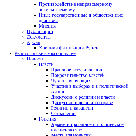
Противодействие неправомерному
антиэкстремизму
Иные государственные и общественные
действия
Мнения
Публикации
Документы
Архив
Хроники фильтрации Рунета
Религия в светском обществе
Новости
Власти
Правовое регулирование
Покровительство властей
Чувства верующих
Участие в выборах и в политической
жизни
Дискуссии о религии и власти
Дискуссии о религии и праве
Религии и карантин
Соглашения
Гонения
Административное и полицейское
вмешательство
Места для молитвы