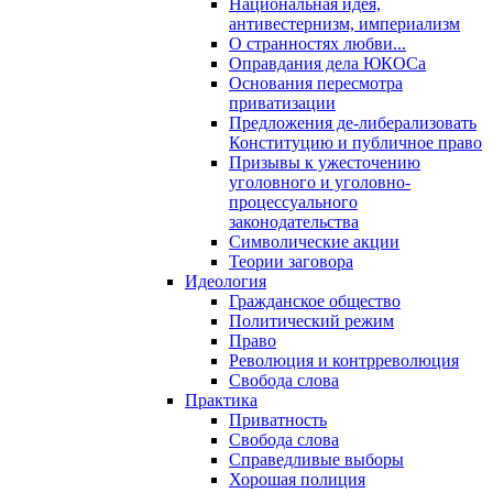
Национальная идея,
антивестернизм, империализм
О странностях любви...
Оправдания дела ЮКОСа
Основания пересмотра
приватизации
Предложения де-либерализовать
Конституцию и публичное право
Призывы к ужесточению
уголовного и уголовно-
процессуального
законодательства
Символические акции
Теории заговора
Идеология
Гражданское общество
Политический режим
Право
Революция и контрреволюция
Свобода слова
Практика
Приватность
Свобода слова
Справедливые выборы
Хорошая полиция