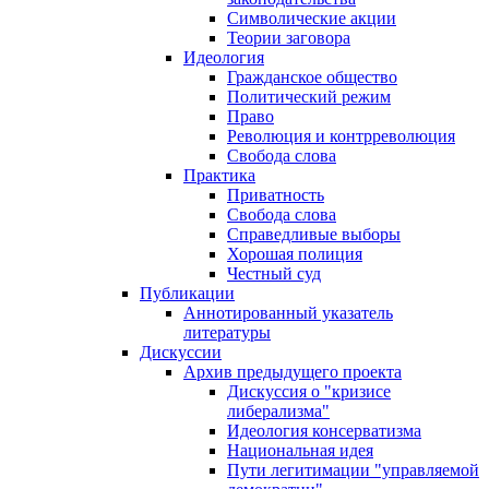
Символические акции
Теории заговора
Идеология
Гражданское общество
Политический режим
Право
Революция и контрреволюция
Свобода слова
Практика
Приватность
Свобода слова
Справедливые выборы
Хорошая полиция
Честный суд
Публикации
Аннотированный указатель
литературы
Дискуссии
Архив предыдущего проекта
Дискуссия о "кризисе
либерализма"
Идеология консерватизма
Национальная идея
Пути легитимации "управляемой