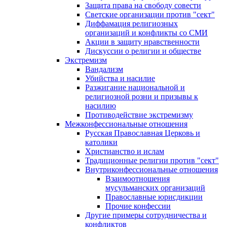
Защита права на свободу совести
Светские организации против "сект"
Диффамация религиозных
организаций и конфликты со СМИ
Акции в защиту нравственности
Дискуссии о религии и обществе
Экстремизм
Вандализм
Убийства и насилие
Разжигание национальной и
религиозной розни и призывы к
насилию
Противодействие экстремизму
Межконфессиональные отношения
Русская Православная Церковь и
католики
Христианство и ислам
Традиционные религии против "сект"
Внутриконфессиональные отношения
Взаимоотношения
мусульманских организаций
Православные юрисдикции
Прочие конфессии
Другие примеры сотрудничества и
конфликтов