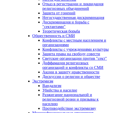
Отказ в регистрации и ликвидация
религиозных объединений
Защита от гонений
Негосударственная дискриминация
Дискриминация и борьба с
"сектантами"
Теоретическая борьба
Общественность и СМИ
Конфликты с местным населением и
организациями
Конфликты с учреждениями культуры
Защита права на свободу совести
Светские организации против "сект"
Диффамация религиозных
организаций и конфликты со СМИ
Акции в защиту нравственности
Дискуссии о религии и обществе
Экстремизм
Вандализм
Убийства и насилие
Разжигание национальной и
религиозной розни и призывы к
насилию
Противодействие экстремизму
Межконфессиональные отношения