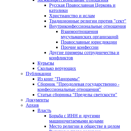
Русская Православная Церковь и
католики
Христианство и ислам
Традиционные религии против "сект"
Внутриконфессиональные отношения
Взаимоотношения
мусульманских организаций
Православные юрисдикции
Прочие конфессии
Другие примеры сотрудничества и
конфликтов
Курьезы
Сколько верующих
Публикации
Из книг "Панорамы"
Сборник "Преодолевая государственно -
конфессиональные отношения"
Статьи сборника "Пределы светскости"
Документы
Архив
Власть
Борьба с ИНН и другими
машиночитаемыми кодами
Место религии в обществе в целом