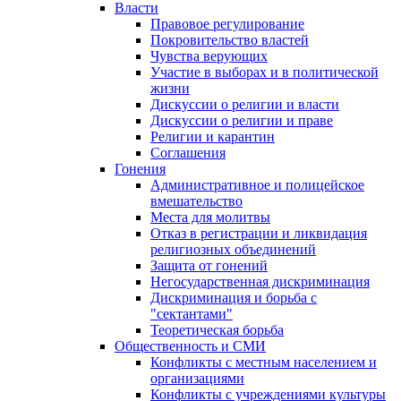
Власти
Правовое регулирование
Покровительство властей
Чувства верующих
Участие в выборах и в политической
жизни
Дискуссии о религии и власти
Дискуссии о религии и праве
Религии и карантин
Соглашения
Гонения
Административное и полицейское
вмешательство
Места для молитвы
Отказ в регистрации и ликвидация
религиозных объединений
Защита от гонений
Негосударственная дискриминация
Дискриминация и борьба с
"сектантами"
Теоретическая борьба
Общественность и СМИ
Конфликты с местным населением и
организациями
Конфликты с учреждениями культуры