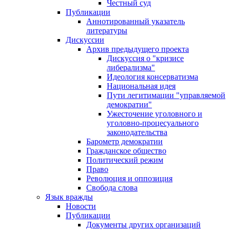
Честный суд
Публикации
Аннотированный указатель
литературы
Дискуссии
Архив предыдущего проекта
Дискуссия о "кризисе
либерализма"
Идеология консерватизма
Национальная идея
Пути легитимации "управляемой
демократии"
Ужесточение уголовного и
уголовно-процесуального
законодательства
Барометр демократии
Гражданское общество
Политический режим
Право
Революция и оппозиция
Свобода слова
Язык вражды
Новости
Публикации
Документы других организаций