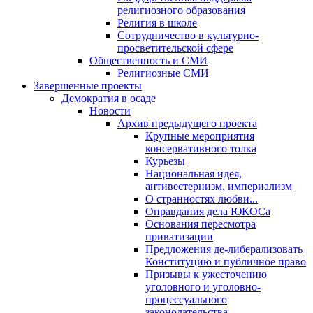
религиозного образования
Религия в школе
Сотрудничество в культурно-
просветительской сфере
Общественность и СМИ
Религиозные СМИ
Завершенные проекты
Демократия в осаде
Новости
Архив предыдущего проекта
Крупные мероприятия
консервативного толка
Курьезы
Национальная идея,
антивестернизм, империализм
О странностях любви...
Оправдания дела ЮКОСа
Основания пересмотра
приватизации
Предложения де-либерализовать
Конституцию и публичное право
Призывы к ужесточению
уголовного и уголовно-
процессуального
законодательства