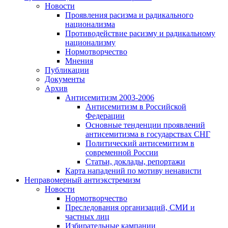
Новости
Проявления расизма и радикального
национализма
Противодействие расизму и радикальному
национализму
Нормотворчество
Мнения
Публикации
Документы
Архив
Антисемитизм 2003-2006
Антисемитизм в Российской
Федерации
Основные тенденции проявлений
антисемитизма в государствах СНГ
Политический антисемитизм в
современной России
Статьи, доклады, репортажи
Карта нападений по мотиву ненависти
Неправомерный антиэкстремизм
Новости
Нормотворчество
Преследования организаций, СМИ и
частных лиц
Избирательные кампании