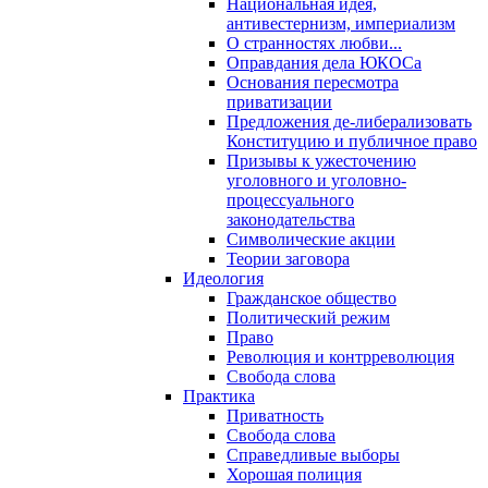
Национальная идея,
антивестернизм, империализм
О странностях любви...
Оправдания дела ЮКОСа
Основания пересмотра
приватизации
Предложения де-либерализовать
Конституцию и публичное право
Призывы к ужесточению
уголовного и уголовно-
процессуального
законодательства
Символические акции
Теории заговора
Идеология
Гражданское общество
Политический режим
Право
Революция и контрреволюция
Свобода слова
Практика
Приватность
Свобода слова
Справедливые выборы
Хорошая полиция