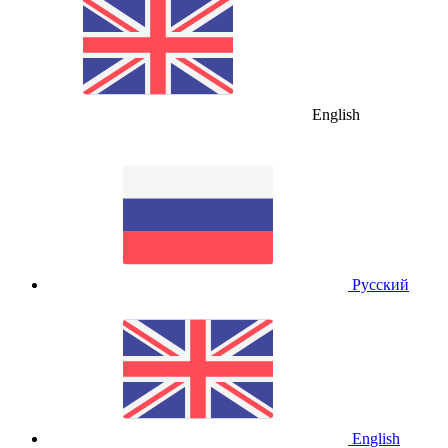
English
Русский
English