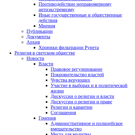
Противодействие неправомерному
антиэкстремизму
Иные государственные и общественные
действия
Мнения
Публикации
Документы
Архив
Хроники фильтрации Рунета
Религия в светском обществе
Новости
Власти
Правовое регулирование
Покровительство властей
Чувства верующих
Участие в выборах и в политической
жизни
Дискуссии о религии и власти
Дискуссии о религии и праве
Религии и карантин
Соглашения
Гонения
Административное и полицейское
вмешательство
Места для молитвы