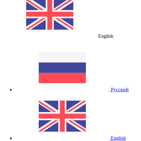
English
Русский
English