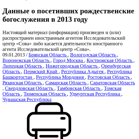
Данные о посетивших рождественские
богослужения в 2013 году
Настоящий материал (информация) произведен и (или)
распространен иностранным агентом Исследовательский
центр «Сова» либо касается деятельности иностранного
агента Исследовательский центр «Сова».
09.01.2013
/
Брянская Область
,
Вологодская Область
,
Воронежская Область
,
Город Москва
,
Костромская Область
,
Липецкая Область
,
Нижегородская Область
,
Оренбургская
Область
,
Пермский Край
,
Республика Адыгея
,
Республика
Башкортостан
,
Республика Мордовия
,
Ростовская Область
,
Рязанская Область
,
Самарская Область
,
Саратовская Область
,
Свердловская Область
,
Тамбовская Область
,
Томская
Область
,
Тюменская Область
,
Удмуртская Республика
,
Чувашская Республика