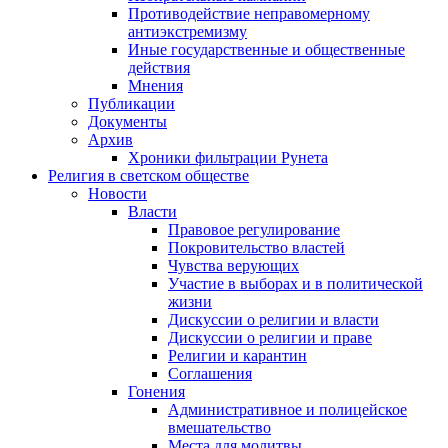
Противодействие неправомерному
антиэкстремизму
Иные государственные и общественные
действия
Мнения
Публикации
Документы
Архив
Хроники фильтрации Рунета
Религия в светском обществе
Новости
Власти
Правовое регулирование
Покровительство властей
Чувства верующих
Участие в выборах и в политической
жизни
Дискуссии о религии и власти
Дискуссии о религии и праве
Религии и карантин
Соглашения
Гонения
Административное и полицейское
вмешательство
Места для молитвы