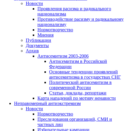
Новости
Проявления расизма и радикального
национализма
Противодействие расизму и радикальному
национализму
Нормотворчество
Мнения
Публикации
Документы
Архив
Антисемитизм 2003-2006
Антисемитизм в Российской
Федерации
Основные тенденции проявлений
антисемитизма в государствах СНГ
Политический антисемитизм в
современной России
Статьи, доклады, репортажи
Карта нападений по мотиву ненависти
Неправомерный антиэкстремизм
Новости
Нормотворчество
Преследования организаций, СМИ и
частных лиц
Избирательные кампании