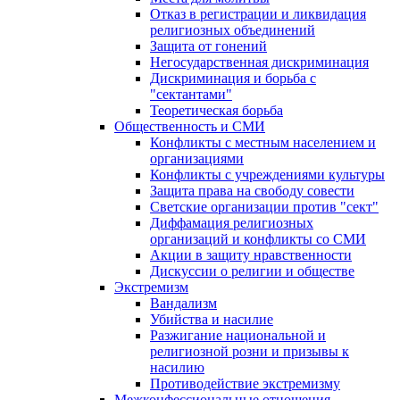
Отказ в регистрации и ликвидация
религиозных объединений
Защита от гонений
Негосударственная дискриминация
Дискриминация и борьба с
"сектантами"
Теоретическая борьба
Общественность и СМИ
Конфликты с местным населением и
организациями
Конфликты с учреждениями культуры
Защита права на свободу совести
Светские организации против "сект"
Диффамация религиозных
организаций и конфликты со СМИ
Акции в защиту нравственности
Дискуссии о религии и обществе
Экстремизм
Вандализм
Убийства и насилие
Разжигание национальной и
религиозной розни и призывы к
насилию
Противодействие экстремизму
Межконфессиональные отношения