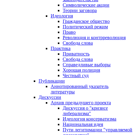
Символические акции
Теории заговора
Идеология
Гражданское общество
Политический режим
Право
Революция и контрреволюция
Свобода слова
Практика
Приватность
Свобода слова
Справедливые выборы
Хорошая полиция
Честный суд
Публикации
Аннотированный указатель
литературы
Дискуссии
Архив предыдущего проекта
Дискуссия о "кризисе
либерализма"
Идеология консерватизма
Национальная идея
Пути легитимации "управляемой