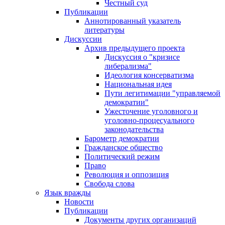
Честный суд
Публикации
Аннотированный указатель
литературы
Дискуссии
Архив предыдущего проекта
Дискуссия о "кризисе
либерализма"
Идеология консерватизма
Национальная идея
Пути легитимации "управляемой
демократии"
Ужесточение уголовного и
уголовно-процесуального
законодательства
Барометр демократии
Гражданское общество
Политический режим
Право
Революция и оппозиция
Свобода слова
Язык вражды
Новости
Публикации
Документы других организаций