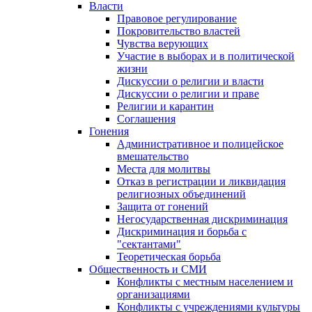
Власти
Правовое регулирование
Покровительство властей
Чувства верующих
Участие в выборах и в политической
жизни
Дискуссии о религии и власти
Дискуссии о религии и праве
Религии и карантин
Соглашения
Гонения
Административное и полицейское
вмешательство
Места для молитвы
Отказ в регистрации и ликвидация
религиозных объединений
Защита от гонений
Негосударственная дискриминация
Дискриминация и борьба с
"сектантами"
Теоретическая борьба
Общественность и СМИ
Конфликты с местным населением и
организациями
Конфликты с учреждениями культуры