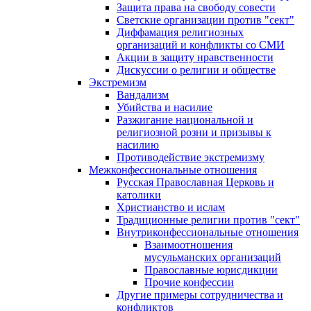
Защита права на свободу совести
Светские организации против "сект"
Диффамация религиозных
организаций и конфликты со СМИ
Акции в защиту нравственности
Дискуссии о религии и обществе
Экстремизм
Вандализм
Убийства и насилие
Разжигание национальной и
религиозной розни и призывы к
насилию
Противодействие экстремизму
Межконфессиональные отношения
Русская Православная Церковь и
католики
Христианство и ислам
Традиционные религии против "сект"
Внутриконфессиональные отношения
Взаимоотношения
мусульманских организаций
Православные юрисдикции
Прочие конфессии
Другие примеры сотрудничества и
конфликтов