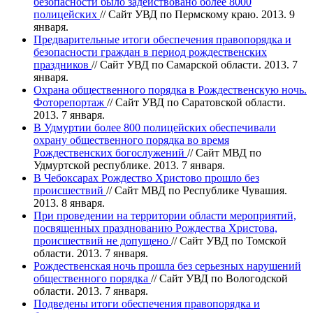
безопасности было задействовано более 8000
полицейских
// Сайт УВД по Пермскому краю. 2013. 9
января.
Предварительные итоги обеспечения правопорядка и
безопасности граждан в период рождественских
праздников
// Сайт УВД по Самарской области. 2013. 7
января.
Охрана общественного порядка в Рождественскую ночь.
Фоторепортаж
// Сайт УВД по Саратовской области.
2013. 7 января.
В Удмуртии более 800 полицейских обеспечивали
охрану общественного порядка во время
Рождественских богослужений
// Сайт МВД по
Удмуртской республике. 2013. 7 января.
В Чебоксарах Рождество Христово прошло без
происшествий
// Сайт МВД по Республике Чувашия.
2013. 8 января.
При проведении на территории области мероприятий,
посвященных празднованию Рождества Христова,
происшествий не допущено
// Сайт УВД по Томской
области. 2013. 7 января.
Рождественская ночь прошла без серьезных нарушений
общественного порядка
// Сайт УВД по Вологодской
области. 2013. 7 января.
Подведены итоги обеспечения правопорядка и