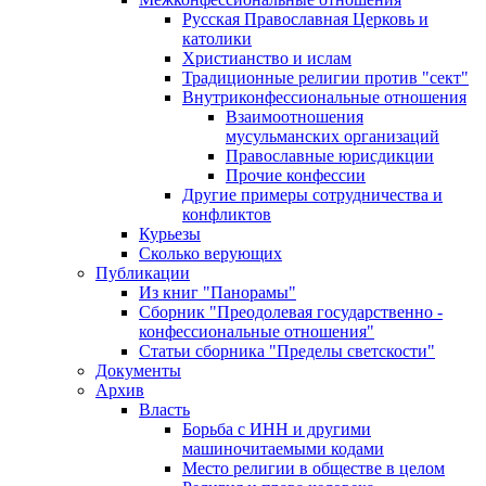
Русская Православная Церковь и
католики
Христианство и ислам
Традиционные религии против "сект"
Внутриконфессиональные отношения
Взаимоотношения
мусульманских организаций
Православные юрисдикции
Прочие конфессии
Другие примеры сотрудничества и
конфликтов
Курьезы
Сколько верующих
Публикации
Из книг "Панорамы"
Сборник "Преодолевая государственно -
конфессиональные отношения"
Статьи сборника "Пределы светскости"
Документы
Архив
Власть
Борьба с ИНН и другими
машиночитаемыми кодами
Место религии в обществе в целом