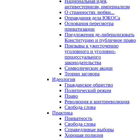
Национальная идея,
антивестернизм, империализм
О странностях любви...
Оправдания дела ЮКОСа
Основания пересмотра
приватизации
Предложения де-либерализовать
Конституцию и публичное право
Призывы к ужесточению
уголовного и уголовно-
процессуального
законодательства
Символические акции
Теории заговора
Идеология
Гражданское общество
Политический режим
Право
Революция и контрреволюция
Свобода слова
Практика
Приватность
Свобода слова
Справедливые выборы
Хорошая полиция