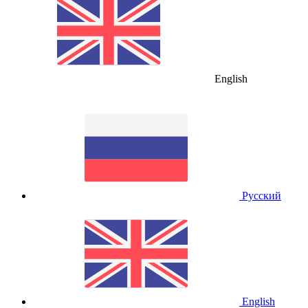
English
Русский
English