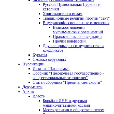
Русская Православная Церковь и
католики
Христианство и ислам
Традиционные религии против "сект"
Внутриконфессиональные отношения
Взаимоотношения
мусульманских организаций
Православные юрисдикции
Прочие конфессии
Другие примеры сотрудничества и
конфликтов
Курьезы
Сколько верующих
Публикации
Из книг "Панорамы"
Сборник "Преодолевая государственно -
конфессиональные отношения"
Статьи сборника "Пределы светскости"
Документы
Архив
Власть
Борьба с ИНН и другими
машиночитаемыми кодами
Место религии в обществе в целом