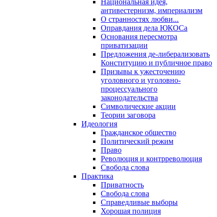
Национальная идея,
антивестернизм, империализм
О странностях любви...
Оправдания дела ЮКОСа
Основания пересмотра
приватизации
Предложения де-либерализовать
Конституцию и публичное право
Призывы к ужесточению
уголовного и уголовно-
процессуального
законодательства
Символические акции
Теории заговора
Идеология
Гражданское общество
Политический режим
Право
Революция и контрреволюция
Свобода слова
Практика
Приватность
Свобода слова
Справедливые выборы
Хорошая полиция