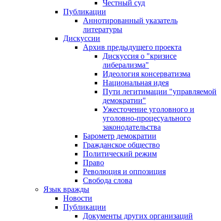
Честный суд
Публикации
Аннотированный указатель
литературы
Дискуссии
Архив предыдущего проекта
Дискуссия о "кризисе
либерализма"
Идеология консерватизма
Национальная идея
Пути легитимации "управляемой
демократии"
Ужесточение уголовного и
уголовно-процесуального
законодательства
Барометр демократии
Гражданское общество
Политический режим
Право
Революция и оппозиция
Свобода слова
Язык вражды
Новости
Публикации
Документы других организаций