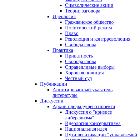
Символические акции
Теории заговора
Идеология
Гражданское общество
Политический режим
Право
Революция и контрреволюция
Свобода слова
Практика
Приватность
Свобода слова
Справедливые выборы
Хорошая полиция
Честный суд
Публикации
Аннотированный указатель
литературы
Дискуссии
Архив предыдущего проекта
Дискуссия о "кризисе
либерализма"
Идеология консерватизма
Национальная идея
Пути легитимации "управляемой