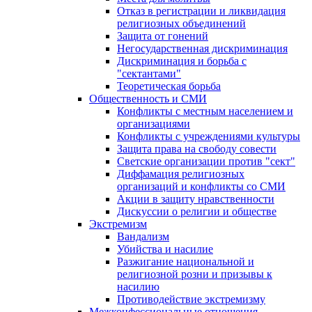
Отказ в регистрации и ликвидация
религиозных объединений
Защита от гонений
Негосударственная дискриминация
Дискриминация и борьба с
"сектантами"
Теоретическая борьба
Общественность и СМИ
Конфликты с местным населением и
организациями
Конфликты с учреждениями культуры
Защита права на свободу совести
Светские организации против "сект"
Диффамация религиозных
организаций и конфликты со СМИ
Акции в защиту нравственности
Дискуссии о религии и обществе
Экстремизм
Вандализм
Убийства и насилие
Разжигание национальной и
религиозной розни и призывы к
насилию
Противодействие экстремизму
Межконфессиональные отношения