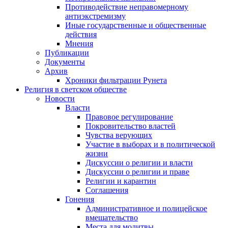
Противодействие неправомерному
антиэкстремизму
Иные государственные и общественные
действия
Мнения
Публикации
Документы
Архив
Хроники фильтрации Рунета
Религия в светском обществе
Новости
Власти
Правовое регулирование
Покровительство властей
Чувства верующих
Участие в выборах и в политической
жизни
Дискуссии о религии и власти
Дискуссии о религии и праве
Религии и карантин
Соглашения
Гонения
Административное и полицейское
вмешательство
Места для молитвы