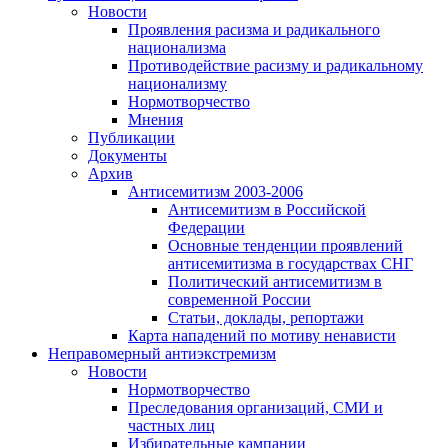
Новости
Проявления расизма и радикального
национализма
Противодействие расизму и радикальному
национализму
Нормотворчество
Мнения
Публикации
Документы
Архив
Антисемитизм 2003-2006
Антисемитизм в Российской
Федерации
Основные тенденции проявлений
антисемитизма в государствах СНГ
Политический антисемитизм в
современной России
Статьи, доклады, репортажи
Карта нападений по мотиву ненависти
Неправомерный антиэкстремизм
Новости
Нормотворчество
Преследования организаций, СМИ и
частных лиц
Избирательные кампании