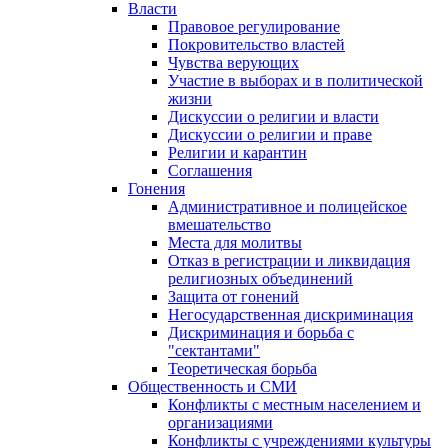
Власти
Правовое регулирование
Покровительство властей
Чувства верующих
Участие в выборах и в политической
жизни
Дискуссии о религии и власти
Дискуссии о религии и праве
Религии и карантин
Соглашения
Гонения
Административное и полицейское
вмешательство
Места для молитвы
Отказ в регистрации и ликвидация
религиозных объединений
Защита от гонений
Негосударственная дискриминация
Дискриминация и борьба с
"сектантами"
Теоретическая борьба
Общественность и СМИ
Конфликты с местным населением и
организациями
Конфликты с учреждениями культуры