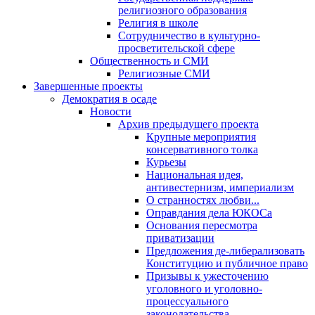
религиозного образования
Религия в школе
Сотрудничество в культурно-
просветительской сфере
Общественность и СМИ
Религиозные СМИ
Завершенные проекты
Демократия в осаде
Новости
Архив предыдущего проекта
Крупные мероприятия
консервативного толка
Курьезы
Национальная идея,
антивестернизм, империализм
О странностях любви...
Оправдания дела ЮКОСа
Основания пересмотра
приватизации
Предложения де-либерализовать
Конституцию и публичное право
Призывы к ужесточению
уголовного и уголовно-
процессуального
законодательства