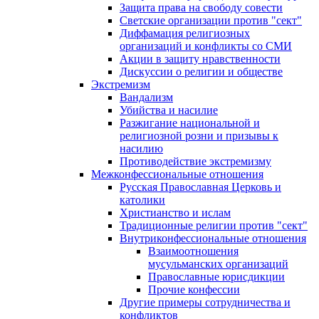
Защита права на свободу совести
Светские организации против "сект"
Диффамация религиозных
организаций и конфликты со СМИ
Акции в защиту нравственности
Дискуссии о религии и обществе
Экстремизм
Вандализм
Убийства и насилие
Разжигание национальной и
религиозной розни и призывы к
насилию
Противодействие экстремизму
Межконфессиональные отношения
Русская Православная Церковь и
католики
Христианство и ислам
Традиционные религии против "сект"
Внутриконфессиональные отношения
Взаимоотношения
мусульманских организаций
Православные юрисдикции
Прочие конфессии
Другие примеры сотрудничества и
конфликтов