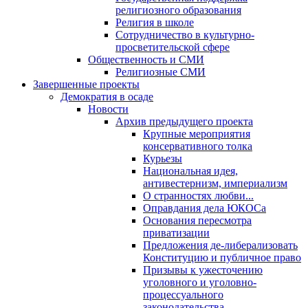
религиозного образования
Религия в школе
Сотрудничество в культурно-
просветительской сфере
Общественность и СМИ
Религиозные СМИ
Завершенные проекты
Демократия в осаде
Новости
Архив предыдущего проекта
Крупные мероприятия
консервативного толка
Курьезы
Национальная идея,
антивестернизм, империализм
О странностях любви...
Оправдания дела ЮКОСа
Основания пересмотра
приватизации
Предложения де-либерализовать
Конституцию и публичное право
Призывы к ужесточению
уголовного и уголовно-
процессуального
законодательства