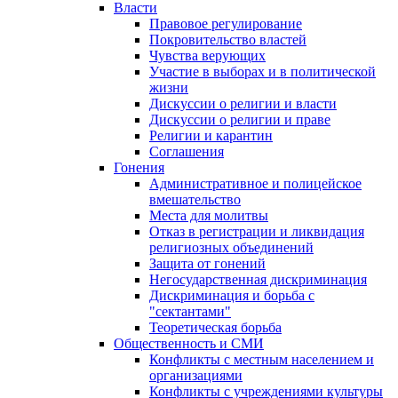
Власти
Правовое регулирование
Покровительство властей
Чувства верующих
Участие в выборах и в политической
жизни
Дискуссии о религии и власти
Дискуссии о религии и праве
Религии и карантин
Соглашения
Гонения
Административное и полицейское
вмешательство
Места для молитвы
Отказ в регистрации и ликвидация
религиозных объединений
Защита от гонений
Негосударственная дискриминация
Дискриминация и борьба с
"сектантами"
Теоретическая борьба
Общественность и СМИ
Конфликты с местным населением и
организациями
Конфликты с учреждениями культуры