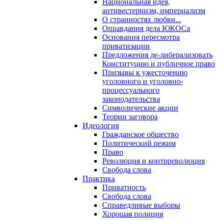
Национальная идея,
антивестернизм, империализм
О странностях любви...
Оправдания дела ЮКОСа
Основания пересмотра
приватизации
Предложения де-либерализовать
Конституцию и публичное право
Призывы к ужесточению
уголовного и уголовно-
процессуального
законодательства
Символические акции
Теории заговора
Идеология
Гражданское общество
Политический режим
Право
Революция и контрреволюция
Свобода слова
Практика
Приватность
Свобода слова
Справедливые выборы
Хорошая полиция