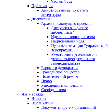
Честный суд
Публикации
Аннотированный указатель
литературы
Дискуссии
Архив предыдущего проекта
Дискуссия о "кризисе
либерализма"
Идеология консерватизма
Национальная идея
Пути легитимации "управляемой
демократии"
Ужесточение уголовного и
уголовно-процесуального
законодательства
Барометр демократии
Гражданское общество
Политический режим
Право
Революция и оппозиция
Свобода слова
Язык вражды
Новости
Публикации
Документы других организаций