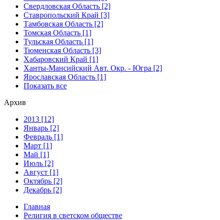
Свердловская Область [2]
Ставропольский Край [3]
Тамбовская Область [2]
Томская Область [1]
Тульская Область [1]
Тюменская Область [3]
Хабаровский Край [1]
Ханты-Мансийский Авт. Окр. - Югра [2]
Ярославская Область [1]
Показать все
Архив
2013 [12]
Январь [2]
Февраль [1]
Март [1]
Май [1]
Июль [2]
Август [1]
Октябрь [2]
Декабрь [2]
Главная
Религия в светском обществе