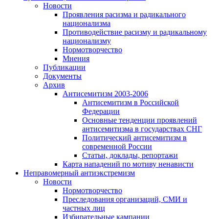
Новости
Проявления расизма и радикального
национализма
Противодействие расизму и радикальному
национализму
Нормотворчество
Мнения
Публикации
Документы
Архив
Антисемитизм 2003-2006
Антисемитизм в Российской
Федерации
Основные тенденции проявлений
антисемитизма в государствах СНГ
Политический антисемитизм в
современной России
Статьи, доклады, репортажи
Карта нападений по мотиву ненависти
Неправомерный антиэкстремизм
Новости
Нормотворчество
Преследования организаций, СМИ и
частных лиц
Избирательные кампании