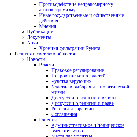
Противодействие неправомерному
антиэкстремизму
Иные государственные и общественные
действия
Мнения
Публикации
Документы
Архив
Хроники фильтрации Рунета
Религия в светском обществе
Новости
Власти
Правовое регулирование
Покровительство властей
Чувства верующих
Участие в выборах и в политической
жизни
Дискуссии о религии и власти
Дискуссии о религии и праве
Религии и карантин
Соглашения
Гонения
Административное и полицейское
вмешательство
Места для молитвы