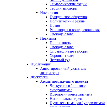
Символические акции
Теории заговора
Идеология
Гражданское общество
Политический режим
Право
Революция и контрреволюция
Свобода слова
Практика
Приватность
Свобода слова
Справедливые выборы
Хорошая полиция
Честный суд
Публикации
Аннотированный указатель
литературы
Дискуссии
Архив предыдущего проекта
Дискуссия о "кризисе
либерализма"
Идеология консерватизма
Национальная идея
Пути легитимации "управляемой