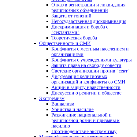
Отказ в регистрации и ликвидация
религиозных объединений
Защита от гонений
Негосударственная дискриминация
Дискриминация и борьба с
"сектантами"
Теоретическая борьба
Общественность и СМИ
Конфликты с местным населением и
организациями
Конфликты с учреждениями культуры
Защита права на свободу совести
Светские организации против "сект"
Диффамация религиозных
организаций и конфликты со СМИ
Акции в защиту нравственности
Дискуссии о религии и обществе
Экстремизм
Вандализм
Убийства и насилие
Разжигание национальной и
религиозной розни и призывы к
насилию
Противодействие экстремизму
Межконфессиональные отношения