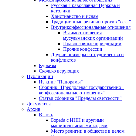
Русская Православная Церковь и
католики
Христианство и ислам
Традиционные религии против "сект"
Внутриконфессиональные отношения
Взаимоотношения
мусульманских организаций
Православные юрисдикции
Прочие конфессии
Другие примеры сотрудничества и
конфликтов
Курьезы
Сколько верующих
Публикации
Из книг "Панорамы"
Сборник "Преодолевая государственно -
конфессиональные отношения"
Статьи сборника "Пределы светскости"
Документы
Архив
Власть
Борьба с ИНН и другими
машиночитаемыми кодами
Место религии в обществе в целом