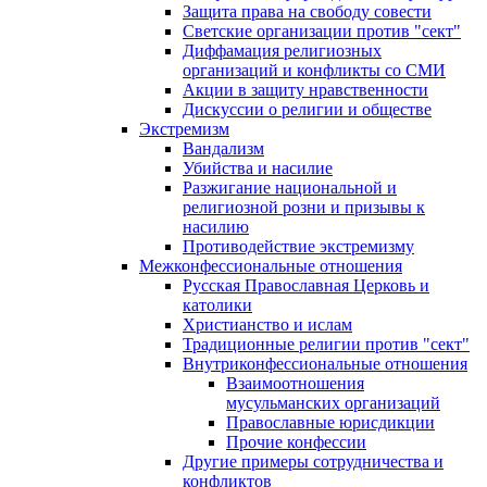
Защита права на свободу совести
Светские организации против "сект"
Диффамация религиозных
организаций и конфликты со СМИ
Акции в защиту нравственности
Дискуссии о религии и обществе
Экстремизм
Вандализм
Убийства и насилие
Разжигание национальной и
религиозной розни и призывы к
насилию
Противодействие экстремизму
Межконфессиональные отношения
Русская Православная Церковь и
католики
Христианство и ислам
Традиционные религии против "сект"
Внутриконфессиональные отношения
Взаимоотношения
мусульманских организаций
Православные юрисдикции
Прочие конфессии
Другие примеры сотрудничества и
конфликтов