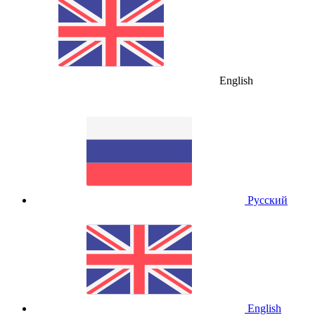
English
Русский
English