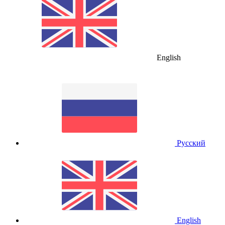
English
Русский
English