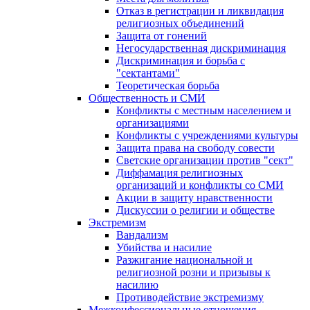
Отказ в регистрации и ликвидация
религиозных объединений
Защита от гонений
Негосударственная дискриминация
Дискриминация и борьба с
"сектантами"
Теоретическая борьба
Общественность и СМИ
Конфликты с местным населением и
организациями
Конфликты с учреждениями культуры
Защита права на свободу совести
Светские организации против "сект"
Диффамация религиозных
организаций и конфликты со СМИ
Акции в защиту нравственности
Дискуссии о религии и обществе
Экстремизм
Вандализм
Убийства и насилие
Разжигание национальной и
религиозной розни и призывы к
насилию
Противодействие экстремизму
Межконфессиональные отношения