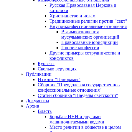
Русская Православная Церковь и
католики
Христианство и ислам
Традиционные религии против "сект"
Внутриконфессиональные отношения
Взаимоотношения
мусульманских организаций
Православные юрисдикции
Прочие конфессии
Другие примеры сотрудничества и
конфликтов
Курьезы
Сколько верующих
Публикации
Из книг "Панорамы"
Сборник "Преодолевая государственно -
конфессиональные отношения"
Статьи сборника "Пределы светскости"
Документы
Архив
Власть
Борьба с ИНН и другими
машиночитаемыми кодами
Место религии в обществе в целом