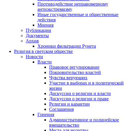
Противодействие неправомерному
антиэкстремизму
Иные государственные и общественные
действия
Мнения
Публикации
Документы
Архив
Хроники фильтрации Рунета
Религия в светском обществе
Новости
Власти
Правовое регулирование
Покровительство властей
Чувства верующих
Участие в выборах и в политической
жизни
Дискуссии о религии и власти
Дискуссии о религии и праве
Религии и карантин
Соглашения
Гонения
Административное и полицейское
вмешательство
Места для молитвы