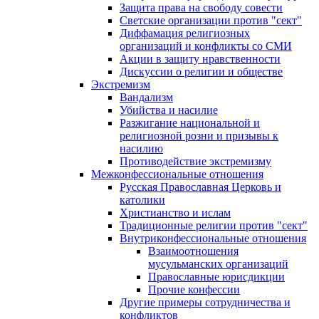
Защита права на свободу совести
Светские организации против "сект"
Диффамация религиозных
организаций и конфликты со СМИ
Акции в защиту нравственности
Дискуссии о религии и обществе
Экстремизм
Вандализм
Убийства и насилие
Разжигание национальной и
религиозной розни и призывы к
насилию
Противодействие экстремизму
Межконфессиональные отношения
Русская Православная Церковь и
католики
Христианство и ислам
Традиционные религии против "сект"
Внутриконфессиональные отношения
Взаимоотношения
мусульманских организаций
Православные юрисдикции
Прочие конфессии
Другие примеры сотрудничества и
конфликтов