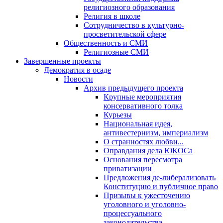
религиозного образования
Религия в школе
Сотрудничество в культурно-
просветительской сфере
Общественность и СМИ
Религиозные СМИ
Завершенные проекты
Демократия в осаде
Новости
Архив предыдущего проекта
Крупные мероприятия
консервативного толка
Курьезы
Национальная идея,
антивестернизм, империализм
О странностях любви...
Оправдания дела ЮКОСа
Основания пересмотра
приватизации
Предложения де-либерализовать
Конституцию и публичное право
Призывы к ужесточению
уголовного и уголовно-
процессуального
законодательства