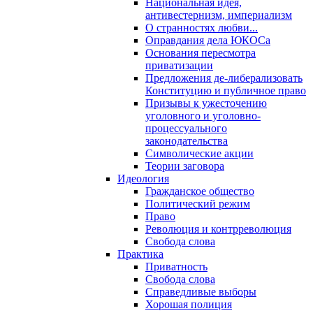
Национальная идея,
антивестернизм, империализм
О странностях любви...
Оправдания дела ЮКОСа
Основания пересмотра
приватизации
Предложения де-либерализовать
Конституцию и публичное право
Призывы к ужесточению
уголовного и уголовно-
процессуального
законодательства
Символические акции
Теории заговора
Идеология
Гражданское общество
Политический режим
Право
Революция и контрреволюция
Свобода слова
Практика
Приватность
Свобода слова
Справедливые выборы
Хорошая полиция