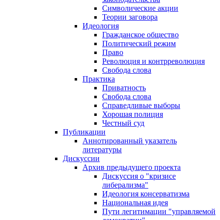
Символические акции
Теории заговора
Идеология
Гражданское общество
Политический режим
Право
Революция и контрреволюция
Свобода слова
Практика
Приватность
Свобода слова
Справедливые выборы
Хорошая полиция
Честный суд
Публикации
Аннотированный указатель
литературы
Дискуссии
Архив предыдущего проекта
Дискуссия о "кризисе
либерализма"
Идеология консерватизма
Национальная идея
Пути легитимации "управляемой