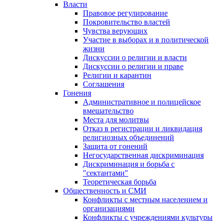
Власти
Правовое регулирование
Покровительство властей
Чувства верующих
Участие в выборах и в политической
жизни
Дискуссии о религии и власти
Дискуссии о религии и праве
Религии и карантин
Соглашения
Гонения
Административное и полицейское
вмешательство
Места для молитвы
Отказ в регистрации и ликвидация
религиозных объединений
Защита от гонений
Негосударственная дискриминация
Дискриминация и борьба с
"сектантами"
Теоретическая борьба
Общественность и СМИ
Конфликты с местным населением и
организациями
Конфликты с учреждениями культуры