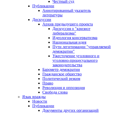
Честный суд
Публикации
Аннотированный указатель
литературы
Дискуссии
Архив предыдущего проекта
Дискуссия о "кризисе
либерализма"
Идеология консерватизма
Национальная идея
Пути легитимации "управляемой
демократии"
Ужесточение уголовного и
уголовно-процесуального
законодательства
Барометр демократии
Гражданское общество
Политический режим
Право
Революция и оппозиция
Свобода слова
Язык вражды
Новости
Публикации
Документы других организаций