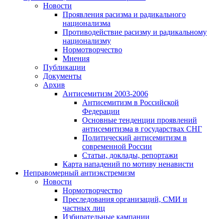
Новости
Проявления расизма и радикального
национализма
Противодействие расизму и радикальному
национализму
Нормотворчество
Мнения
Публикации
Документы
Архив
Антисемитизм 2003-2006
Антисемитизм в Российской
Федерации
Основные тенденции проявлений
антисемитизма в государствах СНГ
Политический антисемитизм в
современной России
Статьи, доклады, репортажи
Карта нападений по мотиву ненависти
Неправомерный антиэкстремизм
Новости
Нормотворчество
Преследования организаций, СМИ и
частных лиц
Избирательные кампании