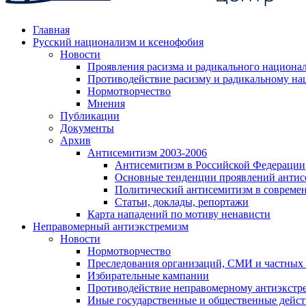
Главная
Русский национализм и ксенофобия
Новости
Проявления расизма и радикального национа
Противодействие расизму и радикальному на
Нормотворчество
Мнения
Публикации
Документы
Архив
Антисемитизм 2003-2006
Антисемитизм в Российской Федерации
Основные тенденции проявлений антис
Политический антисемитизм в совреме
Статьи, доклады, репортажи
Карта нападений по мотиву ненависти
Неправомерный антиэкстремизм
Новости
Нормотворчество
Преследования организаций, СМИ и частных
Избирательные кампании
Противодействие неправомерному антиэкстр
Иные государственные и общественные дейст