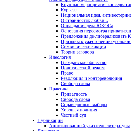
Крупные мероприятия консервати
Курьезы
Национальная идея, антивестерни
О странностях любви...
Оправдания дела ЮКОСа
Основания пересмотра приватиза
Предложения де-либерализовать 
Призывы к ужесточению уголовног
Символические акции
Теории заговора
Идеология
Гражданское общество
Политический режим
Право
Революция и контрреволюция
Свобода слова
Практика
Приватность
Свобода слова
Справедливые выборы
Хорошая полиция
Честный суд
Публикации
Аннотированный указатель литературы
Дискуссии