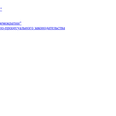
а"
демократии"
но-процесуального законодательства