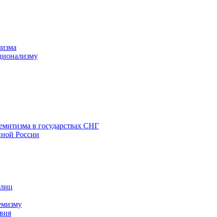
лизма
ционализму
емитизма в государствах СНГ
нной России
 лиц
емизму
вия