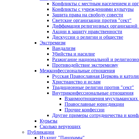
Конфликты с местным населением и ор
Конфликты с учреждениями культуры
Защита права на свободу совести
Светские организации против "сект"
Диффамация религиозных организаций
Акции в защиту нравственности
Дискуссии о религии и обществе
Экстремизм
Вандализм
Убийства и насилие
Разжигание национальной и религиозно
Противодействие экстремизму
Межконфессиональные отношения
Русская Православная Церковь и католи
Христианство и ислам
Традиционные религии против "сект"
Внутриконфессиональные отношения
Взаимоотношения мусульманских 
Православные юрисдикции
Прочие конфессии
Другие примеры сотрудничества и конф
Курьезы
Сколько верующих
Публикации
Из книг "Панорамы"