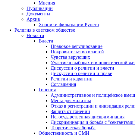
Мнения
Публикации
Документы
Архив
Хроники фильтрации Рунета
Религия в светском обществе
Новости
Власти
Правовое регулирование
Покровительство властей
Чувства верующих
Участие в выборах и в политической ж
Дискуссии о религии и власти
Дискуссии о религии и праве
Религии и карантин
Соглашения
Гонения
Административное и полицейское вмеш
Места для молитвы
Отказ в регистрации и ликвидация рел
Защита от гонений
Негосударственная дискриминация
Дискриминация и борьба с "сектантами
Теоретическая борьба
Общественность и СМИ