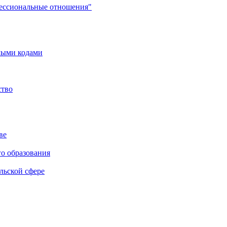
фессиональные отношения"
мыми кодами
ство
ве
го образования
льской сфере