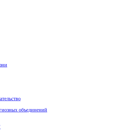
изни
ательство
игиозных объединений
"