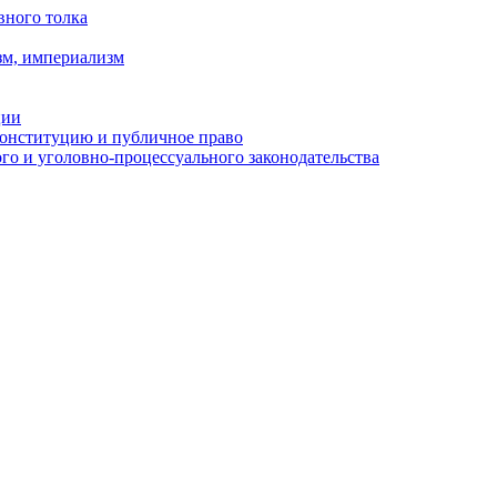
вного толка
зм, империализм
ции
Конституцию и публичное право
о и уголовно-процессуального законодательства