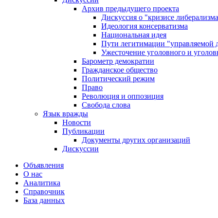
Архив предыдущего проекта
Дискуссия о "кризисе либерализм
Идеология консерватизма
Национальная идея
Пути легитимации "управляемой 
Ужесточение уголовного и уголов
Барометр демократии
Гражданское общество
Политический режим
Право
Революция и оппозиция
Свобода слова
Язык вражды
Новости
Публикации
Документы других организаций
Дискуссии
Объявления
О нас
Аналитика
Справочник
База данных