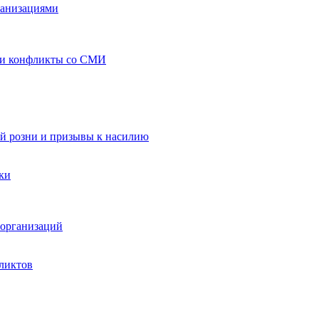
ганизациями
 и конфликты со СМИ
й розни и призывы к насилию
ки
организаций
ликтов