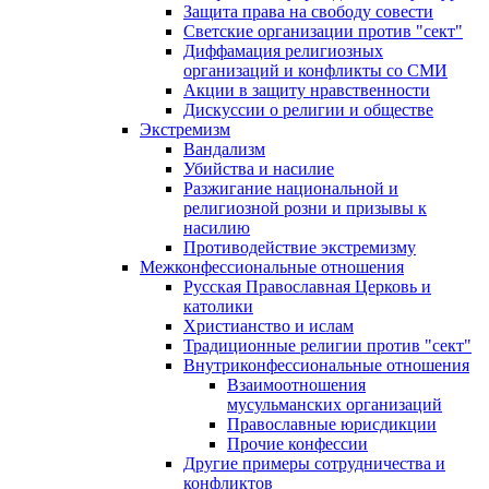
Защита права на свободу совести
Светские организации против "сект"
Диффамация религиозных
организаций и конфликты со СМИ
Акции в защиту нравственности
Дискуссии о религии и обществе
Экстремизм
Вандализм
Убийства и насилие
Разжигание национальной и
религиозной розни и призывы к
насилию
Противодействие экстремизму
Межконфессиональные отношения
Русская Православная Церковь и
католики
Христианство и ислам
Традиционные религии против "сект"
Внутриконфессиональные отношения
Взаимоотношения
мусульманских организаций
Православные юрисдикции
Прочие конфессии
Другие примеры сотрудничества и
конфликтов