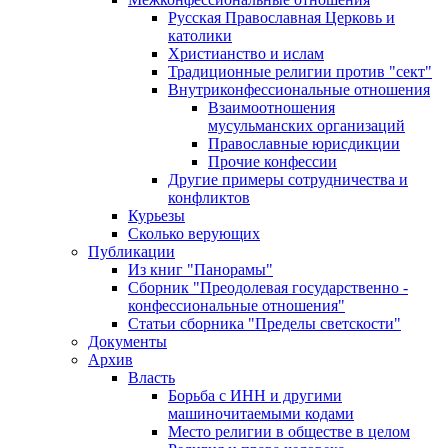
Русская Православная Церковь и
католики
Христианство и ислам
Традиционные религии против "сект"
Внутриконфессиональные отношения
Взаимоотношения
мусульманских организаций
Православные юрисдикции
Прочие конфессии
Другие примеры сотрудничества и
конфликтов
Курьезы
Сколько верующих
Публикации
Из книг "Панорамы"
Сборник "Преодолевая государственно -
конфессиональные отношения"
Статьи сборника "Пределы светскости"
Документы
Архив
Власть
Борьба с ИНН и другими
машиночитаемыми кодами
Место религии в обществе в целом