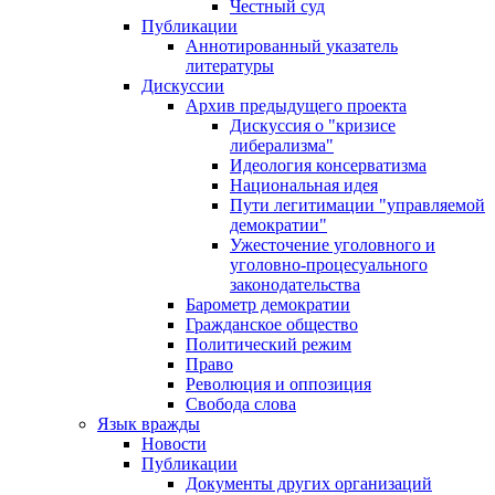
Честный суд
Публикации
Аннотированный указатель
литературы
Дискуссии
Архив предыдущего проекта
Дискуссия о "кризисе
либерализма"
Идеология консерватизма
Национальная идея
Пути легитимации "управляемой
демократии"
Ужесточение уголовного и
уголовно-процесуального
законодательства
Барометр демократии
Гражданское общество
Политический режим
Право
Революция и оппозиция
Свобода слова
Язык вражды
Новости
Публикации
Документы других организаций