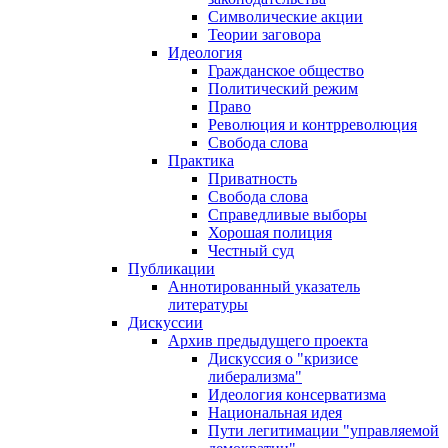
Символические акции
Теории заговора
Идеология
Гражданское общество
Политический режим
Право
Революция и контрреволюция
Свобода слова
Практика
Приватность
Свобода слова
Справедливые выборы
Хорошая полиция
Честный суд
Публикации
Аннотированный указатель
литературы
Дискуссии
Архив предыдущего проекта
Дискуссия о "кризисе
либерализма"
Идеология консерватизма
Национальная идея
Пути легитимации "управляемой