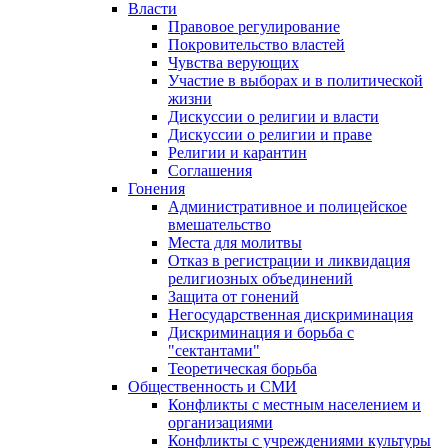
Власти
Правовое регулирование
Покровительство властей
Чувства верующих
Участие в выборах и в политической
жизни
Дискуссии о религии и власти
Дискуссии о религии и праве
Религии и карантин
Соглашения
Гонения
Административное и полицейское
вмешательство
Места для молитвы
Отказ в регистрации и ликвидация
религиозных объединений
Защита от гонений
Негосударственная дискриминация
Дискриминация и борьба с
"сектантами"
Теоретическая борьба
Общественность и СМИ
Конфликты с местным населением и
организациями
Конфликты с учреждениями культуры