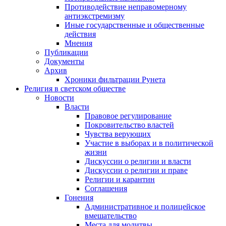
Противодействие неправомерному
антиэкстремизму
Иные государственные и общественные
действия
Мнения
Публикации
Документы
Архив
Хроники фильтрации Рунета
Религия в светском обществе
Новости
Власти
Правовое регулирование
Покровительство властей
Чувства верующих
Участие в выборах и в политической
жизни
Дискуссии о религии и власти
Дискуссии о религии и праве
Религии и карантин
Соглашения
Гонения
Административное и полицейское
вмешательство
Места для молитвы