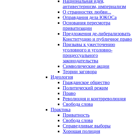
Национальная идея,
антивестернизм, империализм
О странностях любви...
Оправдания дела ЮКОСа
Основания пересмотра
приватизации
Предложения де-либерализовать
Конституцию и публичное право
Призывы к ужесточению
уголовного и уголовно-
процессуального
законодательства
Символические акции
Теории заговора
Идеология
Гражданское общество
Политический режим
Право
Революция и контрреволюция
Свобода слова
Практика
Приватность
Свобода слова
Справедливые выборы
Хорошая полиция