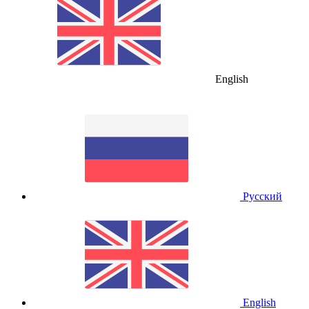
English
Русский
English