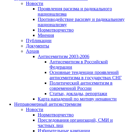
Новости
Проявления расизма и радикального
национализма
Противодействие расизму и радикальному
национализму
Нормотворчество
Мнения
Публикации
Документы
Архив
Антисемитизм 2003-2006
Антисемитизм в Российской
Федерации
Основные тенденции проявлений
антисемитизма в государствах СНГ
Политический антисемитизм в
современной России
Статьи, доклады, репортажи
Карта нападений по мотиву ненависти
Неправомерный антиэкстремизм
Новости
Нормотворчество
Преследования организаций, СМИ и
частных лиц
Избирательные кампании