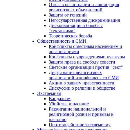
Отказ в регистрации и ликвидация
религиозных объединений
Защита от гонений
Негосударственная дискриминация
Дискриминация и борьба с
"сектантами"
Теоретическая борьба
Общественность и СМИ
Конфликты с местным населением и
организациями
Конфликты с учреждениями культуры
Защита права на свободу совести
Светские организации против "сект"
Диффамация религиозных
организаций и конфликты со СМИ
Акции в защиту нравственности
Дискуссии о религии и обществе
Экстремизм
Вандализм
Убийства и насилие
Разжигание национальной и
религиозной розни и призывы к
насилию
Противодействие экстремизму
Межконфессиональные отношения