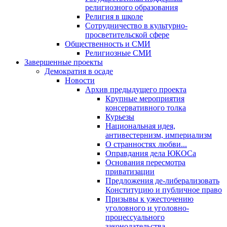
религиозного образования
Религия в школе
Сотрудничество в культурно-
просветительской сфере
Общественность и СМИ
Религиозные СМИ
Завершенные проекты
Демократия в осаде
Новости
Архив предыдущего проекта
Крупные мероприятия
консервативного толка
Курьезы
Национальная идея,
антивестернизм, империализм
О странностях любви...
Оправдания дела ЮКОСа
Основания пересмотра
приватизации
Предложения де-либерализовать
Конституцию и публичное право
Призывы к ужесточению
уголовного и уголовно-
процессуального
законодательства