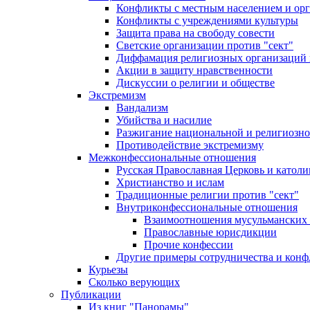
Конфликты с местным населением и ор
Конфликты с учреждениями культуры
Защита права на свободу совести
Светские организации против "сект"
Диффамация религиозных организаций
Акции в защиту нравственности
Дискуссии о религии и обществе
Экстремизм
Вандализм
Убийства и насилие
Разжигание национальной и религиозно
Противодействие экстремизму
Межконфессиональные отношения
Русская Православная Церковь и католи
Христианство и ислам
Традиционные религии против "сект"
Внутриконфессиональные отношения
Взаимоотношения мусульманских 
Православные юрисдикции
Прочие конфессии
Другие примеры сотрудничества и конф
Курьезы
Сколько верующих
Публикации
Из книг "Панорамы"