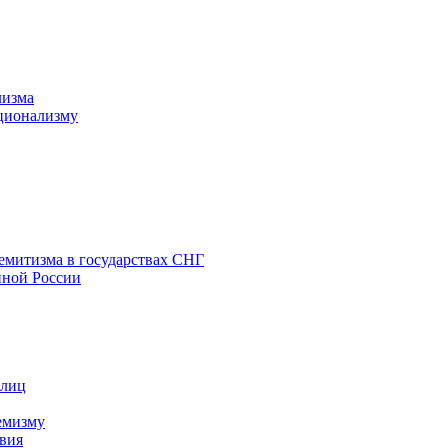
лизма
ционализму
емитизма в государствах СНГ
нной России
 лиц
емизму
вия