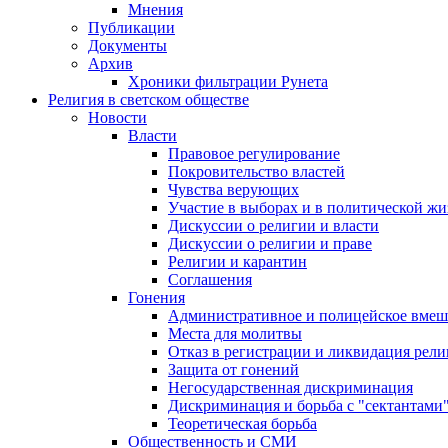
Мнения
Публикации
Документы
Архив
Хроники фильтрации Рунета
Религия в светском обществе
Новости
Власти
Правовое регулирование
Покровительство властей
Чувства верующих
Участие в выборах и в политической ж
Дискуссии о религии и власти
Дискуссии о религии и праве
Религии и карантин
Соглашения
Гонения
Административное и полицейское вмеш
Места для молитвы
Отказ в регистрации и ликвидация рел
Защита от гонений
Негосударственная дискриминация
Дискриминация и борьба с "сектантами
Теоретическая борьба
Общественность и СМИ