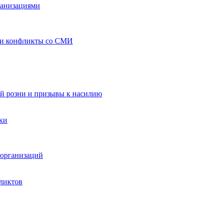
ганизациями
 и конфликты со СМИ
й розни и призывы к насилию
ки
организаций
ликтов