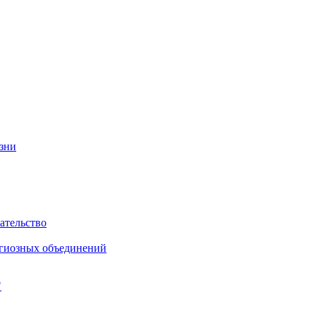
изни
ательство
игиозных объединений
"