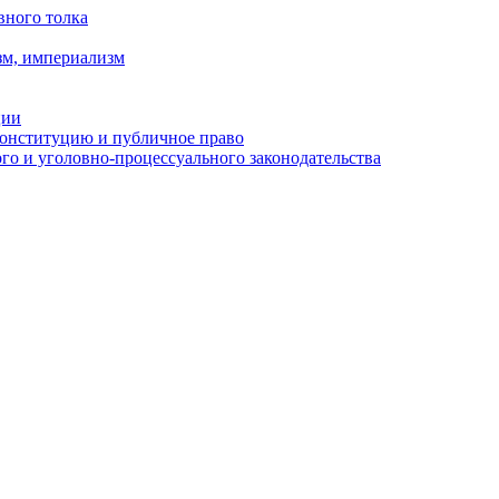
вного толка
зм, империализм
ции
Конституцию и публичное право
о и уголовно-процессуального законодательства