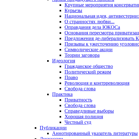
Крупные мероприятия консервати
Курьезы
Национальная идея, антивестерни
О странностях любви...
Оправдания дела ЮКОСа
Основания пересмотра приватиза
Предложения де-либерализовать 
Призывы к ужесточению уголовног
Символические акции
Теории заговора
Идеология
Гражданское общество
Политический режим
Право
Революция и контрреволюция
Свобода слова
Практика
Приватность
Свобода слова
Справедливые выборы
Хорошая полиция
Честный суд
Публикации
Аннотированный указатель литературы
Дискуссии