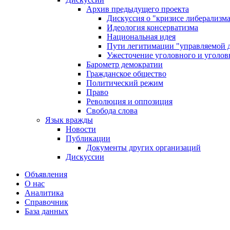
Архив предыдущего проекта
Дискуссия о "кризисе либерализм
Идеология консерватизма
Национальная идея
Пути легитимации "управляемой 
Ужесточение уголовного и уголов
Барометр демократии
Гражданское общество
Политический режим
Право
Революция и оппозиция
Свобода слова
Язык вражды
Новости
Публикации
Документы других организаций
Дискуссии
Объявления
О нас
Аналитика
Справочник
База данных