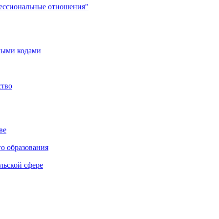
фессиональные отношения"
мыми кодами
ство
ве
го образования
льской сфере