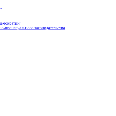
а"
демократии"
но-процесуального законодательства